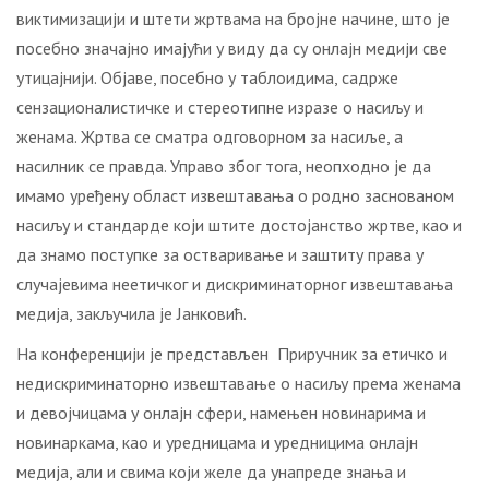
виктимизацији и штети жртвама на бројне начине, што је
посебно значајно имајући у виду да су онлајн медији све
утицајнији. Објаве, посебно у таблоидима, садрже
сензационалистичке и стереотипне изразе о насиљу и
женама. Жртва се сматра одговорном за насиље, а
насилник се правда. Управо због тога, неопходно је да
имамо уређену област извештавања о родно заснованом
насиљу и стандарде који штите достојанство жртве, као и
да знамо поступке за остваривање и заштиту права у
случајевима неетичког и дискриминаторног извештавања
медија, закључила је Јанковић.
На конференцији је представљен Приручник за етичко и
недискриминаторно извештавање о насиљу према женама
и девојчицама у онлајн сфери, намењен новинарима и
новинаркама, као и уредницама и уредницима онлајн
медија, али и свима који желе да унапреде знања и