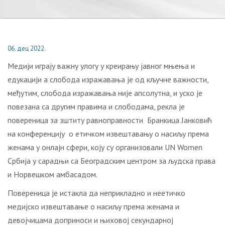
06. дец 2022.
Медији играју важну улогу у креирању јавног мњења и
едукацији а слобода изражавања је од кључне важности,
међутим, слобода изражавања није апсолутна, и уско је
повезана са другим правима и слободама, рекла је
повереница за зштиту равноправности Бранкица Јанковић
на конференцију о етичком извештавању о насиљу према
женама у онлајн сфери, коју су организовали UN Women
Србија у сарадњи са Београдским центром за људска права
и Норвешком амбасадом.
Повереница је истакла да неприкладно и неетичко
медијско извештавање о насиљу према женама и
девојчицама доприноси и њиховој секундарној