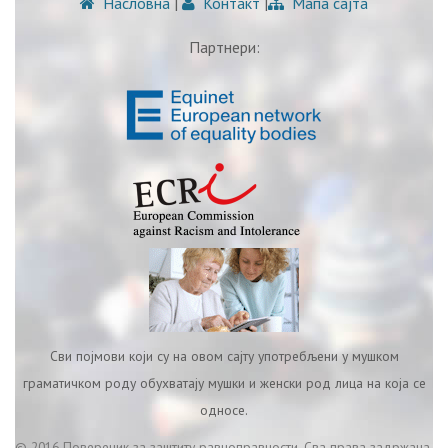
Насловна
|
Контакт
|
Мапа сајта
Партнери:
Сви појмови који су на овом сајту употребљени у мушком
граматичком роду обухватају мушки и женски род лица на која се
односе.
© 2016 Повереник за заштиту равноправности. Сва права задржана.