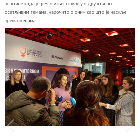
вештине када је реч о извештавању о друштвено
осетљивим темама, нарочито о оним као што је насиље
према женама.