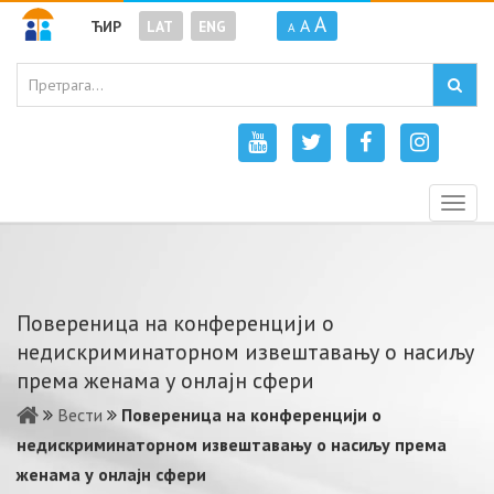
A
A
ЋИР
LAT
ENG
A
Togg
navig
Повереница на конференцији о
недискриминаторном извештавању о насиљу
према женама у онлајн сфери
Вести
Повереница на конференцији о
недискриминаторном извештавању о насиљу према
женама у онлајн сфери