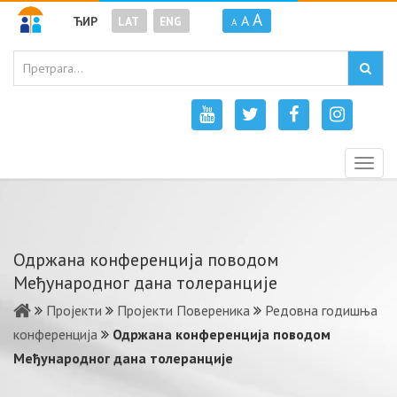
A
A
ЋИР
LAT
ENG
A
Togg
navig
Одржана конференција поводом
Међународног дана толеранције
Пројекти
Пројекти Повереника
Редовна годишња
конференција
Одржана конференција поводом
Међународног дана толеранције