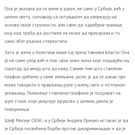
Она је указала да се жене и даље, не само у Србији, већ у
целом свету, суочавају са ситуацијом да напредују на
основу своје стручности, али само до одређене границе,
коју кад треба да достигне не може да прекорачи и то
само због родних стереотипа.
Зато је жена у политици више од представника власти. Она
је не само узор већ и глас свих оних жена које слушајући њу
схватају да имају шта да кажу. Самим тим што стаклени
плафон срећемо у свим земљама, јасно је да се данас пре
може говорити о прављењу рупе у њему, него о потпуном
уклањању. Ломљење стакленог плафона је подухват на
дуге стазе, који укључује друштво у целини, рекла је
повереница.
Шеф Мисије ОЕБС-а у Србији Андреа Орицио истакао је да
је Србија посвећена борби против дискриминације и да је