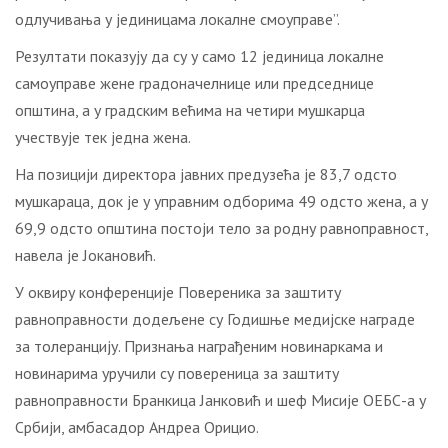
одлучивања у јединицама локалне смоуправе”.
Резултати показују да су у само 12 јединица локалне
самоуправе жене градоначелнице или председнице
општина, а у градским већима на четири мушкарца
учествује тек једна жена.
На позицији директора јавних предузећа је 83,7 одсто
мушкараца, док је у управним одборима 49 одсто жена, а у
69,9 одсто општина постоји тело за родну равноправност,
навела је Јокановић.
У оквиру конференције Повереника за заштиту
равноправности додељене су Годишње медијске награде
за толеранцију. Признања награђеним новинаркама и
новинарима уручили су повереница за заштиту
равноправности Бранкица Јанковић и шеф Мисије ОЕБС-а у
Србији, амбасадор Андреа Орицио.