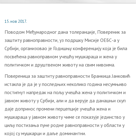
15. нов 2017.
Поводом Међународног дана толеранције, Повереник за
заштиту равноправности, уз подршку Мисије ОЕБС-а у
Србији, организовао је Годишњу конференцију која је била
посвећена равноправном учешћу мушкараца и жена у
политичком и друштвеном животу на свим нивоима.
Повереница за заштиту равноправности Бранкица Јанковић
истакла је да је у последњих неколико година несумњиво
постигнут напредак на пољу учешћа жена у политичком и
јавном животу у Србији, али и да верује да данашњи скуп
даје допринос промени перцепције учешћа жена и
мушкараца у јавном животу чиме се показује јединство у
циљу постизања пуне родне равноправности у области у
којој су мушкарци и даље доминантни.