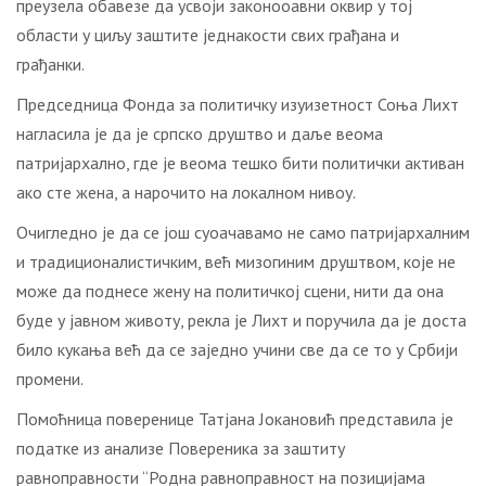
преузела обавезе да усвоји законооавни оквир у тој
области у циљу заштите једнакости свих грађана и
грађанки.
Председница Фонда за политичку изуизетност Соња Лихт
нагласила је да је српско друштво и даље веома
патријархално, где је веома тешко бити политички активан
ако сте жена, а нарочито на локалном нивоу.
Очигледно је да се још суоачавамо не само патријархалним
и традиционалистичким, већ мизогиним друштвом, које не
може да поднесе жену на политичкој сцени, нити да она
буде у јавном животу, рекла је Лихт и поручила да је доста
било кукања већ да се заједно учини све да се то у Србији
промени.
Помоћница поверенице Татјана Јокановић представила је
податке из анализе Повереника за заштиту
равноправности “Родна равноправност на позицијама