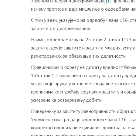
Законом о забрани дискриминације
[1]
прописано 
измену прописа и даје мишљење о одредбама нац
С тим у вези, указујемо на одредбу члана 136. с
заштите од дискриминације.
Наиме, одредбама члана 25. став 2. тачка 11) За
заштите, дечје заштите и заштите младих, услуг
регистрованих за обављање тих делатности.
Правилником о порезу на додату вредност ближе 
136. став 1. Правилника о порезу на додату вредн
услуге које пружају установе социјалне заштите: 
прописима који уређују социјалну заштиту и соци
усмерене ка остваривању добити.
Поверенику за заштиту равноправности обратило 
Удружење сматра да је одредбом члана 136. став
конкретно организације цивилног друштва на овај
прописима из области пореске политике предвиђе