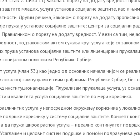
 25. став 2. тачка 11) Закона о порезу на додату вредност про
 и заштите младих, услуга установа социјалне заштите, као и њи
тности. Другим речима, Законом о порезу на додату прописано 
оје пружају установе социјалне заштите: центри за социјални ра
о Правилником о порезу на додату вредност. У вези са тим, неја
редност, подзаконским актом сужава круг услуга које су зако
 их пружа установа социјалне заштите или лиценцирани пружалац 
и социјалном политиком Републике Србије.
услуга (члан 33.) као једно од основних начела чијом се реали
 локалној самоуправи и свим грађанима Републике Србије, без о
 од институционализације. Плурализам пружалаца услуга, уз осн
сти и квалитета услуга социјалне заштите по мери корисника.
азличитих услуга у непосредном окружењу корисника у локалној
 подршке кориснику у систему социјалне заштите. Концепт кон
еба да пружи широк распон услуга – идеално континуитет подр
. Усаглaшeн и цeлoвит систeм пoдршкe и пoмoћи пoдрaзумeвa ус