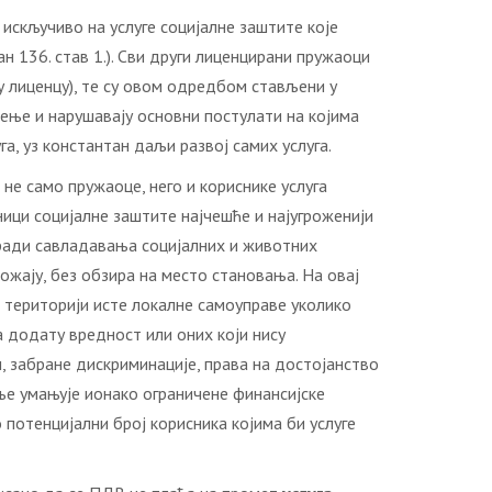
скључиво на услуге социјалне заштите које
ан 136. став 1.). Сви други лиценцирани пружаоци
ју лиценцу), те су овом одредбом стављени у
ђење и нарушавају основни постулати на којима
а, уз константан даљи развој самих услуга.
не само пружаоце, него и кориснике услуга
сници социјалне заштите најчешће и најугроженији
ради савладавања социјалних и животних
жају, без обзира на место становања. На овај
а територији исте локалне самоуправе уколико
а додату вредност или оних који нису
, забране дискриминације, права на достојанство
ње умањује ионако ограничене финансијске
 потенцијални број корисника којима би услуге