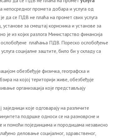
писано да се ПДВ не плаћа на промет
услуга
ма непосредног промета добара и услуга од
је да се ПДВ не плаћа на промет свих услуга
д, установе за смештај корисника и установе за
сно је из којих разлога Министарство финансија
ном ослобођене плаћања ПДВ. Пореско ослобођење
услуга социјалне заштите, било би у складу са
зацијом обезбеђује физичка, географска и
бзира на којој територији живе, обезбеђује
аживање организација које представљају
 заједници које одговарају на различите
тинуитета подршке односи се на разноврсне и
шке и помоћи појединцима и породицама независно
клaђeнo дeлoвaњe сoциjaлнoг, здрaвствeнoг,