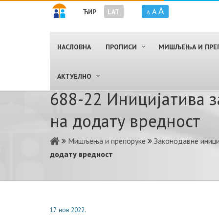
A
A
ЋИР
LAT
A
НАСЛОВНА
ПРОПИСИ
МИШЉЕЊА И ПРЕ
AКТУЕЛНО
688-22 Иницијатива за
на додату вредност
Мишљења и препоруке
Законодавне иниц
додату вредност
17. нов 2022.