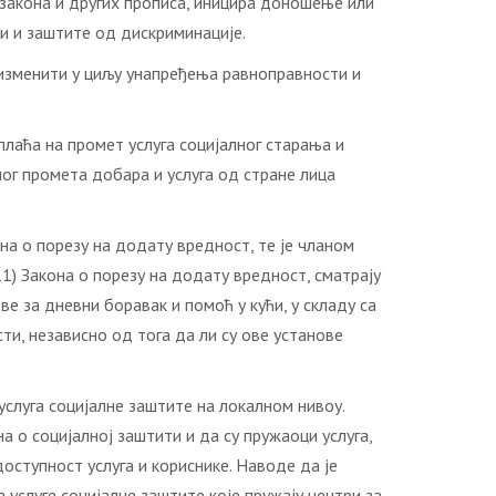
закона и других прописа, иницира доношење или
и и заштите од дискриминације.
о изменити у циљу унапређења равноправности и
плаћа на промет услуга социјалног старања и
ног промета добара и услуга од стране лица
а о порезу на додату вредност, те је чланом
 11) Закона о порезу на додату вредност, сматрају
ве за дневни боравак и помоћ у кући, у складу са
ти, независно од тога да ли су ове установе
слуга социјалне заштите на локалном нивоу.
 о социјалној заштити и да су пружаоци услуга,
оступност услуга и кориснике. Наводе да је
услуге социјалне заштите које пружају центри за