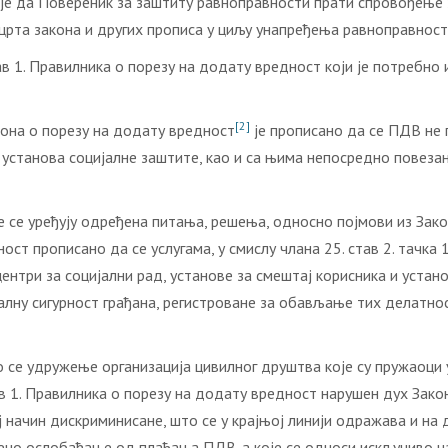
је да Повереник за заштиту равноправности прати спровођење 
рта закона и других прописа у циљу унапређења равноправност
тав 1. Правилника о порезу на додату вредност који је потребн
[2]
кона о порезу на додату вредност
је прописано да се ПДВ не 
а установа социјалне заштите, као и са њима непосредно повеза
се уређују одређена питања, решења, односно појмови из Закон
ост прописано да се услугама, у смислу члана 25. став 2. тачка
центри за социјални рад, установе за смештај корисника и устано
јалну сигурност грађана, регистроване за обављање тих делатнос
се удружење организација цивилног друштва које су пружаоци у
 1. Правилника о порезу на додату вредност нарушен дух Закона
 начин дискриминисане, што се у крајњој линији одражава и на д
но ослобађање од плаћања ПДВ-а које се односи искључиво на 