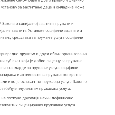
 локалне самоуправе и друго правно и физичко
 и установу за васпитање деце и омладине може
. Закона о социјалној заштити, пружати и
јалне заштите. Установе социјалне заштите и
еђивању средстава за пружање услуга социјалне
 привредно друштво и други облик организовања
ки субјекат који је добио лиценцу за пружање
ме и стандарде за пружање услуга социјалне
 планирања и активности за пружање конкретне
ади и ко је оснивач тог пружаоца услуге. Закон о
обезбеђује плурализам пружалаца услуга.
е на потпуно другачији начин дефинисано
азличитих лиценцираних пружалаца услуга