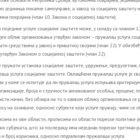
може основати Република Србија, аутономна покрајина, јединица
мо јединица локалне самоуправе, а завод за социјалну заштиту
а покрајина (члан 10. Закона о социјалној заштити).
поједине услуге социјалне заштите може, у складу са чланом 17
ги облик организовања утврђен законом – пружалац услуга соци
ати средствима у јавној и приватној својини (члан 22). У обезб
 утврђен Законом о социјалној заштити (члан 22).
 пружати установа социјалне заштите, удружење, предузетник,
ца услуга социјалне заштите. Овлашћени пружалац услуге је сва
ак у коме се испитује да ли пружалац услуга испуњава критерију
организације, броја и стручности ангажованог особља, процене,
 исти начин, без обзира на то о каквом облику организовања се р
су на осниваче, односно субјекте који услуге пружају, чиме се 
сима из ове области, прописима из области пореске политике ј
х субјеката, што за последицу има неједнак порески третман р
а и број корисника, односно плурализам пружалаца услуга.