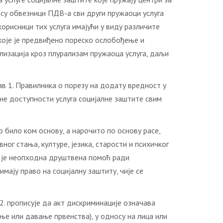
а су обвезници ПДВ-а сви други пружаоци услуга
корисници тих услуга имајући у виду различите
а које је предвиђено пореско ослобођење и
лизација кроз плурализам пружаоца услуга, даљи
в 1. Правилника о порезу на додату вредност у
е доступности услуга социјалне заштите свим
о било ком основу, а нарочито по основу расе,
ог стања, културе, језика, старости и психичког
ма је неопходна друштвена помоћ ради
ају право на социјалну заштиту, чије се
2. прописује да акт дискриминације означава
е или давање првенства), у односу на лица или