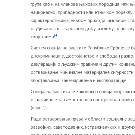
групе као и на чланове њихових породица, или њи
националној припадности или етничком пореклу, ј
карактеристикама, нивоом прихода, имовном ста
осуђиваности, старосном добу, изгледу, чланств
[4]
својствима
.
Систем социјалне заштите Републике Србије се б
дискриминације, достојанство и слободан развој
декларацији о људским правима и другим конвенц
остваривање минималне материјалне сигурности 
злостављања, занемаривања и експлоатације.
Социјална заштита је Законом о социјалној зашт
оснаживање за самосталан и продуктиван живот 
(члан 1).
Ради остваривања права у области социјалне заш
развојних, саветодавних, истраживачких и других