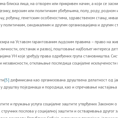
ма блиска лица, на отворен или прикривен начин, а који се засн
езику, верским или политичким убеђењима, полу, роду, родном и
њу, рођењу, генетским особеностима, здравственом стању, инва
у у политичким, синдикалним и другим организацијама и другим
азира на Уставом гарантованим људским правима – право на жи
 личности, опстанак и развој, поштовање најбољег интереса де
ијама УН које уређују права одређених група становништва. Сис
и независности, отклањање последица социјалне искључености 
ити
[5]
дефинисана као организована друштвена делатност од јав
у друштву појединаца и породица, као и спречавање настајања
тите и пружања услуга социјалне заштите утврђених Законом о
 стручних послова у социјалној заштити и остваривања другог з