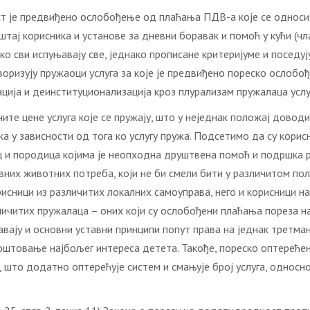
т је предвиђено ослобођење од плаћања ПДВ-а које се односи и
штај корисника и установе за дневни боравак и помоћ у кући (чл
ко сви испуњавају све, једнако прописане критеријуме и поседу
воризују пружаоци услуга за које је предвиђено пореско ослобо
ија и деинституционализација кроз плурализам пружалаца услуг
е цене услуга које се пружају, што у неједнак положај доводи 
ака у зависности од тога ко услугу пружа. Подсетимо да су кори
ц и породица којима је неопходна друштвена помоћ и подршка 
их животних потреба, који не би смели бити у различитом поло
рисници из различитих локалних самоуправа, него и корисници н
зличитих пружалаца – оних који су ослобођени плаћања пореза н
вају и основни уставни принципи попут права на једнак третман
 поштовање најбољег интереса детета. Такође, пореско оптереће
 што додатно оптерећује систем и смањује број услуга, односно