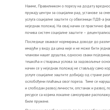
Наиме, Правилником о порезу на додату вреднос
пружају центри за социјални рад, установе за сме
услуга социјалне заштите су обвезници ПДВ-а (иа
неједнак положај. На овај начин се практично фа
почива систем социјалне заштите – децентрализац
Последице оваквог нормирања доводе до различит
имајући у виду да цена није и не може бити једн
чланови нашег друштва, односно сваки поједина
тешкоћа и стварања услова за задовољење основн
начин се у неједнак положај не стављају само ко
услуге социјалне заштите добијају од стране ра
ослобођени плаћања овог пореза. Тиме се наруша
и слободан развој личности, опстанак и развој,
ресурсе са којима локалне самоуправе располажу,
биле пружене.