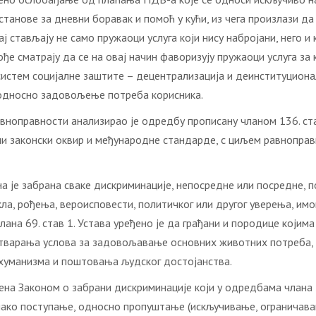
установе за дневни боравак и помоћ у кући, из чега произлази д
 стављају не само пружаоци услуга који нису набројани, него и 
кође сматрају да се на овај начин фаворизују пружаоци услуга з
систем социјалне заштите – децентрализација и деинституциона
, односно задовољење потреба корисника.
вноправности анализирао је одредбу прописану чланом 136. ста
и законски оквир и међународне стандарде, с циљем равноправн
на је забрана сваке дискриминације, непосредне или посредне, п
а, рођења, вероисповести, политичког или другог уверења, имовн
лана 69. став 1. Устава уређено је да грађани и породице који
варања услова за задовољавање основних животних потреба, им
 хуманизма и поштовања људског достојанства.
ена Законом о забрани дискриминације који у одредбама члана 
ако поступање, односно пропуштање (искључивање, ограничавањ