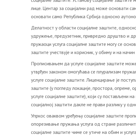
социјалне заштите. Установу социјалне заштите 
лице. Центар за социјални рад може основати са
основати само Република Србија односно аутономн
Делатност у области социјалне заштите, односно 
удружење, предузетник, привредно друштво и дру
пружаоци услуга социјалне заштите могу се основ
заштите учествује и корисник, у обиму и на начин
Прописивањем да услуге социјалне заштите може
утврђен законом омогућава се плурализам пружала
услуге социјалне заштите. Лиценцирање је поступ
заштите (у погледу локације, простора, опреме, 
услуге социјалне заштите), који су постављени на
социјалној заштити дакле не прави разлику у одно
Упркос оваквом уређењу социјалне заштите пропи
опорезивање пружања услуга од стране различити
социјалне заштите чиме се утиче на обим и услуг