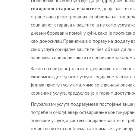
Повереник посебно указује да је одредбом члана
социјалног старања и заштите
, дечје заштите
стране лица регистрованих за обављање тих дела
социјалног старања и заштите, а не само услуга к
дневни боравак и помоћ у кући, како је прописан
као доносилац Правилника о порезу на додату в
свих услуга социјалне заштите, без обзира да ли
начелима социјалне заштите прописане законом 
Закон о социјалној заштити дефинише доступност 
економска доступност услуга социјалне заштите у
једнак приступ услугама, чиме се спречава ризик
кориснике услуга, предуслов је и гарант доступно
Плурализам услуга подразумева постојање више р
потребе и омогућавају остваривање континуиране
повезане услуге, а систем социјалне заштите тр
од интензитета проблема сa кojимa сe суoчaвajу