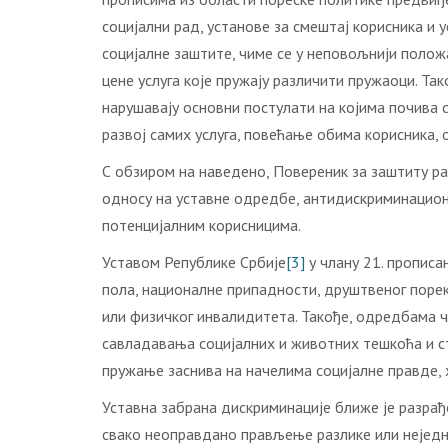
социјални рад, установе за смештај корисника и 
социјалне заштите, чиме се у неповољнији положај
цене услуга које пружају различити пружаоци. Та
нарушавају основни постулати на којима почива 
развој самих услуга, повећање обима корисника
С обзиром на наведено, Повереник за заштиту ра
односу на уставне одредбе, антидискриминацион
потенцијалним корисницима.
Уставом Републике Србије
[3]
у члану 21. прописа
пола, националне припадности, друштвеног порекл
или физичког инвалидитета. Такође, одредбама ч
савладавања социјалних и животних тешкоћа и ст
пружање заснива на начелима социјалне правде,
Уставна забрана дискриминације ближе је разрађ
свако неоправдано прављење разлике или неједн