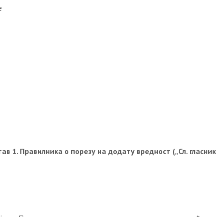
е
ав 1. Правилника о порезу на додату вредност („Сл. гласник 