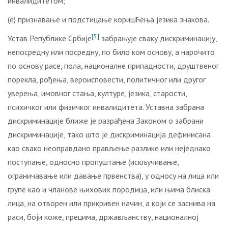
инвалидитетом;
(е) признавање и подстицање коришћења језика знакова.
[5]
Устав Републике Србије
забрањује сваку дискриминацију,
непосредну или посредну, по било ком основу, а нарочито
по основу расе, пола, националне припадности, друштвеног
порекла, рођења, вероисповести, политичног или другог
уверења, имовног стања, културе, језика, старости,
психичког или физичког инвалидитета. Уставна забрана
дискриминације ближе је разрађена Законом о забрани
дискриминације, тако што је дискриминација дефинисана
као свако неоправдано прављење разлике или неједнако
поступање, односно пропуштање (искључивање,
ограничавање или давање првенства), у односу на лица или
групе као и чланове њихових породица, или њима блиска
лица, на отворен или прикривен начин, а који се заснива на
раси, боји коже, прецима, држављанству, националној