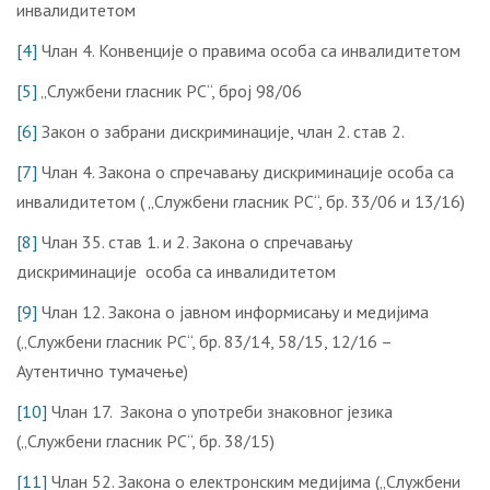
инвалидитетом
[4]
Члан 4. Конвенције о правима особа са инвалидитетом
[5]
„Службени гласник РС“, број 98/06
[6]
Закон о забрани дискриминације, члан 2. став 2.
[7]
Члан 4. Закона о спречавању дискриминације особа са
инвалидитетом ( „Службени гласник РС“, бр. 33/06 и 13/16)
[8]
Члан 35. став 1. и 2. Закона о спречавању
дискриминације особа са инвалидитетом
[9]
Члан 12. Закона о јавном информисању и медијима
(„Службени гласник РС“, бр. 83/14, 58/15, 12/16 –
Аутентично тумачење)
[10]
Члан 17. Закона о употреби знаковног језика
(„Службени гласник РС“, бр. 38/15)
[11]
Члан 52. Закона о електронским медијима („Службени