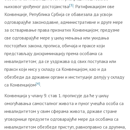
[3]
њиховог урођеног достојанства
. Ратификацијом ове
Конвенције, Република Србија се обавезала да усвоји
одговарајуће законодавне, административне и друге мере
за остваривање права признатих Конвенцијом; предузме
све одговарајуће мере у циљу мењања или укидања
постојећих закона, прописа, обичаја и праксе који
представљају дискриминацију према особама са
инвалидитетом; да се уздржава од свих поступака или
пракси који нису у складу са Конвенцијом, као и да
обезбеди да државни органи и институције делују у складу
[4]
са Конвенцијом
.
Конвенција у члану 9. став 1. прописује да ће у циљу
омогућавања самосталног живота и пуног учешћа особа са
инвалидитетом у свим сферама живота, државе стране
уговорнице предузети одговарајуће мере да особама са
инвалидитетом обезбеде приступ, равноправно са другима,