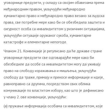
уговорнице предузети, у складу са својим обавезама према
међународним правом, укључујући међународно
хуманитарно право и међународно право везано за људска
права, све потребне мере како би се обезбедила заштита и
сигурност особа са инвалидитетом у ризичним ситуацијама,
укључујући ситуације оружаног сукоба, хуманитарне
катастрофе и елементарне непогоде.
Чланом 21. Конвенције је регулисано да ће државе стране
уговорнице предузети све одговарајуће мере како би
обезбедиле да особе са инвалидитетом могу да уживају
право на слободу изражавања и мишљења, укључујући
слободу да траже, примају и преносе информације и идеје,
равноправно са другима, посредством свих облика
комуникације по властитом избору, као што је дефинисано
у члану 2. ове конвенције, укључујући:
(а) пружање информација особама са инвалидитетом, које