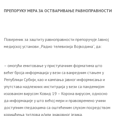
ПРЕПОРУКУ
МЕРА ЗА ОСТВАРИВАЊЕ РАВНОПРАВНОСТИ
Повереник за заштиту равноправности препоручује Јавној
медијској установи „Радио телевизија Војводина“, да:
– омогући емитовање у приступачним форматима што
већег броја информација у вези са ванредним стањем у
Републици Србији, као и кампања јавног информисања и
упутстава надлежних институција у вези са пандемијом
изазваном вирусом Ковид 19 – Корона вирусом, односно
да информације у што већој мери и правовремено учини
доступним гледаоцима са оштећеним слухом посредством
коришћења титлова и/или знаковног језика.