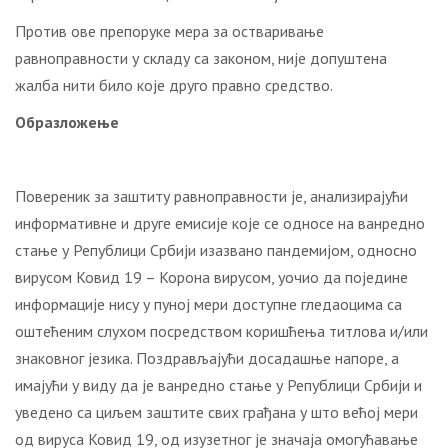
Против ове препоруке мера за остваривање
равноправности у складу са законом, није допуштена
жалба нити било које друго правно средство.
Образложење
Повереник за заштиту равноправности је, анализирајући
информативне и друге емисије које се односе на ванредно
стање у Републици Србији изазвано пандемијом, односно
вирусом Ковид 19 – Корона вирусом, уочио да поједине
информације нису у пуној мери доступне гледаоцима са
оштећеним слухом посредством коришћења титлова и/или
знаковног језика. Поздрављајући досадашње напоре, а
имајући у виду да је ванредно стање у Републици Србији и
уведено са циљем заштите свих грађана у што већој мери
од вируса Ковид 19, од изузетног је значаја омогућавање