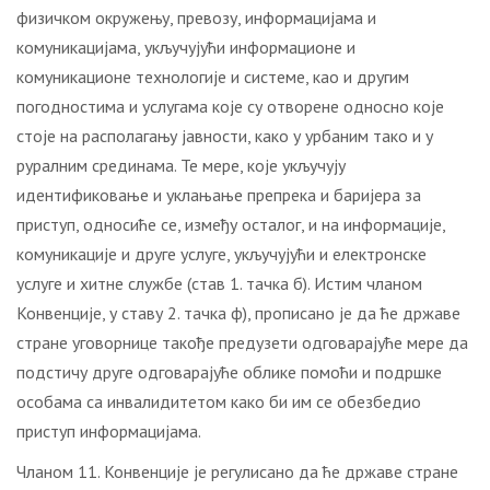
физичком окружењу, превозу, информацијама и
комуникацијама, укључујући информационе и
комуникационе технологије и системе, као и другим
погодностима и услугама које су отворене односно које
стоје на располагању јавности, како у урбаним тако и у
руралним срединама. Те мере, које укључују
идентификовање и уклањање препрека и баријера за
приступ, односиће се, између осталог, и на информације,
комуникације и друге услуге, укључујући и електронске
услуге и хитне службе (став 1. тачка б). Истим чланом
Конвенције, у ставу 2. тачка ф), прописано је да ће државе
стране уговорнице такође предузети одговарајуће мере да
подстичу друге одговарајуће облике помоћи и подршке
особама са инвалидитетом како би им се обезбедио
приступ информацијама.
Чланом 11. Конвенције је регулисано да ће државе стране