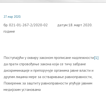
27. мар 2020.
бр. 021-01-267-2/2020-02 датум:18. март 2020.
године
Поступајући у оквиру законом прописане надлежности
[1]
да прати спровођење закона који се тичу забране
дискриминације и препоручује органима јавне власти и
другим лицима мере за остваривање равноправности,
Повереник за заштиту равноправности упућује јавним
медијским установама