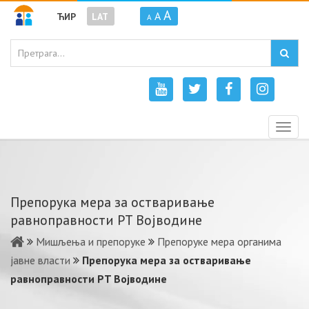
A
A
ЋИР
LAT
A
Togg
navig
Прeпoрукa мeрa зa oствaривaњe
рaвнoпрaвнoсти РT Вojвoдинe
Мишљења и препоруке
Препоруке мера органима
јавне власти
Прeпoрукa мeрa зa oствaривaњe
рaвнoпрaвнoсти РT Вojвoдинe