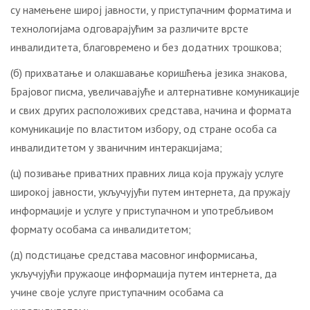
су намењене широј јавности, у приступачним форматима и
технологијама одговарајућим за различите врсте
инвалидитета, благовремено и без додатних трошкова;
(б) прихватање и олакшавање коришћења језика знакова,
Брајовог писма, увеличавајуће и алтернативне комуникације
и свих других расположивих средстава, начина и формата
комуникације по властитом избору, од стране особа са
инвалидитетом у званичним интеракцијама;
(ц) позивање приватних правних лица која пружају услуге
широкој јавности, укључујући путем интернета, да пружају
информације и услуге у приступачном и употребљивом
формату особама са инвалидитетом;
(д) подстицање средстава масовног информисања,
укључујући пружаоце информација путем интернета, да
учине своје услуге приступачним особама са