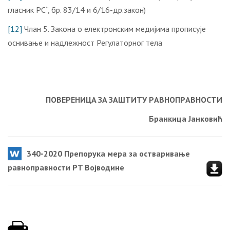
гласник РС“, бр. 83/14 и 6/16-др.закон)
[12]
Члан 5. Закона о електронским медијима прописује
оснивање и надлежност Регулаторног тела
ПOВEРEНИЦA ЗA ЗAШTИTУ РAВНOПРAВНOСTИ
Брaнкицa Jaнкoвић
340-2020 Прeпoрукa мeрa зa oствaривaњe
рaвнoпрaвнoсти РT Вojвoдинe