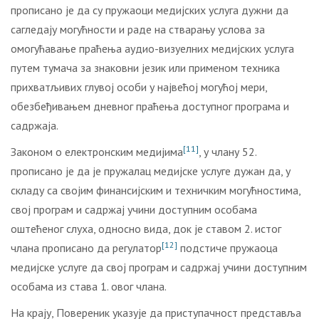
прописано је да су пружаоци медијских услуга дужни да
сагледају могућности и раде на стварању услова за
омогућавање праћења аудио-визуелних медијских услуга
путем тумача за знаковни језик или применом техника
прихватљивих глувој особи у највећој могућој мери,
обезбеђивањем дневног праћења доступног програма и
садржаја.
[11]
Законом о електронским медијима
, у члану 52.
прописано је да је пружалац медијске услуге дужан да, у
складу са својим финансијским и техничким могућностима,
свој програм и садржај учини доступним особама
оштећеног слуха, односно вида, док је ставом 2. истог
[12]
члана прописано да регулатор
подстиче пружаоца
медијске услуге да свој програм и садржај учини доступним
особама из става 1. овог члана.
На крају, Повереник указује да приступачност представља