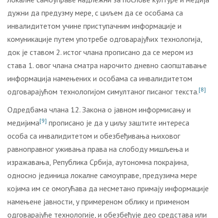
дужни да предузму мере, с циљем да се особама са
инвалидитетом учине приступачним информације и
комуникације путем употребе одговарајућих технологија,
док је ставом 2. истог члана прописано да се мером из
става 1. овог члана сматра нарочито дневно саопштавање
информација намењених и особама са инвалидитетом
[8]
одговарајућом технологијом симултаног писаног текста.
Одредбама члана 12. Закона о јавном информисању и
[9]
медијима
прописано је да у циљу заштите интереса
особа са инвалидитетом и обезбеђивања њиховог
равноправног уживања права на слободу мишљења и
изражавања, Република Србија, аутономна покрајина,
односно јединица локалне самоуправе, предузима мере
којима им се омогућава да несметано примају информације
намењене јавности, у примереном облику и применом
одговарајуће технологије, и обезбеђује део средстава или