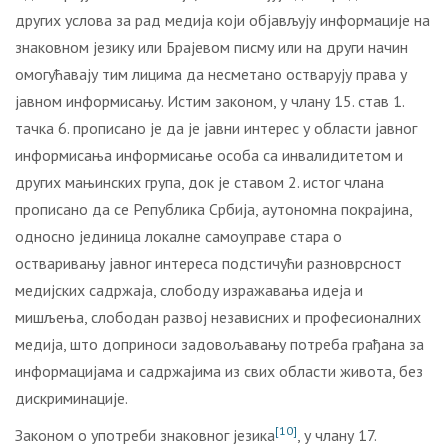
других услова за рад медија који објављују информације на
знаковном језику или Брајевом писму или на други начин
омогућавају тим лицима да несметано остварују права у
јавном информисању. Истим законом, у члану 15. став 1.
тачка 6. прописано је да је јавни интерес у области јавног
информисања информисање особа са инвалидитетом и
других мањинских група, док је ставом 2. истог члана
прописано да се Република Србија, аутономна покрајина,
односно јединица локалне самоуправе стара о
остваривању јавног интереса подстичући разноврсност
медијских садржаја, слободу изражавања идеја и
мишљења, слободан развој независних и професионалних
медија, што доприноси задовољавању потреба грађана за
информацијама и садржајима из свих области живота, без
дискриминације.
[10]
Законом о употреби знаковног језика
, у члану 17.