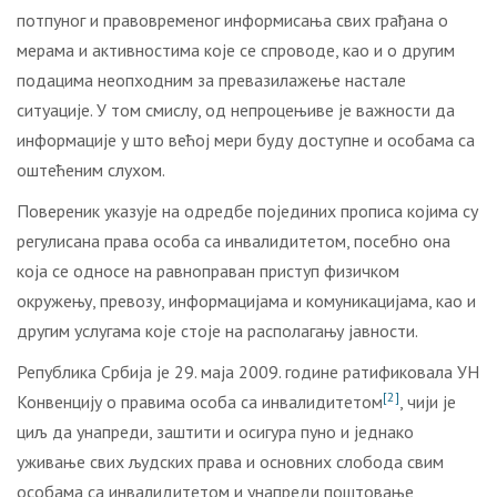
потпуног и правовременог информисања свих грађана о
мерама и активностима које се спроводе, као и о другим
подацима неопходним за превазилажење настале
ситуације. У том смислу, од непроцењиве је важности да
информације у што већој мери буду доступне и особама са
оштећеним слухом.
Повереник указује на одредбе појединих прописа којима су
регулисана права особа са инвалидитетом, посебно она
која се односе на равноправан приступ физичком
окружењу, превозу, информацијама и комуникацијама, као и
другим услугама које стоје на располагању јавности.
Република Србија је 29. маја 2009. године ратификовала УН
[2]
Конвенцију о правима особа са инвалидитетом
, чији је
циљ да унапреди, заштити и осигура пуно и једнако
уживање свих људских права и основних слобода свим
особама са инвалидитетом и унапреди поштовање