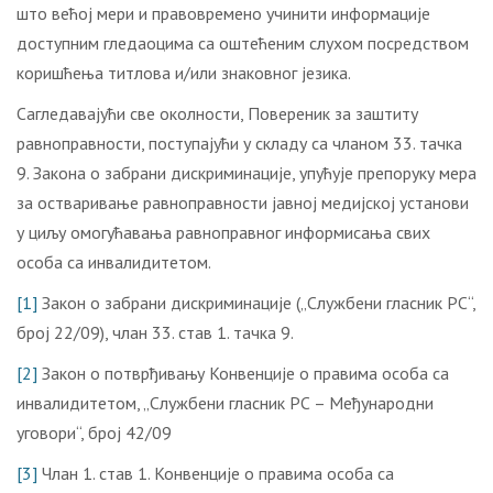
што већој мери и правовремено учинити информације
доступним гледаоцима са оштећеним слухом посредством
коришћења титлова и/или знаковног језика.
Сагледавајући све околности, Повереник за заштиту
равноправности, поступајући у складу са чланом 33. тачка
9. Закона о забрани дискриминације, упућује препоруку мера
за остваривање равноправности јавној медијској установи
у циљу омогућавања равноправног информисања свих
особа са инвалидитетом.
[1]
Закон о забрани дискриминације („Службени гласник РС“,
број 22/09), члан 33. став 1. тaчка 9.
[2]
Закон о потврђивању Конвенције о правима особа са
инвалидитетом, „Службени гласник РС – Међународни
уговори“, број 42/09
[3]
Члан 1. став 1. Конвенције о правима особа са