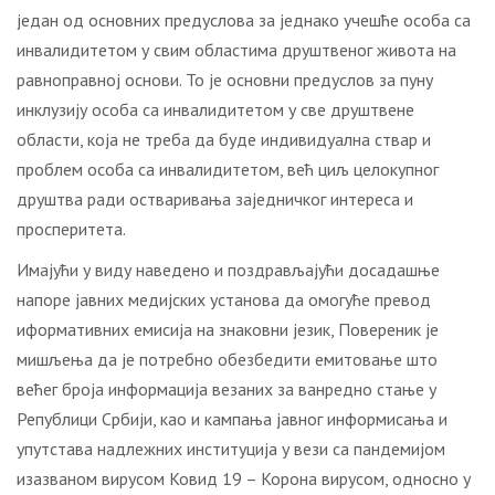
један од основних предуслова за једнако учешће особа са
инвалидитетом у свим областима друштвеног живота на
равноправној основи. То је основни предуслов за пуну
инклузију особа са инвалидитетом у све друштвене
области, која не треба да буде индивидуална ствар и
проблем особа са инвалидитетом, већ циљ целокупног
друштва ради остваривања заједничког интереса и
просперитета.
Имајући у виду наведено и поздрављајући досадашње
напоре јавних медијских установа да омогуће превод
иформативних емисија на знаковни језик, Повереник је
мишљења да је потребно обезбедити емитовање што
већег броја информација везаних за ванредно стање у
Републици Србији, као и кампања јавног информисања и
упутстава надлежних институција у вези са пандемијом
изазваном вирусом Ковид 19 – Корона вирусом, односно у