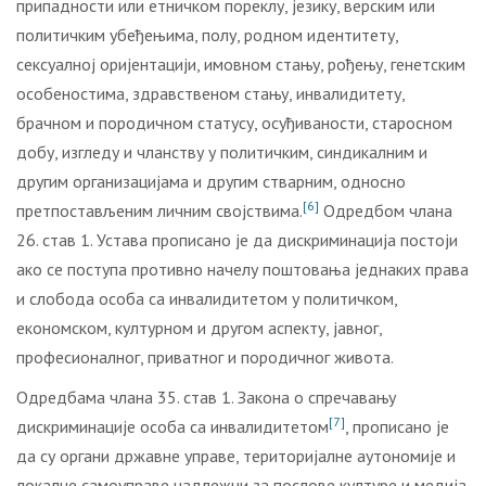
припадности или етничком пореклу, језику, верским или
политичким убеђењима, полу, родном идентитету,
сексуалној оријентацији, имовном стању, рођењу, генетским
особеностима, здравственом стању, инвалидитету,
брачном и породичном статусу, осуђиваности, старосном
добу, изгледу и чланству у политичким, синдикалним и
другим организацијама и другим стварним, односно
[6]
претпостављеним личним својствима.
Одредбом члана
26. став 1. Устава прописано је да дискриминација постоји
ако се поступа противно начелу поштовања једнаких права
и слобода особа са инвалидитетом у политичком,
економском, културном и другом аспекту, јавног,
професионалног, приватног и породичног живота.
Одредбама члана 35. став 1. Закона о спречавању
[7]
дискриминације особа са инвалидитетом
, прописано је
да су органи државне управе, територијалне аутономије и
локалне самоуправе надлежни за послове културе и медија