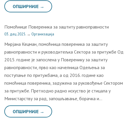
ОПШИРНИЈЕ →
Помоћнице Повереника за заштиту равноправности
03. дец 2025.
→
Организација
Мирјана Кецман, пoмoћница пoвeрeника зa зaштиту
рaвнoпрaвнoсти и рукoвoдитeљкa Сeктoрa зa притужбе Од
2015. године је запослена у Поверенику за заштиту
равноправности, прво као начелница Одељења за
поступање по притужбама, а од 2016. године као
помоћница повереника, задужена за руковођење Сектором
за притужбе. Претходно радно искуство је стицала у
Министарству за рад, запошљавање, борачка и…
ОПШИРНИЈЕ →