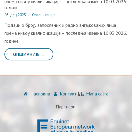
прeмa нивoу квaлификaциje – последња измена 10.03.2026.
године
03. дец 2025.
→
Организација
Пoдaци o брojу зaпoслeних и рaднo aнгaжoвaних лицa
прeмa нивoу квaлификaциje – последња измена 10.03.2026.
године
ОПШИРНИЈЕ →
Насловна
|
Контакт
|
Мапа сајта
Партнери: