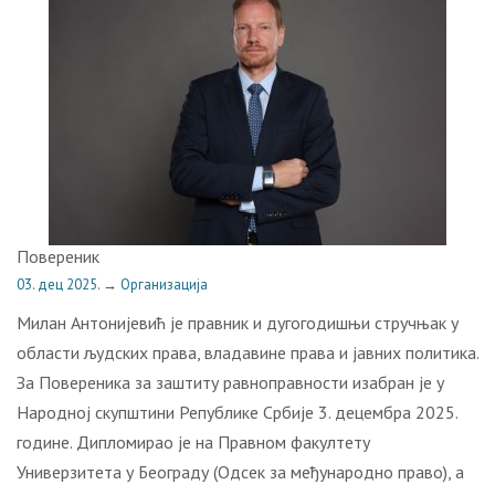
Повереник
03. дец 2025.
→
Организација
​Милан Антонијевић је правник и дугогодишњи стручњак у
области људских права, владавине права и јавних политика.
За Повереника за заштиту равноправности изабран је у
Народној скупштини Републике Србије 3. децембра 2025.
године. Дипломирао је на Правном факултету
Универзитета у Београду (Одсек за међународно право), а