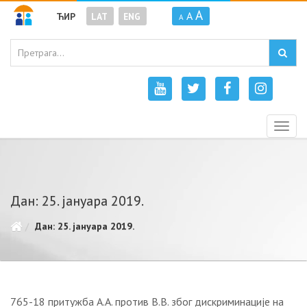
A
A
ЋИР
LAT
ENG
A
Togg
navig
Дан: 25. јануара 2019.
Дан: 25. јануара 2019.
765-18 притужба А.А. против В.В. због дискриминације на