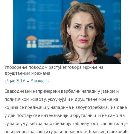
Упозорење поводом растућег говора мржње на
друштвеним мрежама
25. јан 2019.
→
Упозорења
Свакодневни непримерени вербални напади у јавном и
политичком животу, укључујући и друштвене мреже на
којима се предњачи у нападима и злоупотребама, из дана
у дан постају све интензивнији и бруталнији и не само да
су за осуду, већ за најозбиљнију забринутост, саопштила је
повереница за заштиту равноправности Бранкица Јанковић.