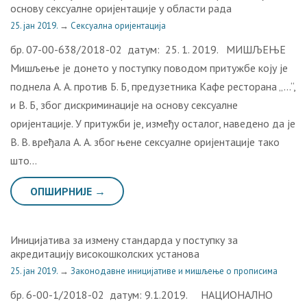
основу сексуалне оријентације у области рада
25. јан 2019.
→
Сексуална оријентација
бр. 07-00-638/2018-02 датум: 25. 1. 2019. МИШЉЕЊЕ
Мишљење је донето у поступку поводом притужбе коју је
поднела А. А. против Б. Б, предузетника Кафе ресторана „…“,
и В. Б, због дискриминације на основу сексуалне
оријентације. У притужби је, између осталог, наведено да је
В. В. вређала А. А. због њене сексуалне оријентације тако
што…
ОПШИРНИЈЕ →
Иницијатива за измену стандарда у поступку за
акредитацију високошколских установа
25. јан 2019.
→
Законодавне иницијативе и мишљење о прописима
бр. 6-00-1/2018-02 датум: 9.1.2019. НАЦИОНАЛНО