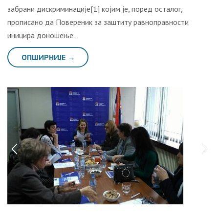
забрани дискриминације[1] којим је, поред осталог,
прописано да Повереник за заштиту равноправности
иницира доношење…
ОПШИРНИЈЕ →