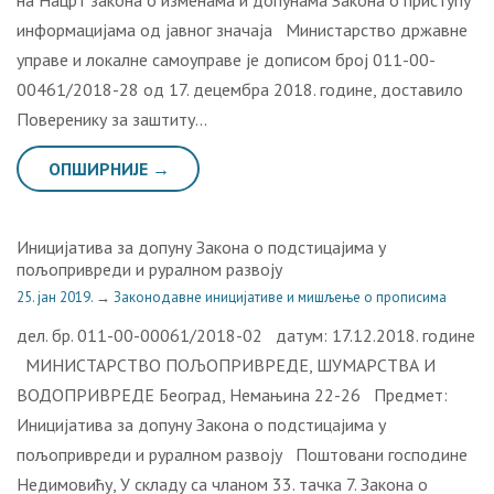
на Нацрт закона о изменама и допунама Закона о приступу
информацијама од јавног значаја Министарство државне
управе и локалне самоуправе је дописом број 011-00-
00461/2018-28 од 17. децембра 2018. године, доставило
Поверенику за заштиту…
ОПШИРНИЈЕ →
Иницијатива за допуну Закона о подстицајима у
пољопривреди и руралном развоју
25. јан 2019.
→
Законодавне иницијативе и мишљење о прописима
дел. бр. 011-00-00061/2018-02 датум: 17.12.2018. године
МИНИСТАРСТВО ПОЉОПРИВРЕДЕ, ШУМАРСТВА И
ВОДОПРИВРЕДЕ Београд, Немањина 22-26 Предмет:
Иницијатива за допуну Закона о подстицајима у
пољопривреди и руралном развоју Поштовани господине
Недимовићу, У складу са чланом 33. тачка 7. Закона о