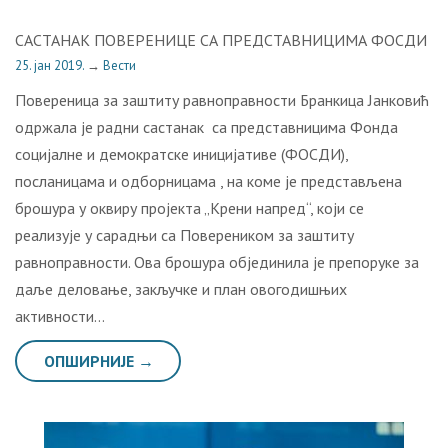
САСТАНАК ПОВЕРЕНИЦЕ СА ПРЕДСТАВНИЦИМА ФОСДИ
25. јан 2019.
→
Вести
Повереница за заштиту равноправности Бранкица Јанковић
одржала је радни састанак са представницима Фонда
социјалне и демократске иницијативе (ФОСДИ),
посланицама и одборницама , на коме је представљена
брошура у оквиру пројекта „Крени напред“, који се
реализује у сарадњи са Повереником за заштиту
равноправности. Ова брошура објединила је препоруке за
даље деловање, закључке и план овогодишњих
активности…
ОПШИРНИЈЕ →