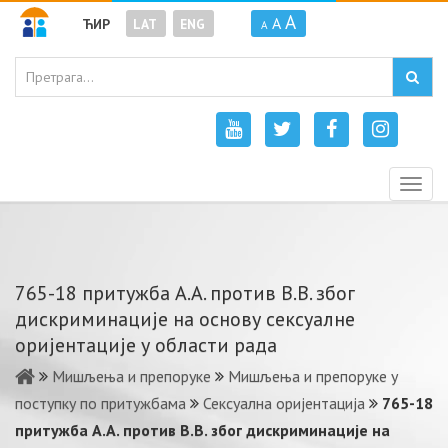
A
A
ЋИР
LAT
ENG
A
Togg
navig
765-18 притужба А.А. против В.В. због
дискриминације на основу сексуалне
оријентације у области рада
Мишљења и препоруке
Мишљења и препоруке у
поступку по притужбама
Сексуална оријентација
765-18
притужба А.А. против В.В. због дискриминације на