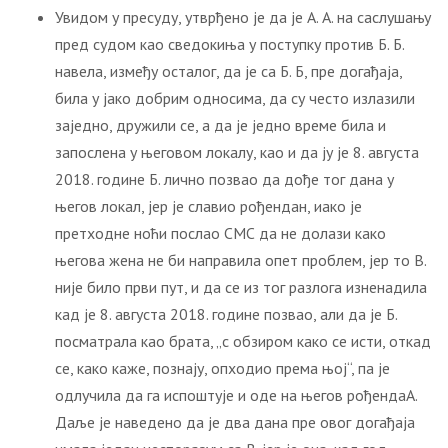
Увидом у пресуду, утврђено је да је А. А. на саслушању
пред судом као сведокиња у поступку против Б. Б.
навела, између осталог, да је са Б. Б, пре догађаја,
била у јако добрим односима, да су често излазили
заједно, дружили се, а да је једно време била и
запослена у његовом локалу, као и да ју је 8. августа
2018. године Б. лично позвао да дође тог дана у
његов локал, јер је славио рођендан, иако је
претходне ноћи послао СМС да не долази како
његова жена не би направила опет проблем, јер то В.
није било први пут, и да се из тог разлога изненадила
кад је 8. августа 2018. године позвао, али да је Б.
посматрала као брата, „с обзиром како се исти, откад
се, како каже, познају, опходио према њој“, па је
одлучила да га испоштује и оде на његов рођендаА.
Даље је наведено да је два дана пре овог догађаја