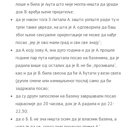
лоше и била је љута што није могла ништа да уради
док В. вређа њене пријатеље;
да је након тога З. питала А. зашто уопште ради ту и
трпи такве увреде, на шта је А. одговорила да баш
због њене сексуалне оријентације не може да нађе
посао „јер је ово мали град и сви све знају“;
да А. коју зову А, зна дуго година и да је А. прошле
године пар пута напуштала посао на базенима, да је
радила више од осталих да је В. не би „прозивала“,
као и да је В. била свесна да ће А. ћутати у вези свега
(дупле смене или измишљеног посла) само да би
задржала посао;
да су други запослени на базену завршавали посао
најкасније до 20 часова, док је А. радила и до 22-
22,30;
да о Б. Б. не зна ништа осим да је власник базена, а
чула је да се „скроз океј понашао према А.“.