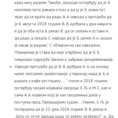
када нису радили. Такође, сведоци потврђују да је А.
неколико пута давала отказ а да ју је Б. сваки пут
звао да се врати да ради. А. А. наводи у притужби да
је 6. августа 2018. године В. В. вређала у два наврата
и да је оба пута Б. рекао В. да се склони и остави А.
да ради, а сведок С. наводи да је Б. ценио А. и „видео
је какав је радник“. С обзиром на све наведено,
Повереник је става да није утврђено да је Б. Б.
повредио одредбе Закона о забрани дискриминације.
Наводе притужбе да је В. В. вређала А. А. на основу
њене сексуалне оријентације, у периоду када је А. А.
радила у кафе ресторану „…“ током и 2018. године,
потврђују својим изјавама сведоци З. Љ. и М. С, као и
сама А. А. изјавом коју је као сведокиња дала у
поступку пред Прекршајним судом … Наиме, З. Љ. је
потврдила да је 22. јула 2018. године В. В. рекла А.
„Што се ти не јављаш када те зовем, лезбејко?“, и „Да