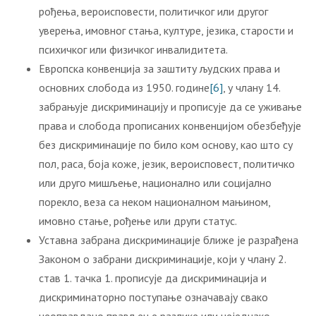
рођења, вероисповести, политичког или другог
уверења, имовног стања, културе, језика, старости и
психичког или физичког инвалидитета.
Европска конвенција за заштиту људских права и
основних слобода из 1950. године
[6]
, у члану 14.
забрањује дискриминацију и прописује да се уживање
права и слобода прописаних конвенцијом обезбеђује
без дискриминације по било ком основу, као што су
пол, раса, боја коже, језик, вероисповест, политичко
или друго мишљење, национално или социјално
порекло, веза са неком националном мањином,
имовно стање, рођење или други статус.
Уставна забрана дискриминације ближе је разрађена
Законом о забрани дискриминације, који у члану 2.
став 1. тачка 1. прописује да дискриминација и
дискриминаторно поступање означавају свако