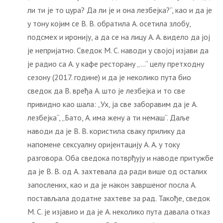
ли ти је то цура? Да ли је и она лезбејка?“, као и да је
у тону којим се В. В. обратила А. осетила злобу,
подсмех и иронију, а да се на лицу А. А. видело да јој
је непријатно. Сведок М. С. наводи у својој изјави да
је радио са А. у кафе ресторану „…“ целу претходну
сезону (2017. године) и да је неколико пута био
сведок да В. вређа А. што је лезбејка и то све
привидно као шала: „Ух, ја све заборавим да је А.
лезбејка“, „Бато, А. има жену а ти немаш“. Даље
наводи да је В. В. користила сваку прилику да
напомене сексуалну оријентацију А. А. у току
разговора. Оба сведока потврђују и наводе притужбе
да је В. В. од А. захтевала да ради више од осталих
запослених, као и да је након завршеног посла А.
постављала додатне захтеве за рад. Такође, сведок
М. С. је изјавио и да је А. неколико пута давала отказ