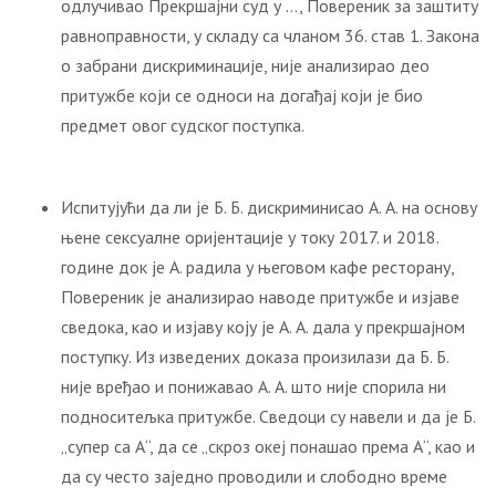
одлучивао Прекршајни суд у …, Повереник за заштиту
равноправности, у складу са чланом 36. став 1. Закона
о забрани дискриминације, није анализирао део
притужбе који се односи на догађај који је био
предмет овог судског поступка.
Испитујући да ли је Б. Б. дискриминисао А. А. на основу
њене сексуалне оријентације у току 2017. и 2018.
године док је А. радила у његовом кафе ресторану,
Повереник је анализирао наводе притужбе и изјаве
сведока, као и изјаву коју је А. А. дала у прекршајном
поступку. Из изведених доказа произилази да Б. Б.
није вређао и понижавао А. А. што није спорила ни
подноситељка притужбе. Сведоци су навели и да је Б.
„супер са А“, да се „скроз океј понашао према А“, као и
да су често заједно проводили и слободно време