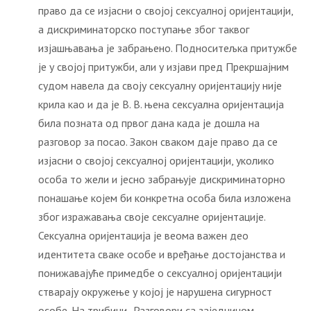
право да се изјасни о својој сексуалној оријентацији,
а дискриминаторско поступање због таквог
изјашњавања је забрањено. Подноситељка притужбе
је у својој притужби, али у изјави пред Прекршајним
судом навела да своју сексуалну оријентацију није
крила као и да је В. В. њена сексуална оријентација
била позната од првог дана када је дошла на
разговор за посао. Закон сваком даје право да се
изјасни о својој сексуалној оријентацији, уколико
особа то жели и јесно забрањује дискриминаторно
понашање којем би конкретна особа била изложена
због изражавања своје сексуалне оријентације.
Сексуална оријентација је веома важен део
идентитета сваке особе и вређање достојанства и
понижавајуће примедбе о сексуалној оријентацији
стварају окружење у којој је нарушена сигурност
особе. На трибини „Разговори са заједницом –