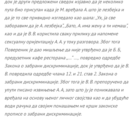
док је други предложени
сведок изјавио да је неколико
пута био
присутан када је
М. вређа
ла
А. што је лезбејка и
да је то све привидно изгледало
као шала: „Ух, ја све
заборавим да је А. лезбејка“, „Бато, А. има жену а ти немаш“,
као и да је В. В. користила сваку прилику да напомене
сексуалну оријентацију А. А. у току разговора. Због тога
Повереник је дао мишљење да
није утврђено да је
Б. Б
,
предузетник кафе ресторана
„…“ …
,
повредио одредбе
Закона о забрани дискриминације
,
док је утврђено да је
В.
В.
повредила
одредбе члана 12.
и 21. став 2.
Закона о
забрани дискриминације.
Због тога је
В. В.
препоручено да
у
пути писано извињење А. А
, зато што ју је понижавала и
вређала на основу њеног личног својства
као и да
убудуће
води рачуна да својим понашањем не крши законске
прописе о забрани дискриминације.