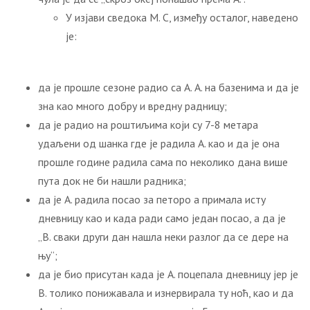
У изјави сведока М. С, између осталог, наведено
је:
да је прошле сезоне радио са А. А. на базенима и да је
зна као много добру и вредну радницу;
да је радио на роштиљима који су 7-8 метара
удаљени од шанка где је радила А. као и да је она
прошле године радила сама по неколико дана више
пута док не би нашли радника;
да је А. радила посао за петоро а примала исту
дневницу као и када ради само један посао, а да је
„В. сваки други дан нашла неки разлог да се дере на
њу“;
да је био присутан када је А. поцепала дневницу јер је
В. толико понижавала и изнервирала ту ноћ, као и да