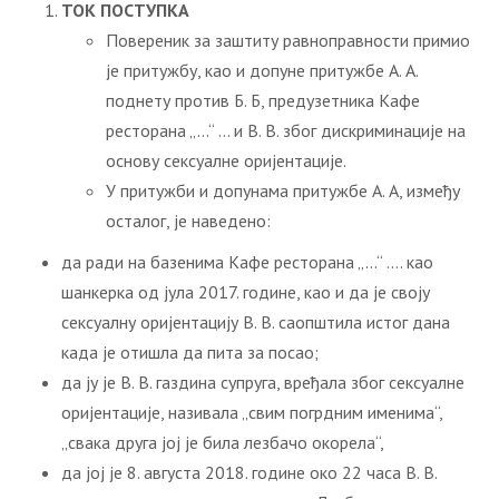
ТОК ПОСТУПКА
Повереник за заштиту равноправности примио
је притужбу, као и допуне притужбе А. А.
поднету против Б. Б, предузетника Кафе
ресторана „…“ … и В. В. због дискриминације на
основу сексуалне оријентације.
У притужби и допунама притужбе А. А, између
осталог, је наведено:
да ради на базенима Кафе ресторана „…“ …. као
шанкерка од јула 2017. године, као и да је своју
сексуалну оријентацију В. В. саопштила истог дана
када је отишла да пита за посао;
да ју је В. В. газдина супруга, вређала због сексуалне
оријентације, називала „свим погрдним именима“,
„свака друга јој је била лезбачо окорела“,
да јој је 8. августа 2018. године око 22 часа В. В.