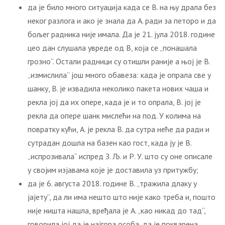
да је било много ситуација када се В. на њу драла без
неког разлога и ако је знала да А. ради за петоро и да
бољег радника није имала. Да је 21. јула 2018. године
цео дан слушала увреде од В, која се „понашала
грозно“. Остали радници су отишли раније а њој је В.
„измислила“ још много обавеза: када је опрала све у
шанку, В. је извадила неколико пакета нових чаша и
рекла јој да их опере, када је и то опрала, В. јој је
рекла да опере шанк мислећи на под. У колима на
повратку кући, А. је рекла В. да сутра неће да ради и
сутрадан дошла на базен као гост, када ју је В.
„испрозивала“ испред З. Љ. и Р. У. што су оне описале
у својим изјавама које је доставила уз притужбу;
да је 6. августа 2018. године В. „тражила длаку у
јајету“, да ли има нешто што није како треба и, пошто
није ништа нашла, вређала је А. „као никад до тад“,
говорила јој да је најгора особа, да је покварена,