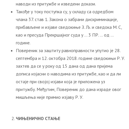
наводи из притужбе и изведени докази.
Такође у току поступка су, у складу са одредбом
члана 37. став 1. Закона о забрани дискриминације,
прибављене и изјаве сведокиње З. Љ. и сведока М. С,
као и пресуда Прекршајног суда у … 3 ПР. … од …
године.
Повереник за заштиту равноправности упутио је 28.
септембра и 12. октобра 2018. године сведокињи Р. У.
захтев да се у року од 15 дана од дана пријема
дописа изјасни о наводима из притужбе, као и да ли
остаје при својој изјави која је приложена уз
притужбу. Међутим, Повереник до дана израде овог
мишљења није примио изјаву Р. У.
ЧИЊЕНИЧНО СТАЊЕ