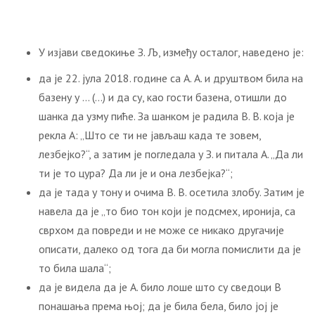
У изјави сведокиње З. Љ, између осталог, наведено је:
да је 22. јула 2018. године са А. А. и друштвом била на
базену у … (…) и да су, као гости базена, отишли до
шанка да узму пиће. За шанком је радила В. В. која је
рекла А: „Што се ти не јављаш када те зовем,
лезбејко?“, а затим је погледала у З. и питала А. „Да ли
ти је то цура? Да ли је и она лезбејка?“;
да је тада у тону и очима В. В. осетила злобу. Затим је
навела да је „то био тон који је подсмех, иронија, са
сврхом да повреди и не може се никако другачије
описати, далеко од тога да би могла помислити да је
то била шала“;
да је видела да је А. било лоше што су сведоци В
понашања према њој; да је била бела, било јој је