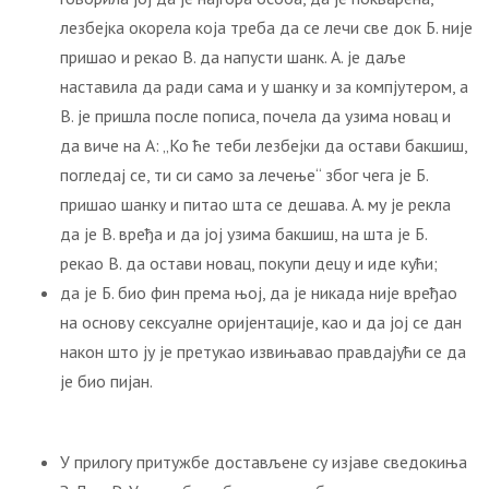
лезбејка окорела која треба да се лечи све док Б. није
пришао и рекао В. да напусти шанк. А. је даље
наставила да ради сама и у шанку и за компјутером, а
В. је пришла после пописа, почела да узима новац и
да виче на А: „Ко ће теби лезбејки да остави бакшиш,
погледај се, ти си само за лечење“ због чега је Б.
пришао шанку и питао шта се дешава. А. му је рекла
да је В. вређа и да јој узима бакшиш, на шта је Б.
рекао В. да остави новац, покупи децу и иде кући;
да је Б. био фин према њој, да је никада није вређао
на основу сексуалне оријентације, као и да јој се дан
након што ју је претукао извињавао правдајући се да
је био пијан.
У прилогу притужбе достављене су изјаве сведокиња