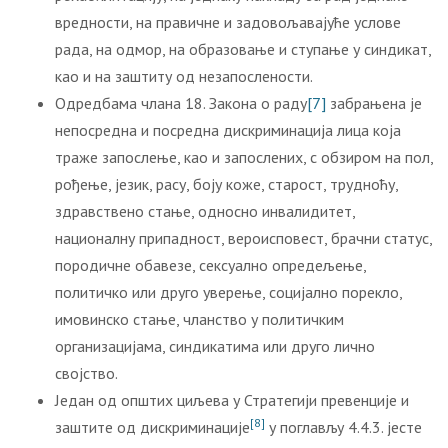
вредности, на правичне и задовољавајуће услове
рада, на одмор, на образовање и ступање у синдикат,
као и на заштиту од незапослености.
Одредбама члана 18. Закона о раду
[7]
забрањена је
непосредна и посредна дискриминација лица која
траже запослење, као и запослених, с обзиром на пол,
рођење, језик, расу, боју коже, старост, трудноћу,
здравствено стање, односно инвалидитет,
националну припадност, вероисповест, брачни статус,
породичне обавезе, сексуално опредељење,
политичко или друго уверење, социјално порекло,
имовинско стање, чланство у политичким
организацијама, синдикатима или друго лично
својство.
Један од општих циљева у Стратегији превенције и
[8]
заштите од дискриминације
у поглављу 4.4.3. јесте