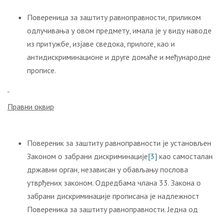
Повереница за заштиту равноправности, приликом
одлучивања у овом предмету, имала је у виду наводе
из притужбе, изјаве сведока, прилоге, као и
антидискриминационе и друге домаће и међународне
прописе.
Правни оквир
Повереник за заштиту равноправности је установљен
Законом о забрани дискриминације
[3]
као самосталан
државни орган, независан у обављању послова
утврђених законом. Одредбама члана 33. Закона о
забрани дискриминације прописана је надлежност
Повереника за заштиту равноправности. Једна од