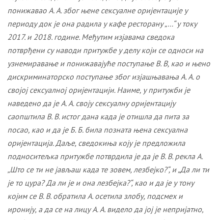
понижавао А. А. због њене сексуалне оријентације у
периоду док је она радила у кафе ресторану „…“ у току
2017. и 2018. године.
Међутим изјавама сведока
потврђени су наводи притужбе у делу који се односи на
узнемиравање и понижавајуће поступање В. В, као и њено
дискриминаторско поступање због изјашњавања А. А. о
својој сексуалној оријентацији. Наиме, у притужби је
наведено да је А. А.
своју сексуалну оријентацију
саопштила В. В. истог дана када је отишла да пита за
посао
, као и да је Б. Б. била позната њена сексуална
оријентација. Даље, с
ведокиња
коју је предложила
подноситељка притужбе
потврдила
је
да је В. В. рекла А.
„Што се ти не јављаш када те зовем, лезбејко?“, и „Да ли ти
је то цура? Да ли је и она лезбејка?“, као и да је у тону
којим се В. В. обратила А. осетила злобу, подсмех и
иронију, а да се на лицу А. А. видело да јој је непријатно,