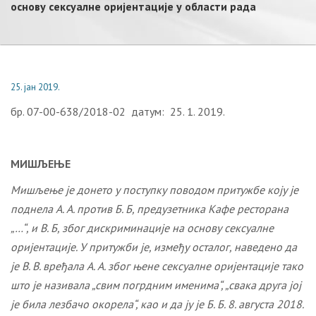
основу сексуалне оријентације у области рада
25. јан 2019.
бр. 07-00-638/2018-02 датум: 25. 1. 2019.
МИШЉЕЊЕ
Мишљење је донето у поступку поводом притужбе коју је
поднела А. А. против Б. Б
, предузетника
Кафе ресторана
„…“
,
и В. Б
,
због дискриминације на основу сексуалне
оријентације. У притужби је, између осталог, наведено да
је В. В. вређала А. А. због њене сексуалне оријентације
тако
што је називала
„свим погрдним именима“, „свака друга јој
је била лезбачо окорела“, као и да ју је Б. Б. 8. августа 2018.