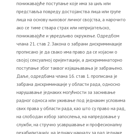
понижавајуће поступање које има за циљ или
представља повреду достојанства лица или групе
лица на основу њиховог личног својства, а нарочито
ако се тиме ствара страх или непријатељско,
понижавајуће и увредљиво окружење. Одредбом
члана 21. став 2. Закона о забрани дискриминације
прописано је да свако има право да се изјасни о
својој сексуалној оријентацији, а дискриминаторно
поступање због таквог изјашњавања је забрањено.
Даље, одредбама члана 16. став 1. прописана је
забрана дискриминације у области рада, односно
нарушавање једнаких могућности за заснивање
радног односа или уживање под једнаким условима
свих права у области рада, као што су право на рад,
на слободан избор запослења, на напредовање у
служби, на стручно усавршавање и професионалну
рехабилитацију, на једнаку накнаду за рад једнаке