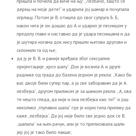
пришла и почела да виче на њу: „Лезбачо, зашто се
дереш на моје дете!“ и ударила јој шамар и почупала
огрлицу. Потом је В. отишла до свог супруга Б. Б,
након чега је он дошао до А. и ударио је песницом у
пределу главе и наставио да је удара песницама и да
је шутира ногама док нису пришли његови другови и
склонили га од ње;
да ју је В. В. и раније вређала због сексуалне
оријентације „кроз шалу“. Док је возила А. и друге
раднике од града до базена једном је рекла: „Како би
вас двоје били супер пар, а ја све заборавим да је А.
лезбејка“, другом приликом је за шанком рекла: „А, ова
те нешто гледа, да није и она лезбејка као ти?“ и још
неколико „глупавих шала“ где је користила прилику да
каже „лезбејка“. Да јој није било све једно док се В.
„шалила“ на њен рачун, али је то преписивала шали
јер јој је тако било лакше;