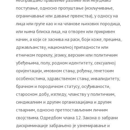
неоправдано прављење разлике или неједнако
поступање, односно пропуштање (искључивање,
ограничавање или давање првенства), у односу на
лица или групе као и на чланове њихових породица,
или њима блиска лица, на отворен или прикривен
начин, а који се заснива на раси, боји коже, прецима,
држављанству, националној припадности или
етничком пореклу, језику, верским или политичким
убеђењима, полу, родном идентитету, сексуалној
оријентацији, имовном стању, рођењу, генетским
особеностима, здравственом стању, инвалидитету,
брачном и породичном статусу, осуђиваности,
старосном добу, изгледу, чланству у политичким,
синдикалним и другим организацијама и другим
стварним, односно претпостављеним личним
својствима. Одредбом члана 12. Закона о забрани
дискриминације забрањено је узнемиравање и