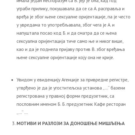
имала један неспоразум са В. јер је она, кад год
уграби прилику, покушавала да се са А. расправља и
вређа је због њене сексуалне оријентације, па је често
у увредама то употребљавала, због чега је А. и
напуштала посао код Б. и да сматра да се њена
сексуална оријентација тиче само ње и никог више,
као и да је поднела пријаву против В. због вређања
њене сексуалне оријентације коју она не крије.
Увидом у евиденцију Агенције за привредне регистре,
утврђено је да је угоститељска установа „…“ базени
регистрована у правној форми предузетник, са
пословним именом Б. Б. предузетник Кафе ресторан
„…“ …
МОТИВИ И РАЗЛОЗИ ЗА ДОНОШЕЊЕ МИШЉЕЊА