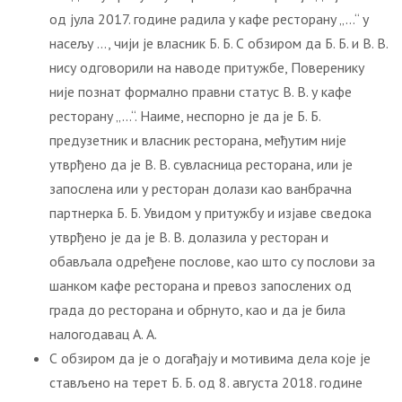
од јула 2017. године радила у кафе ресторану „…“ у
насељу …, чији је власник Б. Б. С обзиром да Б. Б. и В. В.
нису одговорили на наводе притужбе, Поверенику
није познат формално правни статус В. В. у кафе
ресторану „…“. Наиме, неспорно је да је Б. Б.
предузетник и власник ресторана, међутим није
утврђено да је В. В. сувласница ресторана, или је
запослена или у ресторан долази као ванбрачна
партнерка Б. Б. Увидом у притужбу и изјаве сведока
утврђено је да је В. В. долазила у ресторан и
обављала одређене послове, као што су послови за
шанком кафе ресторана и превоз запослених од
града до ресторана и обрнуто, као и да је била
налогодавац А. А.
С обзиром да је о догађају и мотивима дела које је
стављено на терет Б. Б. од 8. августа 2018. године