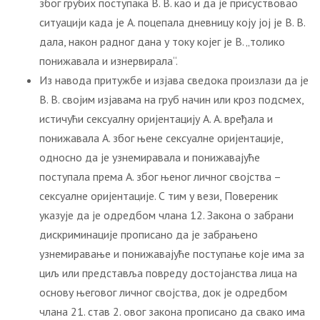
због грубих поступака В. В. као и да је присуствовао
ситуацији када је А. поцепала дневницу коју јој је В. В.
дала, након радног дана у току којег је В. „толико
понижавала и изнервирала“.
Из навода притужбе и изјава сведока произлази да је
В. В. својим изјавама на груб начин или кроз подсмех,
истичући сексуалну оријентацију А. А. вређала и
понижавала А. због њене сексуалне оријентације,
односно да је узнемиравала и понижавајуће
поступала према А. због њеног личног својства –
сексуалне оријентације. С тим у вези, Повереник
указује да је одредбом члана 12. Закона о забрани
дискриминације прописано да је забрањено
узнемиравање и понижавајуће поступање које има за
циљ или представља повреду достојанства лица на
основу његовог личног својства, док је одредбом
члана 21. став 2. овог закона прописано да свако има