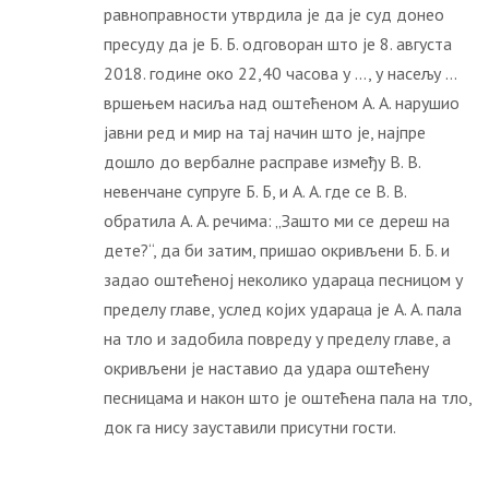
равноправности утврдила је да је суд донео
пресуду да је Б. Б. одговоран што је 8. августа
2018. године око 22,40 часова у …, у насељу …
вршењем насиља над оштећеном А. А. нарушио
јавни ред и мир на тај начин што је, најпре
дошло до вербалне расправе између В. В.
невенчане супруге Б. Б, и А. А. где се В. В.
обратила А. А. речима: „Зашто ми се дереш на
дете?“, да би затим, пришао окривљени Б. Б. и
задао оштећеној неколико удараца песницом у
пределу главе, услед којих удараца је А. А. пала
на тло и задобила повреду у пределу главе, а
окривљени је наставио да удара оштећену
песницама и након што је оштећена пала на тло,
док га нису зауставили присутни гости.