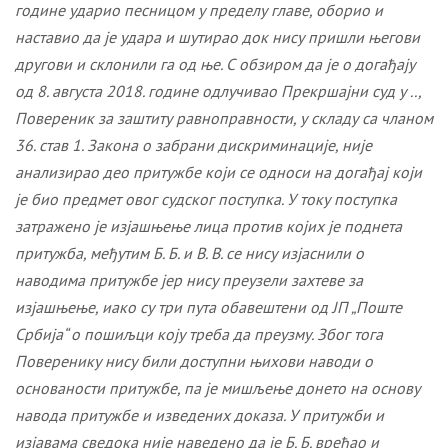
године ударио песницом у пределу главе, оборио и
наставио да је удара и шутирао док нису пришли његови
другови и склонили га од ње. С обзиром да је о догађају
од 8. августа 2018. године одлучивао Прекршајни суд у ..,
Повереник за заштиту равноправности, у складу са чланом
36. став 1. Закона о забрани дискриминације, није
анализирао део притужбе који се односи на догађај
који
је био предмет овог судског поступка
. У току поступка
затражено је изјашњење лица против којих је поднета
притужба, међутим
Б. Б. и В. В.
се
нису изјаснили о
наводима притужбе јер нису преузели захтеве за
изјашњење, иако су три пута обавештени од ЈП „Поште
Србија“ о пошиљци коју треба да преузму. Због тога
Поверенику нису били доступни њихови наводи о
основаности притужбе, па је
мишљење донето
на основу
навода притужб
е и изведених доказа
. У притужби и
изјавама сведока
није
наведено да је Б. Б. вређао и