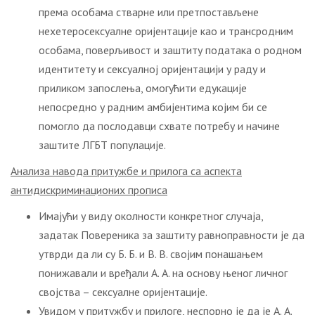
према особама стварне или претпостављене
нехетеросексуалне оријентације као и трансродним
особама, поверљивост и заштиту података о родном
идентитету и сексуалној оријентацији у раду и
приликом запослења, омогућити едукације
непосредно у радним амбијентима којим би се
помогло да послодавци схвате потребу и начине
заштите ЛГБТ популације.
Анализа навода притужбе и прилога са аспекта
антидискриминационих прописа
Имајући у виду околности конкретног случаја,
задатак Повереника за заштиту равноправности је да
утврди да ли су Б. Б. и В. В. својим понашањем
понижавали и вређали А. А. на основу њеног личног
својства – сексуалне оријентације.
Увидом у притужбу и прилоге, неспорно је да је А. А.