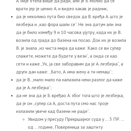
А. није хтела више да ради, али је Б. молио да се
врати јер је ценио А. и видео какав је радник;
да је неколико пута био сведок да В. вређа А. што је
лезбејка и „као фора шали се“. Не зна датум али зна
да је било између 9 и 10 часова ујутру, када их је В.
возила од града до базена на посао. Док их је возила
В. је знала „из чиста мира да каже: Како се ви супер
слажете, можете да будете у вези“, а онда се као
сети и каже „Ух, ја све заборавим да је А. лезбејка“, а
други дан каже: „Бато, А. има жену а ти немаш“;
да је В. „мало мало па налазила неки разлог да каже
да је А. лезбејка“;
да не зна да је Б. вређао А. због тога што је лезбејка,
да је он „супер са А, доста пута смо нас троје
излазили увече кад базени не раде“.
Увидом у пресуду Прекршајног суда у … 3 ПР. …
од … године, Повереница за заштиту