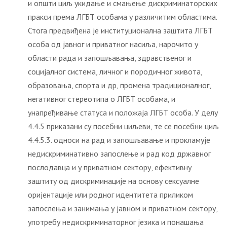
и општи циљ укидање и смањење дискриминаторских
пракси према ЛГБТ особама у различитим областима.
Стога предвиђена је институционална заштита ЛГБТ
особа од јавног и приватног насиља, нарочито у
области рада и запошљавања, здравственог и
социјалног система, личног и породичног живота,
образовања, спорта и др, промена традиционалног,
негативног стереотипа о ЛГБТ особама, и
унапређивање статуса и положаја ЛГБТ особа. У делу
4.4.5 приказани су посебни циљеви, те се посебни циљ
4.4.5.3. односи на рад и запошљавање и прокламује
недискриминативно запослење и рад код државног
послодавца и у приватном сектору, ефективну
заштиту од дискриминације на основу сексуалне
оријентације или родног идентитета приликом
запослења и занимања у јавном и приватном сектору,
употребу недискриминаторног језика и понашања