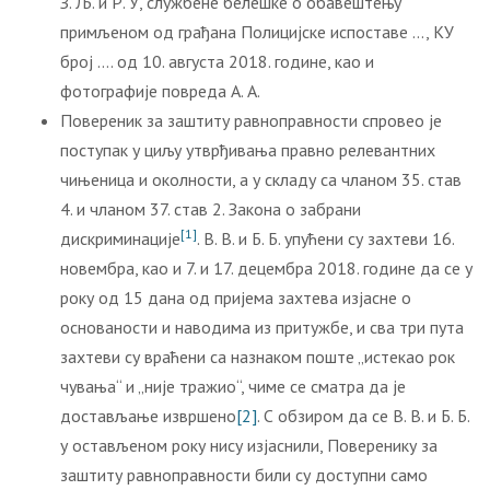
З. Љ. и Р. У, службене белешке о обавештењу
примљеном од грађана Полицијске испоставе …, КУ
број …. од 10. августа 2018. године, као и
фотографије повреда А. А.
Повереник за заштиту равноправности спровео је
поступак у циљу утврђивања правно релевантних
чињеница и околности, a у складу са чланом 35. став
4. и чланом 37. став 2. Закона о забрани
[1]
дискриминације
. В. В. и Б. Б. упућени су захтеви 16.
новембра, као и 7. и 17. децембра 2018. године да се у
року од 15 дана од пријема захтева изјасне о
основаности и наводима из притужбе, и сва три пута
захтеви су враћени са назнаком поште „истекао рок
чувања“ и „није тражио“, чиме се сматра да је
достављање извршено
[2]
. С обзиром да се В. В. и Б. Б.
у остављеном року нису изјаснили, Поверенику за
заштиту равноправности били су доступни само