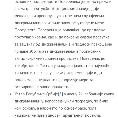
основних надлежности Повереника јесте да прима и
разматра притужбе због дискриминације, даје
мишљења и препоруке у конкретним случајевима
дискриминације и изриче законом утврђене мере.
Поред тога, Повереник је овлашћен да предлаже
поступак мирења, као и да покреће судске поступке
за заштиту од дискриминације и подноси прекршајне
пријаве због аката дискриминације прописаних
антидискриминационим прописима. Повереник је,
такође, овлашћен да упозорава јавност на најчешће,
типичне и тешке случајеве дискриминације и да
органима јавне власти препоручује мере за
[4]
остваривање равноправности
.
Устав Републике Србије
[5]
у члану 21. забрањује сваку
дискриминацију, непосредну или посредну, по било
ком основу, а нарочито по основу расе, пола,
националне припадности, друштвеног порекла,