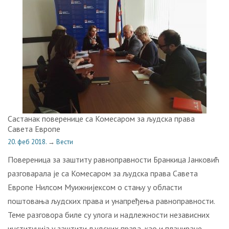
Састанак поверенице са Комесаром за људска права
Савета Европе
20. феб 2018.
→
Вести
Повереница за заштиту равноправности Бранкица Јанковић
разговарала је са Комесаром за људска права Савета
Европе Нилсом Муижнијексом о стању у области
поштовања људских права и унапређења равноправности.
Теме разговора биле су улога и надлежности независних
институција у заштити људских права, као и планиране