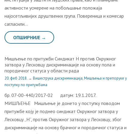
активности усмерене на побољшање положаја
најосетљивијих друштвених група. Повереница и комесар
сагласили…
ОПШИРНИЈЕ →
Мишљење по притужби Синдикат Н против Окружног
затвора у Лесковцу дискриминације на основу пола и
породичног статуса у области рада
20. феб 2018.
→
Вишеструка дискриминација
,
Мишљења и препоруке у
поступку по притужбама
бр. 07-00-440/2017-02 датум: 19.1.2017.
МИШЉЕЊЕ Мишљење је донето у поступку поводом
притужбе коју је поднео синдикат Окружног затвора у
Лесковцу „Н“, против Окружног затвора у Лесковцу, због
дискриминације на основу брачног и породичног статуса и