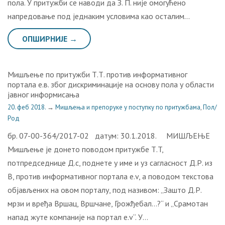
пола. У притужби се наводи да З. П. није омогућено
напредовање под једнаким условима као осталим…
ОПШИРНИЈЕ →
Мишљење по притужби Т.Т. против информативног
портала е.в. због дискриминације на основу пола у области
јавног информисања
20. феб 2018.
→
Мишљења и препоруке у поступку по притужбама
,
Пол/
Род
бр. 07-00-364/2017-02 датум: 30.1.2018. МИШЉЕЊЕ
Мишљење је донето поводом притужбе Т.T,
потпредседнице Д.с, поднете у име и уз сагласност Д.Р. из
В, против информативног портала е.v, а поводом текстова
објављених на овом порталу, под називом: „Зашто Д.Р.
мрзи и вређа Вршац, Вршчане, Грожђебал…?“ и „Срамотан
напад жуте компаније на портал е.v“. У…