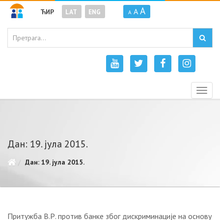
A
A
ЋИР
LAT
ENG
A
Togg
navig
Дан: 19. јула 2015.
Дан: 19. јула 2015.
Притужба В.Р. против банке због дискриминације на основу