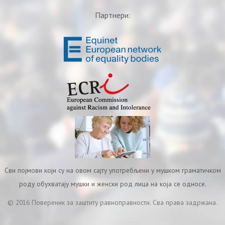
Партнери:
Сви појмови који су на овом сајту употребљени у мушком граматичком
роду обухватају мушки и женски род лица на која се односе.
© 2016 Повереник за заштиту равноправности. Сва права задржана.