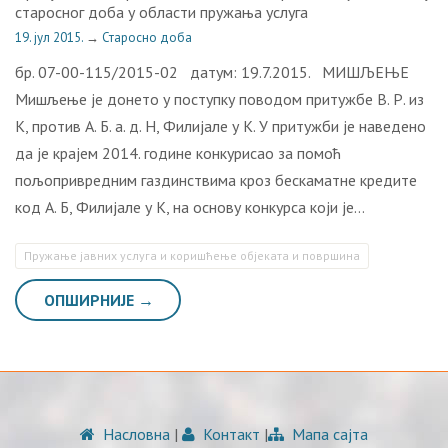
старосног доба у области пружања услуга
19. јул 2015.
→
Старосно доба
бр. 07-00-115/2015-02 датум: 19.7.2015. МИШЉЕЊЕ
Мишљење је донето у поступку поводом притужбе В. Р. из
К, против А. Б. а. д. Н, Филијале у К. У притужби је наведено
да је крајем 2014. године конкурисао за помоћ
пољопривредним газдинствима кроз бескаматне кредите
код А. Б, Филијале у К, на основу конкурса који је…
Пружање јавних услуга и коришћење објеката и површина
ОПШИРНИЈЕ →
Насловна
|
Контакт
|
Мапа сајта