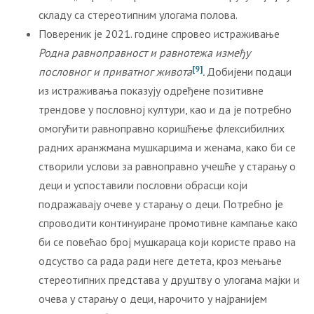
складу са стереотипним улогама полова.
Повереник је 2021. године спровео истраживање
Родна равноправност и равнотежа између
[9]
пословног и приватног живота
.
Добијени подаци
из истраживања показују одређене позитивне
трендове у пословној култури, као и да је потребно
омогућити равноправно коришћење флексибилних
радних аранжмана мушкарцима и женама, како би се
створили услови за равноправно учешће у старању о
деци и успоставили пословни обрасци који
подражавају очеве у старању о деци. Потребно је
спроводити континуиране промотивне кампање како
би се повећао број мушкараца који користе право на
одсуство са рада ради неге детета, кроз мењање
стереотипних представа у друштву о улогама мајки и
очева у старању о деци, нарочито у најранијем