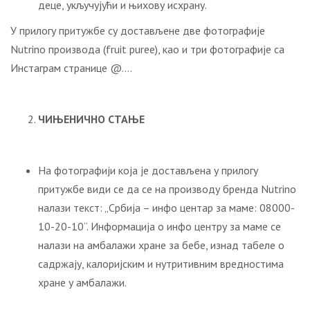
деце, укључујући и њихову исхрану.
У прилогу притужбе су достављене две фотографије
Nutrino производа (fruit puree), као и три фотографије са
Инстаграм странице @….
ЧИЊЕНИЧНО СТАЊЕ
На фотографији која је достављена у прилогу
притужбе види се да се на производу бренда Nutrino
налази текст: „Србија – инфо центар за маме: 08000-
10-20-10“. Информација о инфо центру за маме се
налази на амбалажи хране за бебе, изнад табеле о
садржају, калоријским и нутритивним вредностима
хране у амбалажи.