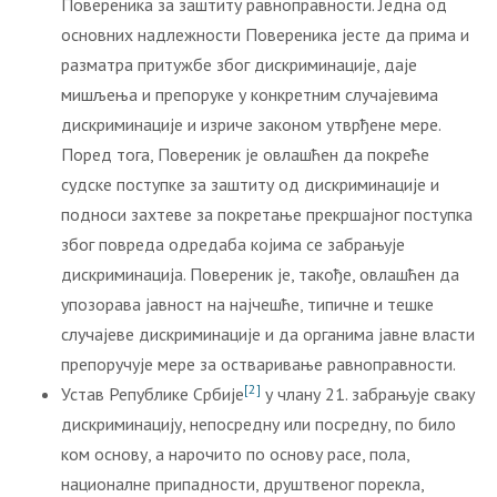
Повереника за заштиту равноправности. Једна од
основних надлежности Повереника јесте да прима и
разматра притужбе због дискриминације, даје
мишљења и препоруке у конкретним случајевима
дискриминације и изриче законом утврђене мере.
Поред тога, Повереник је овлашћен да покреће
судске поступке за заштиту од дискриминације и
подноси захтеве за покретање прекршајног поступка
због повреда одредаба којима се забрањује
дискриминација. Повереник је, такође, овлашћен да
упозорава јавност на најчешће, типичне и тешке
случајеве дискриминације и да органима јавне власти
препоручује мере за остваривање равноправности.
[2]
Устав Републике Србије
у члану 21. забрањује сваку
дискриминацију, непосредну или посредну, по било
ком основу, а нарочито по основу расе, пола,
националне припадности, друштвеног порекла,