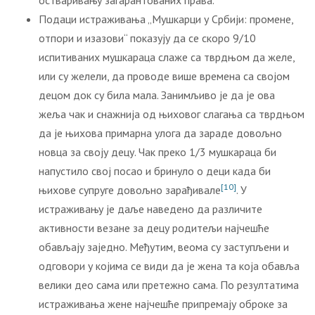
остваривању загарантованих права.
Подаци истраживања „Мушкарци у Србији: промене,
отпори и изазови“ показују да се скоро 9/10
испитиваних мушкараца слаже са тврдњом да желе,
или су желели, да проводе више времена са својом
децом док су била мала. Занимљиво је да је ова
жеља чак и снажнија од њиховог слагања са тврдњом
да је њихова примарна улога да зараде довољно
новца за своју децу. Чак преко 1/3 мушкараца би
напустило свој посао и бринуло о деци када би
[10]
њихове супруге довољно зарађивале
. У
истраживању је даље наведено да различите
активности везане за децу родитељи најчешће
обављају заједно. Међутим, веома су заступљени и
одговори у којима се види да је жена та која обавља
велики део сама или претежно сама. По резултатима
истраживања жене најчешће припремају оброке за