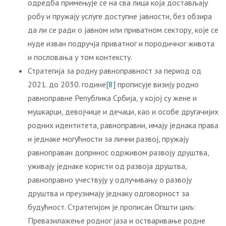
одредба примењује се на сва лица која достављају
робу и пружају услуге доступне јавности, без обзира
да ли се ради о јавном или приватном сектору, које се
нуде изван подручја приватног и породичног живота
и пословања у том контексту.
Стратегија за родну равноправност за период од
2021. до 2030. године
[8]
прописује визију родно
равноправне Република Србија, у којој су жене и
мушкарци, девојчице и дечаци, као и особе другачијих
родних идентитета, равноправни, имају једнака права
и једнаке могућности за лични развој, пружају
равноправан допринос одрживом развоју друштва,
уживају једнаке користи од развоја друштва,
равноправно учествују у одлучивању о развоју
друштва и преузимају једнаку одговорност за
будућност. Стратегијом је прописан Општи циљ:
Превазилажење родног јаза и остваривање родне