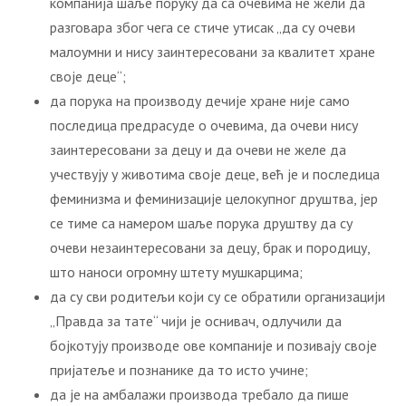
компанија шаље поруку да са очевима не жели да
разговара због чега се стиче утисак „да су очеви
малоумни и нису заинтересовани за квалитет хране
своје деце“;
да порука на производу дечије хране није само
последица предрасуде о очевима, да очеви нису
заинтересовани за децу и да очеви не желе да
учествују у животима своје деце, већ је и последица
феминизма и феминизације целокупног друштва, јер
се тиме са намером шаље порука друштву да су
очеви незаинтересовани за децу, брак и породицу,
што наноси огромну штету мушкарцима;
да су сви родитељи који су се обратили организацији
„Правда за тате“ чији је оснивач, одлучили да
бојкотују производе ове компаније и позивају своје
пријатеље и познанике да то исто учине;
да је на амбалажи производа требало да пише