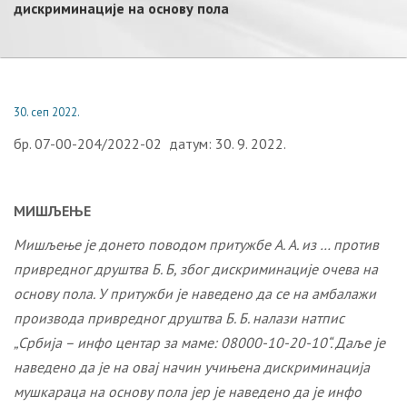
дискриминације на основу пола
30. сеп 2022.
бр. 07-00-204/2022-02 датум: 30. 9. 2022.
МИШЉЕЊЕ
Мишљење је донето поводом притужбе А. А. из … против
привредног друштва Б. Б, због дискриминације очева на
основу пола. У притужби је наведено да се на амбалажи
производа привредног друштва Б. Б. налази натпис
„Србија – инфо центар за маме: 08000-10-20-10“. Даље је
наведено да је на овај начин учињена дискриминација
мушкараца на основу пола јер је наведено да је инфо