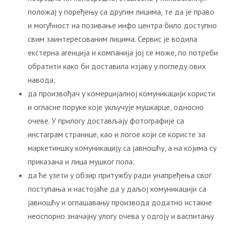
положај у поређењу са другим лицима, те да је право
и могућност на позивање инфо центра било доступно
свим заинтересованим лицима. Сервис је водила
екстерна агенција и компанија јој се може, по потреби
обратити како би доставила изјаву у погледу ових
навода;
да произвођач у комерцијалној комуникацији користи
и огласне поруке које укључује мушкарце, односно
очеве. У прилогу достављају фотографије са
инстаграм странице, као и логое који се користе за
маркетиншку комуникацију са јавношћу, а на којима су
приказана и лица мушког пола;
да ће узети у обзир притужбу ради унапређења свог
поступања и настојаће да у даљој комуникацији са
јавношћу и оглашавању производа додатно истакне
неоспорно значајну улогу очева у одгоју и васпитању