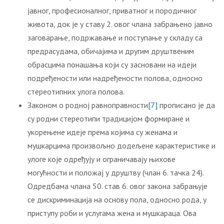
јавног, професионалног, приватног и породичног
живота, док је у ставу 2. овог члана забрањено јавно
заговарање, подржавање и поступање у складу са
предрасудама, обичајима и другим друштвеним
обрасцима понашања који су засновани на идеји
подређености или надређености полова, односно
стереотипних улога полова.
Законом о родној равноправности
[7]
прописано је да
су родни стереотипи традицијом формиране и
укорењене идеје према којима су женама и
мушкарцима произвољно додељене карактеристике и
улоге које одређују и ограничавају њихове
могућности и положај у друштву (члан 6. тачка 24).
Одредбама члана 50. став 6. овог закона забрањује
се дискриминација на основу пола, односно рода, у
приступу роби и услугама жена и мушкараца. Ова