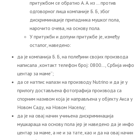
притужбом се обратио А. А. из … против
одговорног лица компаније Б. Б, због
дискриминације припадника мушког пола,
нарочито очева, на основу пола.
У притужби и допуни притужбе је, између
осталог, наведено:
да је компанија Б. Б, на полеђини својих производа
написала „контакт телефон број: 0800…, Србија инфо
центар за маме“;
да се натпис налази на производу Nutrino и да је у
прилогу достављена фотографија производа са
спорним називом која је направљена у објекту Акса у
Новом Саду, на Новом Насељу;
да је на овај начин учињена дискриминација
мушкараца на основу пола јер је наведено да је инфо
центар за маме, а не и за тате, као и да на овај начин