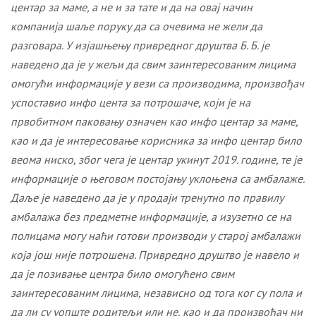
центар за маме, а не и за тате и да на овај начин
компанија шаље поруку да са очевима не жели да
разговара. У изјашњењу привредног друштва Б. Б. је
наведено да је у жељи да свим заинтересованим лицима
омогући информације у вези са производима, произвођач
успоставио инфо цента за потрошаче, који је на
првобитном паковању означен као инфо центар за маме,
као и да је интересовање корисника за инфо центар било
веома ниско, због чега је центар укинут 2019. године, те је
информације о његовом постојању уклоњена са амбалаже.
Даље је наведено да је у продаји тренутно по правилу
амбалажа без предметне информације, а изузетно се на
полицама могу наћи готови производи у старој амбалажи
која још није потрошена. Привредно друштво је навело и
да је позивање центра било омогућено свим
заинтересованим лицима, независно од тога ког су пола и
да ли су уопште родитељи или не, као и да произвођач ни