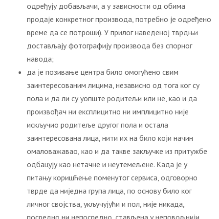
одређују добављачи, а у зависности од обима
продаје конкретног производа, потребно је одређено
време да се потроши). У прилог наведеној тврдњи
достављају фотографију производа без спорног
навода;
да је позивање центра било омогућено свим
заинтересованим лицима, независно од тога ког су
пола и да ли су уопште родитељи или не, као и да
произвођач ни експлицитно ни имплицитно није
искључио родитеље другог пола и остала
заинтересована лица, нити их на било који начин
омаловажавао, као и да такве закључке из притужбе
одбацују као нетачне и неутемељене. Када је у
питању коришћење поменутог сервиса, одговорно
тврде да ниједна група лица, по основу било ког
личног својства, укључујући и пол, није никада,
посредно ни непосредно, стављена у неповољнији