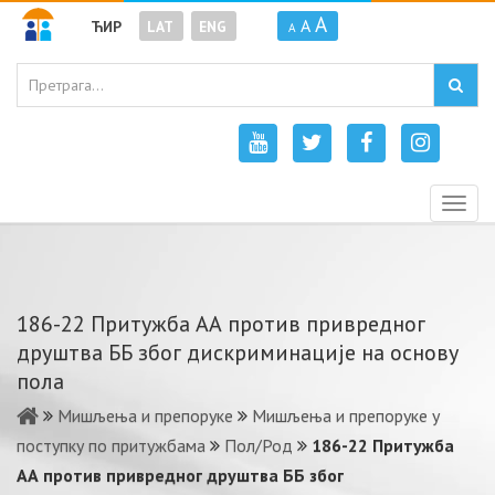
A
A
ЋИР
LAT
ENG
A
Togg
navig
186-22 Притужба АА против привредног
друштва ББ због дискриминације на основу
пола
Мишљења и препоруке
Мишљења и препоруке у
поступку по притужбама
Пол/Род
186-22 Притужба
АА против привредног друштва ББ због