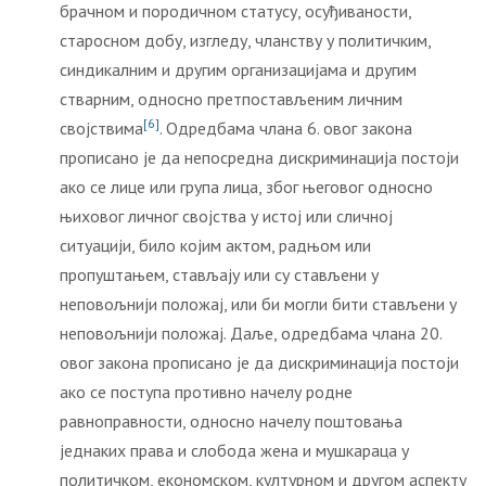
брачном и породичном статусу, осуђиваности,
старосном добу, изгледу, чланству у политичким,
синдикалним и другим организацијама и другим
стварним, односно претпостављеним личним
[6]
својствима
. Одредбама члана 6. овог закона
прописано је да непосредна дискриминација постоји
ако се лице или група лица, због његовог односно
њиховог личног својства у истој или сличној
ситуацији, било којим актом, радњом или
пропуштањем, стављају или су стављени у
неповољнији положај, или би могли бити стављени у
неповољнији положај. Даље, одредбама члана 20.
овог закона прописано је да дискриминација постоји
ако се поступа противно начелу родне
равноправности, односно начелу поштовања
једнаких права и слобода жена и мушкараца у
политичком, економском, културном и другом аспекту