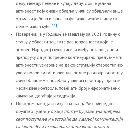
децу, мењају пелене и купају децу, док је једина
активност коју очеви обављају или су обављали више
од мајки је била везана за физичке вежбе и игру са
[11]
децом изван куће
.
Повереник је у Годишњи извештају за 2021. годину о
стању у области заштите равноправности који је
поднео Народној скупштини, између осталог, дао и
препоруку да је потребно континуирано предузимати
активности усмерене на деконструкцију стереотипних
улога полова и остваривање родне равноправности у
свим областима, посебно у јавном простору, ојачати
механизме контроле, повећати број информативних
кампања, догађаја и садржаја.
Поводом навода из изјашњења да ће привредно
друштво „
узети у обзир притужбу ради унапређења
свог поступања и настојаће да у даљој комуникацији
са јавношћу и оглашавању производа додатно