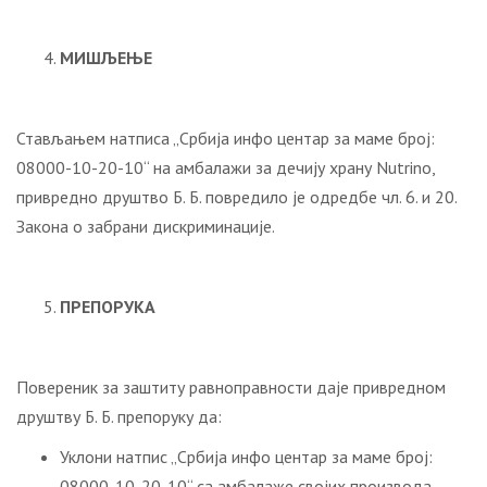
МИШЉЕЊЕ
Стављањем натписа „Србија инфо центар за маме број:
08000-10-20-10“ на амбалажи за дечију храну Nutrino,
привредно друштво Б. Б. повредило је одредбе чл. 6. и 20.
Закона о забрани дискриминације.
ПРЕПОРУКА
Повереник за заштиту равноправности даје привредном
друштву Б. Б. препоруку да:
Уклони натпис „Србија инфо центар за маме број:
08000-10-20-10“ са амбалаже својих производа.