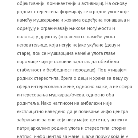
објективнији, доминантнији и активнији). На основу
родних стереотипа формирају се и родне улоге које
намећу мушкарцима и женама одређена понашања и
одређују и ограничавају њихове могућности и
положај у друштву (нпр. жени се намеће улога
неговатељице, која негује нејаке укућане (децу и
старе), док се мушкарцима намеће улога главе
породице чији је основни задатак да обезбеди
стабилност и безбедност породице). Под утицајем
родних стереотипа, брига о деци и храна за децу су
сфера интересовања жене, односно мајке, а не сфера
интересовања мушкарца/очева, односно оба
родитеља. Иако натписом на амбалажи није
експлицитно наведено да је позивање инфо центра
забрањено за оне који нису мајке детета, у аспекту
патријархалних родних улога и стереотипа, спорни
натпис „инфо центар за маме“ шаље поруку која је у