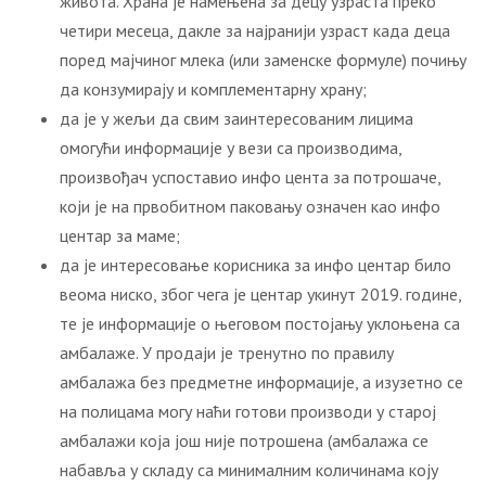
живота. Храна је намењена за децу узраста преко
четири месеца, дакле за најранији узраст када деца
поред мајчиног млека (или заменске формуле) почињу
да конзумирају и комплементарну храну;
да је у жељи да свим заинтересованим лицима
омогући информације у вези са производима,
произвођач успоставио инфо цента за потрошаче,
који је на првобитном паковању означен као инфо
центар за маме;
да је интересовање корисника за инфо центар било
веома ниско, због чега је центар укинут 2019. године,
те је информације о његовом постојању уклоњена са
амбалаже. У продаји је тренутно по правилу
амбалажа без предметне информације, а изузетно се
на полицама могу наћи готови производи у старој
амбалажи која још није потрошена (амбалажа се
набавља у складу са минималним количинама коју