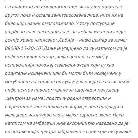
експлицитно ни имплицитно није искључио родитеље
другог пола и остала заинтересована лица, нити их на
било који начин омаловажавао. У току поступка је
утврђено да је неспорно да је на амбалажи производа
дечије хране написано: „Србија – инфо центар за маме:
08000-10-20-10“. Даље је утврђено да су натписом да је
информативни центар „инфо центар за маме“, у
неповољнији положај стављени очеви који су као
родитељи искључени или би могли бити искључени у
могућности да користе ову услугу, као и да се називањем
инфо центра поводом хране за одојчад и малу децу
„центром за маме“, подстичу родни стереотипи и
стереотипне улоге полова по којим је нега одојчади и
мале деце искључиво улога мајке, односно жене. Иако
натписом на амбалажи није експлицитно наведено да је
позивање инфо центра забрањено за оне који нису мајке