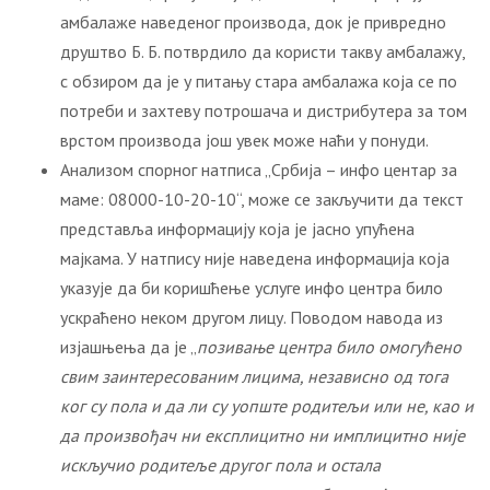
амбалаже наведеног производа, док је привредно
друштво Б. Б. потврдило да користи такву амбалажу,
с обзиром да је у питању стара амбалажа која се по
потреби и захтеву потрошача и дистрибутера за том
врстом производа још увек може наћи у понуди.
Анализом спорног натписа „Србија – инфо центар за
маме: 08000-10-20-10“, може се закључити да текст
представља информацију која је јасно упућена
мајкама. У натпису није наведена информација која
указује да би коришћење услуге инфо центра било
ускраћено неком другом лицу. Поводом навода из
изјашњења да је „
позивање центра било омогућено
свим заинтересованим лицима, независно од тога
ког су пола и да ли су уопште родитељи или не, као и
да произвођач ни експлицитно ни имплицитно није
искључио родитеље другог пола и остала