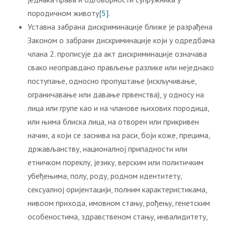
породичном животу
[5]
.
Уставна забрана дискриминације ближе је разрађена
Законом о забрани дискриминације који у одредбама
члана 2. прописује да акт дискриминације означава
свако неоправдано прављење разлике или неједнако
поступање, односно пропуштање (искључивање,
ограничавање или давање првенства), у односу на
лица или групе као и на чланове њихових породица,
или њима блиска лица, на отворен или прикривен
начин, а који се заснива на раси, боји коже, прецима,
држављанству, националној припадности или
етничком пореклу, језику, верским или политичким
убеђењима, полу, роду, родном идентитету,
сексуалној оријентацији, полним карактеристикама,
нивоом прихода, имовном стању, рођењу, генетским
особеностима, здравственом стању, инвалидитету,