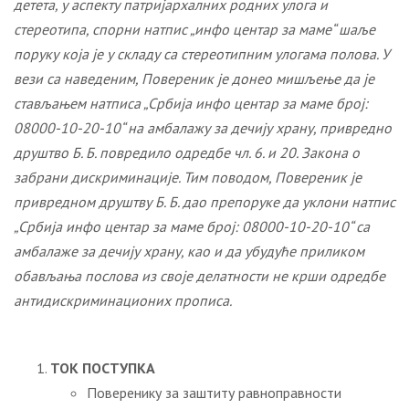
детета, у аспекту патријархалних родних улога и
стереотипа, спорни натпис „инфо центар за маме“ шаље
поруку која је у складу са стереотипним улогама полова. У
вези са наведеним, Повереник је донео мишљење да је
стављањем натписа „Србија инфо центар за маме број:
08000-10-20-10“ на амбалажу за дечију храну, привредно
друштво Б. Б. повредило одредбе чл. 6. и 20. Закона о
забрани дискриминације. Тим поводом, Повереник је
привредном друштву Б. Б. дао препоруке да уклони натпис
„Србија инфо центар за маме број: 08000-10-20-10“ са
амбалаже за дечију храну, као и да убудуће приликом
обављања послова из своје делатности не крши одредбе
антидискриминационих прописа.
ТОК ПОСТУПКА
Поверенику за заштиту равноправности