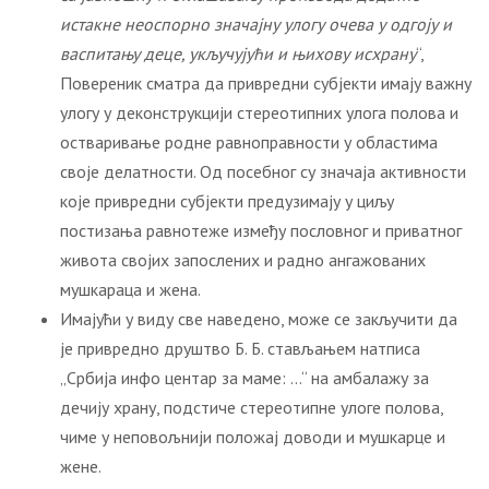
истакне неоспорно значајну улогу очева у одгоју и
васпитању деце, укључујући и њихову исхрану
“,
Повереник сматра да привредни субјекти имају важну
улогу у деконструкцији стереотипних улога полова и
остваривање родне равноправности у областима
своје делатности. Од посебног су значаја активности
које привредни субјекти предузимају у циљу
постизања равнотеже између пословног и приватног
живота својих запослених и радно ангажованих
мушкараца и жена.
Имајући у виду све наведено, може се закључити да
је привредно друштво Б. Б. стављањем натписа
„Србија инфо центар за маме: …“ на амбалажу за
дечију храну, подстиче стереотипне улоге полова,
чиме у неповољнији положај доводи и мушкарце и
жене.