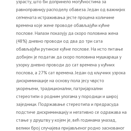
узрасту, што би допринело могућностима за
равноправнију расподелу обавеза. Један од важнијих
сегмената истраживања јесте процена количине
времена које жене проводе обављајући кућне
послове. Налази показују да скоро половина жена
(48%) дневно проводи од два до три сата
обављајући рутинске кућне послове. На исто питање
добијен је податак да скоро половина мушкараца у
узорку дневно проводи до сат времена у кућних
послова, а 27% сат времена. Један од кључних узрока
дискриминације на основу пола јесу чврсто
укорењени, традиционални, патријархални
стереотипи о родним улогама у породици и широј
заједници. Подржавање стереотипа и предрасуда
подстиче дискриминацију и негативно се одражава на
стање у друштву у којем је, већ годинама уназад,
велики број случајева пријављеног родно заснованог