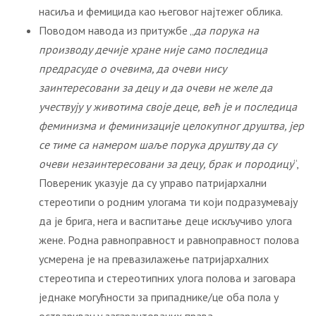
насиља и фемицида као његовог најтежег облика.
Поводом навода из притужбе „
да порука на
производу дечије хране није само последица
предрасуде о очевима, да очеви нису
заинтересовани за децу и да очеви не желе да
учествују у животима своје деце, већ је и последица
феминизма и феминизације целокупног друштва, јер
се тиме са намером шаље порука друштву да су
очеви незаинтересовани за децу, брак и породицу
“,
Повереник указује да су управо патријархални
стереотипи о родним улогама ти који подразумевају
да је брига, нега и васпитање деце искључиво улога
жене. Родна равноправност и равноправност полова
усмерена је на превазилажење патријархалних
стереотипа и стереотипних улога полова и заговара
једнаке могућности за припаднике/це оба пола у