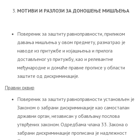
МОТИВИ И РАЗЛОЗИ ЗА ДОНОШЕЊЕ МИШЉЕЊА
Повереник за заштиту равноправности, приликом
давања мишљења у овом предмету, разматрао је
наводе из притужбе и изјашњења и прилога
достављеног уз притужбу, као и релевантне
међународне и домаће правне прописе у области
заштите од дискриминације.
Правни оквир
Повереник за заштиту равноправности установљен je
Законом о забрани дискриминације као самосталан
државни орган, независан у обављању послова
утврђених законом. Одредбама члана 33. Закона о
забрани дискриминације прописана је надлежност