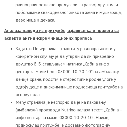
равноправности као предуслов за развој друштва и
побољшање свакодневног живота жена и мушкараца,
девојчица и дечака.
Анализа навода из притужбе, изјашњења и прилога са
аспекта антидискриминационих прописа
Задатак Повереника за заштиту равноправности у
конкретном случају је да утврди да ли привредно
друштво Б. Б. стављањем натписа „Србија инфо
центар за маме број: 08000-10-20-10“ на амбалажу
дечије хране, подстиче стереотипне родне улоге у
одгоју деце и дискриминише подносиоца притужбе на
основу пола.
Међу странама је неспорно да је на паковању
(амбалажи) производа Nutrino налази текст: „Србија –
инфо центар за маме: 08000-10-20-10“. Наиме,
подносилац притужбе је доставио фотографију