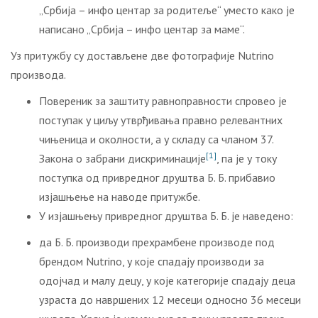
„Србија – инфо центар за родитеље“ уместо како је
написано „Србија – инфо центар за маме“.
Уз притужбу су достављене две фотографије Nutrino
производа.
Повереник за заштиту равноправности спровео је
поступак у циљу утврђивања правно релевантних
чињеница и околности, a у складу са чланом 37.
[1]
Закона о забрани дискриминације
, па је у току
поступка од привредног друштва Б. Б. прибавио
изјашњење на наводе притужбе.
У изјашњењу привредног друштва Б. Б. је наведено:
да Б. Б. производи прехрамбене производе под
брендом Nutrino, у које спадају производи за
одојчад и малу децу, у које категорије спадају деца
узраста до навршених 12 месеци односно 36 месеци