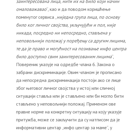
заинтересована лица, нити их на било који начин
омаловажавао
“, као и да поводом коришћење
поменутог сервиса „
ниједна група лица, по основу
било ког личног својства, укључујући и пол, није
никада, посредно ни непосредно, стављена у
неповољнији положај у поређењу са другим лицима,
те да је право и могућност на позивање инфо центра
било доступно свим заинтересованим лицима
“,
Повереник указује на одредбе члана 6. Закона о
забрани дискриминације. Овим чланом је прописано
да непосредна дискриминација постоји ако се лице
због његовог личног својства у истој или сличној
ситуацији ставља или је стављено или би могло бити
стављено у неповољнији положај. Применом ове
правне норме на конкретну ситуацију на коју указује
притужба, може се закључити да су натписом да је
информативни центар „инфо центар за маме“, у