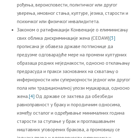
рођења, вероисповести, политичког или другог
уверења, имовног стања, културе, језика, старости и
психичког или физичког инвалидитета.
Законом о ратификацији Конвенције о елиминисању
свих облика дискриминације жена (CЕDАW)
[3]
прописана је обавеза државе потписнице да
предузме одговарајуће мере на промени културних
образаца родних неједнакости, односно отклањању
предрасуда и пракси заснованих на схватању o
инфериорности или супериорности једног или другог
пола или традиционалној улози мушкараца, односно
жена.
[4]
Од државе се захтева да обезбеди
равноправност у браку и породичним односима,
између осталог и одређивање минималних година
старости за ступање у брак и проглашавањем
ништавних уговорених бракова, а промовишу се
једнака права и одговорности супружника у