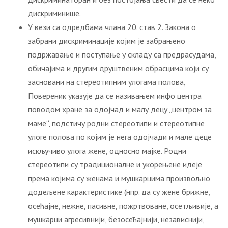
дискриминише.
У вези са одредбама члана 20. став 2. Закона о
забрани дискриминације којим је забрањено
подржавање и поступање у складу са предрасудама,
обичајима и другим друштвеним обрасцима који су
засновани на стереотипним улогама полова,
Повереник указује да се називањем инфо центра
поводом хране за одојчад и малу децу „центром за
маме“, подстичу родни стереотипи и стереотипне
улоге полова по којим је нега одојчади и мале деце
искључиво улога жене, односно мајке. Родни
стереотипи су традиционалне и укорењене идеје
према којима су женама и мушкарцима произвољно
додељене карактеристике (нпр. да су жене брижне,
осећајне, нежне, пасивне, пожртвоване, осетљивије, а
мушкарци агресивнији, безосећајнији, независнији,