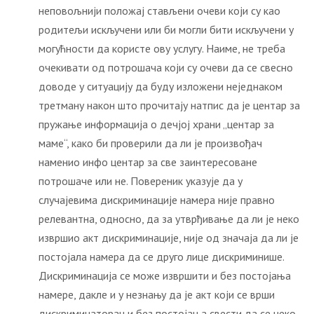
неповољнији положај стављени очеви који су као
родитељи искључени или би могли бити искључени у
могућности да користе ову услугу. Наиме, не треба
очекивати од потрошача који су очеви да се свесно
доводе у ситуацију да буду изложени неједнаком
третману након што прочитају натпис да је центар за
пружање информација о дечјој храни „центар за
маме“, како би проверили да ли је произвођач
наменио инфо центар за све заинтересоване
потрошаче или не. Повереник указује да у
случајевима дискриминације намера није правно
релевантна, односно, да за утврђивање да ли је неко
извршио акт дискриминације, није од значаја да ли је
постојала намера да се друго лице дискриминише.
Дискриминација се може извршити и без постојања
намере, дакле и у незнању да је акт који се врши
дискриминаторан и без постојања свести да се неко