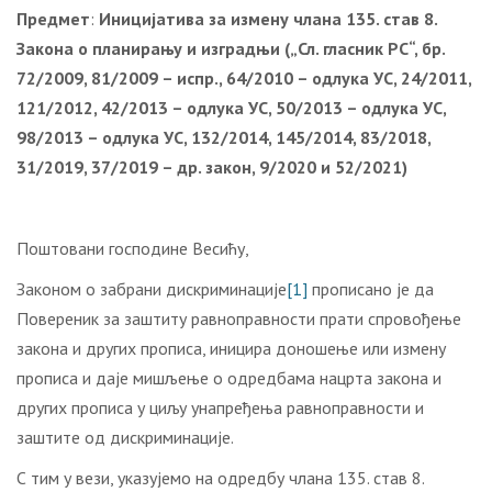
Предмет
:
Иницијатива за измену члана 135. став 8.
Закона о планирању и изградњи („Сл. гласник РС“, бр.
72/2009, 81/2009 – испр., 64/2010 – одлука УС, 24/2011,
121/2012, 42/2013 – одлука УС, 50/2013 – одлука УС,
98/2013 – одлука УС, 132/2014, 145/2014, 83/2018,
31/2019, 37/2019 – др. закон, 9/2020 и 52/2021)
Поштовани господине Весићу,
Законом о забрани дискриминације
[1]
прописано је да
Повереник за заштиту равноправности прати спровођење
закона и других прописа, иницира доношење или измену
прописа и даје мишљење о одредбама нацрта закона и
других прописа у циљу унапређења равноправности и
заштите од дискриминације.
С тим у вези, указујемо на одредбу члана 135. став 8.