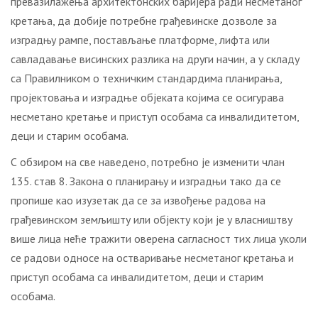
превазилажења архитектонских баријера ради несметаног
кретања, да добије потребне грађевинске дозволе за
изградњу рампе, постављање платформе, лифта или
савладавање висинских разлика на други начин, а у складу
са Правилником о техничким стандардима планирања,
пројектовања и изградње објеката којима се осигурава
несметано кретање и приступ особама са инвалидитетом,
деци и старим особама.
С обзиром на све наведено, потребно је изменити члан
135. став 8. Закона о планирању и изградњи тако да се
пропише као изузетак да се за извођење радова на
грађевинском земљишту или објекту који је у власништву
више лица неће тражити оверена сагласност тих лица уколи
се радови односе на остваривање несметаног кретања и
приступ особама са инвалидитетом, деци и старим
особама.