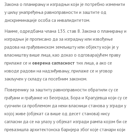
Закона о планирању и изградњи који је потребно изменити
у циљу унапређења равноправности и заштите од
дискриминације особа са инвалидитетом.
Наиме, одредбама члана 135. став 8. Закона о планирању и
изградњи је прописано да за изградњу или извођење
радова на грађевинском земљишту или објекту који је у
власништву више лица, као доказ о одговарајућем праву
прилаже се и
оверена сагласност
тих лица, а ако се
изводе радови на надзиђивању, прилаже се и уговор
закључен у складу са посебним законом.
Поверенику за заштиту равноправности обратили су се
грађани и грађанке из Београда, Бора и Крагујевца који су се
суочили са проблемом да неки власници станова у згради у
којој живе (објекат са више од десет станова) нису
сагласни да се на улазу у објекат изгради рампа којом би се
превазишла архитектонска баријера због које станари који