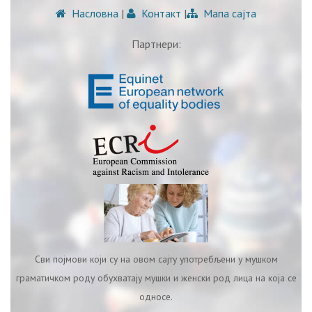
Насловна
|
Контакт
|
Мапа сајта
Партнери:
Сви појмови који су на овом сајту употребљени у мушком
граматичком роду обухватају мушки и женски род лица на која се
односе.