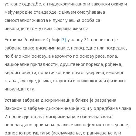
уставне одредбе, антидискриминациони законски оквир и
међународне стандарде, с циљем омогућавања
самосталног живота и пуног учешћа особа са
инвалидитетом у свим сферама живота.
Уставом Републике Србије
[2]
у члану 21. прописана је
забрана сваке дискриминације, непосредне или посредне,
по било ком основу, а нарочито по основу расе, пола,
националне припадности, друштвеног порекла, рођења,
вероисповести, политичког или другог уверења, имовног
стања, културе, језика, старости и психичког или физичког
инвалидитета.
Уставна забрана дискриминације ближе је разрађена
Законом о забрани дискриминације који у одредбама члана
2. прописује да акт дискриминације означава свако
неоправдано прављење разлике или неједнако поступање,
односно пропуштање (искључивање, ограничавање или