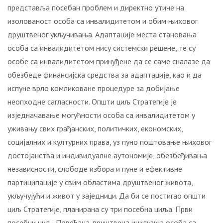
представља посебан проблем и директно утиче на
изолованост особа са инвалидитетом и обим њиховог
друштвеног укључивања. Адаптације места становања
особа са инвалидитетом нису системски решене, те су
особе са инвалидитетом принуђене да се саме сналазе да
обезбеде финансијска средства за адаптације, као и да
испуне врло комликоване процедуре за добијање
неопходне сагласности. Општи циљ Стратегије је
изједначавање могућности особа са инвалидитетом у
уживању свих грађанских, политичких, економских,
социјалних и културних права, уз пуно поштовање њиховог
достојанства и индивидуалне аутономије, обезбеђивања
независности, слободе избора и пуне и ефективне
партиципације у свим областима друштвеног живота,
укључујући и живот у заједници. Да би се постигао општи
циљ Стратегије, планирана су три посебна циља. Први
посебни циљ: Повећана друштвена инклузија особа са