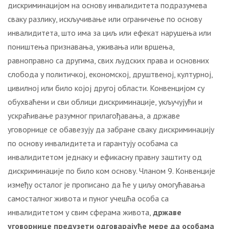
дискриминацијом на основу инвалидитета подразумева
сваку разлику, искључивање или ограничење по основу
инвалидитета, што има за циљ или ефекат нарушења или
поништења признавања, уживања или вршења,
равноправно са другима, свих људских права и основних
слобода у политичкој, економској, друштвеној, културној,
цивилној или било којој другој области. Конвенцијом су
обухваћени и сви облици дискриминације, укључујући и
ускраћивање разумног прилагођавања, а државе
уговорнице се обавезују да забране сваку дискриминацију
по основу инвалидитета и гарантују особама са
инвалидитетом једнаку и ефикасну правну заштиту од
дискриминације по било ком основу. Чланом 9. Конвенције
између осталог је прописано да ће у циљу омогућавања
самосталног живота и пуног учешћа особа са
инвалидитетом у свим сферама живота,
државе
уговорнице предузети одговарајуће мере да особама