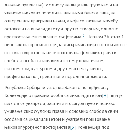
давање првенства), у односу на лица или групе као и на
чланове њихових породица, или њима блиска лица, на
отворен или прикривен начин, а који се заснива, између
осталог и на инвалидитету и другим стварним, односно
[3]
претпостављеним личним својствима
. Чланом 26. став 1.
овог закона прописано је да дискриминација постоји ако се
поступа супротно начелу поштовања једнаких права и
слобода особа са инвалидитетом у политичком,
економском, културном и другом аспекту јавног,
професионалног, приватног и породичног живота.
Република Србија је усвојила Закон о потврђивању
Конвенције о правима особа са инвалидитетом
[4]
, чији је
циљ да се унапреди, заштити и осигура пуно и једнако
уживање свих људских права и основних слобода свим
особама са инвалидитетом и унапреди поштовање
њиховог урођеног достојанства
[5]
. Конвенција под