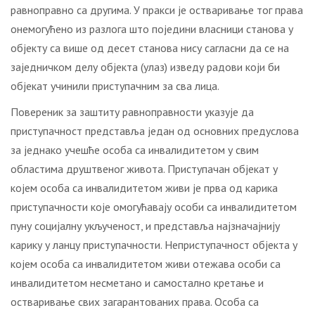
равноправно са другима. У пракси је остваривање тог права
онемогућено из разлога што поједини власници станова у
објекту са више од десет станова нису сагласни да се на
заједничком делу објекта (улаз) изведу радови који би
објекат учинили приступачним за сва лица.
Повереник за заштиту равноправности указује да
приступачност представља један од основних предуслова
за једнако учешће особа са инвалидитетом у свим
областима друштвеног живота. Приступачан објекат у
којем особа са инвалидитетом живи је прва од карика
приступачности које омогућавају особи са инвалидитетом
пуну социјалну укљученост, и представља најзначајнију
карику у ланцу приступачности. Неприступачност објекта у
којем особа са инвалидитетом живи отежава особи са
инвалидитетом несметано и самостално кретање и
остваривање свих загарантованих права. Особа са