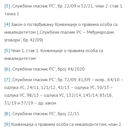
[3]
„Службени гласник РС“, бр. 22/09 и 52/21, члан 2. став 1.
тачка 1
[4]
Закон о потврђивању Конвенције о правима особа са
инвалидитетом („Службени гласник РС – Међународни
уговори”, бр. 42/09)
[5]
Члан 1. став 1. Конвенције о правима особа са
инвалидитетом
[6]
„Службени гласник РС“, број 44/2020.
[7]
„Службени гласник РС”, бр. 72/09, 81/09 – испр., 64/10 –
одлука УС, 24/11, 121/12, 42/13 – одлука УС, 50/13 –
одлука УС, 98/13 – одлука УС, 132/14, 145/14, 83/18,
31/19 и 37/19 – др. закон
[8]
„Службени гласник РС”, број 22/15
[9]
Конвенција о правима особа са инвалидитетом, члан 2.