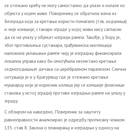
се отежано крећу не могу самостално да улазе и излазе из
објекта у којем живе. Поверенику се обратила жена из
Београда која за кретање користи помагало (тзв. ходалица)
и чије комшије, станари зграде у којој живи нису сагласни
да се на улазу у објекат изгради рампа. Такође, у Бору је,
због противљења сустанара, грађевинска инспекција
наложила уклањање рампе чију је изградњу финансирала
локална управа како би омогућила несметано кретање
седмогодишњег дечака са церебралном парализом. Слична
ситуација је и у Крагујевцу где је отежано кретање
мушкарцу који је корисник колица јер се комшије (власници
станова у истој згради) противе изградњи рампе на улазу у
зграду.
С обзиром на наведено, Повереник за заштиту
равноправности анализирао је одредбу прописану чланом
135. став 8. Закона о планирању и изградњи у односу на