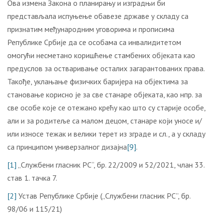
Ова измена Закона о планирању и изградњи би
представљала испуњење обавезе државе у складу са
признатим међународним уговорима и прописима
Републике Србије да се особама са инвалидитетом
омогући несметано коришћење стамбених објеката као
предуслов за остваривање осталих загарантованих права.
Такође, уклањање физичких баријера на објектима за
становање корисно је за све станаре објеката, као нпр. за
све особе које се отежано крећу као што су старије особе,
али и за родитеље са малом децом, станаре који уносе и/
или износе тежак и велики терет из зграде и сл., а у складу
са принципом универзалног дизајна
[9]
.
[1]
„Службени гласник РС“, бр. 22/2009 и 52/2021, члан 33.
став 1. тачка 7.
[2]
Устав Републике Србије („Службени гласник РС”, бр.
98/06 и 115/21)