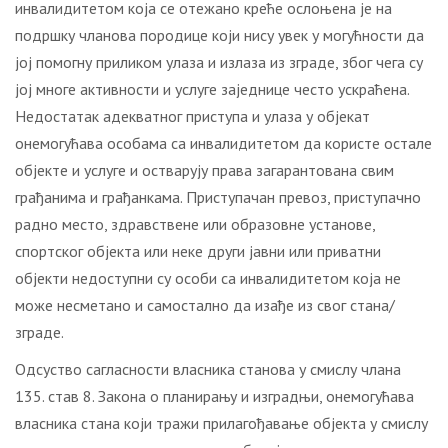
инвалидитетом која се отежано креће ослоњена је на
подршку чланова породице који нису увек у могућности да
јој помогну приликом улаза и излаза из зграде, због чега су
јој многе активности и услуге заједнице често ускраћена.
Недостатак адекватног приступа и улаза у објекат
онемогућава особама са инвалидитетом да користе остале
објекте и услуге и остварују права загарантована свим
грађанима и грађанкама. Приступачан превоз, приступачно
радно место, здравствене или образовне установе,
спортског објекта или неке други јавни или приватни
објекти недоступни су особи са инвалидитетом која не
може несметано и самостално да изађе из свог стана/
зграде.
Одсуство сагласности власника станова у смислу члана
135. став 8. Закона о планирању и изградњи, онемогућава
власника стана који тражи прилагођавање објекта у смислу