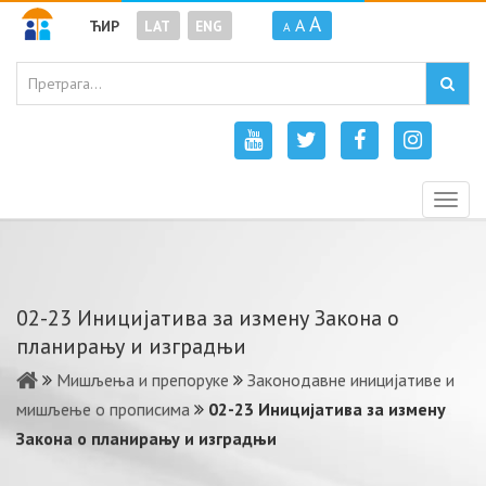
A
A
ЋИР
LAT
ENG
A
Togg
navig
02-23 Иницијатива за измену Закона о
планирању и изградњи
Мишљења и препоруке
Законодавне иницијативе и
мишљење о прописима
02-23 Иницијатива за измену
Закона о планирању и изградњи