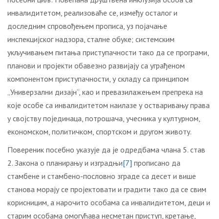
инвалидитетом, реализоваће се, између осталог и
доследним спровођењем прописа, уз појачање
инспекцијског надзора, сталне обуке; системским
укључивањем питања приступачности тако да се програми,
планови и пројекти обавезно развијају са уграђеном
компонентом приступачности, у складу са принципом
„Универзални дизајн“, као и превазилажењем препрека на
које особе са инвалидитетом наилазе у остваривању права
у својству појединаца, потрошача, учесника у културном,
економском, политичком, спортском и другом животу.
Повереник посебно указује да је одредбама члана 5. став
2. Закона о планирању и изградњи
[7]
прописано да
стамбене и стамбено-пословно зграде са десет и више
станова морају се пројектовати и градити тако да се свим
корисницим, а нарочито особама са инвалидитетом, деци и
старим особама омогућава несметан приступ, кретање,