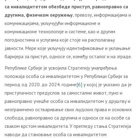
са инвалидитетом обезбеде приступ, равноправно са
другима, физичком окружењу
, превозу, информацијама и
комуникацијама, укључујући информационе и
комуникационе технологије и системе, као и другим
погодностима и услугама које стоје на располагању
јавности. Мере које укључују идентификовање и уклањање
баријера за приступ, односе се, између осталог и на зграде.
Републике Србије је усвојила Стратегију унапређења
положаја особа са инвалидитетом у Републици Србији за
период од 2020. до 2024. године
[6]
у којој је указано да је
приступачност предуслов за самостални живот, пуно и
равноправно учешће особа са инвалидитетом у друштву и
неограничено остваривање свих људских права и основних
слобода, равноправно са другима и односи се на особе са
сваком врстом инвалидитета. У прегледу стања Стратегија
наводи да становање особа са инвалидитетом