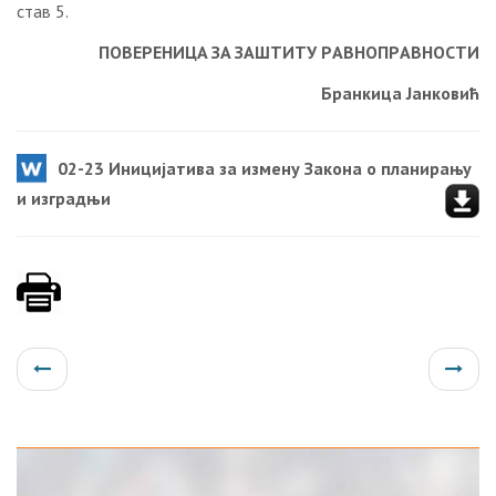
став 5.
ПOВEРEНИЦA ЗA ЗAШTИTУ РAВНOПРAВНOСTИ
Брaнкицa Jaнкoвић
02-23 Иницијатива за измену Закона о планирању
и изградњи