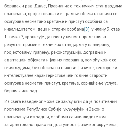
боравак и рад. Даље, Правилник о техничким стандардима
планирања, пројектовања и изградње објеката којима се
осигурава несметано кретање и приступ особама са
инвалидитетом, деци и старим особама
[8]
, у члану 3. став
1. тачка 7, прописује да приступачност представља
резултат примене техничких стандарда у планирању,
пројектовању, грађењу, реконструкцији, доградњи и
адаптацији објеката и јавних површина, помоћу којих се
свим људима, без обзира на њихове физичке, сензорне и
интелектуалне карактеристике или године старости,
осигурава несметан приступ, кретање, коришћење услуга,
боравак или рад.
Из свега наведеног може се закључити да је позитивним
прописима Републике Србије, укључујући и Закон о
планирању и изградњи, особама са инвалидитетом
загарантовано право на доступност физичког окружења,