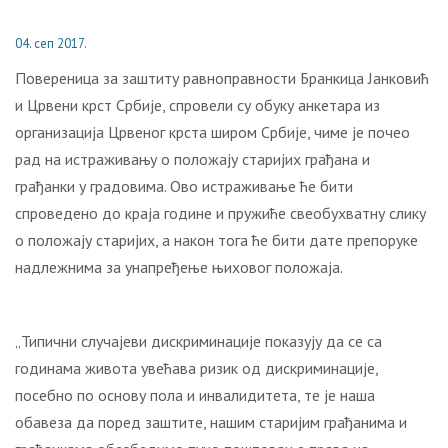
04. сеп 2017.
Повереница за заштиту равноправности Бранкица Јанковић
и Црвени крст Србије, спровели су обуку анкетара из
организација Црвеног крста широм Србије, чиме је почео
рад на истраживању о положају старијих грађана и
грађанки у градовима. Ово истраживање ће бити
спроведено до краја године и пружиће свеобухватну слику
о положају старијих, а након тога ће бити дате препоруке
надлежнима за унапређење њиховог положаја.
„Типични случајеви дискриминације показују да се са
годинама живота увећава ризик од дискриминације,
посебно по основу пола и инвалидитета, те је наша
обавеза да поред заштите, нашим старијим грађанима и