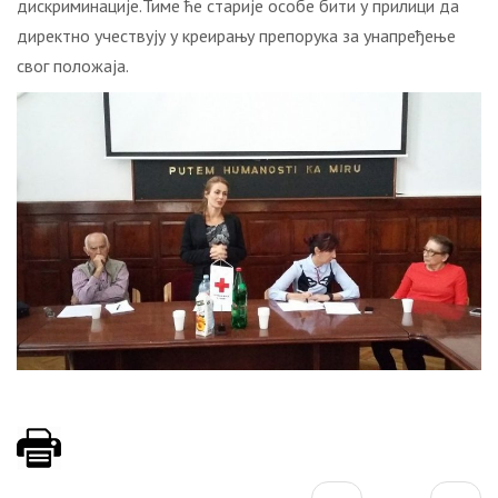
дискриминације.Тиме ће старије особе бити у прилици да
директно учествују у креирању препорука за унапређење
свог положаја.