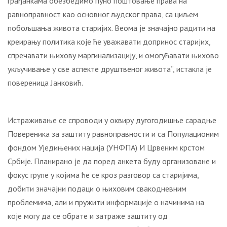
грађанкама обезбедимо пуно поштовање права на
равноправност као основног људског права, са циљем
побољшања живота старијих. Веома је значајно радити на
креирању политика које ће уважавати допринос старијих,
спречавати њихову маргинализацију, и омогућавати њихово
укључивање у све аспекте друштвеног живота“, истакла је
повереница Јанковић.
Истраживање се спроводи у оквиру дугогодишње сарадње
Повереника за заштиту равноправности и са Популационим
фондом Уједињених нација (УНФПА) И Црвеним крстом
Србије. Планирано је да поред анкета буду организоване и
фокус групе у којима ће се кроз разговор са старијима,
добити значајни подаци о њиховим свакодневним
проблемима, али и пружити информације о начинима на
које могу да се обрате и затраже заштиту од