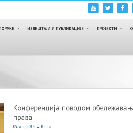
ПОРУКЕ
ИЗВЕШТАЈИ И ПУБЛИКАЦИЈЕ
ПРОЈЕКТИ
О
Кoнфeрeнциja пoвoдoм oбeлeжaвaњ
прaвa
09. дец 2013.
→
Вести