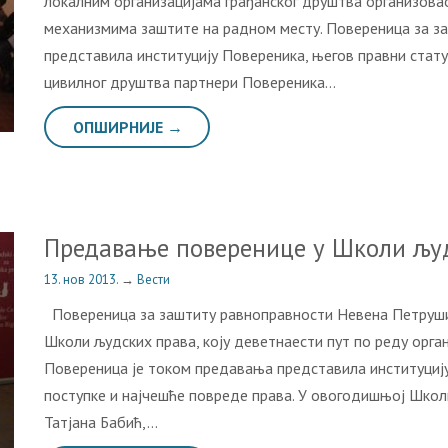
локалним организацијама грађанског друштва организова
механизмима заштите на радном месту. Повереница за за
представила институцију Повереника, његов правни статус
цивилног друштва партнери Повереника…
ОПШИРНИЈЕ →
Предавање поверенице у Школи љу
13. нов 2013.
→
Вести
Повереница за заштиту равноправности Невена Петрушић
Школи људских права, коју деветнаести пут по реду орган
Повереница је током предавања представила институциј
поступке и најчешће повреде права. У овогодишњој Шко
Татјана Бабић,…