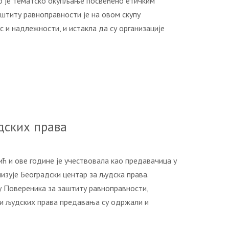
о је тематско окупљање посвећено етичким
штиту равноправности је на овом скупу
 и надлежности, и истакла да су организације
дских права
 и ове године је учествовала као предавачица у
изује Београдски центар за људска права.
у Повереника за заштиту равноправности,
ли људских права предавања су одржали и