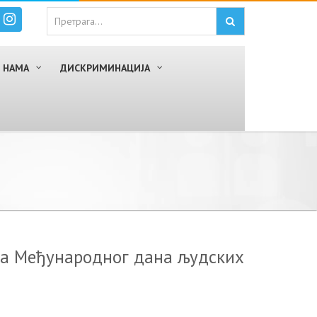
 НАМА
ДИСКРИМИНАЦИЈА
a Meђунaрoднoг дaнa људских