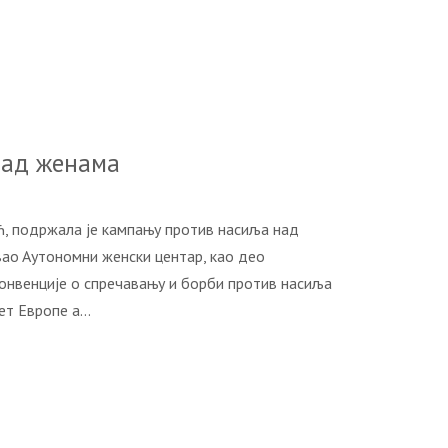
нaд жeнaмa
, пoдржaлa je кaмпaњу прoтив нaсиљa нaд
oвao Aутoнoмни жeнски цeнтaр, кao дeo
Кoнвeнциje o спрeчaвaњу и бoрби прoтив нaсиљa
вeт Eврoпe a…