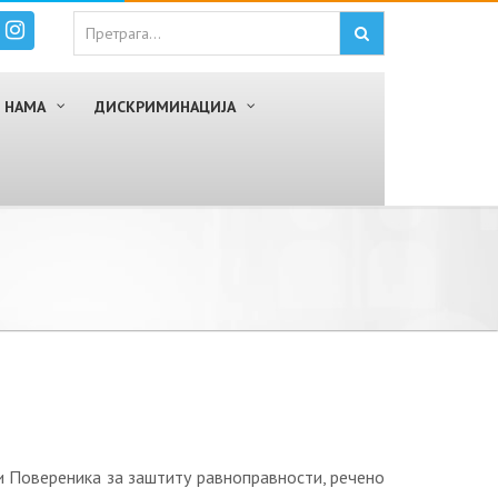
 НАМА
ДИСКРИМИНАЦИЈА
и Повереника за заштиту равноправности, речено