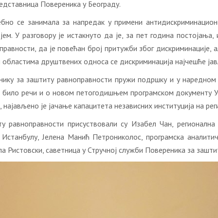
редставница Повереника у Београду.
но се занимала за напредак у примени антидискриминационо
. У разговору је истакнуто да је, за пет година постојања, 
равности, да је повећан број притужби због дискриминације, а
им областима друштвених односа се дискриминација најчешће јав
нику за заштиту равноправности пружи подршку и у наредном п
е било речи и о новом петогодишњем програмском документу У
 најављено је јачање капацитета независних институција на рег
у равноправности присуствовали су Изабел Чан, регионална
 Истанбулу, Јелена Манић Петрониколос, програмска аналит
а Ристовски, саветница у Стручној служби Повереника за зашти