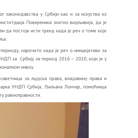
г законодавства у Србији као и за искуства из
институција Повереника знатно видљивија, да је
ли да постоји исти тренд када је реч о томе које
ља.
ериоду, нарочито када је реч о иницијативи за
НДП за Србију за период 2016 – 2020, који је у
ионалном нивоу.
 саветница за људска права, владавину права и
ичарка УНДП Србија, Љиљана Лончар, помоћница
ту равноправности.