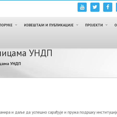
ПОРУКЕ
ИЗВЕШТАЈИ И ПУБЛИКАЦИЈЕ
ПРОЈЕКТИ
О
вницама УНДП
ицама УНДП
ланира и даље да успешно сарађује и пружа подршку институциј