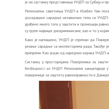
је на састанку представница УНДП за Србију и п
Регионална саветница УНДП-а Изабел Чан посеб
досадашње сарадње независних тела са УНДП-јем
урађено много тога у заштити и промоцији равноп
су групе највише дискриминисане, као и то у кој
Како је наглашено, УНДП је спреман да Повере
јачање сарадње са инспекторима рада. Такође ј
припреми. Као један од наредних корака УНДП-а,
Састанку у просторијама Повереника за заштит
безбедност из УНДП Регионалне канцеларије у
поверенице за заштиту равноправности и Данијел