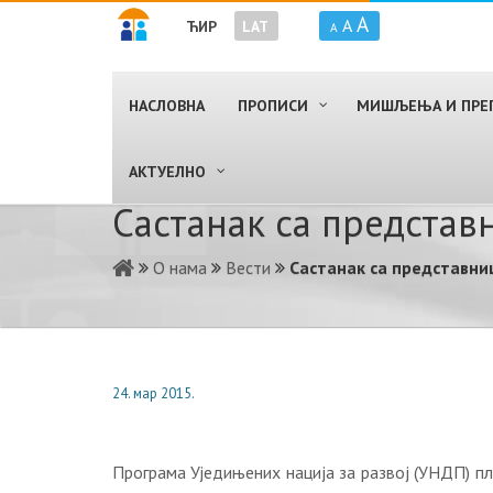
A
A
ЋИР
LAT
A
НАСЛОВНА
ПРОПИСИ
МИШЉЕЊА И ПРЕ
AКТУЕЛНО
Састанaк са предста
О нама
Вести
Састанaк са представн
24. мар 2015.
Програма Уједињених нација за развој (УНДП) п