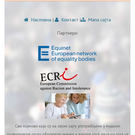
Насловна
|
Контакт
|
Мапа сајта
Партнери:
Сви појмови који су на овом сајту употребљени у мушком
граматичком роду обухватају мушки и женски род лица на која се