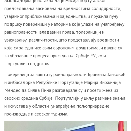
Амбасадорка је истакла да је мисија португалског
председавања заснована на вредностима солидарности,
узајамног приближавања и заједништва, и пружила пуну
подршку повереници у напорима које улаже на унапређењу
равноправности, владавини права, толеранцији и
уважавању различитости, што представљају вредности
које су заједничке свим европским друштвима, и важне су
за убрзавање процеса приступања Србије ЕУ, који
Португалија подржава.
Повереница за заштиту равноправности Бранкица Јанковић
и амбасадорка Републике Португалије Марија Виржинија
Мендес да Силва Пина разговарале су и посети жена из
сеоских средина Србије Португалији у циљу размене знања
и искустава у области унапређења пољопривредне
производње и сеоског туризма.