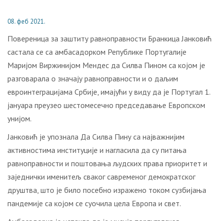
08. феб 2021.
Повереница за заштиту равноправности Бранкица Јанковић
састала се са амбасадорком Републике Португалије
Маријом Виржинијом Мендес да Силва Пином са којом је
разговарала о значају равноправности и о даљим
евроинтеграцијама Србије, имајући у виду да је Португал 1.
јануара преузео шестомесечно председавање Европском
унијом.
Јанковић је упознала Да Силва Пину са најважнијим
активностима институције и нагласила да су питања
равноправности и поштовања људских права приоритет и
заједнички именитељ сваког савременог демократског
друштва, што је било посебно изражено током сузбијања
пандемије са којом се суочила цела Европа и свет.