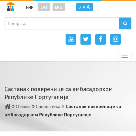
A
A
ЋИР
LAT
ENG
A
Togg
navig
Састанак поверенице са амбасадорком
Републике Португалије
О нама
Саопштења
Састанак поверенице са
амбасадорком Републике Португалије