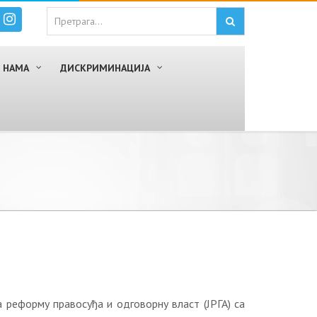
 НАМА
ДИСКРИМИНАЦИЈА
реформу правосуђа и одговорну власт (ЈРГА) са