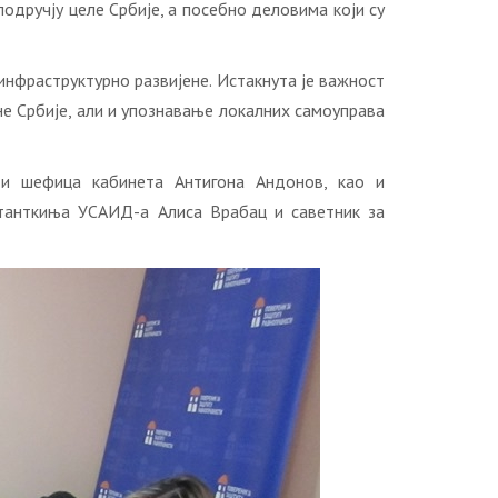
одручју целе Србије, а посебно деловима који су
инфраструктурно развијене. Истакнута је важност
нe Србије, али и упознавање локалних самоуправа
 и шефица кабинета Антигона Андонов, као и
лтанткиња УСАИД-а Алиса Врабац и саветник за