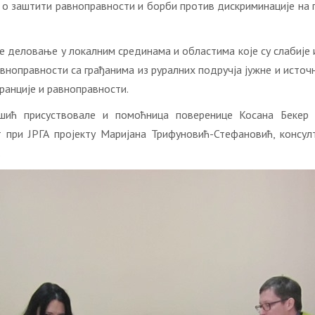
и о заштити равноправности и борби против дискриминације на п
е деловање у локалним срединама и областима које су слабије 
вноправности са грађанима из руралних подручја јужне и источ
ранције и равноправности.
шић присуствовале и помоћница поверенице Косана Бекер
 при ЈРГА пројекту Маријана Трифуновић-Стефановић, консу
.