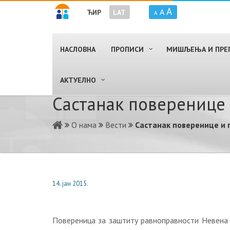
A
A
ЋИР
LAT
A
НАСЛОВНА
ПРОПИСИ
МИШЉЕЊА И ПРЕ
AКТУЕЛНО
Састанак поверенице
О нама
Вести
Састанак поверенице и
14. јан 2015.
Повереница за заштиту равноправности Невена 