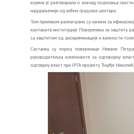
којима је разговарала о значају подизања свест
најудаљенији од већих градских центара.
Том приликом разматрани су начини за ефикасниј
контаката институције Повереника за заштиту ра
са заштитом од дискриминације и важности толе
Састанку су поред поверенице Невене Петру
руководитељка компоненте за одговорну власт
одговрну власт при ЈРГА пројекту Ђорђе Николић