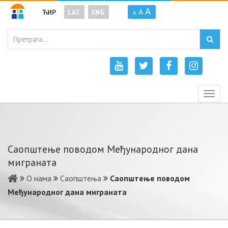
A
A
ЋИР
LAT
ENG
A
Togg
navig
Саопштење поводом Међународног дана
миграната
О нама
Саопштења
Саопштење поводом
Међународног дана миграната