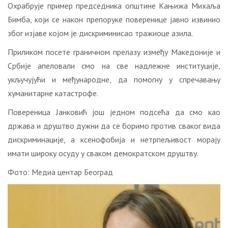
Охрабрује пример председника општине Кањижа Михаља
Бимба, који се након препоруке поверенице јавно извинио
због изјаве којом је дискриминисао тражиоце азила.
Приликом посете граничном прелазу између Македоније и
Србије апеловали смо на све надлежне институције,
укључујући и међународне, да помогну у спречавању
хуманитарне катастрофе.
Повереница Јанковић још једном подсећа да смо као
држава и друштво дужни да се боримо против сваког вида
дискриминације, а ксенофобија и нетрпељивост морају
имати широку осуду у сваком демократском друштву.
Фото: Медиа центар Београд