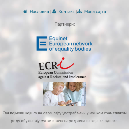
Насловна
|
Контакт
|
Мапа сајта
Партнери:
Сви појмови који су на овом сајту употребљени у мушком граматичком
роду обухватају мушки и женски род лица на која се односе.