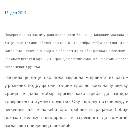
18. дец 2015.
Повереница за заштиту равноправности Бранкица Јанковић указала је
да је ове године обележавање 18. децембра Међународног дана
миграната изузетно значајно с обзиром да су, због ратова на Блиском и
Средњем истоку и Африци, миграције постале један од највећих изазова
савременог друштва.
Процена је да је око пола милиона миграната из ратом
угрожених подручја ове године прошло кроз нашу земљу.
Србија је дала добар пример како треба да изгледа
толерантно и хумано друштво. Ову тврдњу поткрепљују и
чињенице да је највећи број грађана и грађанки Србије
показао велику солидарност и спремност да помогне,
наглашава повереница Јанковић.