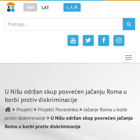
A
A
ЋИР
LAT
A
Togg
navig
U Nišu održan skup posvećen jačanju Roma u
borbi protiv diskriminacije
Projekti
Projekti Poverenika
Jačanje Roma u borbi
protiv diskriminacije
U Nišu održan skup posvećen jačanju
Roma u borbi protiv diskriminacije