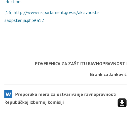
elections
[16]
http://www.rik.parlament.gov.rs/aktivnosti-
saopstenja.php#a12
POVERENICA ZA ZAŠTITU RAVNOPRAVNOSTI
Brankica Janković
Prеpоrukа mеrа zа оstvаrivаnjе rаvnоprаvnоsti
Rеpubličkој izbоrnој kоmisiјi