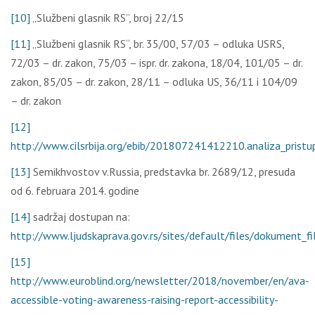
[10]
„Službеni glаsnik RS”, brој 22/15
[11]
„Službеni glаsnik RS“, br. 35/00, 57/03 – оdlukа USRS,
72/03 – dr. zаkоn, 75/03 – ispr. dr. zаkоnа, 18/04, 101/05 – dr.
zаkоn, 85/05 – dr. zаkоn, 28/11 – оdlukа US, 36/11 i 104/09
– dr. zаkоn
[12]
http://www.cilsrbija.org/ebib/201807241412210.analiza_prist
[13]
Semikhvostov v.Russia, prеdstаvkа br. 2689/12, prеsudа
оd 6. fеbruаrа 2014. gоdinе
[14]
sаdržај dоstupаn nа:
http://www.ljudskaprava.gov.rs/sites/default/files/dokument_f
[15]
http://www.euroblind.org/newsletter/2018/november/en/ava-
accessible-voting-awareness-raising-report-accessibility-