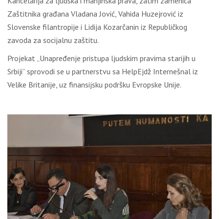
Kancelarija za ljudska i manjihska prava, zatim zamenica
Zaštitnika građana Vladana Jović, Vahida Huzejrović iz
Slovenske filantropije i Lidija Kozarčanin iz Republičkog
zavoda za socijalnu zaštitu.
Projekat „Unapređenje pristupa ljudskim pravima starijih u
Srbiji” sprovodi se u partnerstvu sa HelpEjdž Internešnal iz
Velike Britanije, uz finansijsku podršku Evropske Unije.