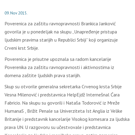
09. Nov 2015.
Poverenica za zaštitu ravnopravnosti Brankica Janković
govorila je u ponedeljak na skupu „Unapređenje pristupa
ljudskim pravima starijih u Republici Srbiji” koji organizuje
Crveni krst Srbije.
Poverenica je prisutne upoznala sa radom kancelarije
Poverenika za zaštitu ravnopravnosti i aktivnostima iz
domena zaštite ljudskih prava starijih.
Skup su otvorile generalna sekretarka Crvenog krsta Srbije
Vesna Milenović i predstavnica HelpEjdž Internešnal Ćara
Fabricio. Na skupu su govorili i Nataša Todorović iz Mreže
HumanaS , Brižit Penale sa Univerziteta Ist Anglia iz Velike
Britanije i predstavnik kancelarije Visokog komesara za ljudska
prava UN. U razgovoru su učestvovale i predstavnica