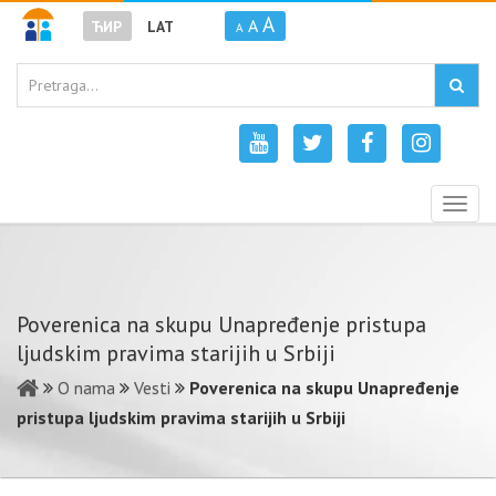
A
A
ЋИР
LAT
A
Togg
navig
Poverenica na skupu Unapređenje pristupa
ljudskim pravima starijih u Srbiji
O nama
Vesti
Poverenica na skupu Unapređenje
pristupa ljudskim pravima starijih u Srbiji