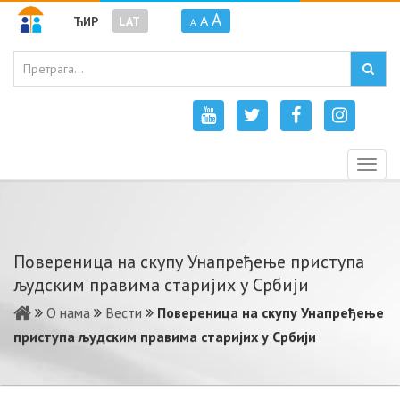
A
A
ЋИР
LAT
A
Togg
navig
Повереница на скупу Унапређење приступа
људским правима старијих у Србији
О нама
Вести
Повереница на скупу Унапређење
приступа људским правима старијих у Србији