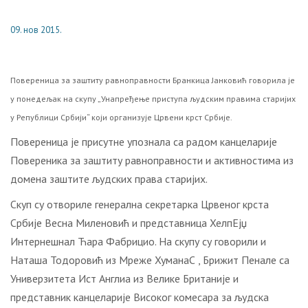
09. нов 2015.
Повереница за заштиту равноправности Бранкица Јанковић говорила је
у понедељак на скупу „Унапређење приступа људским правима старијих
у Републици Србији“ који организује Црвени крст Србије.
Повереница је присутне упознала са радом канцеларије
Повереника за заштиту равноправности и активностима из
домена заштите људских права старијих.
Скуп су отвориле генерална секретарка Црвеног крста
Србије Весна Миленовић и представница ХелпЕјџ
Интернешнал Ћара Фабрицио. На скупу су говорили и
Наташа Тодоровић из Мреже ХуманаС , Брижит Пенале са
Универзитета Ист Англиа из Велике Британије и
представник канцеларије Високог комесара за људска