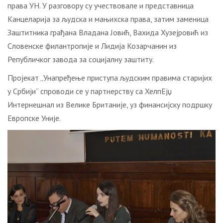
права УН. У разговору су учествовале и представница
Канцеларија за људска и мањихска права, затим заменица
Заштитника грађана Владана Јовић, Вахида Хузејровић из
Словенске филантропије и Лидија Козарчанин из
Републичког завода за социјалну заштиту.
Пројекат „Унапређење приступа људским правима старијих
у Србији“ спроводи се у партнерству са ХелпЕјџ
Интернешнал из Велике Британије, уз финансијску подршку
Европске Уније.