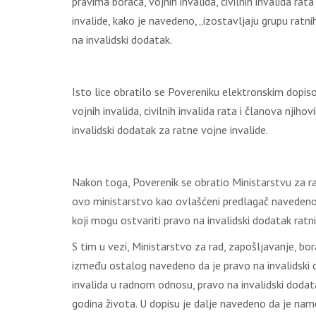
pravima boraca, vojnih invalida, civilnih invalida rat
invalide, kako je navedeno, „izostavljaju grupu ratni
na invalidski dodatak.
Isto lice obratilo se Povereniku elektronskim dopi
vojnih invalida, civilnih invalida rata i članova njihov
invalidski dodatak za ratne vojne invalide.
Nakon toga, Poverenik se obratio Ministarstvu za r
ovo ministarstvo kao ovlašćeni predlagač navedenog 
koji mogu ostvariti pravo na invalidski dodatak ratni
S tim u vezi, Ministarstvo za rad, zapošljavanje, b
između ostalog navedeno da je pravo na invalidski 
invalida u radnom odnosu, pravo na invalidski dodat
godina života. U dopisu je dalje navedeno da je nam