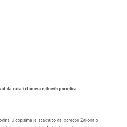
valida rata i članova njihovih porodica
5 godina. U dopisima je istaknuto da odredbe Zakona o