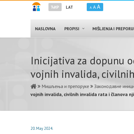
A
A
ЋИР
LAT
A
NASLOVNA
PROPISI
MIŠLJENJA I PREPOR
Inicijativa za dopunu 
vojnih invalida, civilni
Мишљења и препоруке
Законодавне иниц
vojnih invalida, civilnih invalida rata i članova n
20. May 2024.