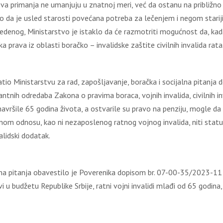
ihova primanja ne umanjuju u znatnoj meri, već da ostanu na približn
 da je usled starosti povećana potreba za lečenjem i negom starijih
denog, Ministarstvo je istaklo da će razmotriti mogućnost da, kad
ika prava iz oblasti boračko – invalidske zaštite civilnih invalida rata
tio Ministarstvu za rad, zapošljavanje, boračka i socijalna pitanj
tnih odredaba Zakona o pravima boraca, vojnih invalida, civilnih inva
navršile 65 godina života, a ostvarile su pravo na penziju, mogle da
nom odnosu, kao ni nezaposlenog ratnog vojnog invalida, niti statu
alidski dodatak.
jalna pitanja obavestilo je Poverenika dopisom br. 07-00-35/2023-1
 u budžetu Republike Srbije, ratni vojni invalidi mlađi od 65 godina, 