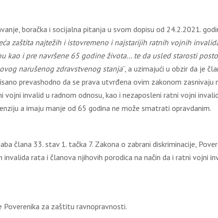
vanje, boračka i socijalna pitanja u svom dopisu od 24.2.2021. godi
 zaštita najtežih i istovremeno i najstarijih ratnih vojnih inval
ou kao i pre navršene 65 godine života… te da usled starosti post
ihovog narušenog zdravstvenog stanja
“, a uzimajući u obzir da je č
propisano prevashodno da se prava utvrđena ovim zakonom zasnivaju 
ni vojni invalid u radnom odnosu, kao i nezaposleni ratni vojni inva
 penziju a imaju manje od 65 godina ne može smatrati opravdanim.
a člana 33. stav 1. tačka 7. Zakona o zabrani diskriminacije, Poveren
invalida rata i članova njihovih porodica na način da i ratni vojni inva
Poverenika za zaštitu ravnopravnosti.