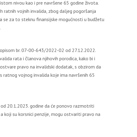
o istom nivou kao i pre navršene 65 godine života.
 ratnih vojnih invalida, zbog daljeg pogoršanja
a se za to steknu finansijske mogućnosti u budžetu
.
a dopisom br. 07-00-643/2022-02 od 27.12.2022.
lida rata i članova njihovih porodica, kako bi i
 ostvare pravo na invalidski dodatak, s obzirom da
s ratnog vojnog invalida koje ima navršenih 65
1 od 20.1.2023. godine da će ponovo razmotriti
a koji su korsnici penzije, mogu ostvariti pravo na