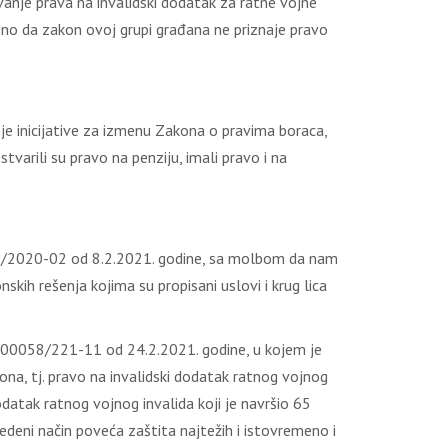
ivanje prava na invalidski dodatak za ratne vojne
nosno da zakon ovoj grupi građana ne priznaje pravo
e inicijative za izmenu Zakona o pravima boraca,
ostvarili su pravo na penziju, imali pravo i na
-176/2020-02 od 8.2.2021. godine, sa molbom da nam
kih rešenja kojima su propisani uslovi i krug lica
00-00058/221-11 od 24.2.2021. godine, u kojem je
na, tj. pravo na invalidski dodatak ratnog vojnog
datak ratnog vojnog invalida koji je navršio 65
deni način poveća zaštita najtežih i istovremeno i