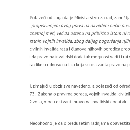
Polazeći od toga da je Ministarstvo za rad, zapošlja
„
propisivanjem ovog prava na navedeni način poveća
znatnoj meri, već da ostanu na približno istom niv
ratnih vojnih invalida, zbog daljeg pogoršanja nj
civilnih invalida rata i članova njihovih porodica 
i da pravo na invalidski dodatak mogu ostvariti i rat
razlike u odnosu na lica koja su ostvarila pravo na
Uzimajući u obzir sve navedeno, a polazeći od odredab
73. Zakona o pravima boraca, vojnih invalida, civilnih 
života, mogu ostvariti pravo na invalidski dodatak.
Neophodno je da o preduzetim radnjama obavestite 