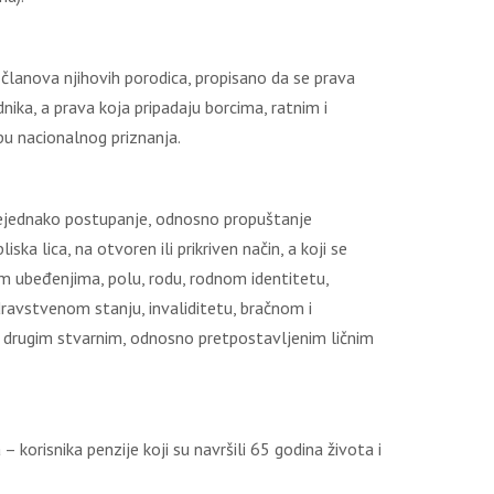
 članova njihovih porodica, propisano da se prava
ka, a prava koja pripadaju borcima, ratnim i
ipu nacionalnog priznanja.
 nejednako postupanje, odnosno propuštanje
iska lica, na otvoren ili prikriven način, a koji se
čkim ubeđenjima, polu, rodu, rodnom identitetu,
ravstvenom stanju, invaliditetu, bračnom i
 i drugim stvarnim, odnosno pretpostavljenim ličnim
korisnika penzije koji su navršili 65 godina života i