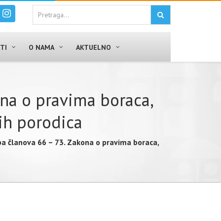
TI
O NAMA
AKTUELNO
ona o pravima boraca,
vih porodica
ba članova 66 – 73. Zakona o pravima boraca,