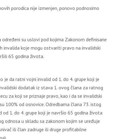
njihovih porodica nije izmenjen, ponovo podnosimo
ica određeni su uslovi pod kojima Zakonom definisane
ih invalida koje mogu ostvariti pravo na invalidski
ršili 65 godina života.
e da ratni vojni invalid od 1. do 4. grupe koji je
invalidski dodatak iz stava 1. ovog člana za ratnog
u za koji se priznaje pravo, kao i da se invalidski
nosu 100% od osnovice. Odredbama člana 73. istog
 od 1. do 4. grupe koji je navršio 65 godina života
nog odnosa u skladu sa zakonom kojim se uređuje
vač ili član zadruge ili druge profitabilne
ma).