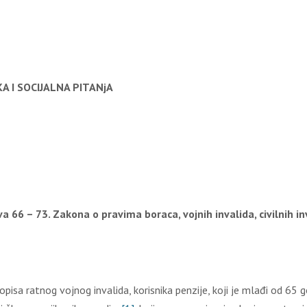
A I SOCIJALNA PITANjA
a 66 – 73.
Zakona o pravima boraca, vojnih invalida, civilnih in
opisa ratnog vojnog invalida, korisnika penzije, koji je mlađi od 6