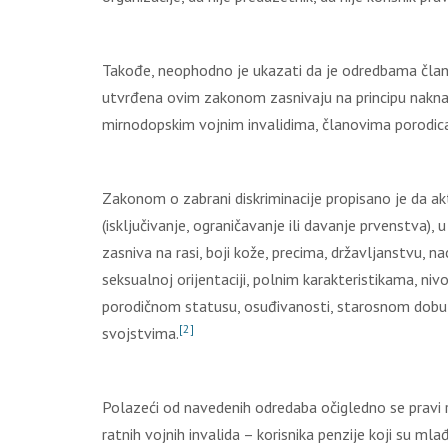
Takođe, neophodno je ukazati da je odredbama člana 2
utvrđena ovim zakonom zasnivaju na principu naknade
mirnodopskim vojnim invalidima, članovima porodica pa
Zakonom o zabrani diskriminacije propisano je da ak
(isključivanje, ograničavanje ili davanje prvenstva), u 
zasniva na rasi, boji kože, precima, državljanstvu, na
seksualnoj orijentaciji, polnim karakteristikama, n
porodičnom statusu, osuđivanosti, starosnom dobu, i
[2]
svojstvima.
Polazeći od navedenih odredaba očigledno se pravi ra
ratnih vojnih invalida – korisnika penzije koji su mla