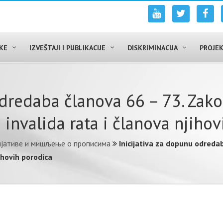
UKE
IZVEŠTAJI I PUBLIKACIJE
DISKRIMINACIJA
PROJEK
odredaba članova 66 – 73. Zak
h invalida rata i članova njiho
ијативе и мишљење о прописима
Inicijativa za dopunu odreda
jihovih porodica