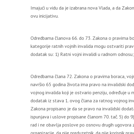
Imajući u vidu da je izabrana nova Vlada, a da Zakon
ovu inicijativu.
Odredbama članova 66. do 73. Zakona o pravima borac
kategorije ratnih vojnih invalida mogu ostvariti prav
dodatak su: 1) Ratni vojni invalidi u radnom odnosu; 2)
Odredbama člana 72. Zakona o pravima boraca, vojnih in
navršio 65 godina života ima pravo na invalidski dod
vojnog invalida koji je ostvario penziju, određuje u
dodatak iz stava 1. ovog člana za ratnog vojnog in
Zakona propisano je da se pravo na invalidski dodata
ispunjava i uslove propisane članom 70. tač. 5) d
rad i ne obavlja poslove po osnovu drugih ugovora za 
organizacije, da nije preduzetnik, da nije korisnik 