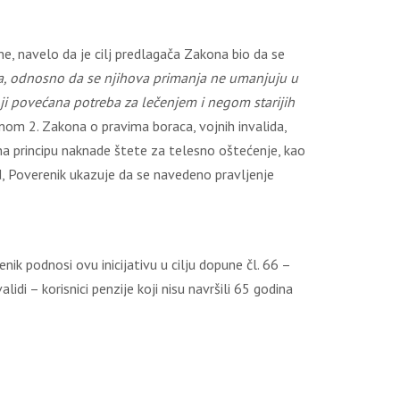
ne, navelo da je cilj predlagača Zakona bio da se
ida, odnosno da se njihova primanja ne umanjuju u
oji povećana potreba za lečenjem i negom starijih
lanom 2. Zakona o pravima boraca, vojnih invalida,
na principu naknade štete za telesno oštećenje, kao
lid, Poverenik ukazuje da se navedeno pravljenje
ik podnosi ovu inicijativu u cilju dopune čl. 66 –
lidi – korisnici penzije koji nisu navršili 65 godina