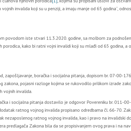
a i članova njihovih porodica
[1]
, kojima su propisani uslovi za ostvar
h vojnih invalida koji su u penziji, a imaju manje od 65 godina“, od
som povodom iste stvari 11.3.2020. godine, sa molbom za podnošenj
ih porodica, kako bi ratni vojni invalidi koji su mlađi od 65 godina, a 
ad, zapošljavanje, boračka i socijalna pitanja, dopisom br. 07-00
zakona, pojasni razloge kojima se rukovodilo prilikom izrade zakons
h vojnih invalida.
oračka i socijalna pitanja dostavilo je odgovor Povereniku br. 011-
dodatak ratnog vojnog invalida propisano odredbama čl. 66-70. Zako
ak nezaposlenog ratnog vojnog invalida, kao i pravo na invalidski do
era predlagača Zakona bila da se propisivanjem ovog prava i na nave