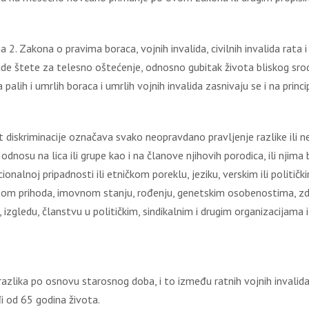
. Zakona o pravima boraca, vojnih invalida, civilnih invalida rata i
 štete za telesno oštećenje, odnosno gubitak života bliskog srodni
lih i umrlih boraca i umrlih vojnih invalida zasnivaju se i na princ
t diskriminacije označava svako neopravdano pravljenje razlike ili
odnosu na lica ili grupe kao i na članove njihovih porodica, ili njima bl
cionalnoj pripadnosti ili etničkom poreklu, jeziku, verskim ili politi
ivoom prihoda, imovnom stanju, rođenju, genetskim osobenostima, zd
zgledu, članstvu u političkim, sindikalnim i drugim organizacijama
zlika po osnovu starosnog doba, i to između ratnih vojnih invalida – 
đi od 65 godina života.