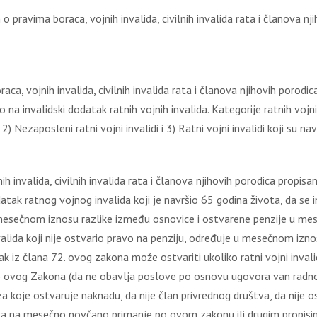
 o pravima boraca, vojnih invalida, civilnih invalida rata i članova 
a, vojnih invalida, civilnih invalida rata i članova njihovih porod
o na invalidski dodatak ratnih vojnih invalida. Kategorije ratnih vojn
 Nezaposleni ratni vojni invalidi i 3) Ratni vojni invalidi koji su nav
valida, civilnih invalida rata i članova njihovih porodica propisano j
atak ratnog vojnog invalida koji je navršio 65 godina života, da se 
 mesečnom iznosu razlike između osnovice i ostvarene penzije u mesec
valida koji nije ostvario pravo na penziju, određuje u mesečnom iz
k iz člana 72. ovog zakona može ostvariti ukoliko ratni vojni invalid
o 9) ovog Zakona (da ne obavlja poslove po osnovu ugovora van rad
koje ostvaruje naknadu, da nije član privrednog društva, da nije osni
prava na mesečno novčano primanje po ovom zakonu ili drugim propisi