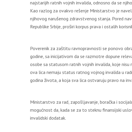
najstarijih ratnih vojnih invalida, odnosno da se nj
Kao razlog za ovakvo rešenje Ministarstvo je navelo
njihovog narušenog zdravstvenog stanja. Pored nave
Republike Srbije, proširi korpus prava i ostalih korisn
Poverenik za zaštitu ravnopravnosti se ponovo obra
godine, sa inicijativom da se razmotre dopune relevan
osobe sa statusom ratnih vojnih invalida, koje nisu 
ova lica nemaju status ratnog vojnog invalida u rad
godina života, a koja sva lica ostvaruju pravo na inv
Ministarstvo za rad, zapošljavanje, boračka i soci
mogućnost da, kada se za to steknu finansijski uslovi
invalidski dodatak.