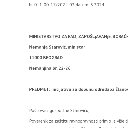
br. 011-00-17/2024-02 datum: 5.2024.
MINISTARSTVO ZA RAD, ZAPOŠLjAVANjE, BORAČK
Nemanja Starović, ministar
11000 BEOGRAD
Nemanjina br. 22-26
PREDMET: Inicijativa za dopunu
odredaba članov
Poštovani gospodine Staroviću,
Poverenik za zaštitu ravnopravnosti primio je više d