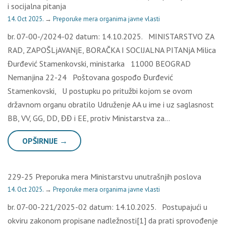
i socijalna pitanja
14. Oct 2025.
→
Preporuke mera organima javne vlasti
br. 07-00-/2024-02 datum: 14.10.2025. MINISTARSTVO ZA
RAD, ZAPOŠLjAVANjE, BORAČKA I SOCIJALNA PITANjA Milica
Đurđević Stamenkovski, ministarka 11000 BEOGRAD
Nemanjina 22-24 Poštovana gospođo Đurđević
Stamenkovski, U postupku po pritužbi kojom se ovom
državnom organu obratilo Udruženje AA u ime i uz saglasnost
BB, VV, GG, DD, ĐĐ i EE, protiv Ministarstva za…
OPŠIRNIJE →
229-25 Preporuka mera Ministarstvu unutrašnjih poslova
14. Oct 2025.
→
Preporuke mera organima javne vlasti
br. 07-00-221/2025-02 datum: 14.10.2025. Postupajući u
okviru zakonom propisane nadležnosti[1] da prati sprovođenje