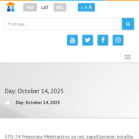
A
A
ЋИР
LAT
ENG
A
Togg
navig
Day: October 14, 2025
Day: October 14, 2025
570-24 Preporuka Ministarstvu za rad, zapošljavanje, boračka