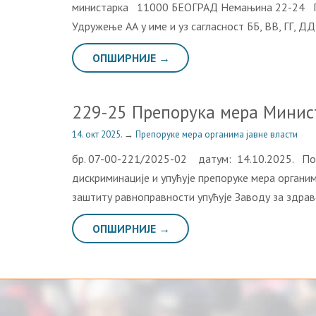
министарка 11000 БЕОГРАД Немањина 22-24 Пош
Удружење АА у име и уз сагласност ББ, ВВ, ГГ, Д
ОПШИРНИЈЕ →
229-25 Препорука мера Минис
14. окт 2025.
→
Препоруке мера органима јавне власти
бр. 07-00-221/2025-02 датум: 14.10.2025. Пост
дискриминације и упућује препоруке мера органи
заштиту равноправности упућује Заводу за з
ОПШИРНИЈЕ →