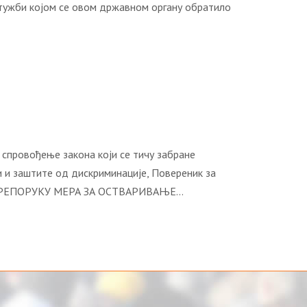
ужби којом се овом државном органу обратило
спровођење закона који се тичу забране
и и заштите од дискриминације, Повереник за
ова ПРЕПОРУКУ МЕРА ЗА ОСТВАРИВАЊЕ…