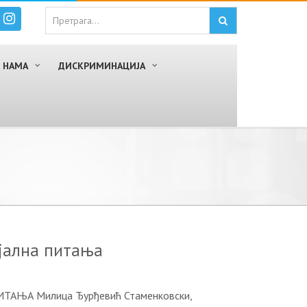
 НАМА
ДИСКРИМИНАЦИЈА
ијална питања
ТАЊА Милица Ђурђевић Стаменковски,