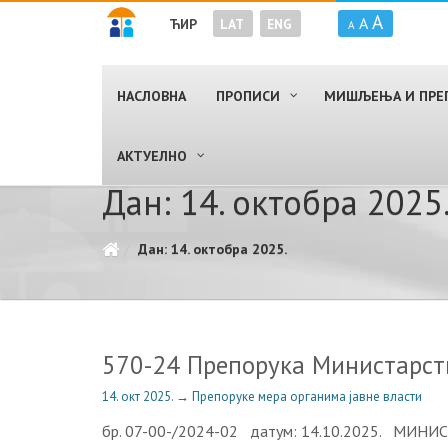
A
A
ЋИР
LAT
ENG
A
НАСЛОВНА
ПРОПИСИ
МИШЉЕЊА И ПРЕ
AКТУЕЛНО
Дан: 14. октобра 2025
Дан: 14. октобра 2025.
570-24 Препорука Министарств
14. окт 2025.
→
Препоруке мера органима јавне власти
бр. 07-00-/2024-02 датум: 14.10.2025. МИН