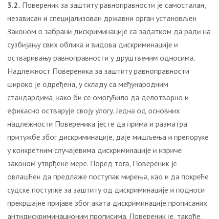
3.2.
Повереник за заштиту равноправности је самосталан,
независан и специјализован државни орган установљен
Законом о забрани дискриминације са задатком да ради на
сузбијању свих облика и видова дискриминације и
остваривању равноправности у друштвеним односима.
Надлежност Повереника за заштиту равноправности
широко је одређена, у складу са међународним
стандардима, како би се омогућило да делотворно и
ефикасно остварује своју улогу. Једна од основних
надлежности Повереника јесте да прима и разматра
притужбе због дискриминације, даје мишљења и препоруке
у конкретним случајевима дискриминације и изриче
законом утврђене мере. Поред тога, Повереник је
овлашћен да предлаже поступак мирења, као и да покреће
судске поступке за заштиту од дискриминације и подноси
прекршајне пријаве због аката дискриминације прописаних
антидискриминационим прописима. Повереник је, такође,