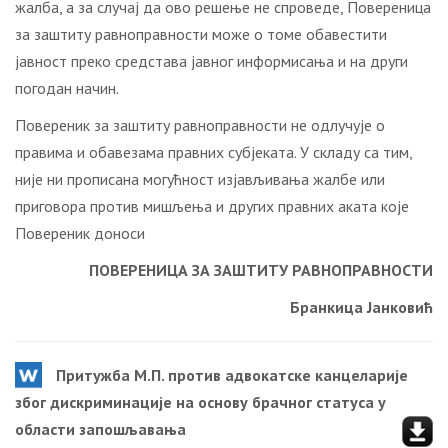
жалба, а за случај да ово решење не спроведе, Повереница
за заштиту равноправности може о томе обавестити
јавност преко средстава јавног информисања и на други
погодан начин.
Повереник за заштиту равноправности не одлучује о
правима и обавезама правних субјеката. У складу са тим,
није ни прописана могућност изјављивања жалбе или
приговора против мишљења и других правних аката које
Повереник доноси
ПОВЕРЕНИЦА ЗА ЗАШТИТУ РАВНОПРАВНОСТИ
Бранкица Јанковић
Притужба М.П. против адвокатске канцеларије
због дискриминације на основу брачног статуса у
области запошљавања