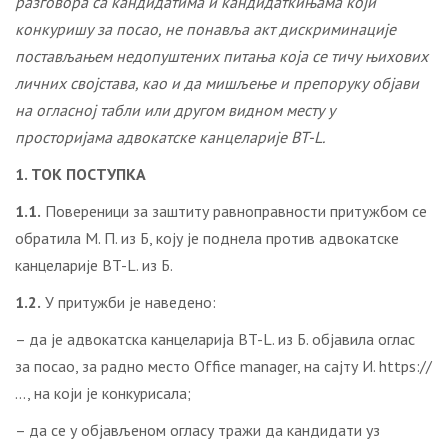
разговора са кандидатима и кандидаткињама који
конкуришу за посао, не понавља акт дискриминације
постављањем недопуштених питања која се тичу њихових
личних својстава, као и да мишљење и препоруку објави
на огласној табли или другом видном месту у
просторијама адвокатске канцеларије BT-L.
1. ТОК ПОСТУПКА
1.1.
Повереници за заштиту равноправности притужбом се
обратила М. П. из Б, коју је поднела против адвокатске
канцеларије BT-L. из Б.
1.2.
У притужби је наведено:
– да је адвокатска канцеларија BT-L. из Б. објавила оглас
за посао, за радно место Office manager, на сајту И. https://
…, на који је конкурисала;
– да се у објављеном огласу тражи да кандидати уз