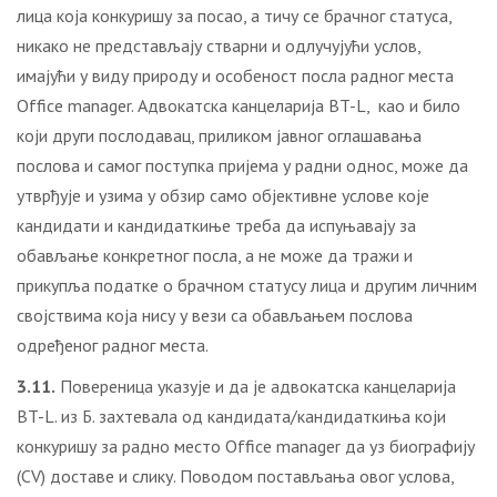
лица која конкуришу за посао, а тичу се брачног статуса,
никако не представљају стварни и одлучујући услов,
имајући у виду природу и особеност посла радног места
Office manager. Адвокатска канцеларија BT-L, као и било
који други послодавац, приликом јавног оглашавања
послова и самог поступка пријема у радни однос, може да
утврђује и узима у обзир само објективне услове које
кандидати и кандидаткиње треба да испуњавају за
обављање конкретног посла, а не може да тражи и
прикупља податке о брачном статусу лица и другим личним
својствима која нису у вези са обављањем послова
одређеног радног места.
3.11.
Повереница указује и да је адвокатска канцеларија
BT-L. из Б. захтевала од кандидата/кандидаткиња који
конкуришу за радно место Office manager да уз биографију
(CV) доставе и слику. Поводом постављања овог услова,