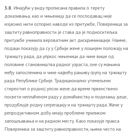
3.8.
Имајући у виду прописана правила о терету
доказивања, као и чињеницу да се послодавац није
изјаснио нити оспорио наводе из притужбе, Повереница за
заштиту равноправности је става да је подноситељка
притужбе учинила вероватним акт дискриминације. Наиме,
подаци показују да су у Србији жене у лошијем положају на
тржишту рада, да упркос чињеници да чине више од
половине становништва радног узраста, оне су мањина
међу запосленима и чине највећу рањиву групу на тржишту
рада Републике Србије. Традиционално утемељени
стереотип о родној улози жене да време првенствено
посвети неплаћеном раду у домаћинству и подизању деце,
продубљује родну сегрегацију и на тржишту рада. Жене у
репродуктивном добу имају проблеме приликом
запошљавања и на радном месту. Како показује пракса
Повереника за заштиту равноправности, њима често на