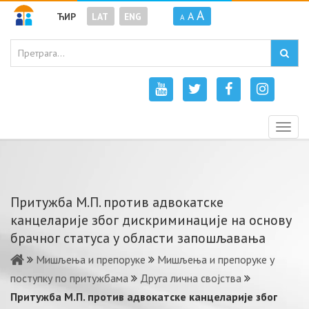
A
A
ЋИР
LAT
ENG
A
Togg
navig
Притужба М.П. против адвокатске
канцеларије због дискриминације на основу
брачног статуса у области запошљавања
Мишљења и препоруке
Мишљења и препоруке у
поступку по притужбама
Друга лична својства
Притужба М.П. против адвокатске канцеларије због