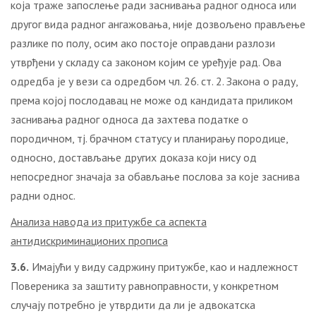
која траже запослење ради заснивања радног односа или
другог вида радног ангажовања, није дозвољено прављење
разлике по полу, осим ако постоје оправдани разлози
утврђени у складу са законом којим се уређује рад. Ова
одредба је у вези са одредбом чл. 26. ст. 2. Закона о раду,
према којој послодавац не може од кандидата приликом
заснивања радног односа да захтева податке о
породичном, тј. брачном статусу и планирању породице,
односно, достављање других доказа који нису од
непосредног значаја за обављање послова за које заснива
радни однос.
Анализа навода из притужбе са аспекта
антидискриминационих прописа
3.6.
Имајући у виду садржину притужбе, као и надлежност
Повереника за заштиту равноправности, у конкретном
случају потребно је утврдити да ли је адвокатска