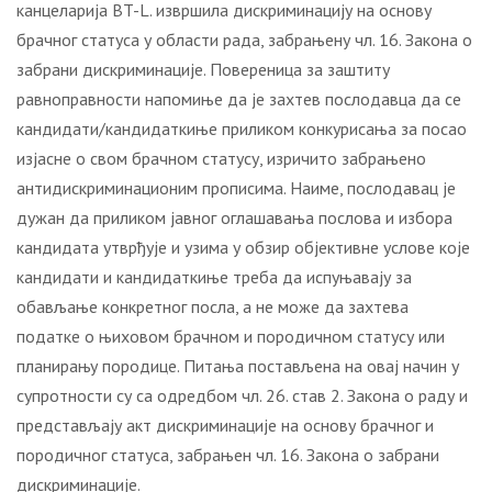
канцеларија BT-L. извршила дискриминацију на основу
брачног статуса у области рада, забрањену чл. 16. Закона о
забрани дискриминације. Повереница за заштиту
равноправности напомиње да је захтев послодавца да се
кандидати/кандидаткиње приликом конкурисања за посао
изјасне о свом брачном статусу, изричито забрањено
антидискриминационим прописима. Наиме, послодавац је
дужан да приликом јавног оглашавања послова и избора
кандидата утврђује и узима у обзир објективне услове које
кандидати и кандидаткиње треба да испуњавају за
обављање конкретног посла, а не може да захтева
податке о њиховом брачном и породичном статусу или
планирању породице. Питања постављена на овај начин у
супротности су са одредбом чл. 26. став 2. Закона о раду и
представљају акт дискриминације на основу брачног и
породичног статуса, забрањен чл. 16. Закона о забрани
дискриминације.