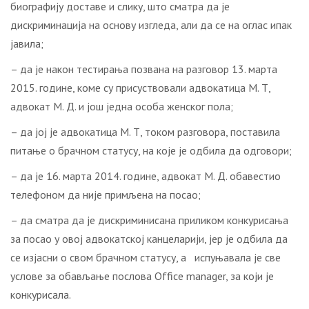
биографију доставе и слику, што сматра да је
дискриминација на основу изгледа, али да се на оглас ипак
јавила;
– да је након тестирања позвана на разговор 13. марта
2015. године, коме су присуствовали адвокатица М. Т,
адвокат М. Д. и још једна особа женског пола;
– да јој је адвокатица М. Т, током разговора, поставила
питање о брачном статусу, на које је одбила да одговори;
– да је 16. марта 2014. године, адвокат М. Д. обавестио
телефоном да није примљена на посао;
– да сматра да је дискриминисана приликом конкурисања
за посао у овој адвокатској канцеларији, јер је одбила да
се изјасни о свом брачном статусу, а испуњавала је све
услове за обављање послова Office manager, за који је
конкурисала.