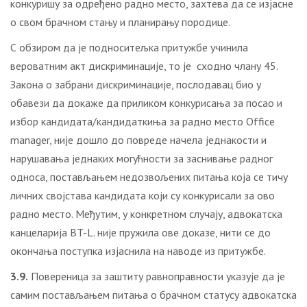
конкуришу за одређено радно место, захтева да се изјасне
о свом брачном стању и планирању породице.
С обзиром да је подноситељка притужбе учинила
вероватним акт дискриминације, то је сходно члану 45.
Закона о забрани дискриминације, послодавац био у
обавези да докаже да приликом конкурисања за посао и
избор кандидата/кандидаткиња за радно место Office
manager, није дошло до повреде начела једнакости и
нарушавања једнаких могућности за заснивање радног
односа, постављањем недозвољених питања која се тичу
личних својстава кандидата који су конкурисали за ово
радно место. Међутим, у конкретном случају, адвокатска
канцеларија BT-L. није пружила ове доказе, нити се до
окончања поступка изјаснила на наводе из притужбе.
3.9.
Повереница за заштиту равноправности указује да је
самим постављањем питања о брачном статусу адвокатска