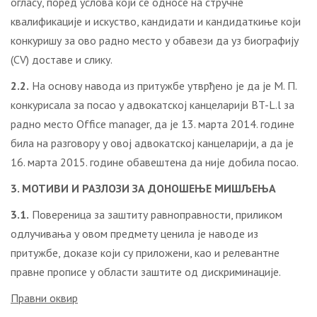
огласу, поред услова који се односе на стручне
квалификације и искуство, кандидати и кандидаткиње који
конкуришу за ово радно место у обавези да уз биографију
(CV) доставе и слику.
2.2.
На основу навода из притужбе утврђено је да је М. П.
конкурисала за посао у адвокатској канцеларији BT-L.l за
радно место Office manager, да је 13. марта 2014. године
била на разговору у овој адвокатској канцеларији, а да је
16. марта 2015. године обавештена да није добила посао.
3. МОТИВИ И РАЗЛОЗИ ЗА ДОНОШЕЊЕ МИШЉЕЊА
3.1.
Повереница за заштиту равноправности, приликом
одлучивања у овом предмету ценила је наводе из
притужбе, доказе који су приложени, као и релевантне
правне прописе у области заштите од дискриминације.
Правни оквир