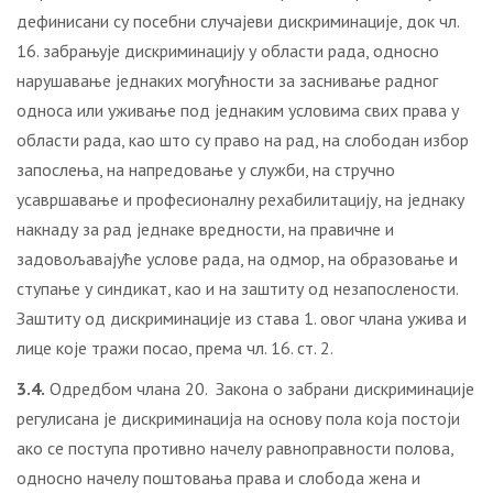
дефинисани су посебни случајеви дискриминације, док чл.
16. забрањује дискриминацију у области рада, односно
нарушавање једнаких могућности за заснивање радног
односа или уживање под једнаким условима свих права у
области рада, као што су право на рад, на слободан избор
запослења, на напредовање у служби, на стручно
усавршавање и професионалну рехабилитацију, на једнаку
накнаду за рад једнаке вредности, на правичне и
задовољавајуће услове рада, на одмор, на образовање и
ступање у синдикат, као и на заштиту од незапослености.
Заштиту од дискриминације из става 1. овог члана ужива и
лице које тражи посао, према чл. 16. ст. 2.
3.4.
Одредбом члана 20. Закона о забрани дискриминације
регулисана је дискриминација на основу пола која постоји
ако се поступа противно начелу равноправности полова,
односно начелу поштовања права и слобода жена и