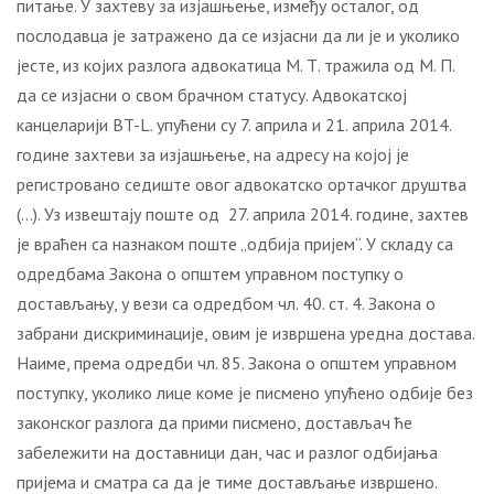
питање. У захтеву за изјашњење, између осталог, од
послодавца је затражено да се изјасни да ли је и уколико
јесте, из којих разлога адвокатица М. Т. тражила од М. П.
да се изјасни о свом брачном статусу. Адвокатској
канцеларији BT-L. упућени су 7. априла и 21. априла 2014.
године захтеви за изјашњење, на адресу на којој је
регистровано седиште овог адвокатско ортачког друштва
(…). Уз извештају поште од 27. априла 2014. године, захтев
је враћен са назнаком поште „одбија пријем“. У складу са
одредбама Закона о општем управном поступку о
достављању, у вези са одредбом чл. 40. ст. 4. Закона о
забрани дискриминације, овим је извршена уредна достава.
Наиме, према одредби чл. 85. Закона о општем управном
поступку, уколико лице коме је писмено упућено одбије без
законског разлога да прими писмено, достављач ће
забележити на доставници дан, час и разлог одбијања
пријема и сматра са да је тиме достављање извршено.