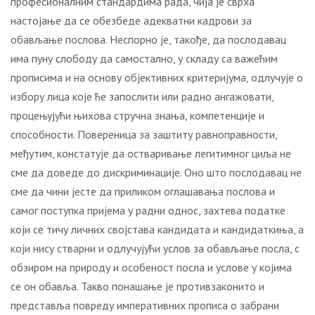
професионалним стандардима рада, чија је сврха
настојање да се обезбеде адекватни кадрови за
обављање послова. Неспорно је, такође, да послодавац
има пуну слободу да самостално, у складу са важећим
прописима и на основу објективних критеријума, одлучује о
избору лица које ће запослити или радно ангажовати,
процењујући њихова стручна знања, компетенције и
способности. Повереница за заштиту равноправности,
међутим, констатује да остваривање легитимног циља не
сме да доведе до дискриминације. Оно што послодавац не
сме да чини јесте да приликом оглашавања послова и
самог поступка пријема у радни однос, захтева податке
који се тичу личних својстава кандидата и кандидаткиња, а
који нису стварни и одлучујући услов за обављање посла, с
обзиром на природу и особеност посла и услове у којима
се он обавља. Такво понашање је противзаконито и
представља повреду императивних прописа о забрани