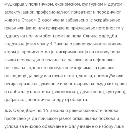
мушкарца у политичком, економском, културном и другом
аспекту јавног, професионалног, приватног и породичног
живота. Ставом 2. овог члана забрањено је ускраћивање
права или јавно или прикривено признавање погодности у
односу на пол или због промене пола. Слична одредба
садржана је и у члану 4. Закона о равноправности полова
којом је прописано да је дискриминација на основу пола
свако неоправдано прављење разлике или неједнако
поступање, односно пропуштање које има за циљ или
последицу да лицу или групи отежа, угрози, онемогући или
негира признање, уживање или остваривање људских права
и слобода у политичкој, економској, друштвеној, културној,
грађанској, породичној и другој области.
3.5.
Одредбом чл. 15. Закона о равноправности полова
прописано је да приликом јавног оглашавања послова и
услова за њихово обављање и одлучивање о избору лица