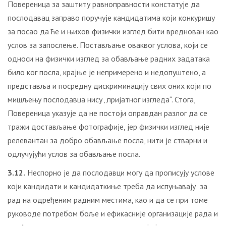
Повереница за заштиту равноправности констатује да
послодавац заправо поручује кандидатима који конкуришу
за посао да ће и њихов физички изглед бити вреднован као
услов за запослење. Постављање оваквог услова, који се
односи на физички изглед за обављање радних задатака
било ког посла, крајње је непримерено и недопуштено, а
представља и посредну дискриминацију свих оних који по
мишљењу послодавца нису „пријатног изгледа“. Стога,
Повереница указује да не постоји оправдан разлог да се
тражи достављање фотографије, јер физички изглед није
релевантан за добро обављање посла, нити је стварни и
одлучујући услов за обављање посла.
3.12.
Неспорно је да послодавци могу да прописују услове
који кандидати и кандидаткиње треба да испуњавају за
рад на одређеним радним местима, као и да се при томе
руководе потребом боље и ефикасније организације рада и