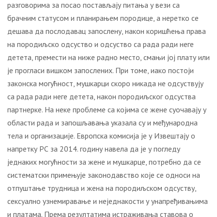
разговорима за посао постављају питања у вези са
брачним статусом и планирањем породице, а неретко се
дешава да послодавац запослену, након коришћења права
на породиљско одсуство и одсуство са рада ради неге
детета, премести на ниже радно место, смањи јој плату или
је прогласи вишком запослених. При томе, иако постоји
законска могућност, мушкарци скоро никада не одсуствују
са рада ради неге детета, након породиљског одсуства
партнерке. На неке проблеме са којима се жене суочавају у
области рада и запошљавања указала су и међународна
тела и организације. Европска комисија је у Извештају о
напретку РС за 2014. годину навела да је у погледу
једнаких могућности за жене и мушкарце, потребно да се
систематски примењује законодавство које се односи на
отпуштање трудница и жена на породиљском одсуству,
сексуално узнемиравање и неједнакости у унапређивањима
и платама. Према резултатима истраживања ставова о