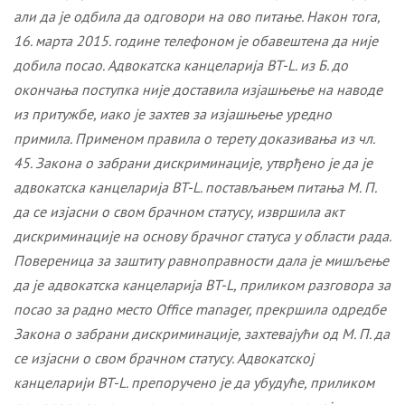
али да је одбила да одговори на ово питање. Након тога,
16. марта 2015. године телефоном је обавештена да није
добила посао. Адвокатска канцеларија BT-L. из Б. до
окончања поступка није доставила изјашњење на наводе
из притужбе, иако је захтев за изјашњење уредно
примила. Применом правила о терету доказивања из чл.
45. Закона о забрани дискриминације, утврђено је да је
адвокатска канцеларија BT-L. постављањем питања М. П.
да се изјасни о свом брачном статусу, извршила акт
дискриминације на основу брачног статуса у области рада.
Повереница за заштиту равноправности дала је мишљење
да је адвокатска канцеларија BT-L, приликом разговора за
посао за радно место Office manager, прекршила одредбе
Закона о забрани дискриминације, захтевајући од М. П. да
се изјасни о свом брачном статусу. Адвокатској
канцеларији BT-L. препоручено је да убудуће, приликом