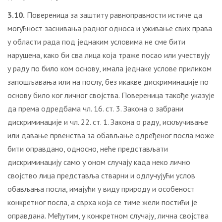
3.10.
Повереница за заштиту равноправности истиче да
могућност заснивања радног односа и уживање свих права
у области рада под једнаким условима не сме бити
нарушена, како би сва лица која траже посао или учествују
у раду по било ком основу, имала једнаке услове приликом
запошљавања или на послу, без икакве дискриминације по
основу било ког личног својства. Повереница такође указује
да према одредбама чл. 16. ст. 3. Закона о забрани
дискриминације и чл. 22. ст. 1. Закона о раду, искључивање
или давање првенства за обављање одређеног посла може
бити оправдано, односно, неће представљати
дискриминацију само у оном случају када неко лично
својство лица представља стварни и одлучујући услов
обављања посла, имаjући у виду природу и особеност
конкретног посла, а сврха која се тиме жели постићи је
оправдана. Међутим, у конкретном случају, лична својства