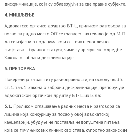
дискриминације, који су обавезујући за све правне субјекте.
4. МИШЉЕЊЕ
Адвокатско ортачко друштво BT-L, приликом разговора за
посао за радно место Office manager захтевало је од М. П.
да се изјасни о подацима који се тичу њеног личног
својстава – брачног статуса, чиме су прекршене одредбе
Закона о забрани дискриминације.
5. ПРЕПОРУКА
Повереница за заштиту равноправности, на основу чл. 33.
ст. 1. тач. 1. Закона о забрани дискриминације, препоручује
адвокатском ортачком друштву BT- L. из Б. да:
5.1.
Приликом оглашавања радних места и разговора са
лицима која конкуришу за посао у овој адвокатској
канцеларији, убудуће не поставља недопуштена питања
која се тичу њихових личних својстава, супротно законским