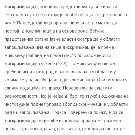
дискриминацији, половина представника јавне власти
сматра да су жене и старије особе неједнако третиране, а
чак 60% представница органа јавне власти сматра да
постоји дискриминација на основу пола. Већина
представника органа јавне власти сматра да у области
запошљавања има највише дискриминације, а према
мишљењу грађана, на првом месту по изложености
дискриминацији су жене (42%). По мишљењу више од
трећине испитаних, рад и запошљавање су области у
којима се у најчешће јавља дискриминација. Ови подаци су
слични подацима из праксе Повереника за заштиту
равноправности, јер је највећи број притужби од оснивања
институције поднет управо због дискриминације у области
рада и запошљавања. Пракса Повереника показује да се
дискриминација најчешће испољава приликом тражења
посла, када послодавац, пре свега од кандидаткиња које