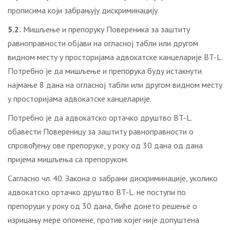
прописима који забрањују дискриминацију.
5.2.
Мишљење и препоруку Повереника за заштиту
равноправности објави на огласној табли или другом
видном месту у просторијама адвокатске канцеларије BT-L.
Потребно је да мишљење и препорука буду истакнути
најмање 8 дана на огласној табли или другом видном месту
у просторијама адвокатске канцеларије.
Потребно је да адвокатско ортачко друштво BT-L.
обавести Повереницу за заштиту равноправности о
спровођењу ове препоруке, у року од 30 дана од дана
пријема мишљења са препоруком.
Сагласно чл. 40. Закона о забрани дискриминације, уколико
адвокатско ортачко друштво BT-L. не поступи по
препоруци у року од 30 дана, биће донето решење о
изрицању мере опомене, против којег није допуштена