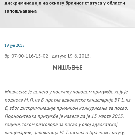
дискриминације на основу брачног статуса у области
запошљавања
19. јун 2015.
бр. 07-00-116/15-02 датум: 19. 6. 2015.
МИШЉЕЊЕ
Мишљење је донето у поступку поводом притужбе коју је
поднела М. П. из Б. против адвокатске канцеларије BT-L. из
Б, због дискриминације приликом конкурисања за посао.
Подноситељка притужбе је навела да је 13. марта 2015.
године, током разговора за посао у овој адвокатској
канцеларији, адвокатица М. Т. питала о брачном статусу,