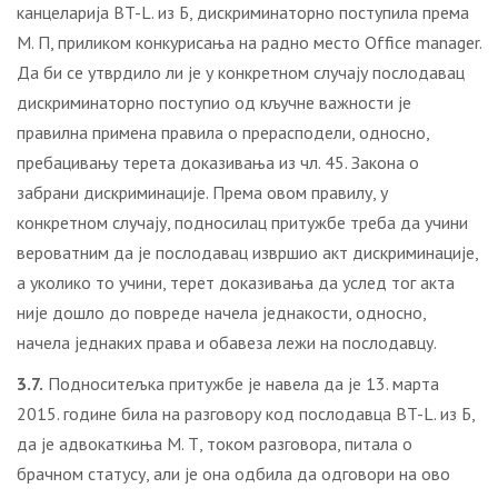
канцеларија BT-L. из Б, дискриминаторно поступила према
М. П, приликом конкурисања на радно место Office manager.
Да би се утврдило ли је у конкретном случају послодавац
дискриминаторно поступио од кључне важности је
правилна примена правила о прерасподели, односно,
пребацивању терета доказивања из чл. 45. Закона о
забрани дискриминације. Према овом правилу, у
конкретном случају, подносилац притужбе треба да учини
вероватним да је послодавац извршио акт дискриминације,
а уколико то учини, терет доказивања да услед тог акта
није дошло до повреде начела једнакости, односно,
начела једнаких права и обавеза лежи на послодавцу.
3.7.
Подноситељка притужбе је навела да је 13. марта
2015. године била на разговору код послодавца BT-L. из Б,
да је адвокаткиња М. Т, током разговора, питала о
брачном статусу, али је она одбила да одговори на ово