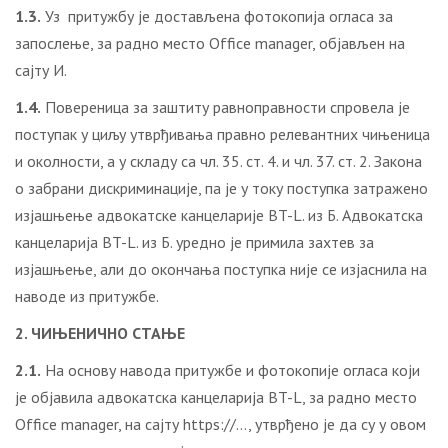
1.3.
Уз притужбу је достављена фотокопија огласа за
запослење, за радно место Office manager, објављен на
сајту И.
1.4.
Повереница за заштиту равноправности спровела је
поступак у циљу утврђивања правно релевантних чињеница
и околности, a у складу са чл. 35. ст. 4. и чл. 37. ст. 2. Закона
о забрани дискриминације, па је у току поступка затражено
изјашњење адвокатске канцеларије BT-L. из Б. Адвокатска
канцеларија BT-L. из Б. уредно је примила захтев за
изјашњење, али до окончања поступка није се изјаснила на
наводе из притужбе.
2. ЧИЊЕНИЧНО СТАЊЕ
2.1.
На основу навода притужбе и фотокопије огласа који
је објавила адвокатска канцеларија BT-L, за радно место
Office manager, на сајту https://…, утврђено је да су у овом