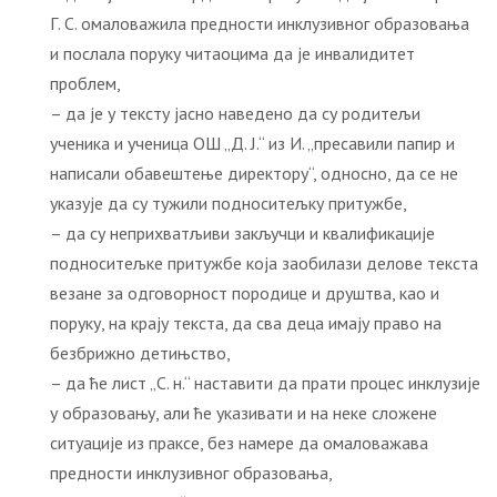
Г. С. омаловажила предности инклузивног образовања
и послала поруку читаоцима да је инвалидитет
проблем,
– да је у тексту јасно наведено да су родитељи
ученика и ученица ОШ „Д. Ј.“ из И. „пресавили папир и
написали обавештење директору“, односно, да се не
указује да су тужили подноситељку притужбе,
– да су неприхватљиви закључци и квалификације
подноситељке притужбе која заобилази делове текста
везане за одговорност породице и друштва, као и
поруку, на крају текста, да сва деца имају право на
безбрижно детињство,
– да ће лист „С. н.“ наставити да прати процес инклузије
у образовању, али ће указивати и на неке сложене
ситуације из праксе, без намере да омаловажава
предности инклузивног образовања,