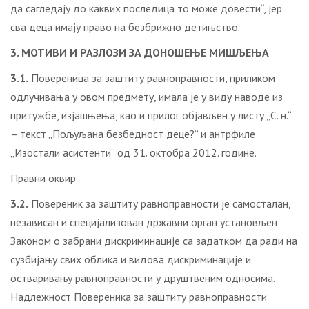
да сагледају до каквих последица то може довести“, јер
сва деца имају право на безбрижно детињство.
3. МОТИВИ И РАЗЛОЗИ ЗА ДОНОШЕЊЕ МИШЉЕЊА
3.1.
Повереница за заштиту равноправности, приликом
одлучивања у овом предмету, имала је у виду наводе из
притужбе, изјашњења, као и прилог објављен у листу „С. н.“
– текст „Пољуљана безбедност деце?“ и антрфиле
„Изостали асистенти“ од 31. октобра 2012. године.
Правни оквир
3.2.
Повереник за заштиту равноправности је самосталан,
независан и специјализован државни орган установљен
Законом о забрани дискриминације са задатком да ради на
сузбијању свих облика и видова дискриминације и
остваривању равноправности у друштвеним односима.
Надлежност Повереника за заштиту равноправности