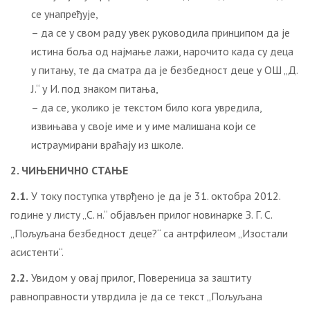
се унапређује,
– да се у свом раду увек руководила принципом да је
истина боља од најмање лажи, нарочито када су деца
у питању, те да сматра да је безбедност деце у ОШ „Д.
Ј.“ у И. под знаком питања,
– да се, уколико је текстом било кога увредила,
извињава у своје име и у име малишана који се
истраумирани враћају из школе.
2. ЧИЊЕНИЧНО СТАЊЕ
2.1.
У току поступка утврђено је да је 31. октобра 2012.
године у листу „С. н.“ објављен прилог новинарке З. Г. С.
„Пољуљана безбедност деце?“ са антрфилеом „Изостали
асистенти“.
2.2.
Увидом у овај прилог, Повереница за заштиту
равноправности утврдила је да се текст „Пољуљана