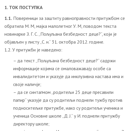
1. ТОК ПОСТУПКА
1.1.
Повереници за заштиту равноправности притужбом се
обратила М. М, мајка малолетног У. М, поводом текста
новинарке З. Г. С. „Пољуљана безбедност деце?“, који је
објављен у листу „С. н.“ 31. октобра 2012. године.
1.2. У притужби је наведено:
– да текст „Пољуљана безбедност деце?“ садржи
информације којима се омаловажавају особе са
инвалидитетом и указује да инклузивна настава има и
своје наличје;
– да се синтагмом „родитељи 25 деце пресавили
папир“ указује да су родитељи поднели тужбу против
подноситељке притужбе, иако су родитељи ученика и
ученица Основне школе „Д. Ј.“ у И. поднели притужбу
директору школе;