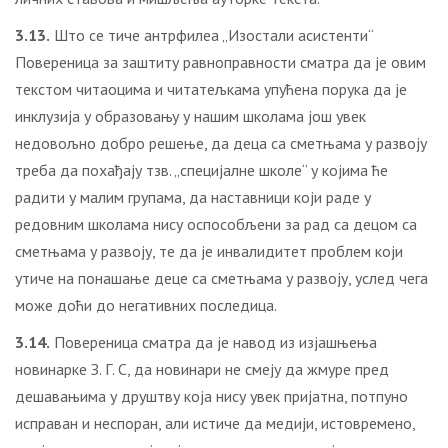
3.13.
Што се тиче антрфилеа „Изостали асистенти“
Повереница за заштиту равноправности сматра да је овим
текстом читаоцима и читатељкама упућена порука да је
инклузија у образовању у нашим школама још увек
недовољно добро решење, да деца са сметњама у развоју
треба да похађају тзв. „специјалне школе“ у којима ће
радити у малим групама, да наставници који раде у
редовним школама нису оспособљени за рад са децом са
сметњама у развоју, те да је инвалидитет проблем који
утиче на понашање деце са сметњама у развоју, услед чега
може доћи до негативних последица.
3.14.
Повереница сматра да је навод из изјашњења
новинарке З. Г. С, да новинари не смеју да жмуре пред
дешавањима у друштву која нису увек пријатна, потпуно
исправан и неспоран, али истиче да медији, истовремено,