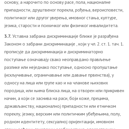
основу, а нарочито по основу расе, пола, националне
припадности, друштвеног порекла, рођења, вероисповести,
политичког или другог уверења, имовног стања, културе,
језика, старости и психичког или физичког инвалидитета.
3.7.
Уставна забрана дискриминације ближе је разрађена
Законом о забрани дискриминације , који у чл. 2. ст. 1. тач. 1.
прописује да дискриминација и дискриминаторно
поступање означавају свако неоправдано прављење
разлике или неједнако поступање, односно пропуштање
(искључивање, ограничавање или давање првенства), у
односу на лица или групе као и на чланове њихових
породица, или њима блиска лица, на отворен или прикривен
начин, а који се заснива на раси, боји коже, прецима,
држављанству, националној припадности или етничком
пореклу, језику, верским или политичким убеђењима, полу,
родном идентитету, сексуалној оријентацији, имовном