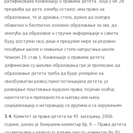
ратификовала Конвенцију о правима детета , која у чл. 28.
предвиђа да дете, између осталог, има право на
образовање, те је држава, стога, дужна да осигура
обавезно и бесплатно основно образовање за све, да
омогући да образовне и стручне информације и савети
буду доступни свој деци и предузме мере за редовно
похађање школе и смањење стопе напуштања школе.
Чланом 29. став 1. Конвенције о правима детета
дефинисани су циљеви образовања где је прописано да
образовање детета треба да буде усмерено на
свеобухватан развој пуног потенцијала детета, уз
развијање поштовања људских права, појачан осећај
идентитета и припадности и његову или њену
социјализацију и интеракцију са другима и са окружењем.
3.4.
Комитет за права детета на 43. заседању, 2006.
године, донео је Генерални коментар бр. 9. – Права детета
са сметњама у развоју (у даљем тексту: коментар бр. 9.).