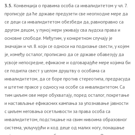
3.5.
Конвенција о правима особа са инвалидитетом у чл. 7.
прописује да ће државе предузети све неопходне мере да
се деци са инвалидитетом обезбеди да, равноправно са
другом децом, у пуној мери уживају сва људска права и
основне слободе. Међутим, у конкретном случају је
значајан и чл. 8. који се односи на подизање свести, у којем
је, између осталог, прописано да се државе обавезују да
усвоје непосредне, ефикасне и одговарајуће мере којима би
се подигла свест у целом друштву о особама са
инвалидитетом, да се боре против стереотипа, предрасуда
и штетне праксе у односу на особе са инвалидитетом. Са
тим циљем ове мере обухватају, поред осталог, покретање
и настављање ефикасних кампања за упознавање јавности
с циљем неговања осетљивости за права особа са
инвалидитетом, подстицање на свим нивоима образовног
система, укључујући и код деце од малих ногу, понашање