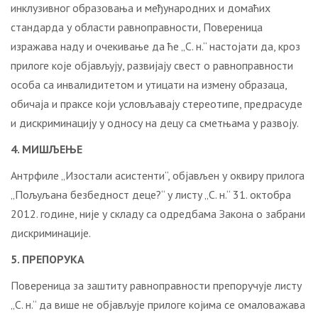
инклузивног образовања и међународних и домаћих
стандарда у области равноправности, Повереница
изражава наду и очекивање да ће „С. н.“ настојати да, кроз
прилоге које објављују, развијају свест о равноправности
особа са инвалидитетом и утицати на измену образаца,
обичаја и праксе који условљавају стереотипе, предрасуде
и дискриминацију у односу на децу са сметњама у развоју.
4. МИШЉЕЊЕ
Антрфиле „Изостали асистенти“, објављен у оквиру прилога
„Пољуљана безбедност деце?“ у листу „С. н.“ 31. октобра
2012. године, није у складу са одредбама Закона о забрани
дискриминације.
5. ПРЕПОРУКА
Повереница за заштиту равноправности препоручује листу
„С. н.“ да више не објављује прилоге којима се омаловажава