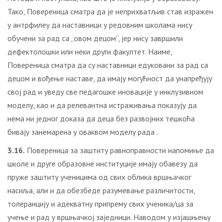
Тако, Повереница сматра да је неприхватљив став изражен
у антрфилеу да наставници у редовним школама нису
обучени за рад са „овом децом“, јер нису завршили
дефектолошки или неки други факултет. Наиме,
Повереница сматра да су наставници едуковани за рад са
децом и вођење наставе, да имају могућност да унапређују
свој рад и уведу све педагошке иновације у инклузивном
моделу, као и да релевантна истраживања показују да
нема ни једног доказа да деца без развојних тешкоћа
бивају занемарена у оваквом моделу рада .
3.16.
Повереница за заштиту равноправности напомиње да
школе и друге образовне институције имају обавезу да
пруже заштиту ученицима од свих облика вршњачког
насиља, али и да обезбеде разумевање различитости,
толеранцију и адекватну припрему свих ученика/ца за
учење и рад у вршњачкој заједници. Наводом у изјашњењу