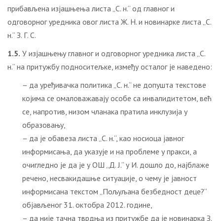
прибављена изјашњења листа „С. н.“ од главног и
одговорног уредника овог листа Ж. Н. и новинарке листа „С.
н.“ З. Г. С.
1.5.
У изјашњењу главног и одговорног уредника листа „С.
н.“ на притужбу подноситељке, између осталог је наведено:
– да уређивачка политика „С. н.“ не допушта текстове
којима се омаловажавају особе са инвалидитетом, већ
се, напротив, низом чланака пратила инклузија у
образoвању,
– да је обавеза листа „С. н.“, као носиоца јавног
информисања, да указује и на проблеме у пракси, а
очигледно је да је у ОШ „Д. Ј.“ у И. дошло до, најблаже
речено, несвакидашње ситуације, о чему је јавност
информисана текстом „Пољуљана безбедност деце?“
објављеног 31. октобра 2012. године,
– да није тачна тврдња из притужбе да је новинарка З.