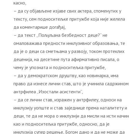
касно,
– да су објављене изјаве свих актера, споменутих у
тексту, сем подноситељке притужбе која није желела
да коментарише догађај,
– да текст „Пољуљана безбедност деце?“ не
омаловажава предности инклузивног образовања, те
да је о деци са сметњама у развоју, током протеклих
деценија, на десетине пута афирмативно писала, о
чему је упозната и подноситељка притужбе,
– да у демократском друштву, као новинарка, има
право да изнесе лични став, што је учинила садржином
антрфилеа „Изостали асистенти“,
– да се лични став, изражен у антрфилеу, односи на
инклузију уопште и став заједнице према наталитету и
деци, те да не мора о инклузији да мисли на исти начин
као и подноситељка притужбе, односно, да је
инклузија супер решење, Богом дано и да не може да