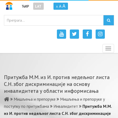
A
A
ЋИР
LAT
A
Togg
navig
Притужба М.М. из И. против недељног листа
С.Н. због дискриминације на основу
инвалидитета у области информисања
Мишљења и препоруке
Мишљења и препоруке у
поступку по притужбама
Инвалидитет
Притужба М.М.
из И. против недељног листа С.Н. због дискриминације