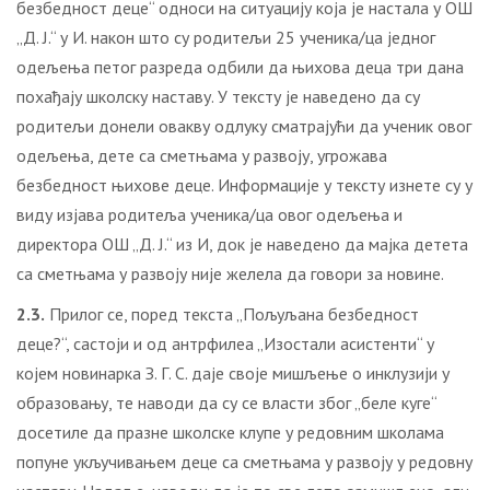
безбедност деце“ односи на ситуацију која је настала у ОШ
„Д. Ј.“ у И. након што су родитељи 25 ученика/ца једног
одељења петог разреда одбили да њихова деца три дана
похађају школску наставу. У тексту је наведено да су
родитељи донели овакву одлуку сматрајући да ученик овог
одељења, дете са сметњама у развоју, угрожава
безбедност њихове деце. Информације у тексту изнете су у
виду изјава родитеља ученика/ца овог одељења и
директора ОШ „Д. Ј.“ из И, док је наведено да мајка детета
са сметњама у развоју није желела да говори за новине.
2.3.
Прилог се, поред текста „Пољуљана безбедност
деце?“, састоји и од антрфилеа „Изостали асистенти“ у
којем новинарка З. Г. С. даје своје мишљење о инклузији у
образовању, те наводи да су се власти због „беле куге“
досетиле да празне школске клупе у редовним школама
попуне укључивањем деце са сметњама у развоју у редовну