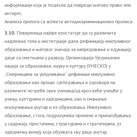
информацији која је подесна да повреди његово право или
интерес.
Анализа прилога са аспекта антидискриминационих прописа
3.10.
Повереница најпре констатује да су различита
надлежна тела и институције дала дефиницију инклузивног
образовања и његовог значаја за напредовање и едукацију
деце са сметњама у развоју. Организација Уједињених
нација за образовање, науку и културу (УНЕСКО) у
„Смерницама за укључивање“ дефинише инклузивно
образовање као процес сагледавања и одговора на
различите потребе свих ученика/ца кроз веће учешће у
учењу, културама и заједницама, као и смањење
искључивања унутар и из образовања. Инклузивно
образовање, стога, подразумева промене и прилагођавања
у садржају, приступима, структурама и стратегијама, уз
заједничку визију која обухвата сву децу унутар