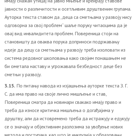
имају снажан утицај на јавно мњење и креирају ставове
јавности о различитости и осетљивим друштвеним групама.
Ауторка текста ставом да „деца са сметњама у развоју нису
одговорна за свој проблем“ шаље поруку читаоцима да је
овај вид инвалидитета проблем. Повереница стоји на
становишту да оваква порука доприноси подржавању
идеје да децу са сметњама у развоју треба изоловати из
система редовног школовања како својим понашањем не
би ометала наставу и угрожавала безбедност деце без
сметњи у развоју.
3.15.
По питању навода из изјашњења ауторке текста З. Г.
С. да има право на своје лично мишљење и став,
Повереница сматра да новинари свакако имају право и
треба да износе критичка мишљења о догађајима у
друштву, али да истовремено треба да истражују и едукују
се о значају и објективним разлозима за увођење нових
метода и поступака, као што је инклузија у образовању.