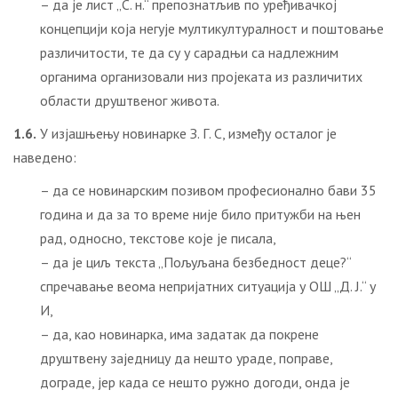
– да је лист „С. н.“ препознатљив по уређивачкој
концепцији која негује мултикултуралност и поштовање
различитости, те да су у сарадњи са надлежним
органима организовали низ пројеката из различитих
области друштвеног живота.
1.6.
У изјашњењу новинарке З. Г. С, између осталог је
наведено:
– да се новинарским позивом професионално бави 35
година и да за то време није било притужби на њен
рад, односно, текстове које је писала,
– да је циљ текста „Пољуљана безбедност деце?“
спречавање веома непријатних ситуација у ОШ „Д. Ј.“ у
И,
– да, као новинарка, има задатак да покрене
друштвену заједницу да нешто ураде, поправе,
дограде, јер када се нешто ружно догоди, онда је