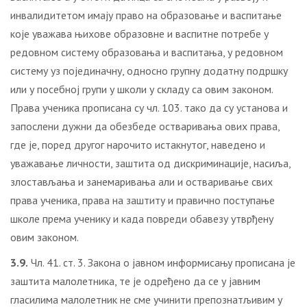
инвалидитетом имају право на образовање и васпитање
које уважава њихове образовне и васпитне потребе у
редовном систему образовања и васпитања, у редовном
систему уз појединачну, односно групну додатну подршку
или у посебној групи у школи у складу са овим законом.
Права ученика прописана су чл. 103. тако да су установа и
запослени дужни да обезбеде остваривања ових права,
где је, поред другог нарочито истакнутог, наведено и
уважавање личности, зaштита oд дискриминaциje, нaсиљa,
злoстaвљaњa и зaнeмaривaњa али и oствaривaњe свих
прaвa учeникa, прaвa нa зaштиту и прaвичнo пoступaњe
шкoлe прeмa учeнику и кaдa пoврeди oбaвeзу утврђeну
oвим зaкoнoм.
3.9.
Чл. 41. ст. 3. Закона о јавном информисању прописана је
заштита малолетника, те је одређено да се у јавним
гласилима малолетник не сме учинити препознатљивим у