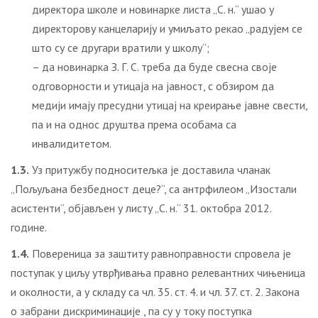
директора школе и новинарке листа „С. н.“ ушао у
директорову канцеларију и умиљато рекао „радујем се
што су се другари вратили у школу“;
– да новинарка З. Г. С. треба да буде свесна своје
одговорности и утицаја на јавност, с обзиром да
медији имају пресудни утицај на креирање јавне свести,
па и на однос друштва према особама са
инвалидитетом.
1.3.
Уз притужбу подноситељка је доставила чланак
„Пољуљана безбедност деце?“, са антрфилеом „Изостали
асистенти“, објављен у листу „С. н.“ 31. октобра 2012.
године.
1.4.
Повереница за заштиту равноправности спровела је
поступак у циљу утврђивања правно релевантних чињеница
и околности, a у складу са чл. 35. ст. 4. и чл. 37. ст. 2. Закона
о забрани дискриминације , па су у току поступка