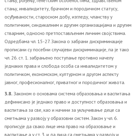
стању, рођењу, генетским особеностима, здравственом
стању, инвалидитету, брачном и породичном статусу,
осуђиваности, старосном добу, изгледу, чланству у
политичким, синдикалним и другим организацијама и другим
стварним, односно претпостављеним личним својствима.
Одредбама чл. 15-27. Закона о забрани дискриминације
прописани су посебни случајеви дискриминације, па је тако
чл. 26. ст. 1. забрањено поступање противно начелу
једнаких права и слобода особа са инвалидитетом у
политичком, економском, културном и другом аспекту
јавног, професионалног, приватног и породичног живота.
3.8.
Законом о основама система образовања и васпитања
дефинисано је једнако право и доступност образовања и
васпитања за све, као и начини за укључивање деце са
сметњама у развоју у образовни систем. Закон у чл. 6.
прописује да свако лице има право на образовање и
васпитање а у ст. 3. и да лица са сметњама у развоју и