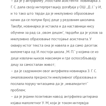
– да је у антрфилеу „Изостали асистенти“ новинарка З.
Г. С. дала своју интерпретацију догађаја у ОШ „Д. Ј.“ у И,
и то тако што тврди да је инклузивно образовање
начин да се попуни број деце у редовним школама.
Такође, новинарка је истакла и да наставници нису
обучени за рад са „овом децом“, тврдећи да је услов за
инклузивно образовање постојање асистената. У
оквиру истог текста она је навела и да само десетак
километара од И. постоји школа „М. П.“ у којима се из
деце извлачи њихов максимум и где оспособљавају
децу за самосталан живот;
– да је садржином овог антрфилеа новинарка З. Г. С.
омаловажила предности инклузивног образовања и
послала поруку читаоцима да је „инвалидитет“
проблем;
– да је једини позитиван навод антрфилеа цитирана
изјава малолетног У. М, који је током интервјуа