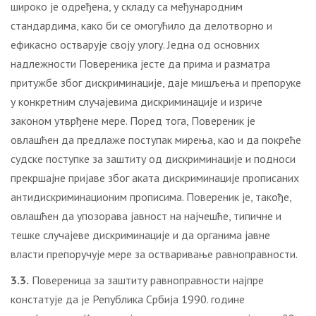
широко је одређена, у складу са међународним
стандардима, како би се омогућило да делотворно и
ефикасно остварује своју улогу. Једна од основних
надлежности Повереника јесте да прима и разматра
притужбе због дискриминације, даје мишљења и препоруке
у конкретним случајевима дискриминације и изриче
законом утврђене мере. Поред тога, Повереник је
овлашћен да предлаже поступак мирења, као и да покреће
судске поступке за заштиту од дискриминације и подноси
прекршајне пријаве због аката дискриминације прописаних
антидискриминационим прописима. Повереник је, такође,
овлашћен да упозорава јавност на најчешће, типичне и
тешке случајеве дискриминације и да органима јавне
власти препоручује мере за остваривање равноправности.
3.3.
Повереница за заштиту равноправности најпре
констатује да је Република Србија 1990. године