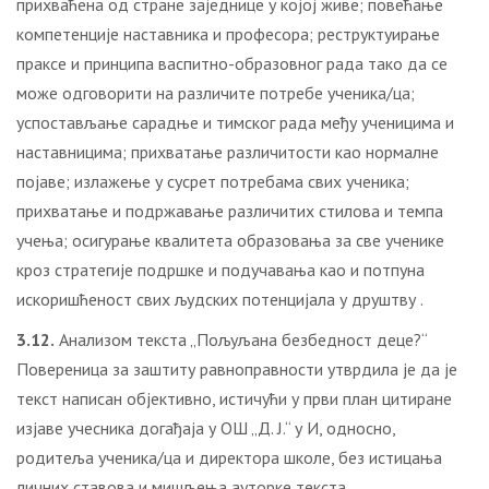
прихваћена од стране заједнице у којој живе; повећање
компетенције наставника и професора; реструктуирање
праксе и принципа васпитно-образовног рада тако да се
може одговорити на различите потребе ученика/ца;
успостављање сарадње и тимског рада међу ученицима и
наставницима; прихватање различитости као нормалне
појаве; излажење у сусрет потребама свих ученика;
прихватање и подржавање различитих стилова и темпа
учења; осигурање квалитета образовања за све ученике
кроз стратегије подршке и подучавања као и потпуна
искоришћеност свих људских потенцијала у друштву .
3.12.
Анализом текста „Пољуљана безбедност деце?“
Повереница за заштиту равноправности утврдила је да је
текст написан објективно, истичући у први план цитиране
изјаве учесника догађаја у ОШ „Д. Ј.“ у И, односно,
родитеља ученика/ца и директора школе, без истицања
личних ставова и мишљења ауторке текста.