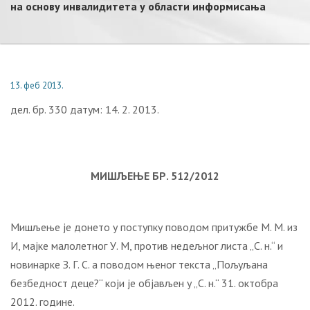
на основу инвалидитета у области информисања
13. феб 2013.
дел. бр. 330 датум: 14. 2. 2013.
МИШЉЕЊЕ БР. 512/2012
Мишљење је донето у поступку поводом притужбе М. М. из
И, мајке малолетног У. М, против недељног листа „С. н.“ и
новинарке З. Г. С. а поводом њеног текста „Пољуљана
безбедност деце?“ који је објављен у „С. н.“ 31. октобра
2012. године.