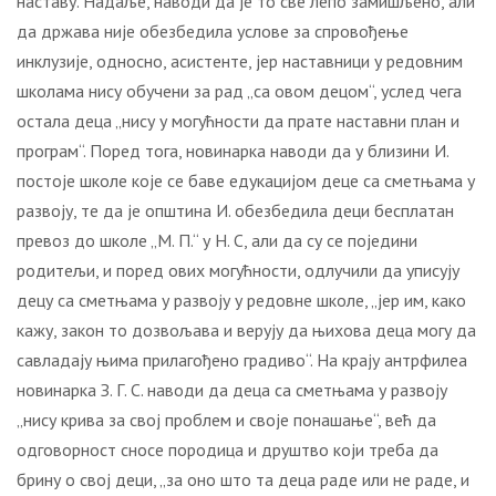
наставу. Надаље, наводи да је то све лепо замишљено, али
да држава није обезбедила услове за спровођење
инклузије, односно, асистенте, јер наставници у редовним
школама нису обучени за рад „са овом децом“, услед чега
остала деца „нису у могућности да прате наставни план и
програм“. Поред тога, новинарка наводи да у близини И.
постоје школе које се баве едукацијом деце са сметњама у
развоју, те да је општина И. обезбедила деци бесплатан
превоз до школе „М. П.“ у Н. С, али да су се поједини
родитељи, и поред ових могућности, одлучили да уписују
децу са сметњама у развоју у редовне школе, „јер им, како
кажу, закон то дозвољава и верују да њихова деца могу да
савладају њима прилагођено градиво“. На крају антрфилеа
новинарка З. Г. С. наводи да деца са сметњама у развоју
„нису крива за свој проблем и своје понашање“, већ да
одговорност сносе породица и друштво који треба да
брину о свој деци, „за оно што та деца раде или не раде, и