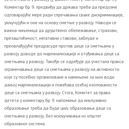
Коментар бр. 9. предвиђа да држава треба да предузме
одговарајуће мере ради спречавања сваке дискриминације,
укључујући и оне на основу сметње у развоју. Наводи се
важна чињеница да друштвено обележавање, страхови,
презаштићеност, негативни ставови, заблуде и
преовлађујуће предрасуде против деце са сметњама у
развоју доводе до маргинализације и отуђивања деце са
сметњама у развоју. Такође се одређује да учестала пракса
ограничавања деце са сметњама у развоју на активности
које су посебно организоване и намењене за њих води
даљој маргинализацији и повећава осећај изолованости
деце са сметњама у развоју. Стога, Комитет за права
детета у коментару бр. 9. напомиње да инклузивно
образовање треба да буде циљ образовања деце са
сметњама у развоју, без искључивања из општег
образовног система.