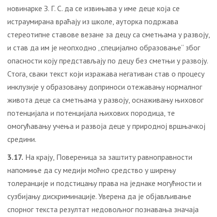
новинарке З. Г. С. да се извињава у име деце која се
истраумирана враћају из школе, ауторка подржава
стереотипне ставове везане за децу са сметњама у развоју,
и став да им је неопходно „специјално образовање“ због
опасности коју представљају по децу без сметњи у развоју.
Стога, сваки текст који изражава негативан став о процесу
инклузије у образовању доприноси отежавању нормалног
животa деце са сметњама у развоју, оснаживању њиховог
потенцијала и потенцијала њихових породица, те
омогућавању учења и развоја деце у природној вршњачкој
средини.
3.17.
На крају, Повереница за заштиту равноправности
напомиње да су медији моћно средство у ширењу
толеранције и подстицању права на једнаке могућности и
сузбијању дискриминације. Уверена да је објављивање
спорног текста резултат недовољног познавања значаја