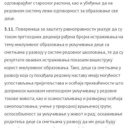
одговарајућег старосног распона, као и убеђење да на
редовном систему лежи одговорност за образовање све
деце.
3.11.
Повереница за заштиту равноправности указује да су
током претходних деценија рађена бројна истраживања на
тему инклузивног образовања и укључивања деце са
сметњама у развоју у систем редовног школовања, те да су
резултати оваквих истраживања показали вишеструку
корист инклузивног образовања. Тако, деца са сметњама у
развоју која су похађала редовну наставу имају могућност
успостављања пријатељстава и осећаја прихваћености што
доприноси њиховом неопходном укључивању у редовне
токове живота, као и осамостаљивању и развијању осећаја
самопоштовања; учење у природној вршњачкој групи;
оспособљеност за укључивање у живот и рад; оснаживање
родитеља деце са сметњама у развоју да им деца буду