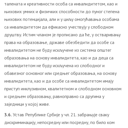
талената и креативности особа са инвалидитетом, као и
њихових умних и физичких способности до пуног степена
њихових потенцијала, али и у циљу омогућавања особама
са инвалидитетом да ефикасно учествују у слободном
друштву. Истим чланом је прописано да ће, у остваривању
права на образовање, државе обезбедити да особе са
инвалидитетом не буду искључене из система општег
образовања на основу инвалидитета, као и да деца са
инвалидитетом не буду искључена из слободног и
обавезног основног или средњег образовања, на основу
инвалидитета, као и да особе са инвалидитетом имају
приступ инклузивном, квалитетном и слободном основном
и средњем образовању, равноправно са другима у
заједници у којој живе.
3.6.
Устав Републике Србије у чл. 21. забрањује сваку
дискриминацију, непосредну или посредну, по било ком