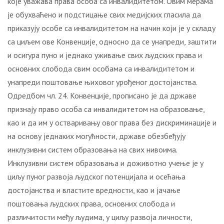
које уважава права особа са инвалидитетом. Овим мерама
је обухваћено и подстицање свих медијских гласила да
приказују особе са инвалидитетом на начин који је у складу
са циљем ове Конвенције, односно да се унапреди, заштити
и осигура пуно и једнако уживање свих људских права и
основних слобода свим особама са инвалидитетом и
унапреди поштовање њиховог урођеног достојанства.
Одредбом чл. 24. Конвенције, прописано је да државе
признају право особа са инвалидитетом на образовање,
као и да им у остваривању овог права без дискриминације и
на основу једнаких могућности, државе обезбеђују
инклузивни систем образовања на свих нивоима.
Инклузивни систем образовања и доживотно учење је у
циљу пуног развоја људског потенцијала и осећања
достојанства и властите вредности, као и јачање
поштовања људских права, основних слобода и
различитости међу људима, у циљу развоја личности,