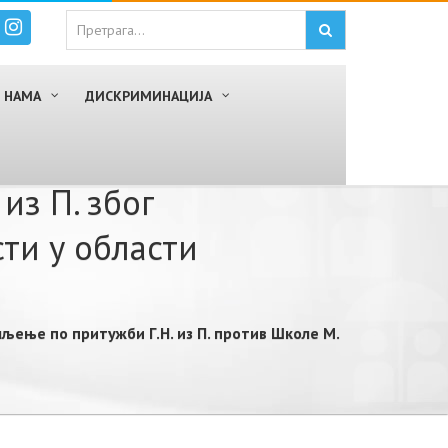
 НАМА
ДИСКРИМИНАЦИЈА
из П. због
ти у области
љење по притужби Г.Н. из П. против Школе М.