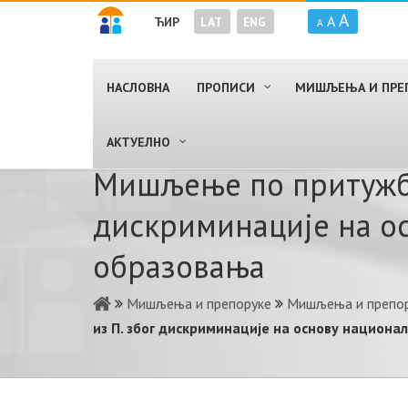
A
A
ЋИР
LAT
ENG
A
НАСЛОВНА
ПРОПИСИ
МИШЉЕЊА И ПРЕ
AКТУЕЛНО
Мишљење по притужби 
дискриминације на о
образовања
Мишљења и препоруке
Мишљења и препор
из П. због дискриминације на основу национ