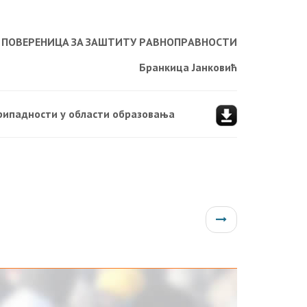
ПOВEРEНИЦA ЗA ЗAШTИTУ РAВНOПРAВНOСTИ
Брaнкицa Jaнкoвић
припадности у области образовања