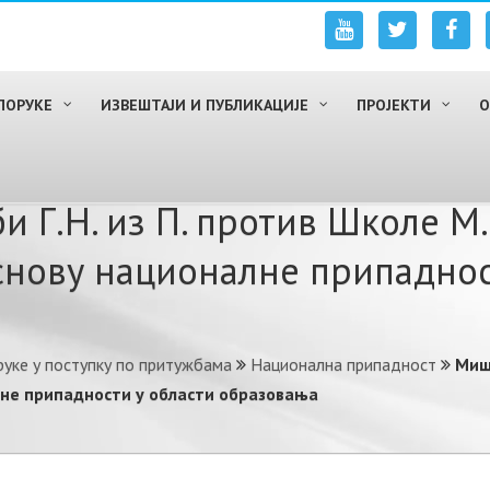
ПОРУКЕ
ИЗВЕШТАЈИ И ПУБЛИКАЦИЈЕ
ПРОЈЕКТИ
О
Г.Н. из П. против Школе М. 
снову националне припаднос
уке у поступку по притужбама
Национална припадност
Миш
алне припадности у области образовања