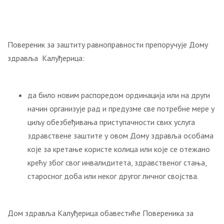
Повереник за заштиту равноправности препоручује Дому
здравља Калуђерица:
да било новим распоредом ординација или на други
начин организује рад и предузме све потребне мере у
циљу обезбеђивања приступачности свих услуга
здравствене заштите у овом Дому здравља особама
које за кретање користе колица или које се отежано
крећу због свог инвалидитета, здравственог стања,
старосног доба или неког другог личног својства.
Дом здравља Калуђерица обавестиће Повереника за