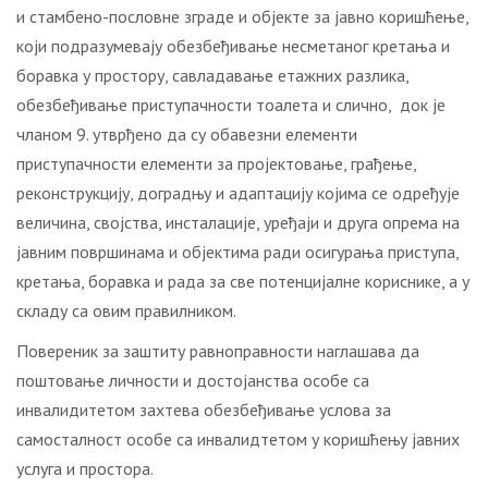
и стамбено-пословне зграде и објекте за јавно коришћење,
који подразумевају обезбеђивање несметаног кретања и
боравка у простору, савладавање етажних разлика,
обезбеђивање приступачности тоалета и слично, док је
чланом 9. утврђено да су обавезни елементи
приступачности елементи за пројектовање, грађење,
реконструкцију, доградњу и адаптацију којима се одређује
величина, својства, инсталације, уређаји и друга опрема на
јавним површинама и објектима ради осигурања приступа,
кретања, боравка и рада за све потенцијалне кориснике, а у
складу са овим правилником.
Повереник за заштиту равноправности наглашава да
поштовање личности и достојанства особе са
инвалидитетом захтева обезбеђивање услова за
самосталност особе са инвалидтетом у коришћењу јавних
услуга и простора.