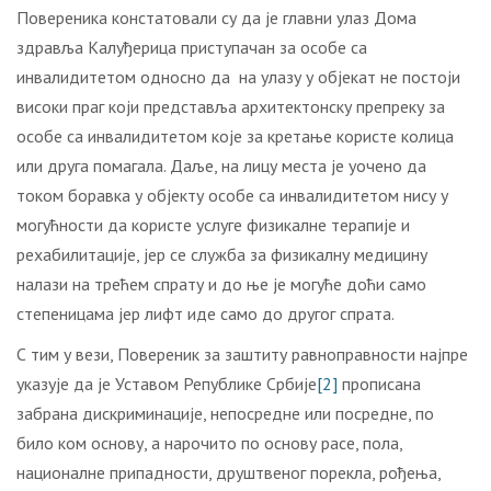
Повереника констатовали су да је главни улаз Дома
здравља Калуђерица приступачан за особе са
инвалидитетом односно да на улазу у објекат не постоји
високи праг који представља архитектонску препреку за
особе са инвалидитетом које за кретање користе колица
или друга помагала. Даље, на лицу места је уочено да
током боравка у објекту особе са инвалидитетом нису у
могућности да користе услуге физикалне терапије и
рехабилитације, јер се служба за физикалну медицину
налази на трећем спрату и до ње је могуће доћи само
степеницама јер лифт иде само до другог спрата.
С тим у вези, Повереник за заштиту равноправности најпре
указује да је Уставом Републике Србије
[2]
прописана
забрана дискриминације, непосредне или посредне, по
било ком основу, а нарочито по основу расе, пола,
националне припадности, друштвеног порекла, рођења,