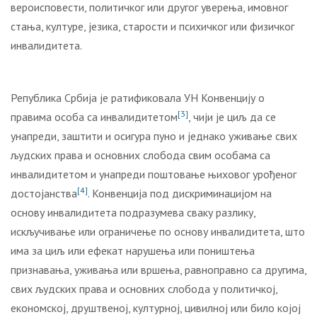
вероисповести, политичког или другог уверења, имовног
стања, културе, језика, старости и психичког или физичког
инвалидитета.
Република Србија је ратификовала УН Конвенцију о
[3]
правима особа са инвалидитетом
, чији је циљ да се
унапреди, заштити и осигура пуно и једнако уживање свих
људских права и основних слобода свим особама са
инвалидитетом и унапреди поштовање њиховог урођеног
[4]
достојанства
. Конвенција под дискриминацијом на
основу инвалидитета подразумева сваку разлику,
искључивање или ограничење по основу инвалидитета, што
има за циљ или ефекат нарушења или поништења
признавања, уживања или вршења, равноправно са другима,
свих људских права и основних слобода у политичкој,
економској, друштвеној, културној, цивилној или било којој