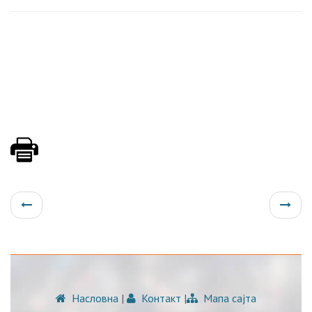
Насловна
|
Контакт
|
Мапа сајта