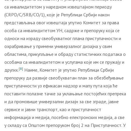
са инвалидитетом у наредном извештајном периоду
(CRPD/C/SRB/CO/1), које је Републици Србији након
представљања овог извештаја упутио Комитет за права
особа са инвалидитетом УН, садрже и препоруку која се
односи на израду свеобухватног плана приступачности и
охрабривање у примени универзалног дизајна у свим
областима, прикупљање и обраду статистичких података о
особама са инвалидитетом и услугама које им се пружају и
[8]
других.
Наиме, Комитет је упутио Републици Србији
препоруку да развије свеобухватан план за обезбеђивање
приступачности уз ефикасан надзор и мапу пута која ће
поставити полазне тачке за уклањање постојећих препрека
и да промовише универзални дизајн за све зграде, јавне
сервисе и јавни транспорт, као и приступачност
информација и медија, посебно електронских медија, а све
у складу са Општом препоруком број 2 на Приступачност. У