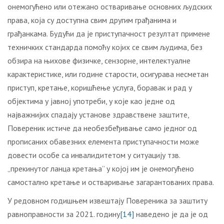
онемогућено или отежано остваривање основних људских
права, која су доступна свим другим грађанима и
грађанкама. Будући да је приступачност резултат примене
техничких стандарда помоћу којих се свим људима, без
обзира на њихове физичке, сензорне, интелектуалне
карактеристике, или године старости, осигурава несметан
приступ, кретање, коришћење услуга, боравак и рад у
објектима у јавној употреби, у које као једне од
најважнијих спадају установе здравствене заштите,
Повереник истиче да необезбеђивање само једног од
прописаних обавезних елемента приступачности може
довести особе са инвалидитетом у ситуацију тзв.
„прекинутог ланца кретања” у којој им је онемогућено
самостално кретање и остваривање загарантованих права.
У редовном годишњем извештају Повереника за заштиту
равноправности за 2021. годину
[14]
наведено је да је од