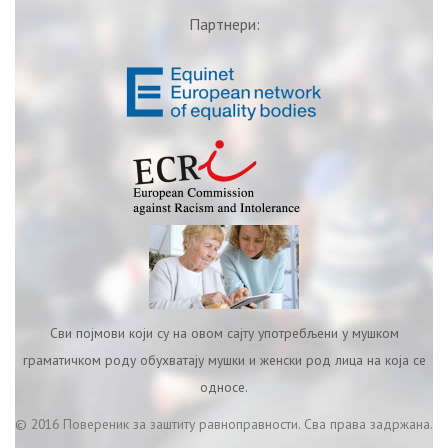
Партнери:
Сви појмови који су на овом сајту употребљени у мушком
граматичком роду обухватају мушки и женски род лица на која се
односе.
© 2016 Повереник за заштиту равноправности. Сва права задржана.