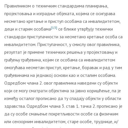
Правилником о техничким стандардима планирања,
пројектовања и изградње објеката, којима се осигурава
несметано кретање и приступ особама са инвалидитетом,
[13]
деци и старим особама
се ближе утврђују технички
стандарди приступачности за несметано кретање особа са
инвалидитетом. Приступачност, у смислу овог правилника,
резултат је примене техничких решења у пројектовању и
грађењу грађевина, којим се особама са инвалидитетом
омогућава несметан приступ, кретање, боравак и рад у тим
грађевинама на једнакој основи као и осталим особама.
Одредбом члана 2. овог правилника наведени су објекти
који се могу сматрати објектима за јавно коришћење, па је
између осталог прописано да ту спадају објекти у области
здравства. Одредбом члана 3. став 1. тачка 2. прописано је
да су особе смањење покретљивости особе са физичким
или сензорним инвалидитетом, старе особе, труднице, и/