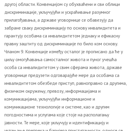
другој области. Конвенцијом су обухваћени и сви облици
дискриминације, укључујући и ускраћивање разумног
прилагођавања, а државе уговорнице се обавезују да
забране сваку дискриминацију по основу инвалидитета и
гарантују особама са инвалидитетом једнаку и ефикасну
правну заштиту од дискриминације по било ком основу.
Чланом 9. Конвенције између осталог је прописано да ће у
циљу омогућавања самосталног живота и пуног учешћа
особа са инвалидитетом у свим сферама живота, државе
уговорнице предузети одговарајуће мере да особама са
инвалидитетом обезбеде приступ, равноправно са другима,
физичком окружењу, превозу, информацијама и
комуникацијама, укључујући информационе и
комуникационе технологије и системе, као и другим
погодностима и услугама које стоје на располагању
јавности. Те мере, које укључују и идентификацију и
уклањање препрека и баријера приступачности, односе се,