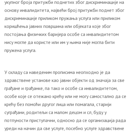
укупног броја притужби поднетих због дискриминације на
основу инвалидитета, највећи број притужби поднет због
дискриминације приликом пружања услуга или приликом
коришћења јавних површина или објеката које због
постојања физичких баријера особе са инвалидитетом
нису могле да користе или им у њима није могла бити
пружена услуга.
У складу са наведеним прописима неопходно је да
здравствене установе као јавни објекти од значаја за све
грађане и грађанке, па тако и особе са инвалидитетом,
особе које се отежано крећу или не могу самостално да се
крећу без помоћи другог лица или помагала, старији
суграђани, родитељи са малом децом и сл, буду у
потпуности приступачни, односно да се организација рада
уреди на начин да све услуге, посебно услуге здравствене