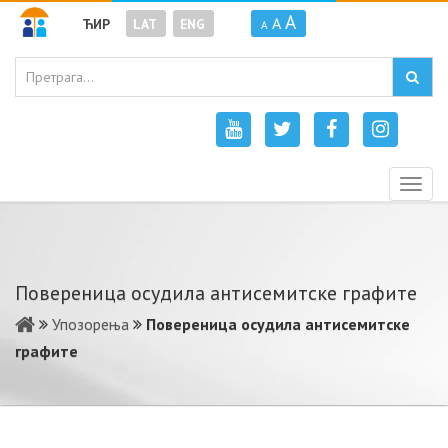
A
A
ЋИР
LAT
ENG
A
Togg
navig
Повереница осудила антисемитске графите
Упозорења
Повереница осудила антисемитске
графите