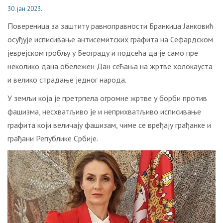
30. јан 2023.
Повереница за заштиту равноправности Бранкица Јанковић
осуђује исписивање антисемитских графита на Сефардском
јеврејском гробљу у Београду и подсећа да је само пре
неколико дана обележен Дан сећања на жртве холокауста
и велико страдање једног народа.
У земљи која је претрпела огромне жртве у борби против
фашизма, несхватљиво је и неприхватљиво исписивање
графита који величају фашизам, чиме се вређају грађанке и
грађани Републике Србије.