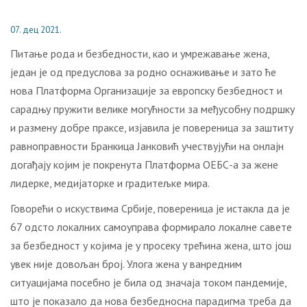
07. дец 2021.
Питање рода и безбедности, као и умрежавање жена,
један је од предуслова за родно оснаживање и зато ће
нова Платформа Организације за европску безбедност и
сарадњу пружити велике могућности за међусобну подршку
и размену добре праксе, изјавила је повереница за заштиту
равноправности Бранкица Јанковић учествујући на онлајн
догађају којим је покренута Платформа ОЕБС-а за жене
лидерке, медијаторке и градитељке мира.
Говорећи o искуствима Србије, повереница је истакла да је
67 одсто локалних самоуправа формирало локалне савете
за безбедност у којима је у просеку трећина жена, што још
увек није довољан број. Улога жена у ванредним
ситуацијама посебно је била од значаја током пандемије,
што је показало да нова безбедносна парадигма треба да