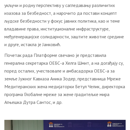
укључи и родну перспективу у сагледавању различитих
изазова за безбедност, а нарочито да постави концепт
људске безбедности у фокус јавних политика, као и теме
владавине права, институционалне инфраструктуре,
међугенерацијске солидарности, заштите животне средине
и друге, истакла је Јанковић.
Почетак рада Платформе свечано је представила
генерална секретарка ОЕБС-а Хелга Шмит, а на догађају су,
поред осталих, учествовале и амбасадорка ОЕБС-а за
земље Јужног Кавказа Аника Зодер, представница Мреже
Медитеранских жена медијаторки Бетул Челик, директорка
програма Глобалне мреже за жене градитељке мира
Агњешка Дутра Сантос, и др.