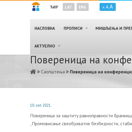
A
A
ЋИР
LAT
ENG
A
НАСЛОВНА
ПРОПИСИ
МИШЉЕЊА И ПРЕ
AКТУЕЛНО
Повереница на конфе
Саопштења
Повереница на конференциј
10. сеп 2021.
Повереница за заштиту равноправности Бранкица
„Промовисање свеобухватне безбедности, стабилн