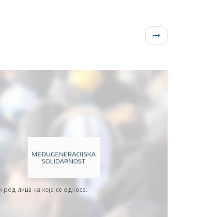
 род лица на која се односе.