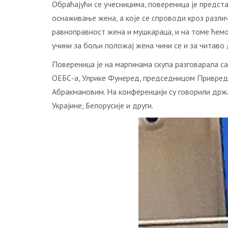
Обраћајући се учесницима, повереница је предст
оснаживање жена, а које се спроводи кроз различ
равноправност жена и мушкараца, и на томе ћемо
учини за бољи положај жена чини се и за читаво д
Повереница је на маргинама скупа разговарала 
ОЕБС-а, Улрике Фунеред, председницом Привре
Абракмановим. На конференцији су говорили држав
Украјине, Белорусије и други.