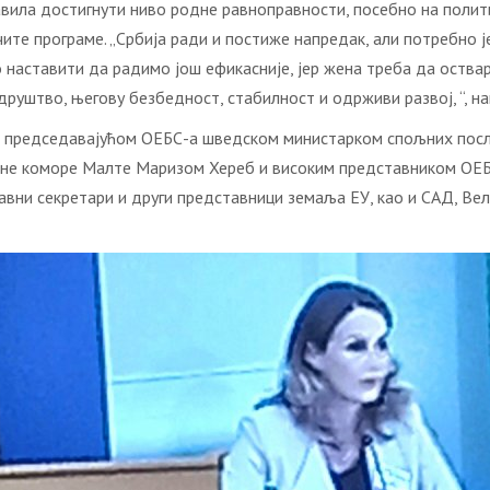
авила достигнути ниво родне равноправности, посебно на полит
ите програме. „Србија ради и постиже напредак, али потребно ј
 наставити да радимо још ефикасније, јер жена треба да оствар
руштво, његову безбедност, стабилност и одрживи развој, “, наг
са председавајућом ОЕБС-а шведском министарком спољних пос
дне коморе Малте Маризом Хереб и високим представником ОЕ
ни секретари и други представници земаља ЕУ, као и САД, Велик