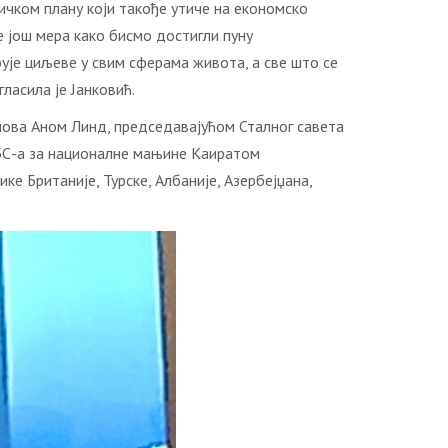
ичком плану који такође утиче на економско
е још мера како бисмо достигли пуну
ује циљеве у свим сферама живота, а све што се
ласила је Јанковић.
лова Аном Линд, председавајућом Сталног савета
БС-а за националне мањине Каиратом
е Британије, Турске, Албаније, Азербејџана,