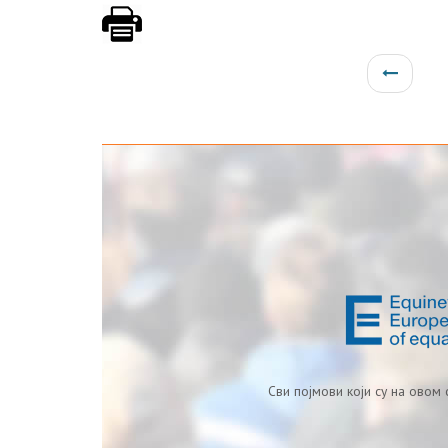
Сви појмови који су на овом