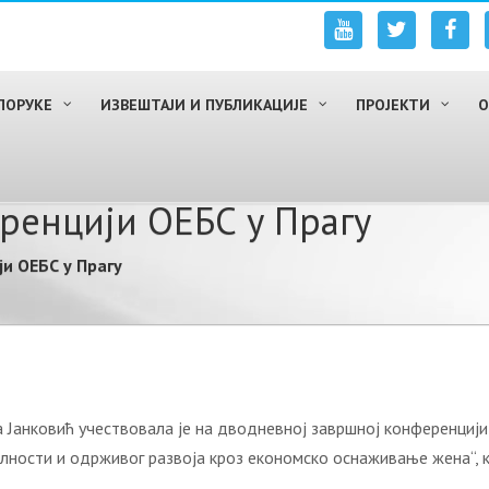
ПОРУКЕ
ИЗВЕШТАЈИ И ПУБЛИКАЦИЈЕ
ПРОЈЕКТИ
О
ренцији ОЕБС у Прагу
и ОЕБС у Прагу
 Јанковић учествовала је на дводневној завршној конференциј
ости и одрживог развоја кроз економско оснаживање жена“, ко