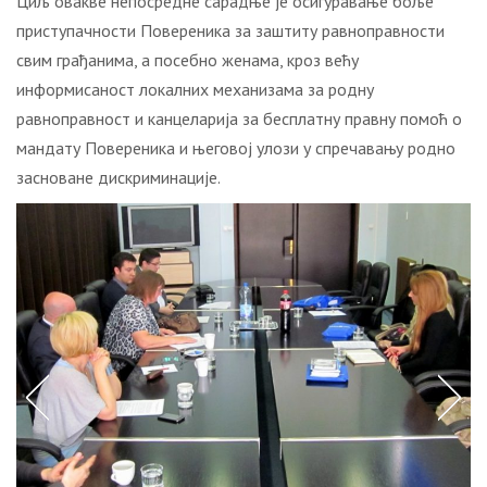
Циљ овакве непосредне сарадње је осигуравање боље
приступачности Повереника за заштиту равноправности
свим грађанима, а посебно женама, кроз већу
информисаност локалних механизама за родну
равноправност и канцеларија за бесплатну правну помоћ о
мандату Повереника и његовој улози у спречавању родно
засноване дискриминације.