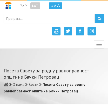
A
A
ЋИР
LAT
A
Togg
navig
Посета Савету за родну равноправност
општине Бачки Петровац
О нама
Вести
Посета Савету за родну
равноправност општине Бачки Петровац