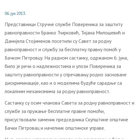
06. јун 2013.
Представници Стручне службе Повереника за заштиту
равноправности Бранко Ћирковић, Тијана Милошевић и
Данијела Стојименов посетили су Савет за родну
равноправност и службу за бесплатну правну помоћ у
Бачком Петровцу. На радном састанку, одржаном 6. јуна,
било је речи о надлежностима и улози Повереника за
заштиту равноправности у спречавању родно засноване
дискриминације, као и о моделима будуће сарадње са
локалним механизмима за родну равноправност.
Састанку су осим чланова Савета за родну равноправност и
службе за пружање бесплатне правне помоћи,
присуствовали заменик председника Скупштине општине
Бачки Петровац и начелник општинске управе.