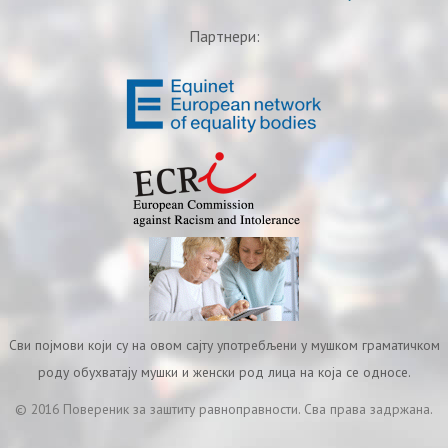
Партнери:
Сви појмови који су на овом сајту употребљени у мушком граматичком
роду обухватају мушки и женски род лица на која се односе.
© 2016 Повереник за заштиту равноправности. Сва права задржана.