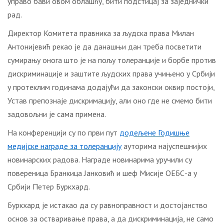
управо бави овом облашћу, бити подстицај за заједнички
рад.
Директор Комитета правника за људска права Милан
Антонијевић рекао је да данашњи дан треба посветити
сумирању онога што је на пољу толеранције и борбе против
дискриминације и заштите људских права учињено у Србији
у протеклим годинама додајући да законски оквир постоји,
Устав препознаје дискримацију, али оно где не смемо бити
задовољни је сама примена.
На конференцији су по први пут
додељене Годишње
медијске награде за толеранцију
ауторима најуспешнијих
новинарских радова. Награде новинарима уручили су
повереница Бранкица Јанковић и шеф Мисије ОЕБС-а у
Србији Петер Буркхард.
Буркхард је истакао да су равноправност и достојанство
основ за остваривање права, а да дискриминација, не само