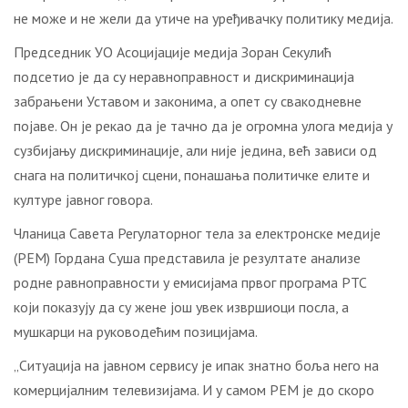
не може и не жели да утиче на уређивачку политику медија.
Председник УО Асоцијације медија Зоран Секулић
подсетио је да су неравноправност и дискриминација
забрањени Уставом и законима, а опет су свакодневне
појаве. Он је рекао да је тачно да је огромна улога медија у
сузбијању дискриминације, али није једина, већ зависи од
снага на политичкој сцени, понашања политичке елите и
културе јавног говора.
Чланица Савета Регулаторног тела за електронске медије
(РЕМ) Гордана Суша представила је резултате анализе
родне равноправности у емисијама првог програма РТС
који показују да су жене још увек извршиоци посла, а
мушкарци на руководећим позицијама.
„Ситуација на јавном сервису је ипак знатно боља него на
комерцијалним телевизијама. И у самом РЕМ је до скоро