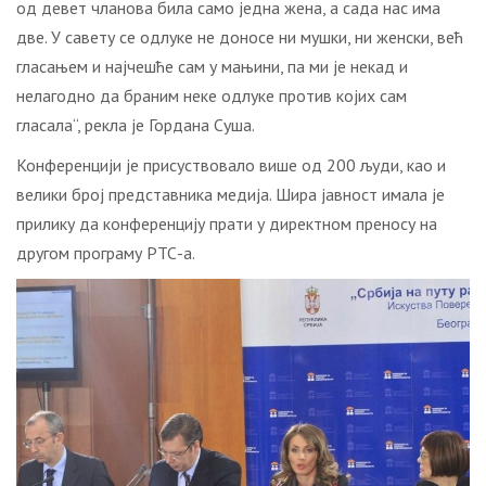
од девет чланова била само једна жена, а сада нас има
две. У савету се одлуке не доносе ни мушки, ни женски, већ
гласањем и најчешће сам у мањини, па ми је некад и
нелагодно да браним неке одлуке против којих сам
гласала“, рекла је Гордана Суша.
Конференцији је присуствовало више од 200 људи, као и
велики број представника медија. Шира јавност имала је
прилику да конференцију прати у директном преносу на
другом програму РТС-а.