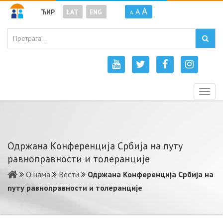
A
A
ЋИР
LAT
ENG
A
Togg
navig
Одржана Конференција Србија на путу
равноправности и толеранције
О нама
Вести
Одржана Конференција Србија на
путу равноправности и толеранције