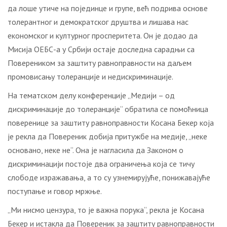
да лоше утиче на појединце и групе, већ подрива основе
толерантног и демократског друштва и лишава нас
економског и културног просперитета. Он је додао да
Мисија ОЕБС-а у Србији остаје доследна сарадњи са
Повереником за заштиту равноправности на даљем
промовисању толеранције и недискриминације.
На тематском делу конференције „Медији – од
дискриминације до толеранције“ обратила се помоћница
поверенице за заштиту равноправности Косана Бекер која
је рекла да Повереник добија притужбе на медије, „неке
основано, неке не“. Она је нагласила да Законом о
дискриминацији постоје два ограничења која се тичу
слободе изражавања, а то су узнемирујуће, понижавајуће
поступање и говор мржње.
„Ми нисмо цензура, то је важна порука“, рекла је Косана
Бекер и истакла да Повереник за заштиту равноправности