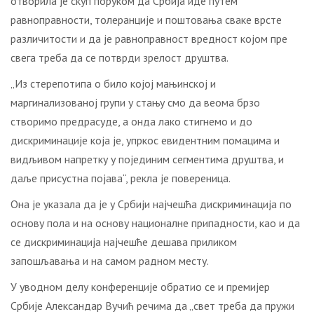
отворила је скуп поруком да Србија иде путем
равноправности, толеранције и поштовања сваке врсте
различитости и да је равноправност вредност којом пре
свега треба да се потврди зрелост друштва.
„Из стерепотипа о било којој мањинској и
маргинализованој групи у стању смо да веома брзо
створимо предрасуде, а онда лако стигнемо и до
дискриминације која је, упркос евидентним помацима и
видљивом напретку у појединим сегментима друштва, и
даље присустна појава“, рекла је повереница.
Она је указала да је у Србији најчешћа дискриминација по
основу пола и на основу националне припадности, као и да
се дискриминација најчешће дешава приликом
запошљавања и на самом радном месту.
У уводном делу конференције обратио се и премијер
Србије Александар Вучић речима да „свет треба да пружи