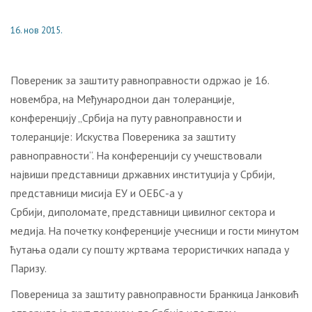
16. нов 2015.
Повереник за заштиту равноправности одржао је 16.
новембра, на Међународнои дан толеранције,
конференцију „Србија на путу равноправности и
толеранције: Искуства Повереника за заштиту
равноправности“. На конференцији су учешствовали
највиши представници државних институција у Србији,
представници мисија ЕУ и ОЕБС-а у
Србији, диполомате, представници цивилног сектора и
медија. На почетку конференције учесници и гости минутом
ћутања одали су пошту жртвама терористичких напада у
Паризу.
Повереница за заштиту равноправности Бранкица Јанковић