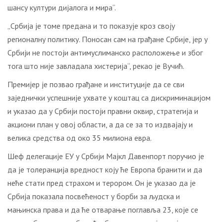
шансу култури дијалога и мира“.
„Србија је томе предана и то показује кроз своју
регионалну политику. Поносан сам на грађане Србије, јер у
Србији не постоји антимуслиманско расположење и због
тога што није завладала хистерија“, рекао је Вучић.
Премијер је позвао грађане и институције да се сви
заједнички успешније ухвате у коштац са дискриминацијом
и указао да у Србији постоји правни оквир, стратегија и
акциони план у овој области, а да се за то издвајају и
велика средства од око 35 милиона евра.
Шеф делегације ЕУ у Србији Мајкл Давенпорт поручио је
да је толеранција вредност коју ће Европа бранити и да
неће стати пред страхом и терором. Он је указао да је
Србија показала посвећеност у борби за људска и
мањинска права и да ће отварање поглавља 23, које се