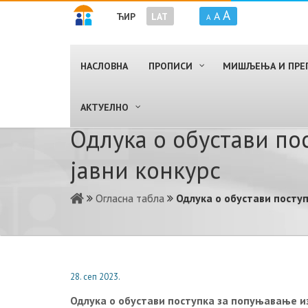
A
A
ЋИР
LAT
A
НАСЛОВНА
ПРОПИСИ
МИШЉЕЊА И ПРЕ
AКТУЕЛНО
Одлука о обустави по
јавни конкурс
Огласна табла
Одлука о обустави поступ
28. сеп 2023.
Одлука о обустави поступка за попуњавање изв