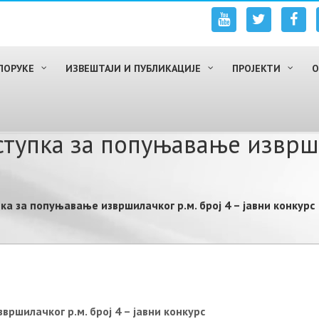
ПОРУКЕ
ИЗВЕШТАЈИ И ПУБЛИКАЦИЈЕ
ПРОЈЕКТИ
О
ступка за попуњавање изврши
ка за попуњавање извршилачког р.м. број 4 – јавни конкурс
ршилачког р.м. број 4 – јавни конкурс