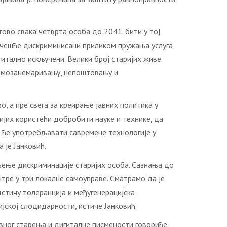
тово свака четврта особа до 2041. бити у тој
ајчешће дискриминисани приликом пружања услуга
итално искључени. Велики број старијих живе
самозанемаривању, непоштовању и
, а пре свега за креирање јавних политика у
јих користећи добробити науке и технике, да
е ће употребљавати савремене технологије у
 је Јанковић.
њење дискриминације старијих особа. Сазнања до
тре у три локалне самоуправе. Сматрамо да је
дстичу толеранција и међугенерацијска
ској слодидарности, истиче Јанковић.
тивног старења и дигиталне писмености говориће