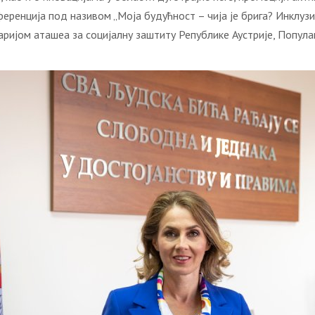
нференција под називом „Моја будућност – чија је брига? Инклуз
аријом аташеа за социјалну заштиту Републике Аустрије, Попу