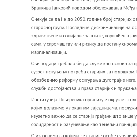
Бранкица Јанковић поводом обележавања Међуна
Очекује се да ће до 2050. године број старијих о
старосној групи. Последице дискриминације на о
здравствене и социјалне заштите, коришћења јав
сами, у сиромаштву или ризику да постану сиро
маргинализацији.
Ови подаци требало би да служе као основа за п
сусрет испуњењу потреба старијих за подршком.
обезбедимо реформу осигурања дуготрајне неге, 
служби достојанства и права старијих и пружања
Институција Повереника организује округле сто
којих долазимо у локалним заједницама, послужи
изузетно важно да се старији грађани што више у
солидарност и разумевање као темељни принципи
О изазовима са којима се старије особе суочавај