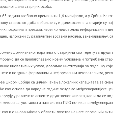
родног дана старијих особа.
д 65 година глобално премашити 1,6 милијарди, а у Србији ће го
снову старосног доба озбиљне су и далекосежне, а старији су н
них површина и превоза, неретко недовољно информисани и диг
машни, изложени су различитим врстама насиља, занемаривању, 
ромену доминантног наратива о старијима као терету за друштво
 Морамо да се прилагођавамо новим условима и потребама стари
више иновативних услуга, довољно институција за подршку кој
 неге и подршке формалним и неформалним неговатељима, рекла
лове широм Србије са циљем јачања локалних капацитета за сма
ће као основа да наредне године оснујемо међугенерацијске цен
кључују у различите аспекте друштвеног живота, као и да се по
 живљења, уосталом и наш систем ПИО почива на међугенерациј
у, као и о иновацијама у области дуготрајне неге, промоцији ак