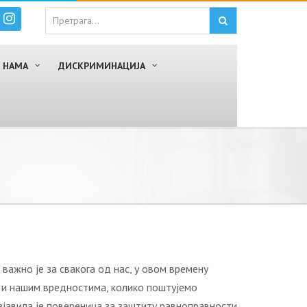
 НАМА
ДИСКРИМИНАЦИЈА
 важно је за свакога од нас, у овом времену
у и нашим вредностима, колико поштујемо
зјавила је повереница за заштиту равноправности