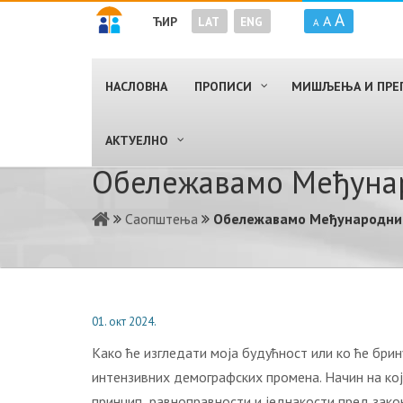
A
A
ЋИР
LAT
ENG
A
НАСЛОВНА
ПРОПИСИ
МИШЉЕЊА И ПРЕ
AКТУЕЛНО
Обележавамо Међунар
Саопштења
Обележавамо Међународни 
01. окт 2024.
Како ће изгледати моја будућност или ко ће брин
интензивних демографских промена. Начин на кој
принцип равноправности и једнакости пред закон