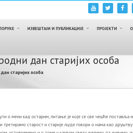
ПОРУКЕ
ИЗВЕШТАЈИ И ПУБЛИКАЦИЈЕ
ПРОЈЕКТИ
О
одни дан старијих особа
дан старијих особа
ути о мени кад остарим, питање је које се све чешће поставља и
и третирамо старост и старије људе говори о нама као друштв
ом, истовремено и о томе у каквом свету желимо да живимо, и