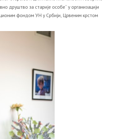
ивно друштво за старије особе“ у организацији
лационим фондом УН у Србији, Црвеним крстом