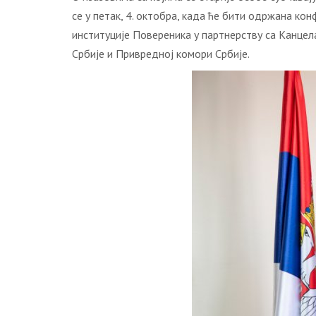
се у петак, 4. октобра, када ће бити одржана ко
институције Повереника у партнерству са Канцел
Србије и Привредној комори Србије.