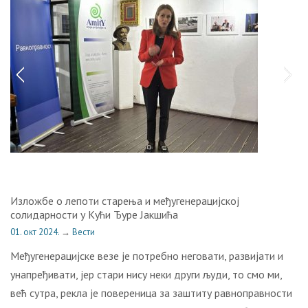
Изложбе о лепоти старења и међугенерацијској
солидарности у Кући Ђуре Јакшића
01. окт 2024.
→
Вести
Међугенерацијске везе је потребно неговати, развијати и
унапређивати, јер стари нису неки други људи, то смо ми,
већ сутра, рекла је повереница за заштиту равноправности