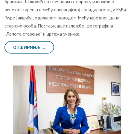
Бранкица Јанковић на свечаном отварању изложби о
лепоти старења и међугенерацијској солидарности, у Кући
Ђуре Јакшића, одржаном поводом Међународног дана
старијих особа. Постављање изложбе фотографија
„Лепота старења“ и цртежа ученика…
ОПШИРНИЈЕ →