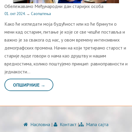
Обележавамо Међународни дан старијих особа
01. окт 2024.
→
Саопштења
Како ће изгледати моја будућност или ко ће бринути о
мени кад остарим, питање је које се све чешће поставља и
важно је за свакога од нас, у овом времену интензивних
демографских промена. Начин на који третирамо старост и
старије људе говори о нама као друштву и нашим
вредностима, колико поштујемо принцип равноправности и
једнакости…
ОПШИРНИЈЕ →
Насловна
|
Контакт
|
Мапа сајта