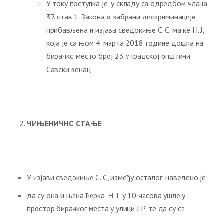
У току поступка је, у складу са одредбом члана
37. став 1. Закона о забрани дискриминације,
прибављена и изјава сведокиње С. С. мајке Н. Ј,
која је са њом 4. марта 2018. године дошла на
бирачко место број 23 у Градској општини
Савски венац.
ЧИЊЕНИЧНО СТАЊЕ
У изјави сведокиње С. С, између осталог, наведено је:
да су она и њена ћерка, Н. Ј, у 10 часова ушле у
простор бирачког места у улици Ј.Р. те да су се