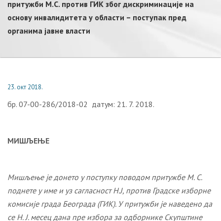
притужби М.С. против ГИК због дискриминације на
основу инвалидитета у области – поступак пред
органима јавне власти
23. окт 2018.
бр. 07-00-286/2018-02 датум: 21. 7. 2018.
МИШЉЕЊЕ
Мишљење је донето у поступку поводом притужбе М. С.
поднете у име и уз сагласност Н.Ј, против Градске изборне
комисије града Београда (ГИК). У притужби је наведено да
се Н. Ј. месец дана пре избора за одборнике Скупштине