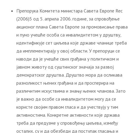
Препорука Комитета министара Савета Европе Rec
(2006)5 од 5. априла 2006. године, за спровођење
акционог плана Савета Европе за промовисање права
и пуно учешће особа са инвалидитетом у друштву,
идентификује сет циљева које државе чланице треба
да имплементирају у овој области. У препоруци се
наводи да је учешће свих грађана у политичком и
јавном животу од суштинског значаја за развој
демократског друштва. Друштво мора да осликава
разноликост њених грађана и да просперира на
различитим искуствима и знању њених чланова. Зато
је важно да особе са инвалидитетом могу да се
користе својим правом гласа и да учествују у тим
активностима. Конкретне активности које држава
треба да предузме у спровођењу циљева, између
осталих, су и да обезбеди да поступак гласања и