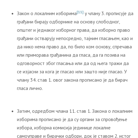
[11]
Закон о локалним изборима
у члану 3. прописује да
грађани бирају одборнике на основу слободног,
општег и једнаког изборног права, да изборно право
грађани остварују непосредно, тајним гласањем, као и
да нико нема право да, по било ком основу, спречава
или приморава грађанина да гласа, да га позива на
одговорност због гласања или да од њега тражи да
се изјасни за кога је гласао или зашто није гласао. У
члану 34. став 1. овог закона прописано је да бирач
гласа лично.
Затим, одредбом члана 11. став 1. Закона о локалним
изборима прописано је да су органи за спровођење
избора, изборна комисија јединице локалне
самоуправе и бирачки одбори, док је ставом 2. истог