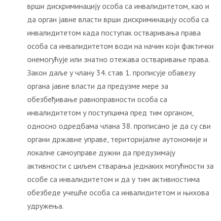
врши дискриминацију особа са инвалидитетом, као и
да орган јавне власти врши дискриминацију особа са
инвалидитетом када поступак остваривања права
особа са инвалидитетом води на начин који фактички
онемогућује или знатно отежава остваривање права.
Закон даље у члану 34. став 1. прописује обавезу
органа јавне власти да предузме мере за
обезбеђивање равноправности особа са
инвалидитетом у поступцима пред тим органом,
односно одредбама члана 38. прописано је да су сви
органи државне управе, територијалне аутономије и
локалне самоуправе дужни да предузимају
активности с циљем стварања једнаких могућности за
особе са инвалидитетом и да у тим активностима
обезбеде учешће особа са инвалидитетом и њихова
удружења.