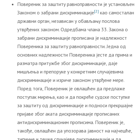
Повереник за заштиту равноправности је установљен
[2]
Законом о забрани дискриминације
као самосталан
државни орган, независан у обављању послова
утврђених законом. Одредбама члана 33. Закона о
забрани дискриминације прописана је надлежност
Повереника за заштиту равноправности. Једна од
основних надлежности Повереника јесте да прима и
разматра притужбе због дискриминације, даје
мишљења и препоруке у конкретним случајевима
дискриминације и изриче законом утврђене мере.
Поред тога, Повереник је овлашћен да предлаже
поступак мирења, као и да покреће судске поступке
за заштиту од дискриминације и подноси прекршајне
пријаве због аката дискриминације прописаних
антидискриминационим прописима. Повереник је,
такође, овлашћен да упозорава јавност на најчешће,
типичне и тешке случајеве дискриминације и да