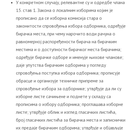
У конкретном случају, релевантне су и одредбе члана
15. став 1. Закона о локалним изборима којим је
прописано да се изборна комисија стара о
законитости спровођења избора одборника, одређује
бирачка места, при чему нарочито води рачуна о
равномерној распоређености бирача на бирачким
местима и о доступности бирачког места бирачима;
одређује бирачке одборе и именује њихове чланове;
даје упутства бирачким одборима у погледу
спровођења поступка избора одборника; прописује
обрасце и организује техничке припреме за
спровођење избора за одборнике; утврђује да ли су
изборне листе сачињене и поднете у складу са
прописима о избору одборника; проглашава изборне
листе; утврђује облик и изглед гласачких листића,
број гласачких листића за бирачка места и записнички
их предаје бирачким одборима; утврђује и објављује