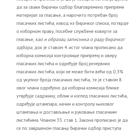
да за сваки бирачки одбор благовремено припреми
материјал за гласање, а нарочито потребан број
гласачких листића, извод из бирачког списка, потврде
о изборном праву, посебне службене коверте за
гласање,
као и образац записника о раду бирачког
одбора
, док је ставом 4. истог члана прописано да
изборна комисија контролише припрему и оверу
гласачких листића и одређује број резервних
гласачких листића, који не може бити већи од 0,3%
од укупног броја гласачких листића, те је ставом 8.
овог члана одређено да изборна комисија ближе
утврђује садржину, облик и изглед гласачких листића,
одређује штампара, начин и контролу њиховог
штампања и достављање и руковање гласачким
листићима. Чланом 35. став 1. Закона прописано је да
се по завршеном гласању бирачки одбор приступа