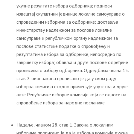
укупне резултате избора одборника; подноси
извештај скупштини јединице локалне самоуправе о
спроведеним изборима за одборнике; доставља
министарству надлежном за послове локалне
самоуправе и републичком органу надлежном за
послове статистике податке о спровођењу и
резултатима избора за одборнике, непосредно по
завршетку избора; обавља и друге послове одређене
прописима о избору одборника. Одредбама члана 15.
став 2. овог закона прописано је да у свом раду
изборна комисија сходно примењује упутства и друге
акте Републичке изборне комисије који се односе на
спровођење избора за народне посланике.
Надаље, чланом 28. став 1. Закона о локалним
изборима прописано је да је изборна комисија дужна