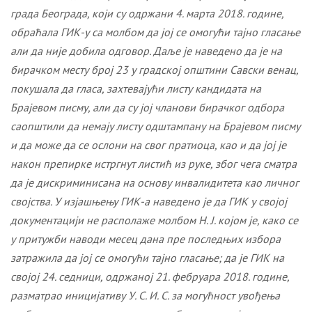
града Београда, који су одржани 4. марта 2018. године,
обраћала ГИК-у са молбом да јој се омогући тајно гласање
али да није добила одговор. Даље је наведено да је на
бирачком месту број 23 у градској општини Савски венац,
покушала да гласа, захтевајући листу кандидата на
Брајевом писму, али да су јој чланови бирачког одбора
саопштили да немају листу одштампану на Брајевом писму
и да може да се ослони на свог пратиоца, као и да јој је
након препирке истргнут листић из руке, због чега сматра
да је дискриминисана на основу инвалидитета као личног
својства. У изјашњењу ГИК-а наведено је да ГИК у својој
документацији не располаже молбом Н. Ј. којом је, како се
у притужби наводи месец дана пре последњих избора
затражила да јој се омогући тајно гласање; да је ГИК на
својој 24. седници, одржаној 21. фебруара 2018. године,
разматрао иницијативу У. С. И. С. за могућност увођења