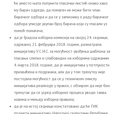
ће уместо њега попунити гласачки листић онако како
му бирач одреди, да помагач не може бити члан
бирачког одбора и да се у записнику о раду бирачког
одбора уписује укупан број бирача који су гласали уз
помоћ помагача;
да је Градска изборна комисија на својој 24. седници,
одржаној 21. фебруара 2018. године, разматрала
иницијативу У.С.И.С. за могућност увођења шаблона за
гласање слепих и слабовидих на изборима одржаним
4. марта 2018. године, да је иницијатива у потпуности
прихваћена и подржана, али да у том тренутку није
постојала могућност да се у техничком смислу
иницијатива реализује у пракси, с обзиром да није био
тренутак да се усред изборног процеса уводи таква
новина и мењају изборна правила;
да је на истој седници констатовано да ће ГИК
поднети иницијативу Народној скупштини Републике