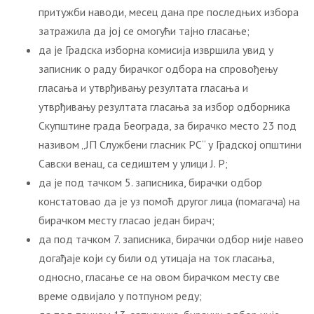
притужби наводи, месец дана пре последњих избора
затражила да јој се омогући тајно гласање;
да је Градска изборна комисија извршила увид у
записник о раду бирачког одбора на спровођењу
гласања и утврђивању резултата гласања и
утврђивању резултата гласања за избор одборника
Скупштине града Београда, за бирачко место 23 под
називом „ЈП Службени гласник РС“ у Градској општини
Савски венац, са седиштем у улици Ј. Р;
да је под тачком 5. записника, бирачки одбор
констатовао да је уз помоћ другог лица (помагача) на
бирачком месту гласао један бирач;
да под тачком 7. записника, бирачки одбор није навео
догађаје који су били од утицаја на ток гласања,
односно, гласање се на овом бирачком месту све
време одвијало у потпуном реду;