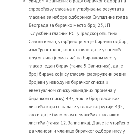
Увидом у Записник о раду бирачког одбора на
спровођењу гласања и утврђивања резултата
гласања за изборе одборника Скупштине града
Београда за бирачко место број 23, ЈП
„Службени гласник РС“ у Градској општини
Савски венац, утврђено је да је бирачки одбор,
између осталог, констатовао да је уз помоћ
другог лица (помагача) на бирачком месту
гласао један бирач (тачка 5. Записника), да је
број бирача који су гласали (заокружени редни
бројеви у изводу из бирачког списка и
евентуалном списку накнадних промена у
бирачком списку) 497, док је број гласачких
листића који се налазе у гласачкој кутији 495,
као и да је било осам неважећих гласачких
листића (тачка 12. Записника). Даље је утврђено
да чланови и чланице бирачког одбора нису у