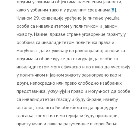
другим услугама и објектима намењеним јавности,
како у урбаним тако и у руралним срединама
[8]
.
Чланом 29. конвенције уређено је питање учешћа
особа са инвалидитетом у политичком и јавном
животу. Наиме, државе стране уговорнице гарантују
особама са инвалидитетом политичка права и
могућност да их уживају на равноправној основи са
другима, и обавезују се да осигурају да особе са
инвалидитетом могу ефикасно и потпуно да учествују
у политичком и јавном животу равноправно као и
други, непосредно или преко слободно изабраних
представника, укључујући право и могућност да особе
са инвалидитетом гласају и буду биране, између
осталог, тако што ће обезбедити да процедуре
гласања, средства и материјали буду прикладни,
приступачни и лаки за разумевање и коришћење.