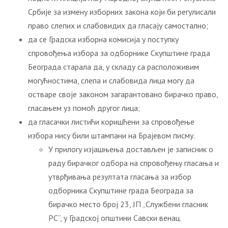
Србије за измену изборних закона који би регулисали
право слепих и слабовидих да гласају самостално;
да се Градска изборна комисија у поступку
спровођења избора за одборнике Скупштине града
Београда старала да, у складу са расположивим
могућностима, слепа и слабовида лица могу да
остваре своје законом загарантовано бирачко право,
гласањем уз помоћ другог лица;
да гласачки листићи коришћени за спровођење
избора нису били штампани на Брајевом писму.
У прилогу изјашњења достављен је записник о
раду бирачког одбора на спровођењу гласања и
утврђивања резултата гласања за избор
одборника Скупштине града Београда за
бирачко место број 23, ЈП „Службени гласник
РС“, у Градској општини Савски венац.