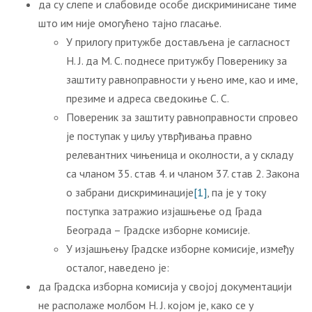
да су слепе и слабовиде особе дискриминисане тиме
што им није омогућено тајно гласање.
У прилогу притужбе достављена је сагласност
Н. Ј. да М. С. поднесе притужбу Поверенику за
заштиту равноправности у њено име, као и име,
презиме и адреса сведокиње С. С.
Повереник за заштиту равноправности спровео
је поступак у циљу утврђивања правно
релевантних чињеница и околности, a у складу
са чланом 35. став 4. и чланом 37. став 2. Закона
о забрани дискриминације
[1]
, па је у току
поступка затражио изјашњење од Града
Београда – Градске изборне комисије.
У изјашњењу Градске изборне комисије, између
осталог, наведено је:
да Градска изборна комисија у својој документацији
не располаже молбом Н. Ј. којом је, како се у