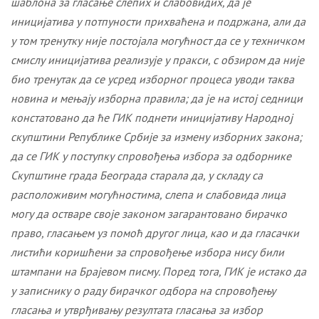
шаблона за гласање слепих и слабовидих, да је
иницијатива у потпуности прихваћена и подржана, али да
у том тренутку није постојала могућност да се у техничком
смислу иницијатива реализује у пракси, с обзиром да није
био тренутак да се усред изборног процеса уводи таква
новина и мењају изборна правила; да је на истој седници
констатовано да ће ГИК поднети иницијативу Народној
скупштини Републике Србије за измену изборних закона;
да се ГИК у поступку спровођења избора за одборнике
Скупштине града Београда старала да, у складу са
расположивим могућностима, слепа и слабовида лица
могу да остваре своје законом загарантовано бирачко
право, гласањем уз помоћ другог лица, као и да гласачки
листићи коришћени за спровођење избора нису били
штампани на Брајевом писму. Поред тога, ГИК је истако да
у записнику о раду бирачког одбора на спровођењу
гласања и утврђивању резултата гласања за избор