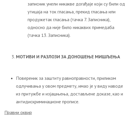
записник унели никакве догађаје који су били од
утицаја на ток гласања, прекид гласања или
продужетак гласања (тачка 7. Записника),
односно да није било никаквих примедаба
(тачка 13. Записника).
МОТИВИ И РАЗЛОЗИ ЗА ДОНОШЕЊЕ МИШЉЕЊА
Повереник за заштиту равноправности, приликом
одлучивања у овом предмету, имао је у виду наводе
из притужбе и изјашњења, достављене доказе, као и
антидискриминационе прописе.
Правни оквир