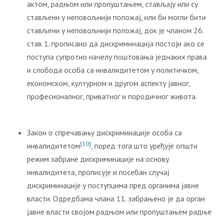
актом, радњом или пропуштањем, стављају или су
стављени у неповољнији положај, или би могли бити
стављени у неповољнији положај, док је чланом 26.
став 1. прописано да дискриминација постоји ако се
поступа супротно начелу поштовања једнаких права
и слобода особа са инвалидитетом у политичком,
економском, културном и другом аспекту јавног,
професионалног, приватног и породичног живота.
Закон о спречавању дискриминације особа са
[10]
инвалидитетом
, поред тога што уређује општи
режим забране дискриминације на основу
инвалидитета, прописује и посебан случај
дискриминације у поступцима пред органима јавне
власти. Одредбама члана 11. забрањено је да орган
јавне власти својом радњом или пропуштањем радње