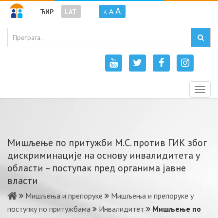
A
A
ЋИР
LAT
A
Togg
navig
Мишљење по притужби М.С. против ГИК због
дискриминације на основу инвалидитета у
области – поступак пред органима јавне
власти
Мишљења и препоруке
Мишљења и препоруке у
поступку по притужбама
Инвалидитет
Мишљење по