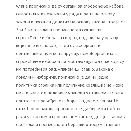
члана прописано да су органи за спровођење избора
самостални и независни у раду и раде на основу
закона и прописа донетих на основу закона, док је ст.
3. и 4. истог члана прописано да органи за
спровођење избора за свој рад одговарају органу
који их је именовао, те да су сви органи и
организације дужни да пружају помоћ органима за
спровођење избора и да достављају податке који су
им потребни за рад. Чланом 13. став 3. Закона о
локалним изборима, приписано је да ни једна
политичка странка или политичка коалиција не може
имати више од половине чланова у сталном саставу
органа за спровођење избора. Надаље, чланом 16.
став 1. овог закона прописано је да бирачки одбор
ради у сталном и проширеном састав, док је ставом 2.
овог члана прописано да бирачки одбор у сталном