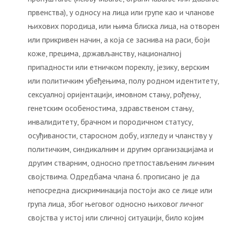
првенства), у односу на лица или групе као и чланове
њихових породица, или њима блиска лица, на отворен
или прикривен начин, а која се заснива на раси, боји
коже, прецима, држављанству, националној
припадности или етничком пореклу, језику, верским
или политичким убеђењима, полу родном идентитету,
сексуалној оријентацији, имовном стању, рођењу,
генетским особеностима, здравственом стању,
инвалидитету, брачном и породичном статусу,
осуђиваности, старосном добу, изгледу и чланству у
политичким, синдикалним и другим организацијама и
другим стварним, односно претпостављеним личним
својствима. Одредбама члана 6. прописано је да
непосредна дискриминација постоји ако се лице или
група лица, због његовог односно њиховог личног
својства у истој или сличној ситуацији, било којим