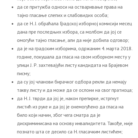
да се притужба односи на остваривање права на
тајно гласање слепих и слабовидих особа;
да се Н. Ј. обраћала Градској изборној комисији месец
дана пре последњих избора, са молбом да јој се
омогући тајно гласање, али да није добила одговор;
да је на градским изборима, одржаним 4. марта 2018.
године, покушала да гласа на свом изборном месту у
улици Ј. Р. захтевајући листу кандидата на Брајевом
писму;
да су јој чланови бирачког одбора рекли да немају
такву листу и да може да се ослони на свог пратиоца;
да Н. Ј. тврди да јој је, након препирке, истргнут
листић из руке и да јој је онемогућено да гласа на
било који начин, због чега сматра да је
дискриминисана на основу инвалидитета. Такође, није
познато шта се десило са Н. гласачким листићем;