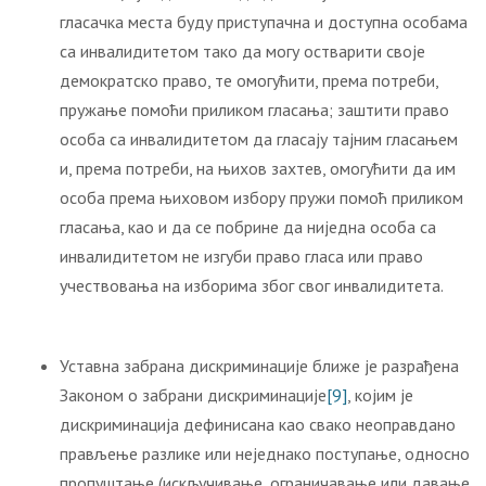
гласачка места буду приступачна и доступна особама
са инвалидитетом тако да могу остварити своје
демократско право, те омогућити, према потреби,
пружање помоћи приликом гласања; заштити право
особа са инвалидитетом да гласају тајним гласањем
и, према потреби, на њихов захтев, омогућити да им
особа према њиховом избору пружи помоћ приликом
гласања, као и да се побрине да ниједна особа са
инвалидитетом не изгуби право гласа или право
учествовања на изборима због свог инвалидитета.
Уставна забрана дискриминације ближе је разрађена
Законом о забрани дискриминације
[9]
, којим је
дискриминација дефинисана као свако неоправдано
прављење разлике или неједнако поступање, односно
пропуштање (искључивање, ограничавање или давање