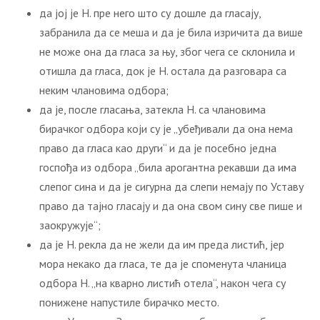
да јој је Н. пре него што су дошле да гласају,
забранила да се меша и да је била изричита да више
не може она да гласа за њу, због чега се склонила и
отишла да гласа, док је Н. остала да разговара са
неким члановима одбора;
да је, после гласања, затекла Н. са члановима
бирачког одбора који су је „убеђивали да она нема
право да гласа као други“ и да је посебно једна
госпођа из одбора „била арогантна рекавши да има
слепог сина и да је сигурна да слепи немају по Уставу
право да тајно гласају и да она свом сину све пише и
заокружује“;
да је Н. рекла да не жели да им преда листић, јер
мора некако да гласа, те да је споменута чланица
одбора Н. „на кварно листић отела“, након чега су
понижене напустиле бирачко место.