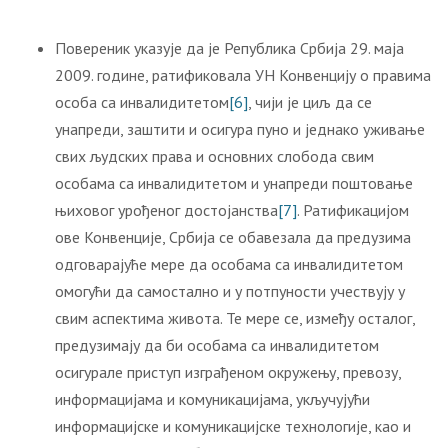
Повереник указује да је Република Србија 29. маја
2009. године, ратификовала УН Конвенцију о правима
особа са инвалидитетом
[6]
, чији је циљ да се
унапреди, заштити и осигура пуно и једнако уживање
свих људских права и основних слобода свим
особама са инвалидитетом и унапреди поштовање
њиховог урођеног достојанства
[7]
. Ратификацијом
ове Конвенције, Србија се обавезала да предузима
одговарајуће мере да особама са инвалидитетом
омогући да самостално и у потпуности учествују у
свим аспектима живота. Те мере се, између осталог,
предузимају да би особама са инвалидитетом
осигурале приступ изграђеном окружењу, превозу,
информацијама и комуникацијама, укључујући
информацијске и комуникацијске технологије, као и