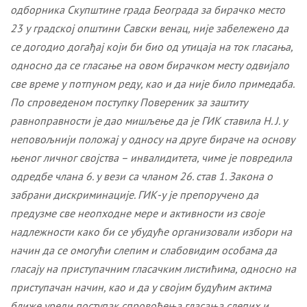
одборника Скупштине града Београда за бирачко место
23 у градској општини Савски венац, није забележено да
се догодио догађај који би био од утицаја на ток гласања,
односно да се гласање на овом бирачком месту одвијало
све време у потпуном реду, као и да није било примедаба.
По спроведеном поступку Повереник за заштиту
равноправности је дао мишљење да је ГИК ставила Н. Ј. у
неповољнији положај у односу на друге бираче на основу
њеног личног својства – инвалидитета, чиме је повредила
одредбе члана 6. у вези са чланом 26. став 1. Закона о
забрани дискриминације. ГИК-у је препоручено да
предузме све неопходне мере и активности из своје
надлежности како би се убудуће организовали избори на
начин да се омогући слепим и слабовидим особама да
гласају на приступачним гласачким листићима, односно на
приступачан начин, као и да у својим будућим актима
ближе уреди поступак спровођења гласања слепих и