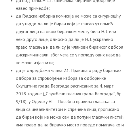
да под тачком 13. записника, бирачки одбор није
навео примедбе;
да Градска изборна комисија не може са сигурношћу
да утврди да ли је бирач који је гласао уз помоћ
другог лица на овом бирачком месту била Н. Ј. или
неко друго лице, односно да ли је Н. Ј. ускраћено
право гласања и да ли су је чланови бирачког одбора
дискриминисали, због чега се у погледу ових навода
не може изјаснити;
да је одредбама члана 23. Правилa о раду бирачких
одбора за спровођење избора за одборнике
Скупштине града Београда расписаних за 4. март
2018. године („Службени гласник града Београда“, бр.
9/18), у Одељку VI – Посебна правила гласања за
лица са инвалидитетом и спречена лица, прописано
да бирач који не може сам да попуни гласачки листић
има право да на бирачко место поведе помагача који