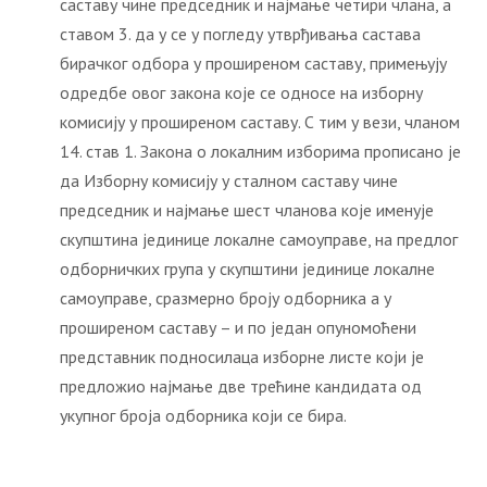
саставу чине председник и најмање четири члана, а
ставом 3. да у се у погледу утврђивања састава
бирачког одбора у проширеном саставу, примењују
одредбе овог закона које се односе на изборну
комисију у проширеном саставу. С тим у вези, чланом
14. став 1. Закона о локалним изборима прописано је
да Изборну комисију у сталном саставу чине
председник и најмање шест чланова које именује
скупштина јединице локалне самоуправе, на предлог
одборничких група у скупштини јединице локалне
самоуправе, сразмерно броју одборника а у
проширеном саставу – и по један опуномоћени
представник подносилаца изборне листе који је
предложио најмање две трећине кандидата од
укупног броја одборника који се бира.