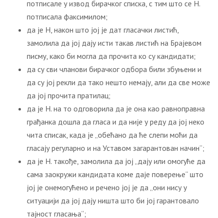
потписале у извод бирачког списка, с тим што се Н.
потписала факсимилом;
да је Н, након што јој је дат гласачки листић,
замолила да јој дају исти такав листић на Брајевом
писму, како би могла да прочита ко су кандидати;
да су сви чланови бирачког одбора били збуњени и
да су јој рекли да тако нешто немају, али да све може
да јој прочита пратилац;
да је Н. на то одговорила да је она као равноправна
грађанка дошла да гласа и да није у реду да јој неко
чита списак, када је „обећано да ће слепи моћи да
гласају регуларно и на Уставом загарантован начин“;
да је Н. такође, замолила да јој „дају или омогуће да
сама заокружи кандидата коме даје поверење“ што
јој је онемогућено и речено јој је да „они нису у
ситуацији да јој дају ништа што би јој гарантовало
тајност гласања“;