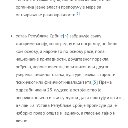
органима јавне власти препоручује мере за
[3]
остваривање равноправности
.
Устав Републике Србије
[4]
забрањује сваку
дискриминацију, непосредну или посредну, по било
ком основу, а нарочито по основу расе, пола,
националне припадности, друштвеног порекла,
рођења, вероисповести, политичког или другог
уверења, имовног стања, културе, језика, старости,
психичког или физичког инвалидитета.
[5]
Према
одредби члана 23. људско достојанство је
неприкосновено и сви су дужни да га поштују и штите,
а члан 52. Устава Републике Србије прописује да је
изборно право опште и једнако, а гласање тајно и
лично.