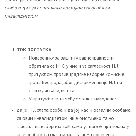
слабовидих уз поштовање достојанства особа са
инвалидитетом.
ТОК ПОСТУПКА
Поверенику за заштиту равноправности
обратила се М. С. у име и уз сагласност Н. Ј.
притужбом против Градске изборне комисије
града Београда, због дискриминације Н. Ј. на
основу инвалидитета.
У притужби је, између осталог, наведено:
да је Н. Ј. слепа особа и да јој, као и осталим особама
са овим инвалидитетом, није омогућено тајно
гласање на изборима, већ само уз помоћ пратилаца у
које особа која гласа може да нема поверења;