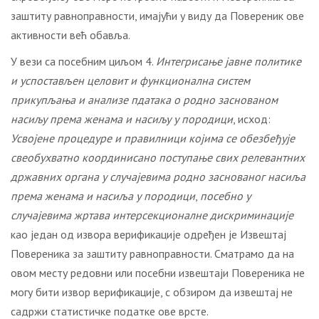
заштиту равноправности, имајући у виду да Повереник ове
активности већ обавља.
У вези са посебним циљом 4.
Интегрисање јавне политике
и успостављен целовит и функционална систем
прикупљања и анализе пдатака о родно заснованом
насиљу према женама и насиљу у породици
, исход:
Усвојене
процедуре и правилници којима се обезбеђује
свеобухватно координисано поступање свих релевантних
државних органа у случајевима родно заснованог насиља
према женама и насиља у породици
,
посебно у
случајевима жртава интерсекционалне дискриминације
као један од извора верификације одређен је Извештај
Повереника за заштиту равноправности. Сматрамо да на
овом месту редовни или посебни извештаји Повереника не
могу бити извор верификације, с обзиром да извештај не
садржи статистичке податке ове врсте.