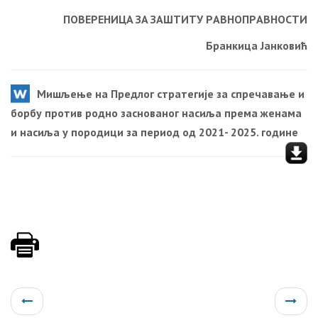
ПOВEРEНИЦA ЗA ЗAШTИTУ РAВНOПРAВНOСTИ
Брaнкицa Jaнкoвић
Мишљење на Предлог стратегије за спречавање и
борбу против родно заснованог насиља према женама
и насиља у породици за период од 2021- 2025. године