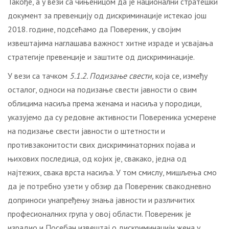
Такође, а у вези са чињеницом да је национални стратешки
документ за превенцију од дискриминације истекао још
2018. године, подсећамо да Повереник, у својим
извештајима наглашава важност хитне израде и усвајања
стратегије превенције и заштите од дискриминације.
У вези са тачком
5.1.2. Подизање свести,
која се, између
осталог, односи на подизање свести јавности о свим
облицима насиља према женама и насиља у породици,
указујемо да су редовне активности Повереника усмерене
на подизање свести јавности о штетности и
противзаконитости свих дискриминаторних појава и
њихових последица, од којих је, свакако, једна од
најтежих, свака врста насиља. У том смислу, мишљења смо
да је потребно узети у обзир да Повереник свакодневно
доприноси унапређењу знања јавности и различитих
професионалних група у овој области. Повереник је
израдио и Посебан извештај о дискриминацији жена у