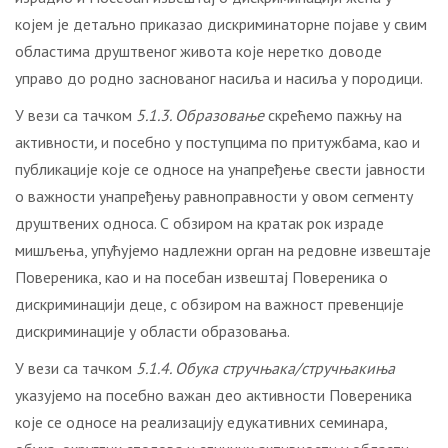
којем је детаљно приказао дискриминаторне појаве у свим
областима друштвеног живота које неретко доводе
управо до родно заснованог насиља и насиља у породици.
У вези са тачком
5.1.3. Образовање
скрећемо пажњу на
активности
,
и посебно у поступцима по притужбама, као и
публикације које се односе на унапређење свести јавности
о важности унапређењу равноправности у овом сегменту
друштвених односа. С обзиром на кратак рок израде
мишљења, упућујемо надлежни орган на редовне извештаје
Повереника, као и на посебан извештај Повереника о
дискриминацији деце, с обзиром на важност превенције
дискриминације у области образовања.
У вези са тачком
5.1.4. Обука стручњака/стручњакиња
указујемо на посебно важан део активности Повереника
које се односе на реализацију едукативних семинара,