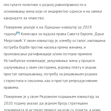
постулате политике о родној равноправности и
оснаживању жена који се индиректно односе и на замље
кандидате за чланство.
Повереник указује и на
Годишњ
и
извештај за 2019.
[9]
годину
Комесара за људска права Савета Европе, Дуње
Мијатовић. У овом извештају је, између осталог, наглашена
потреба борбе против насиља према женама, и
промовисање ратификације и/или потпуне примене
Истанбулске конвенције, укључивање жена у процесе
одлучивања у свим секторима, једнаку плату и једнак
приступ запошљавању, потребу за решавањем родних
стереотипа и сексизма, као и приступ репродуктивним
правима.
Повереник је у свом Редовном годишњем извештају за
2020. годину указао да једном броју стратешких
докумената је истекао период на који су донети, а нови