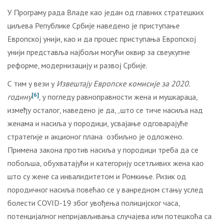
У Програму рада Владе као један од главних стратешких
циљева Републике Србије наведено је приступање
Европској унији, као и да процес приступања Европској
унији представља најбољи могући оквир за свеукупне
реформе, модернизацију и развој Србије.
С тим у вези у
Извештају
Европске комисије
за 2020.
[6]
годину
, у погледу равноправности жена и мушкараца,
између осталог, наведено je да, „што се тиче насиља над
женама и насиља у породици, усвајање одговарајуће
стратегије и акционог плана озбиљно је одложено.
Примена закона против насиља у породици треба да се
побољша, обухватајући и категорију осетљивих жена као
што су жене са инвалидитетом и Ромкиње. Ризик од
породичног насиља повећао се у ванредном стању услед
болести COVID-19 због увођења полицијског часа,
потенцијалног непријављивања случајева или потешкоћа са