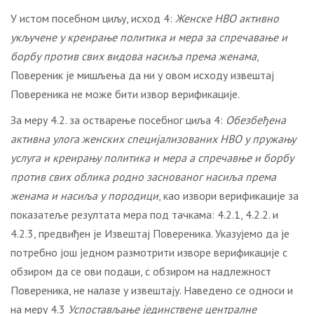
У истом посебном циљу, исход 4:
Женске НВО активно
укључене у креирање политика и мера за спречавање и
борбу против свих видова насиља према женама
,
Повереник је мишљења да ни у овом исходу извештај
Повереника не може бити извор верификације.
За меру 4.2. за остварење посебног циља 4:
Обезбеђена
активна улога женских специјализованих НВО у пружању
услуга и креирању политика и мера а спречавње и борбу
против свих облика родно заснованог насиља према
женама и насиља у породици
, као извори верификације за
показатеље резултата мера под тачкама: 4.2.1, 4.2.2. и
4.2.3, предвиђен је Извештај Повереника. Указујемо да је
потребно још једном размотрити изворе верификације с
обзиром да се ови подаци, с обзиром на надлежност
Повереника, не налазе у извештају. Наведено се односи и
на меру 4.3
Успостављање јединствене централне