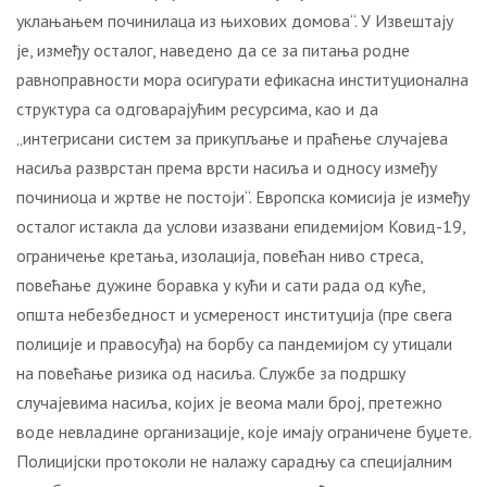
уклањањем починилаца из њихових домова“. У Извештају
је, између осталог, наведено да се за питања родне
равноправности мора осигурати ефикасна институционална
структура са одговарајућим ресурсима, као и да
„интегрисани систем за прикупљање и праћење случајева
насиља разврстан према врсти насиља и односу између
починиоца и жртве не постоји“. Европска комисија је између
осталог истакла да услови изазвани епидемијом Ковид-19,
ограничење кретања, изолација, повећан ниво стреса,
повећање дужине боравка у кући и сати рада од куће,
општа небезбедност и усмереност институција (пре свега
полиције и правосуђа) на борбу са пандемијом су утицали
на повећање ризика од насиља. Службе за подршку
случајевима насиља, којих је веома мали број, претежно
воде невладине организације, које имају ограничене буџете.
Полицијски протоколи не налажу сарадњу са специјалним