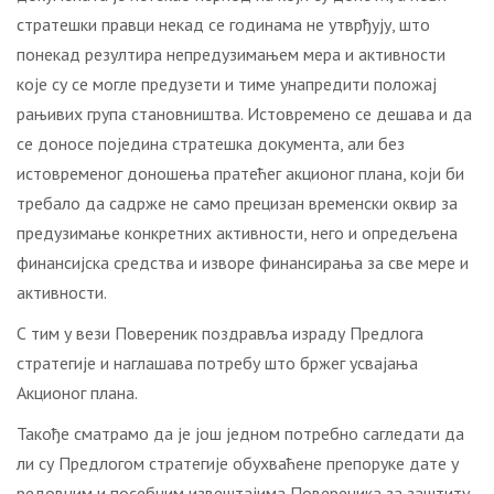
стратешки правци некад се годинама не утврђују, што
понекад резултира непредузимањем мера и активности
које су се могле предузети и тиме унапредити положај
рањивих група становништва. Истовремено се дешава и да
се доносе поједина стратешка документа, али без
истовременог доношења пратећег акционог плана, који би
требало да садрже не само прецизан временски оквир за
предузимање конкретних активности, него и опредељена
финансијска средства и изворе финансирања за све мере и
активности.
С тим у вези Повереник поздравља израду Предлога
стратегије и наглашава потребу што бржег усвајања
Акционог плана.
Такође сматрамо да је још једном потребно сагледати да
ли су Предлогом стратегије обухваћене препоруке дате у
редовним и посебним извештајима Повереника за заштиту