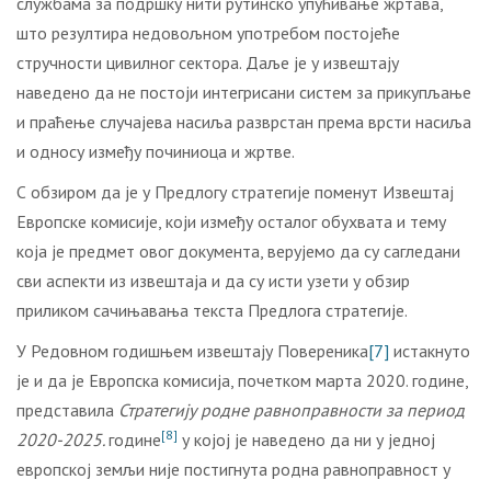
службама за подршку нити рутинско упућивање жртава,
што резултира недовољном употребом постојеће
стручности цивилног сектора. Даље је у извештају
наведено да не постоји интегрисани систем за прикупљање
и праћење случајева насиља разврстан према врсти насиља
и односу између починиоца и жртве.
С обзиром да је у Предлогу стратегије поменут Извештај
Европске комисије, који између осталог обухвата и тему
која је предмет овог документа, верујемо да су сагледани
сви аспекти из извештаја и да су исти узети у обзир
приликом сачињавања текста Предлога стратегије.
У Редовном годишњем извештају Повереника
[7]
истакнуто
је и да је Европска комисија, почетком марта 2020. године,
представила
Стратегију родне равноправности за период
[8]
2020-2025.
године
у којој је наведено да ни у једној
европској земљи није постигнута родна равноправност у