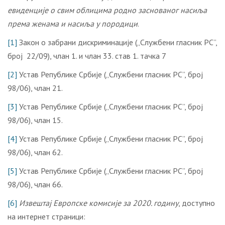
евиденције о свим облицима родно заснованог насиља
према женама и насиља у породици
.
[1]
Закон о забрани дискриминације („Службени гласник РС”,
број 22/09), члан 1. и члан 33. став 1. тачка 7
[2]
Устав Републике Србије („Службени гласник РС”, број
98/06), члан 21.
[3]
Устав Републике Србије („Службени гласник РС”, број
98/06), члан 15.
[4]
Устав Републике Србије („Службени гласник РС”, број
98/06), члан 62.
[5]
Устав Републике Србије („Службени гласник РС”, број
98/06), члан 66.
[6]
Извештај Европске комисије за 2020. годину
, доступно
на интернет страници: