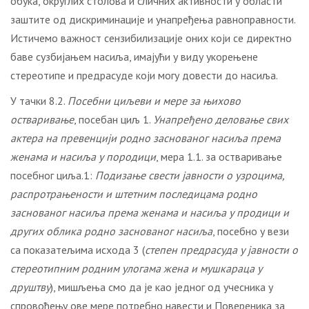
обука, округлих столова и сличних активности у области
заштите од дискриминације и унапређења равноправности.
Истичемо важност сензибилизације оних који се директно
баве сузбијањем насиља, имајући у виду укорењене
стереотипе и предрасуде који могу довести до насиља.
У тачки 8.2.
Посебни циљеви и мере за њихово
остваривање
, посебан циљ 1.
Унапређено деловање свих
актера на превенцији родно заснованог насиља према
женама и насиља у породици
, мера 1.1. за остваривање
посебног циља.1:
Подизање свести јавности о узроцима,
распротрањености и штетним последицама родно
заснованог насиља према женама и насиља у продици и
других облика родно заснованог насиља
, посебно у вези
са показатељима исхода 3 (
степен предрасуда у јавности о
стереотипним родним улогама жена и мушкараца у
друштву
), мишљења смо да је као једног од учесника у
спровођењу ове мере потребно навести и Повереника за