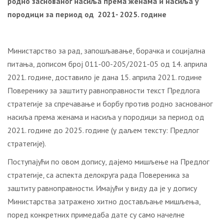
родно заснованог насиља према женама и насиља у
породици за период од 2021- 2025. године
Министарство за рад, запошљавање, борачка и социјална
питања, дописом број 011-00-205/2021-05 од 14. априла
2021. године, доставило је дана 15. априла 2021. године
Поверенику за заштиту равноправности текст Предлога
стратегије за спречавање и борбу против родно заснованог
насиља према женама и насиља у породици за период од
2021. године до 2025. године (у даљем тексту: Предлог
стратегије).
Поступајући по овом допису, дајемо мишљење на Предлог
стратегије, са аспекта делокруга рада Повереника за
заштиту равноправности. Имајући у виду да је у допису
Министарства затражено хитно достављање мишљења,
поред конкретних примедаба дате су само начелне