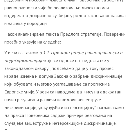
равноправности чије би реализовање директно или
индиректно допринело сузбијању родно заснованог насиља
и насиља у породици.
Након анализирања текста Предлога стратегије, Повереник
посебно указује на следеће:
У вези са тачком
5.1.1. Принцип родне равноправности и
недискриминације
које се односе на „недостатке у
законодавном оквиру“, подсећамо да је у току процес
израде измена и допуна Закона о забрани дискриминације,
који обухвата и његово усаглашавање са прописима
Европске уније. У вези са наводима да „нису на адекватан
начин регулисани различити видови вишеструке
дискриминације, укључујући и интерсекцијску“, наглашавамо
да пракса Повереника садржи примере реаговања на
случајеве вишеструке и интерсекцијске дискриминације.