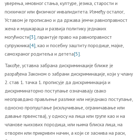
уверења, имовног стања, културе, језика, старости и
психичког или физичког инвалидитета. Између осталог,
Уставом је прописано и да држава јемчи равноправност
жена и мушкараца и развија политику једнаких
могућности
[3]
, гарантује право на равноправност
супружника
[4]
, као и посебну заштиту породице, мајке,
самохраног родитеља и детета
[5]
.
Такође, уставна забрана дискриминације ближе је
разрађена Законом о забрани дискриминације, који у члану
2. став 1. тачка 1. прописује да дискриминација и
дискриминаторно поступање означавају свако
неоправдано прављење разлике или неједнако поступање,
односно пропуштање (искључивање, ограничавање или
давање првенства), у односу на лица или групе као и на
чланове њихових породица, или њима блиска лица, на
отворен или прикривен начин, а који се заснива на раси,