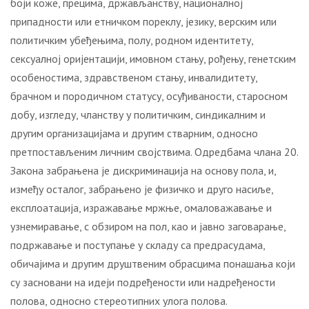
боји коже, прецима, држављанству, националној
припадности или етничком пореклу, језику, верским или
политичким убеђењима, полу, родном идентитету,
сексуалној оријентацији, имовном стању, рођењу, генетским
особеностима, здравственом стању, инвалидитету,
брачном и породичном статусу, осуђиваности, старосном
добу, изгледу, чланству у политичким, синдикалним и
другим организацијама и другим стварним, односно
претпостављеним личним својствима. Одредбама члана 20.
Закона забрањена је дискриминација на основу пола, и,
између осталог, забрањено је физичко и друго насиље,
експлоатација, изражавање мржње, омаловажавање и
узнемиравање, с обзиром на пол, као и јавно заговарање,
подржавање и поступање у складу са предрасудама,
обичајима и другим друштвеним обрасцима понашања који
су засновани на идеји подређености или надређености
полова, односно стереотипних улога полова.