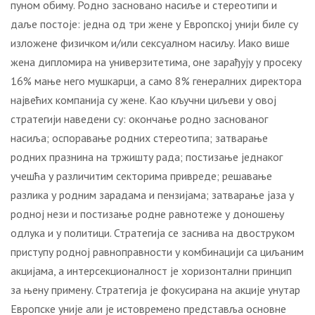
пуном обиму. Родно засновано насиље и стереотипи и
даље постоје: једна од три жене у Европској унији биле су
изложене физичком и/или сексуалном насиљу. Иако више
жена дипломира на универзитетима, оне зарађују у просеку
16% мање него мушкарци, а само 8% генералних директора
највећих компанија су жене. Као кључни циљеви у овој
стратегији наведени су: окончање родно заснованог
насиља; оспоравање родних стереотипа; затварање
родних празнина на тржишту рада; постизање једнаког
учешћа у различитим секторима привреде; решавање
разлика у родним зарадама и пензијама; затварање јаза у
родној нези и постизање родне равнотеже у доношењу
одлука и у политици. Стратегија се заснива на двоструком
приступу родној равноправности у комбинацији са циљаним
акцијама, а интерсекционалност је хоризонтални принцип
за њену примену. Стратегија је фокусирана на акције унутар
Европске уније али је истовремено представља основне