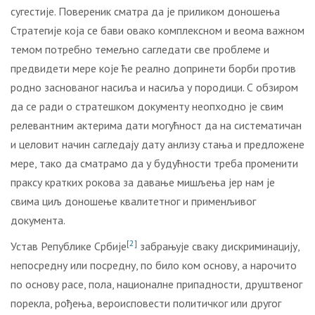
сугестије. Повереник сматра да је приликом доношења
Стратегије која се бави овако комплексном и веома важном
темом потребно темељно сагледати све проблеме и
предвидети мере које ће реално допринети борби против
родно заснованог насиља и насиља у породици. С обзиром
да се ради о стратешком документу неопходно је свим
релевантним актерима дати могућност да на систематичан
и целовит начин сагледају дату анлизу стања и предложене
мере, тако да сматрамо да у будућности треба променити
праксу кратких рокова за давање мишљења јер нам је
свима циљ доношење квалитетног и применљивог
документа.
[2]
Устав Републике Србије
забрањује сваку дискриминацију,
непосредну или посредну, по било ком основу, а нарочито
по основу расе, пола, националне припадности, друштвеног
порекла, рођења, вероисповести политичког или другог