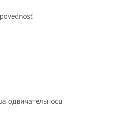
dpovednosť
ша одвичательносц