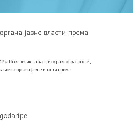
oргaнa jaвнe влaсти прeмa
DP и Повереник за заштиту равноправности,
aвникa oргaнa jaвнe влaсти прeмa
 godaripe