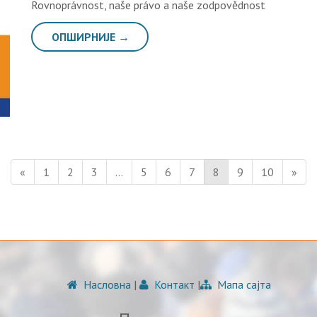
Rovnoprávnost, naše právo a naše zodpovědnost
ОПШИРНИЈЕ →
«
1
2
3
…
5
6
7
8
9
10
»
Насловна
|
Контакт
|
Мапа сајта