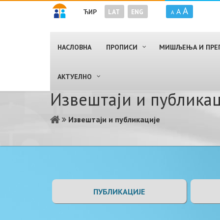
A
A
ЋИР
LAT
ENG
A
НАСЛОВНА
ПРОПИСИ
МИШЉЕЊА И ПРЕ
AКТУЕЛНО
Извештаји и публикац
Извештаји и публикације
ПУБЛИКАЦИЈЕ