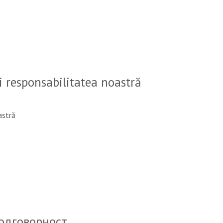
i responsabilitatea noastră
astră
одговорност