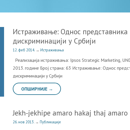
Истраживање: Oднoс прeдстaвникa 
дискриминaциjи у Србиjи
12. феб 2014.
→
Истраживања
Реализација истраживања: Ipsos Strategic Marketing, UN
2013. године Број страна: 63 Истраживање: Oднoс прeдст
дискриминaциjи у Србиjи
ОПШИРНИЈЕ →
Jekh-jekhipe amaro hakaj thaj amaro
26. нов 2013.
→
Публикације