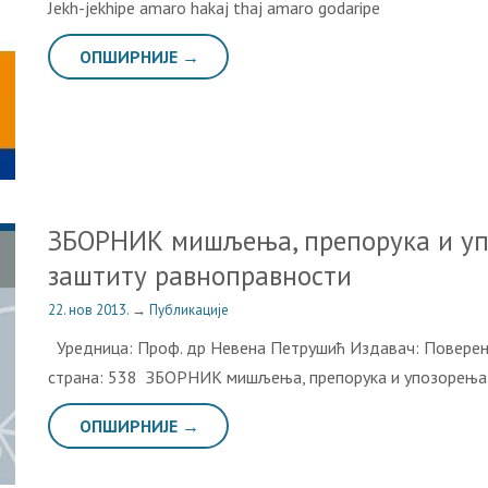
Jekh-jekhipe amaro hakaj thaj amaro godaripe
ОПШИРНИЈЕ →
ЗБОРНИК мишљења, препорука и уп
заштиту равноправности
22. нов 2013.
→
Публикације
Уредница: Прoф. др Невена Петрушић Издавач: Поверени
страна: 538 ЗБОРНИК мишљења, препорука и упозорења 
ОПШИРНИЈЕ →