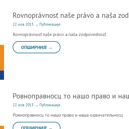
Rovnoprávnosť naše právo a naša zo
22. нов 2013.
→
Публикације
Rovnoprávnosť naše právo a naša zodpovednosť
ОПШИРНИЈЕ →
Ровноправносц то нашо право и на
22. нов 2013.
→
Публикације
Ровноправносц то нашо право и наша одвичательносц
ОПШИРНИЈЕ →