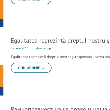
Egalitatea reprezintă dreptul nostru ș
22. нов 2013.
→
Публикације
Egalitatea reprezintă dreptul nostru și responsabilitatea no
ОПШИРНИЈЕ →
Рамноправност наше право и наша 