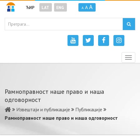
A
A
ЋИР
LAT
ENG
A
Togg
navig
Рамноправност наше право и наша
одговорност
Извештаји и публикације
Публикације
Рамноправност наше право и наша одговорност