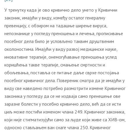
У тренутку када је ово кривично дело унето у Кривични
законик, имајући у виду, између осталог генералну
превенцију, с обзиром на тадашње ширење вируса,
непознанице у погледу преношења и лечења, прописивање
посебног дела било је условљено таквим друштвеним
околоностима. Имајући у виду развој медицинске науке,
иновативне терапије, онемогућавање преношења услед
коришћења такве терапије, смањење смртности и
обољевања, поставља се питање даље сврхе постојања
посебног кривичног дела. Повереник сматра да је имајући у
виду све наведено потребно размотрити измене Кривичног
законика у погледу да се не издваја само пренешење ове
заразне болести у посебно кривично дело, већ да се исти
циљ може постићи изменом члана 249. Кривичног законика,
који није стигматизујући само за људе који живе са ХИВ-ом,
односно стављањем ван снаге члана 250. Кривичног