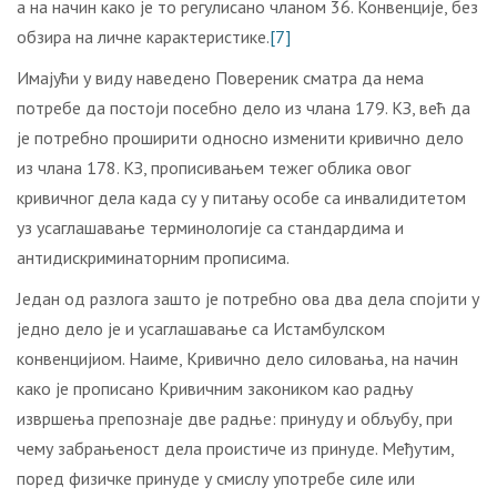
а на начин како је то регулисано чланом 36. Конвенције, без
обзира на личне карактеристике.
[7]
Имајући у виду наведено Повереник сматра да нема
потребе да постоји посебно дело из члана 179. КЗ, већ да
је потребно проширити односно изменити кривично дело
из члана 178. КЗ, прописивањем тежег облика овог
кривичног дела када су у питању особе са инвалидитетом
уз усаглашавање терминологије са стандардима и
антидискриминаторним прописима.
Један од разлога зашто је потребно ова два дела спојити у
једно дело је и усаглашавање са Истамбулском
конвенцијиом. Наиме, Кривично дело силовања, на начин
како је прописано Кривичним закоником као радњу
извршења препознаје две радње: принуду и обљубу, при
чему забрањеност дела проистиче из принуде. Међутим,
поред физичке принуде у смислу употребе силе или