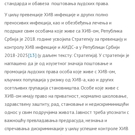
стандарда и обавеза поштовања људских права.
У циљу превенције ХИВ инфекције и других полно
преносивих инфекција, као и обезбеђења лечења и
подршке свим особама које живе са ХИВ-ом, Република
Србија је 2018. године усвојила Стратегију за превенцију и
контролу ХИВ инфекције и АИДС-а у Републици Србији
2018-2025
[13]
(у даљем тексту: Стратегија). У стратегији је
наглашено да је од изузетног значаја поштовање и
промоција људских права особа које живе с ХИВ-ом,
кључних популација у ризику од ХИВ-а, као и других
осетљивих групација становништва. Особе које живе с
ХИВ-ом имају право на приватност, нормално школовање,
здравствену заштиту, рад, становање и недискриминишући
однос у свим подручјима живота. Јавност треба упознати с
важношћу превладавања предрасуда, незнања и
спречавања дискриминације у циљу успешне контроле ХИВ