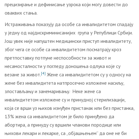
прецизирање и дефинисање узрока који могу довести до
оваквих стања.
Истраживања показују да особе са инвалидитетом спадају
у једну од најдискриминисанијих група у Републици Србији.
Још увек није напуштен медицински приступ инвалидитету,
због чега се особе са инвалидитетом посматрају кроз
претпоставку потпуне неспособности за живот и
несамосталности у погледу доношења одлука које су
[4]
везане за живот.
Жене са инвалидитетом су у односу на
жене без инвалидитета натпросечно изложене насиљу,
.
злостављању и занемаривању.
Неке жене са
инвалидитетом изложене су и принудној стерилизацији,
која се врши уз њихов изнуђен пристанак или без пристанка,
13% жена са инвалидитетом је било принуђено да
абортира, а принуду су вршили чланови породице или
њихови лекари и лекарке, са „објашњењем” да оне не би