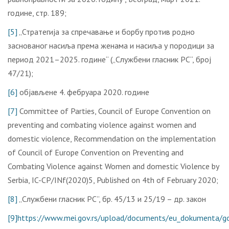
године, стр. 189;
[5]
„Стратегија за спречавање и борбу против родно
заснованог насиља према женама и насиља у породици за
период 2021–2025. године“ („Службени гласник РС“, број
47/21);
[6]
објављене 4. фебруара 2020. године
[7]
Committee of Parties, Council of Europe Convention on
preventing and combating violence against women and
domestic violence, Recommendation on the implementation
of Council of Europe Convention on Preventing and
Combating Violence against Women and domestic Violence by
Serbia, IC-CP/INf(2020)5, Published on 4th of February 2020;
[8]
„Службени гласник РС”, бр. 45/13 и 25/19 – др. закон
[9]
https://www.mei.gov.rs/upload/documents/eu_dokumenta/godi