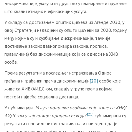
дискриминације, укључити друштво у планирање и пружање
што квалитетнијих и ефикаснијих услуга.
У складу са достизањем општих циљева из Агенде 2030, у
овој Стратегији издвојени су општи циљеви за 2020. годину
међу којима су и сузбијање дискриминације, тачније
достизање законодавног оквира (закона, прописа,
правилника) без дискриминације који се односи на ХИВ
особе.
Према резултатима последњег истраживања Однос
грађана и грађанки према дискриминацији
[20]
особе које
живе са ХИВ/АИДС-ом, спадају у групе према којима
постоји највећа социјална дистанца.
У публикацији „
Услуга подршке особама које живе са ХИВ/
[21]
АИДС-ом у заједници: процена исхода
“
сублимирани су
резултати спроведених истраживања и наведено да је
један од основних проблема са којима се суочава ова