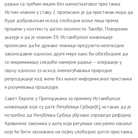
радњи са трећим лицем без њеног/његовог пристанка.
Истим чланом у ставу 2. прописано је да пристанак мора да
буде добровољан исход слободне воље лица према
процени у контексту датих околности. Такође, Повереник
указује и да је чланом 39. Истамбулске конвенције
прописано да ће државе чланице предузети неопходне
законодавне односно друге мере како би обезбедиле да
се инкриминишу следеће намерне радње – операције у
сврху односно уз исход онемогућавања природне
репродукције код жене без њеног информисаног пристанка
и разумевања процедуре.
Савет Европе у Препорукама за примену Истамбулске
конвенције које су дате Републици Србији
[6]
, истакао да је
потребно да Република Србија убрзано спроведе реформу
Кривичног законика у делу који регулише сексуално насиље
које ће бити засновано на појму слободно датог пристанка,