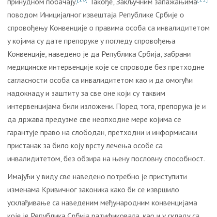
принудном побачају.
Такође, Закључним запажањима
поводом Иницијалног извештаја Републике Србије о
спровођењу Конвенције о правима особа са инвалидитетом
у којима су дате препоруке у погледу спровођења
Конвенције, наведено је да Република Србија, забрани
медицинске интервенције које се спроводе без претходне
сагласности особа са инвалидитетом као и да омогући
надокнаду и заштиту за све оне који су таквим
интервенцијама били изложени. Поред тога, препорука је и
да држава предузме све неопходне мере којима се
гарантује право на слободан, претходни и информисани
пристанак за било коју врсту лечења особе са
инвалидитетом, без обзира на њену пословну способност.
Имајући у виду све наведено потребно је приступити
изменама Кривичног законика како би се извршило
усклађивање са наведеним међународним конвенцијама
које је Република Србија ратификовала, као и у складу са