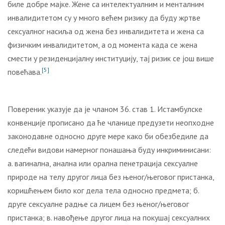
биле добре мајке. Жене са интелектуалним и менталним
инвалидитетом су у много већем ризику да буду жртве
сексуалног насиља од жена без инвалидитета и жена са
физичким инвалидитетом, а од момента када се жена
смести у резиденцијалну институцију, тај ризик се још више
[5]
повећава.
Повереник указује да је чланом 36. став 1. Истамбулске
конвенције прописано да ће чланице предузети неопходне
законодавне односно друге мере како би обезбедиле да
следећи видови намерног понашања буду инкриминисани:
a. вагинална, анална или орална пенетрација сексуалне
природе на телу другог лица без њеног/његовог пристанка,
коришћењем било ког дела тела односно предмета; б.
друге сексуалне радње са лицем без њеног/његовог
пристанка; в. навођење другог лица на покушај сексуалних