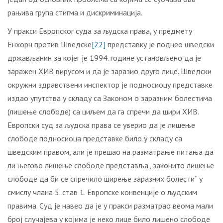
рањива група стигма и дискриминација.
У пракси Европског суда за људска права, у предмету
Енхорн против Шведске
[22]
представку је поднео шведски
држављанин за којег је 1994. године установљено да је
заражен ХИВ вирусом и да је заразио друго лице. Шведски
окружни здравствени инспектор је подносиоцу представке
издао упутства у складу са Законом о заразним болестима
(лишење слободе) са циљем да га спречи да шири ХИВ.
Европски суд за људска права се уверио да је лишење
слободе подносиоца представке било у складу са
шведским правом, али је прешао на разматрање питања да
ли његово лишење слободе представља „законито лишење
слободе да би се спречило ширење заразних болести“ у
смислу члана 5. став 1. Европске конвенције о људским
правима. Суд је навео да је у пракси разматрао веома мали
број случајева у којима је неко лице било лишено слободе