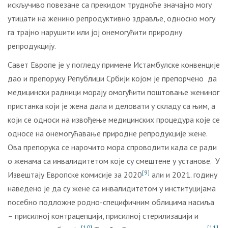
искључиво повезане са прекидом трудноће значајно могу
утицати на женино репродуктивно здравље, односно могу
га трајно нарушити или јој онемогућити природну
репродукцију.
Савет Европе је у погледу примене Истамбулске конвенције
дао и препоруку Републици Србији којом је препорчено да
медицински радници морају омогућити поштовање жениног
пристанка који је жена дала и деловати у складу са њим, а
који се односи на извођење медицинских процедура које се
односе на онемогућавање природне репродукције жене.
Ова препорука се нарочито мора спроводити када се ради
о женама са инвалидитетом које су смештене у установе. У
[9]
Извештају Европске комисије за 2020
али и 2021. годину
наведено је да су жене са инвалидитетом у институцијама
посебно подложне родно-специфичним облицима насиља
– присилној контрацепцији, присилној стерилизацији и
[10]
[11]