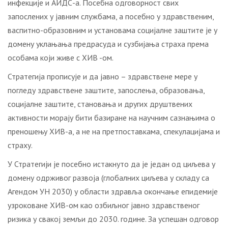
инфекције и АИДС-а. Посебна одговорност свих
запослених у јавним службама, а посебно у здравственим,
васпитно-образовним и установама социјалне заштите је у
домену уклањања предрасуда и сузбијања страха према
особама који живе с ХИВ -ом.
Стратегија прописује и да јавно – здравствене мере у
погледу здравствене заштите, запослења, образовања,
социјалне заштите, становања и других друштвених
активности морају бити базиране на научним сазнањима о
преношењу ХИВ-а, а не на претпоставкама, спекулацијама и
страху.
У Стратегији је посебно истакнуто да је један од циљева у
домену одрживог развоја (глобалних циљева у складу са
Агендом УН 2030) у области здравља окончање епидемије
узроковане ХИВ-ом као озбиљног јавно здравственог
ризика у свакој земљи до 2030. године. За успешан одговор