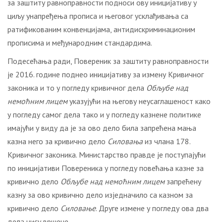
за заштиту равноправности подноси ову иницијативу у
циљу унапређења прописа и његовог усклађивања са
ратификованим конвенцијама, антидискриминационим
прописима и међународним стандардима.
Подесећања ради, Повереник за заштиту равноправности
је 2016. године поднео иницијативу за измену Кривичног
законика и то у погледу кривичног дела
Обљубе над
немоћним лицем
указујући на његову неусаглашеност како
у погледу самог дела тако и у погледу казнене политике
имајући у виду да је за ово дело била запрећена мања
казна него за кривично дело
Силовања
из члана 178.
Кривичног законика. Министарство правде је поступајући
по иницијативи Повереника у погледу повећања казне за
кривично дело
Обљубе
над немоћним лицем
запрећену
казну за ово кривично дело изједначило са казном за
кривично дело
Силовање
. Друге измене у погледу ова два
дела нису вршене.