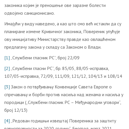
законика којим је преношење ове заразне болести
одвојено санкционисано.
Имајући у виду наведено, а као што смо већ истакли да су
планиране измене Кривичног законика, Повереник упућује
ову иницијативу Министарству правде као овлашћеном
предлагачу закона у складу са Законом о Влади.
[1]
„Службени гласник РС”, број 22/09
[2]
„Службени гласни РС”, бр. 85/05, 88/05-исправка,
107/05-исправка, 72/09, 111/09, 121/12, 104/13 и 108/14
[3]
Закон о потврђивању Конвенције Савета Европе о
спречавању и борби против насиља над женама и насиља у
породици („Службени гласник РС – Међународни уговори“,
број 12/13)
[4]
„Редован годишњи извештај Повереника за заштиту
равноправности за 2020. годину“, Београд, март 2021.