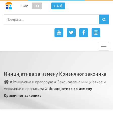
A
A
ЋИР
LAT
A
Togg
navig
Иницијатива за измену Кривичног законика
Мишљења и препоруке
Законодавне иницијативе и
мишљење о прописима
Иницијатива за измену
Кривичног законика