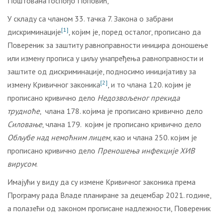
Поштована госпођо Поповић,
У складу са чланом 33. тачка 7. Закона о забрани
[1]
дискриминације
, којим је, поред осталог, прописано да
Повереник за заштиту равноправности иницира доношење
или измену прописа у циљу унапређења равноправности и
заштите од дискриминације, подносимо иницијативу за
[2]
измену Кривичног законика
, и то члана 120. којим је
прописано кривично дело
Недозвољеног прекида
трудноће
, члана 178. којима је прописано кривично дело
Силовање
, члана 179. којим је прописано кривично дело
Обљубе
над немоћним лицем
, као и члана 250. којим је
прописано кривично дело
Преношења инфекције ХИВ
вирусом
.
Имајући у виду да су измене Кривичног законика према
Програму рада Владе планиране за децембар 2021. године,
а полазећи од законом прописане надлежности, Повереник