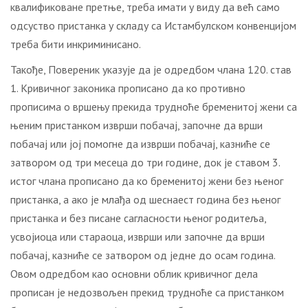
квалификоване претње, треба имати у виду да већ само
одсуство пристанка у складу са Истамбулском конвенцијом
треба бити инкриминисано.
Такође, Повереник указује да је одредбом члана 120. став
1. Кривичног законика прописано да ко противно
прописима о вршењу прекида трудноће бременитој жени са
њеним пристанком изврши побачај, започне да врши
побачај или јој помогне да изврши побачај, казниће се
затвором од три месеца до три године, док је ставом 3.
истог члана прописано да ко бременитој жени без њеног
пристанка, а ако је млађа од шеснаест година без њеног
пристанка и без писане сагласности њеног родитеља,
усвојиоца или стараоца, изврши или започне да врши
побачај, казниће се затвором од једне до осам година.
Овом одредбом као основни облик кривичног дела
прописан је недозвољен прекид трудноће са пристанком