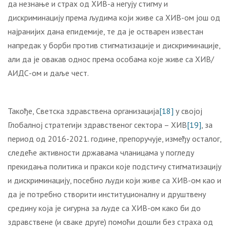
да незнање и страх од ХИВ-а негују стигму и
дискриминацију према људима који живе са ХИВ-ом још од
најранијих дана епидемије, те да је остварен известан
напредак у борби против стигматизације и дискриминације,
али да је овакав однос према особама које живе са ХИВ/
АИДС-ом и даље чест.
Такође, Светска здравствена организација
[18]
у својој
Глобалној стратегији здравственог сектора – ХИВ
[19]
, за
период од 2016-2021. године, препоручује, између осталог,
следеће активности државама чланицама у погледу
прекидања политика и пракси које подстичу стигматизацију
и дискриминацију, посебно људи који живе са ХИВ-ом као и
да је потребно створити институционалну и друштвену
средину која је сигурна за људе са ХИВ-ом како би до
здравствене (и сваке друге) помоћи дошли без страха од