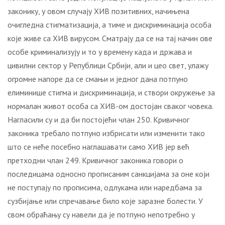
законику, у овом случају ХИВ позитивних, начињена
очигледна стигматизација, а тиме и дискриминација особа
које живе са ХИВ вирусом. Сматрају да се на тај начин ове
особе криминализују и то у времену када и држава и
цивилни сектор у Републици Србији, али и цео свет, улажу
огромне напоре да се смањи и једног дана потпуно
елиминише стигма и дискриминација, и створи окружење за
нормалан живот особа са ХИВ-ом достојан сваког човека.
Нагласили су и да би постојећи члан 250. Кривичног
законика требало потпуно избрисати или изменити тако
што се неће посебно наглашавати само ХИВ јер већ
претходни члан 249. Кривичног законика говори о
последицама односно прописаним санкцијама за оне који
не поступају по прописима, одлукама или наредбама за
сузбијање или спречавање било које заразне болести. У
свом обраћању су навели да је потпуно непотребно у