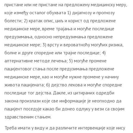
пристане или не пристане на предложену медицинску меру,
које између осталог обухвата 1) дијагнозу и прогнозу
болести; 2) кратак опис, циљ и корист од предложене
медицинске мере, време трајања и могуће последице
предузимања, односно непредузимања предложене
медицинске мере; 3) врсту и вероватноћу могућих ризика,
болне и друге споредне или трајне последице; 4)
алтернативне методе лечења; 5) могуће промене
пацијентовог стања после предузимања предложене
медицинске мере, као и могуће нужне промене у начину
живота пацијената; 6) дејство лекова и могуће споредне
последице тог дејства. Дакле, из цитираних одредби
закона произлази које све информације је неопходно да
пацијент поседује какао би донео одлуку у вези са својим
здравственим стањем.
Треба имати у виду и да различите интервенције које нису