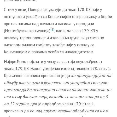
С тим у вези, Повереник указује да члан 178. КЗ није у
потпуности усклађен са Конвенцијом о спречавању и борби
против насиља над женама и насиља у породици
[3]
(Истамбулска конвенција)
, као и да члан 179. КЗ у
погледу терминологије и издвајања групе лица само по
њиховом личном својству такође није у складу са
Конвенцијом о правима особа са инвалидитетом.
Најпре ћемо појснити у чему се састоји неусклађеност
члана 179. КЗ. Након усвојених измена, чланом 178. став 1.
Кривичног законика прописано је да
ко
принуди другог на
обљубу или са њом изједначен чин употребом силе или
претњом да ће непосредно напасти на живот или тело тог
или њему блиског лица,
казниће се казном затвора од 5
до 12 година
, док је одредбом члана 179. став 1.
прописано да
ко над другим изврши обљубу или са њом