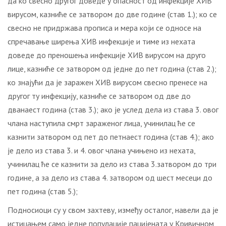
да ко свесно другог доведе у опасност од инфекције ХИВ
вирусом, казниће се затвором до две године (став 1.); ко се
свесно не придржава прописа и мера који се односе на
спречавање ширења ХИВ инфекције и тиме из нехата
доведе до преношења инфекције ХИВ вирусом на друго
лице, казниће се затвором од једне до пет година (став 2.);
ко знајући да је заражен ХИВ вирусом свесно пренесе на
другог ту инфекцију, казниће се затвором од две до
дванаест година (став 3.); ако је услед дела из става 3. овог
члана наступила смрт зараженог лица, учинилац ће се
казнити затвором од пет до петнаест година (став 4.); ако
је дело из става 3. и 4. овог члана учињено из нехата,
учинилац ће се казнити за дело из става 3.затвором до три
године, а за дело из става 4. затвором од шест месеци до
пет година (став 5.);
Подносиоци су у свом захтеву, између осталог, навели да је
истицањем само једне популације пацијената у Кривичном