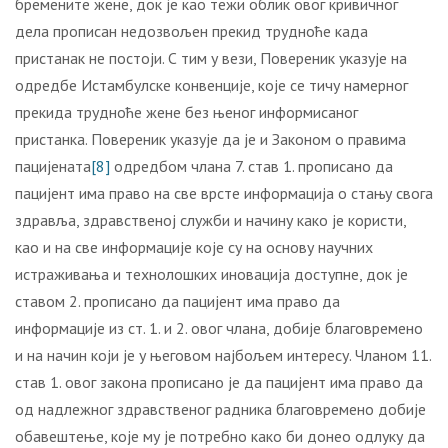
бремените жене, док је као тежи облик овог кривичног
дела прописан недозвољен прекид трудноће када
пристанак не постоји. С тим у вези, Повереник указује на
одредбе Истамбулске конвенције, које се тичу намерног
прекида трудноће жене без њеног информисаног
пристанка. Повереник указује да је и Законом о правима
пацијената
[8]
одредбом члана 7. став 1. прописано да
пацијент има право на све врсте информација о стању свога
здравља, здравственој служби и начину како је користи,
као и на све информације које су на основу научних
истраживања и технолошких иновација доступне, док је
ставом 2. прописано да пацијент има право да
информације из ст. 1. и 2. овог члана, добије благовремено
и на начин који је у његовом најбољем интересу. Чланом 11.
став 1. овог закона прописано је да пацијент има право да
од надлежног здравственог радника благовремено добије
обавештење, које му је потребно како би донео одлуку да