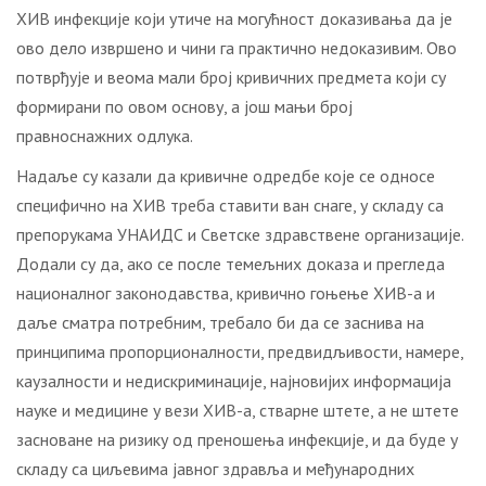
ХИВ инфекције који утиче на могућност доказивања да је
ово дело извршено и чини га практично недоказивим. Ово
потврђује и веома мали број кривичних предмета који су
формирани по овом основу, а још мањи број
правноснажних одлука.
Надаље су казали да кривичне одредбе које се односе
специфично на ХИВ треба ставити ван снаге, у складу са
препорукама УНАИДС и Светске здравствене организације.
Додали су да, ако се после темељних доказа и прегледа
националног законодавства, кривично гоњење ХИВ-а и
даље сматра потребним, требало би да се заснива на
принципима пропорционалности, предвидљивости, намере,
каузалности и недискриминације, најновијих информација
науке и медицине у вези ХИВ-а, стварне штете, а не штете
засноване на ризику од преношења инфекције, и да буде у
складу са циљевима јавног здравља и међународних