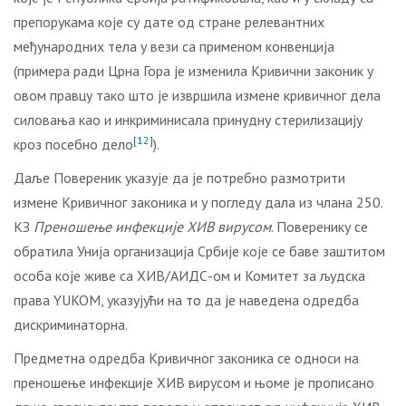
препорукама које су дате од стране релевантних
међународних тела у вези са применом конвенција
(примера ради Црна Гора је изменила Кривични законик у
овом правцу тако што је извршила измене кривичног дела
силовања као и инкриминисала принудну стерилизацију
[12]
кроз посебно дело
).
Даље Повереник указује да је потребно размотрити
измене Кривичног законика и у погледу дала из члана 250.
КЗ
Преношење инфекције ХИВ вирусом
. Поверенику се
обратила Унија организација Србије које се баве заштитом
особа које живе са ХИВ/АИДС-ом и Комитет за људска
права YUKOM, указујући на то да је наведена одредба
дискриминаторна.
Предметна одредба Кривичног законика се односи на
преношење инфекције ХИВ вирусом и њоме је прописано