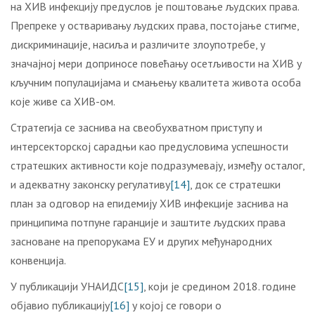
на ХИВ инфекцију предуслов је поштовање људских права.
Препреке у остваривању људских права, постојање стигме,
дискриминације, насиља и различите злоупотребе, у
значајној мери доприносе повећању осетљивости на ХИВ у
кључним популацијама и смањењу квалитета живота особа
које живе са ХИВ-ом.
Стратегија се заснива на свеобухватном приступу и
интерсекторској сарадњи као предусловима успешности
стратешких активности које подразумевају, између осталог,
и адекватну законску регулативу
[14]
, док се стратешки
план за одговор на епидемију ХИВ инфекције заснива на
принципима потпуне гаранције и заштите људских права
засноване на препорукама ЕУ и других међународних
конвенција.
У публикацији УНАИДС
[15]
, који је средином 2018. године
објавио публикацију
[16]
у којој се говори о