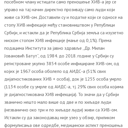
посебном члану истицати само преношење ХИВ-а јер се
управо на тај начин директно прозивају само људи који
живе са ХИВ-ом. Доставили су и податке који се односе на
стопу ХИВ инфекције међу становништвом у Републици
Србији, и истакли да је Република Србија земља са изузетно
ниском стопом ХИВ инфекције (мање од 0,1%). Према
подацима Института за јавно здравље „Др. Милан
Јовановић Батут“, од 1984. до 2018. године у Србији су
регистроване укупно 3854 особе инфициране ХИВ-ом, од
којих је 1967 особа оболело од АИДС-а (51% свих
дијагностикованих ХИВ + особа), док је 1255 особа умрло
(1134 особе су умрле од АИДС-а, тј. 29% свих особа којима
је дијагностикована ХИВ инфекција). То значи да у Србији
званично нешто мало више од две и по хиљаде људи
(незванично око три и по хиљаде људи) живи са ХИВ-ом.
Истакли су да законодавац није узео у обзир, приликом
формулисања ове одредбе, медицински аспект преношења