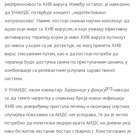
(не)преносивости ХИВ вируса. Између осталог, је наведено
да УНАИДС потврђује концепт
„недетектовано-
непреносиво
“. Наиме, постоји снажан научни консензус да
људи који живе са ХИВ вирусом, и који узимају ефективну
антивирусну терапију којом је ниво ХИВ вируса потиснут
до нивоа у којем се не детектује, не могу пренети ХИВ
вирус сексуалним путем, као и да постоји потреба да
терапија буде доступна свима по приступачним ценама, у
комбинацији са релевантним услугама здравственог
система.
[17]
У УНАИДС-овом извештају
Заједнице у фокусу
наводи
се да темпо напретка у смањењу броја нових инфекција
ХИВ-ом, унапређењу приступа лечењу и окончању смртних
случајева повезаних са АИДС-ом успорава, те да је хитно
потребно да политички лидери врате АИДС на дневни ред
како би његов нестанак постао стварност. Констатовано је