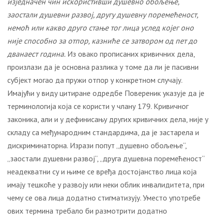
изједначен чин искористивши душевно обољење,
заостали душевни развој, другу душевну поремећеност,
немоћ или какво друго стање тог лица услед којег оно
није способно за отпор, казниће се затвором од пет до
дванаест година.
Из овако прописаних кривичних дела,
произлази да је основна разлика у томе да ли је пасивни
субјект могао да пружи отпор у конкретном случају.
Имајући у виду цитиране одредбе Повереник указује да је
терминологија која се користи у члану 179. Кривичног
законика, али и у дефинисању других кривичних дела, није у
складу са међународним стандардима, да је застарела и
дискриминаторна. Изрази попут „душевно обољење“,
„заостали душевни развој“, „друга душевна поремећеност“
неадекватни су и њиме се вређа достојанство лица која
имају тешкоће у развоју или неки облик инвалидитета, при
чему се ова лица додатно стигматизују. Уместо употребе
ових термина требало би размотрити додатно