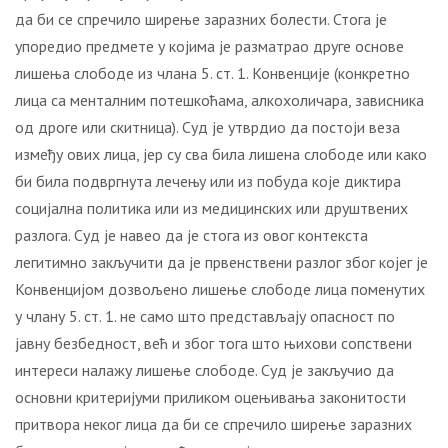
да би се спречило ширење заразних болести. Стога је
упоредио предмете у којима је разматрао друге основе
лишења слободе из члана 5. ст. 1. Конвенције (конкретно
лица са менталним потешкоћама, алкохоличара, зависника
од дроге или скитница). Суд је утврдио да постоји веза
између ових лица, јер су сва била лишена слободе или како
би била подвргнута лечењу или из побуда које диктира
социјална политика или из медицинских или друштвених
разлога. Суд је навео да је стога из овог контекста
легитимно закључити да је првенствени разлог због којег је
Конвенцијом дозвољено лишење слободе лица поменутих
у члану 5. ст. 1. не само што представљају опасност по
јавну безбедност, већ и због тога што њихови сопствени
интереси налажу лишење слободе. Суд је закључио да
основни критеријуми приликом оцењивања законитости
притвора неког лица да би се спречило ширење заразних