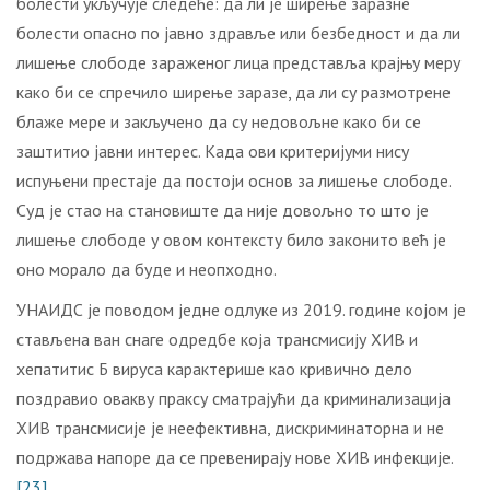
болести укључује следеће: да ли је ширење заразне
болести опасно по јавно здравље или безбедност и да ли
лишење слободе зараженог лица представља крајњу меру
како би се спречило ширење заразе, да ли су размотрене
блаже мере и закључено да су недовољне како би се
заштитио јавни интерес. Када ови критеријуми нису
испуњени престаје да постоји основ за лишење слободе.
Суд је стао на становиште да није довољно то што је
лишење слободе у овом контексту било законито већ је
оно морало да буде и неопходно.
УНАИДС је поводом једне одлуке из 2019. године којом је
стављена ван снаге одредбе која трансмисију ХИВ и
хепатитис Б вируса карактерише као кривично дело
поздравио овакву праксу сматрајући да криминализација
ХИВ трансмисије је неефективна, дискриминаторна и не
подржава напоре да се превенирају нове ХИВ инфекције.
[23]