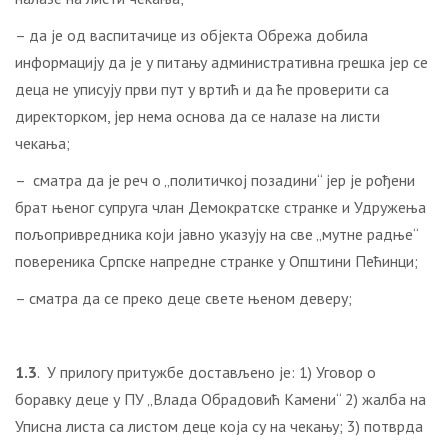
– да је од васпитачице из објекта Обрежа добила
информацију да је у питању административна грешка јер се
деца не уписују први пут у вртић и да ће проверити са
директорком, јер нема основа да се налазе на листи
чекања;
– сматра да је реч о „политичкој позадини“ јер је рођени
брат њеног супруга члан Демократске странке и Удружења
пољопривредника који јавно указују на све „мутне радње“
повереника Српске напредне странке у Општини Пећинци;
– сматра да се преко деце свете њеном деверу;
1.3
. У прилогу притужбе достављено је: 1) Уговор о
боравку деце у ПУ „Влада Обрадовић Камени“ 2) жалба на
Уписна листа са листом деце која су на чекању; 3) потврда