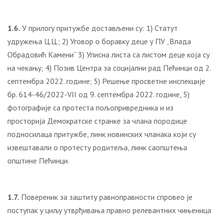
1.6.
У прилогу притужбе достављени су: 1) Статут
удружења Ц.Ц.; 2) Уговор о боравку деце у ПУ „Влада
Обрадовић Камени“ 3) Уписна листа са листом деце која су
на чекању; 4) Позив Центра за социјални рад Пећинци од 2.
септембра 2022. године; 5) Решење просветне инспекције
бр. 614-46/2022-VII од 9. септембра 2022. године, 5)
фотографије са протеста пољопривредника и из
просторија Демократске странке за члана породице
подносилаца притужбе, линк новинских чланака који су
извештавали о протесту родитеља, линк саопштења
општине Пећинци.
1.7.
Повереник за заштиту равноправности спровео је
поступак у циљу утврђивања правно релевантних чињеница