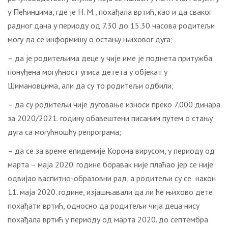
у Пећинцима, где је Н. М., похађала вртић, као и да сваког
радног дана у периоду од 7.30 до 15.30 часова родитељи
могу да се информишу о остању њиховог дуга;
– да је родитељима деце у чије име је поднета притужба
понуђена могућност уписа детета у објекат у
Шимановцима, али да су то родитељи одбили;
– да су родитељи чије дуговање износи преко 7.000 динара
за 2020/2021. годину обавештени писаним путем о стању
дуга са могућношћу репрограма;
– да се за време епидемије Корона вирусом, у периоду од
марта – маја 2020. године боравак није плаћао јер се није
одвијао васпитно-образовни рад, а родитељи су се након
11. маја 2020. године, изјашњавали да ли ће њихово дете
похађати вртић, односно да родитељи чија деца нису
похађала вртић у периоду од марта 2020. до септембра