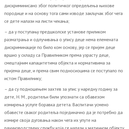
дискриминисано због политичког опредељења њихове
породице и на основу тога сами изводе закључак због чега
се дете налази на листи чекања;
– да у поступању предшколске установе приликом
разматрања и одлучивања о упису деце нема елемената
дискриминације по било ком основу, јер се пријем деце
вршио у складу са Правилником према узрасту деце,
смештајним капацитетима објекта и нормативима за
пријема деце, и према свим подносиоцима се поступало по
истом Правилнику;
– да су подношењем захтев за упис у наредну годину за
дете, Н. М., родитељи били упознати са обавезом
измирења услуге боравка детета. Васпитачи усмено
обавесте сваког родитеља појединачно да је потребно да
измире своја дуговања након чега их упуте на
рачуноводствену службу која се налази у матичном објекту