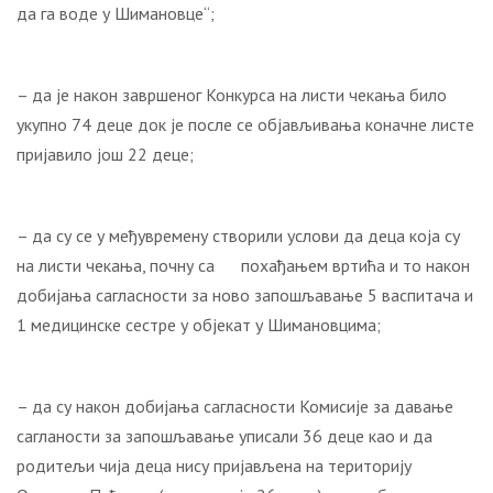
да га воде у Шимановце“;
– да је након завршеног Конкурса на листи чекања било
укупно 74 деце док је после се објављивања коначне листе
пријавило још 22 деце;
– да су се у међувремену створили услови да деца која су
на листи чекања, почну са похађањем вртића и то након
добијања сагласности за ново запошљавање 5 васпитача и
1 медицинске сестре у објекат у Шимановцима;
– да су након добијања сагласности Комисије за давање
сагланости за запошљавање уписали 36 деце као и да
родитељи чија деца нису пријављена на територију