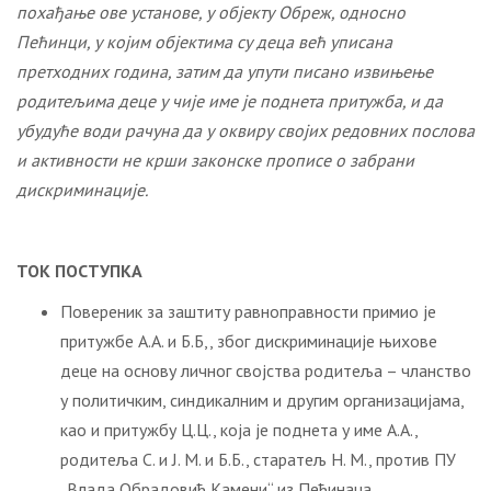
похађање ове установе, у објекту Обреж, односно
Пећинци, у којим објектима су деца већ уписана
претходних година, затим да упути писано извињење
родитељима деце у чије име је поднета притужба, и да
убудуће води рачуна
да у оквиру својих редовних послова
и активности не крши законске прописе о забрани
дискриминације.
ТОК ПОСТУПКА
Повереник за заштиту равноправности примио је
притужбе А.А. и Б.Б,, због дискриминације њихове
деце на основу личног својства родитеља – чланство
у политичким, синдикалним и другим организацијама,
као и притужбу Ц.Ц., која је поднета у име А.А.,
родитеља С. и Ј. М. и Б.Б., старатељ Н. М., против ПУ
„Влада Обрадовић Камени“ из Пећинаца.