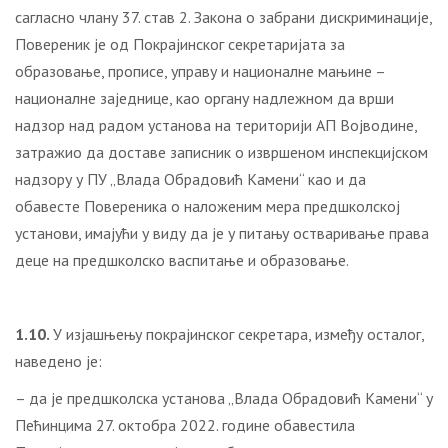
сагласно члану 37. став 2. Закона о забрани дискриминације,
Повереник је од Покрајинског секретаријата за
образовање, прописе, управу и националне мањине –
националне заједнице, као органу надлежном да врши
надзор над радом установа на територији АП Војводине,
затражио да доставе записник о извршеном инспекцијском
надзору у ПУ „Влада Обрадовић Камени“ као и да
обавесте Повереника о наложеним мера предшколској
установи, имајући у виду да је у питању остваривање права
деце на предшколско васпитање и образовање.
1.10.
У изјашњењу покрајинског секретара, између осталог,
наведено је:
– да је предшколска установа „Влада Обрадовић Камени“ у
Пећинцима 27. октобра 2022. године обавестила