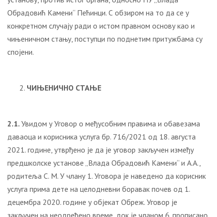
Обрадовић Камени“ Пећинци. С обзиром на то да се у
конкретном случају ради о истом правном основу као и
чињеничном стању, поступци по поднетим притужбама су
спојени.
ЧИЊЕНИЧНО СТАЊЕ
2.1.
Увидом у Уговор о међусобним правима и обавезама
даваоца и корисника услуга бр. 716/2021 од 18. августа
2021. године, утврђено је да је уговор закључен између
предшколске установе „Влада Обрадовић Камени“ и А.А.,
родитеља С. М. У члану 1. Уговора је наведено да корисник
услуга прима дете на целодневни боравак почев од 1.
децембра 2020. године у објекат Обреж. Уговор је
закључен на неодређено време, док је чланом 6. прописано