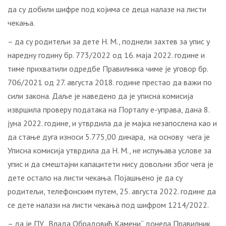
да су добили шифре под којима се деца налазе на листи
чекања.
– да су родитељи за дете Н. М., поднели захтев за упис у
наредну годину бр. 773/2022 од 16. маја 2022. године и
тиме прихватили одредбе Правилника чиме је уговор бр.
706/2021 од 27. августа 2018. године престао да важи по
сили закона. Даље је наведено да је уписна комисија
извршила проверу података на Порталу е-управа, дана 8.
јуна 2022. године, и утврдила да је мајка незапослена као и
да стање дуга износи 5.775,00 динара, на основу чега је
Уписна комисија утврдила да Н. М., не испуњава услове за
упис и да смештајни капацитети нису довољни због чега је
дете остало на листи чекања. Појашњено је да су
родитељи, телефонским путем, 25. августа 2022. године да
се дете налази на листи чекања под шифром 1214/2022.
– да је ПУ „Влада Обрадовић Камени“ донела Правилник