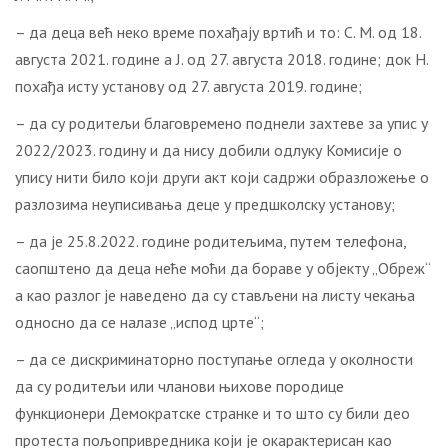
– да деца већ неко време похађају вртић и то: С. М. од 18.
августа 2021. године а Ј. од 27. августа 2018. године; док Н.
похађа исту установу од 27. августа 2019. године;
– да су родитељи благовремено поднели захтеве за упис у
2022/2023. годину и да нису добили одлуку Комисије о
упису нити било који други акт који садржи образложење о
разлозима неуписивања деце у предшколску установу;
– да је 25.8.2022. године родитељима, путем телефона,
саопштено да деца неће моћи да бораве у објекту „Обреж“
а као разлог је наведено да су стављени на листу чекања
односно да се налазе „испод црте“;
– да се дискриминаторно поступање огледа у околности
да су родитељи или чланови њихове породице
функционери Демократске странке и то што су били део
протеста пољопривредника који је окарактерисан као