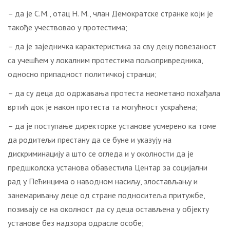
– да је С.М., отац Н. М., члан Демократске странке који је
такође учествовао у протестима;
– да је заједничка карактеристика за сву децу повезаност
са учешћем у локалним протестима пољопривредника,
односно припадност политичкој странци;
– да су деца до одржавања протеста неометано похађала
вртић док је након протеста та могућност ускраћена;
– да је поступање директорке установе усмерено ка томе
да родитељи престану да се буне и указују на
дискриминацију а што се огледа и у околности да је
предшколска установа обавестила Центар за социјални
рад у Пећинцима о наводном насиљу, злостављању и
занемаривању деце од стране подноситеља притужбе,
позивају се на околност да су деца остављена у објекту
установе без надзора одрасле особе;