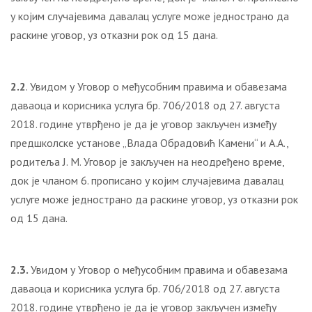
у којим случајевима давалац услуге може једнострано да
раскине уговор, уз отказни рок од 15 дана.
2.2
. Увидом у Уговор о међусобним правима и обавезама
даваоца и корисника услуга бр. 706/2018 од 27. августа
2018. године утврђено је да је уговор закључен између
предшколске установе „Влада Обрадовић Камени“ и А.А.,
родитеља Ј. М. Уговор је закључен на неодређено време,
док је чланом 6. прописано у којим случајевима давалац
услуге може једнострано да раскине уговор, уз отказни рок
од 15 дана.
2.3.
Увидом у Уговор о међусобним правима и обавезама
даваоца и корисника услуга бр. 706/2018 од 27. августа
2018. године утврђено је да је уговор закључен између