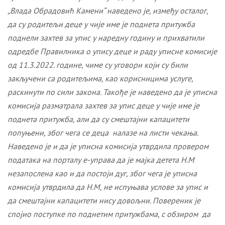
„Влада Обрадовић Камени“ наведено је, између осталог,
да су родитељи деце у чије име је поднета притужба
поднели захтев за упис у наредну годину и прихватили
одредбе Правилника о упису деце и раду уписне комисије
од 11.3.2022. године, чиме су уговори који су били
закључени са родитељима, као корисницима услуге,
раскинути по сили закона. Такође је наведено да је уписна
комисија разматрала захтев за упис деце у чије име је
поднета притужба, али да су смештајни капацитети
попуњени, због чега се деца налазе на листи чекања.
Наведено је и да је уписна комисија утврдила провером
података на порталу е-управа да је мајка детета Н.М
незапослена као и да постоји дуг, због чега је уписна
комисија утврдила да Н.М, не испуњава услове за упис и
да смештајни капацитети нису довољни. Повереник је
спојио поступке по поднетим притужбама, с обзиром
да