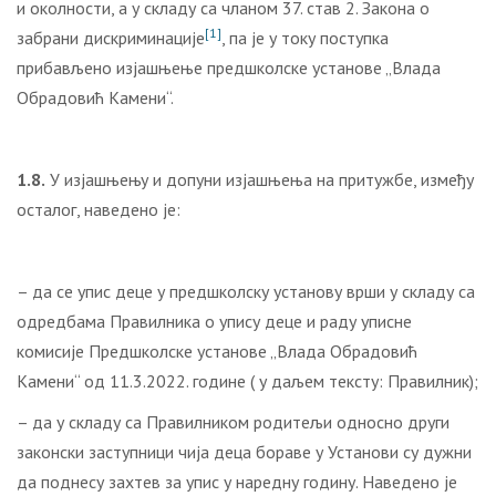
и околности, a у складу са чланом 37. став 2. Закона о
[1]
забрани дискриминације
, па је у току поступка
прибављено изјашњење предшколске установе „Влада
Обрадовић Камени“.
1.8.
У изјашњењу и допуни изјашњења на притужбе, између
осталог, наведено је:
– да се упис деце у предшколску установу врши у складу са
одредбама Правилника о упису деце и раду уписне
комисије Предшколске установе „Влада Обрадовић
Камени“ од 11.3.2022. године ( у даљем тексту: Правилник);
– да у складу са Правилником родитељи односно други
законски заступници чија деца бораве у Установи су дужни
да поднесу захтев за упис у наредну годину. Наведено је