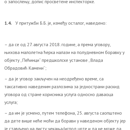
о запослењу, допис просветене инспекторке.
1.4.
У притужби Б.Б. је, између осталог, наведено:
– да се од 27. августа 2018. године, а према уговору,
њихова малолетна ћерка налази на полудневном боравку у
објекту „Пећинци“ предшколске установе „Влада
Обрадовић Камени“;
– да је уговор закључен на неодређено време, са
таксативно наведеним разлозима за једнострани раскид
уговора од стране корисника услуга односно даваоца
услуга;
– да им је усмено, путем телефона, 25. августа саопштено
да дете више неће моћи да борави у наведеном објекту јер
је стављено на листу чекања/испод црте и да не може да