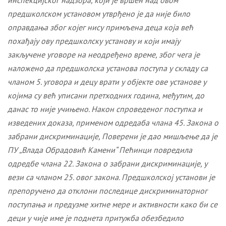
инспекцијског надзора, који је вршен над овом
предшколском установом утврђено је да није било
оправдања због којег нису примљена деца која већ
похађају ову предшколску установу и који имају
закључене уговоре на неодређено време, због чега је
наложено да предшколска установа поступа у складу са
чланом 5. уговора и децу врати у објекте ове установе у
којима су већ уписани претходних година, међутим, до
данас то није учињено. Након спроведеног поступка и
изведених доказа, п
рименом одредаба члана 45. Закона о
забрани дискриминације,
Поверени
je
дао мишљење да је
ПУ „Влада Обрадовић Камени“ Пећинци повредила
одредбе члана 22.
Закона о забрани дискриминације, у
вези са чланом 25. овог закона. Предшколској установи је
препоручено да о
тклони последице дискриминаторног
поступања и предузме хитне мере и активности како би се
деци у чије име је поднета притужба обезбедило