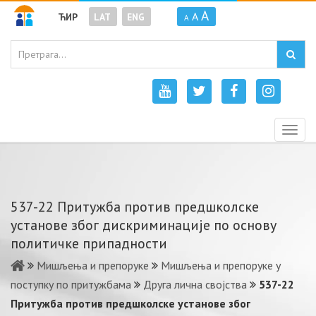
A
A
ЋИР
LAT
ENG
A
Togg
navig
537-22 Притужба против предшколске
установе због дискриминације по основу
политичке припадности
Мишљења и препоруке
Мишљења и препоруке у
поступку по притужбама
Друга лична својства
537-22
Притужба против предшколске установе због