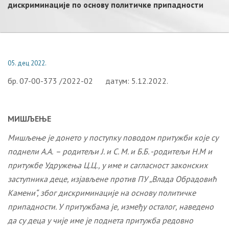
дискриминације по основу политичке припадности
05. дец 2022.
бр. 07-00-373 /2022-02 датум: 5.12.2022.
МИШЉЕЊЕ
Мишљење је донето у поступку поводом притужби које су
поднели А.А.
– родитељи Ј. и С. М. и Б.Б. -родитељи Н.М и
притужб
e
Удружења Ц.Ц., у име и сагласност законских
заступника деце, изјављене против ПУ „Влада Обрадовић
Камени“, због дискриминације на основу политичке
припадности. У притужбама је, између осталог, наведено
да су деца у чије име је поднета притужба редовно