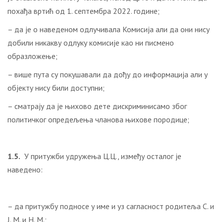
похађа вртић од 1. септембра 2022. године;
– да је о наведеном одлучивала Комисија али да они нису
добили никакву одлуку комисије као ни писмено
образложење;
– више пута су покушавали да дођу до информација али у
објекту нису били доступни;
– сматрају да је њихово дете дискриминисамо због
политичког опредељења чланова њихове породице;
1.5.
У притужби удружења Ц.Ц., између осталог је
наведено:
– да притужбу подносе у име и уз сагласност родитеља С. и
Ј. М. и Н. М.;