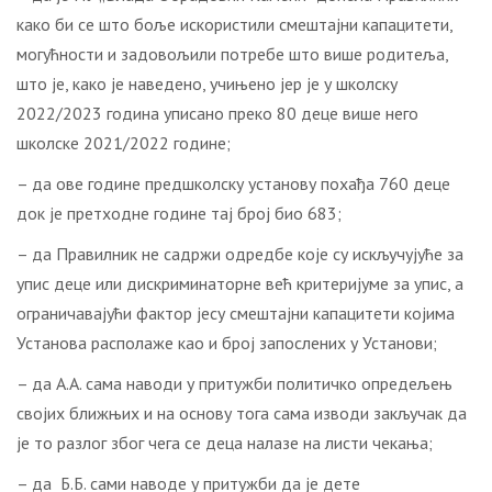
како би се што боље искористили смештајни капацитети,
могућности и задовољили потребе што више родитеља,
што је, како је наведено, учињено јер је у школску
2022/2023 година уписано преко 80 деце више него
школске 2021/2022 године;
– да ове године предшколску установу похађа 760 деце
док је претходне године тај број био 683;
– да Правилник не садржи одредбе које су искључујуће за
упис деце или дискриминаторне већ критеријуме за упис, а
ограничавајући фактор јесу смештајни капацитети којима
Установа располаже као и број запослених у Установи;
– да А.А. сама наводи у притужби политичко опредељењ
својих ближњих и на основу тога сама изводи закључак да
је то разлог због чега се деца налазе на листи чекања;
– да Б.Б. сами наводе у притужби да је дете