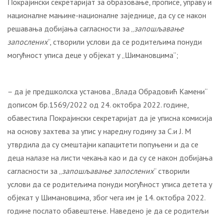
Покрајински секретаријат за образовање, прописе, управу и
националне мањине-националне заједнице, да су се након
решавања добијања сагласности за „
запошљавање
запослених
“, створили услови да се родитељима понуди
могућност уписа деце у објекат у „Шимановцима“;
– да је предшколска установа „Влада Обрадовић Камени“
дописом бр.1569/2022 од 24. октобра 2022. године,
обавестила Покрајински секретаријат да је уписна комисија
на основу захтева за упис у наредну годину за С.и Ј. М
утврдила да су смештајни капацитети попуњени и да се
деца налазе на листи чекања као и да су се након добијања
сагласности за „
запошљавање запослених
“ створили
услови да се родитељима понуди могућност уписа детета у
објекат у Шимановцима, због чега им је 14. октобра 2022.
године послато обавештење. Наведено је да се родитељи