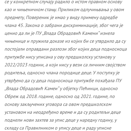
се у конкретном случају ради
ло
о истом правном основу
као и чињеничном стању
. Приликом одлучињвања у овом
предмету, Повереник је имао у виду примену одредбе
члана 45. Закона о забрани дискриминације, због чега је
ценио да ли је ПУ „Влада Обрадовић Камени“ изнела
чињенице и пружила доказе из којих би се утврдило да су
постојали оправдани разлози због којих деца подносиоца
притужбе нису уписана у ову предшколску установу у
2022/2023 години, а који нису у вези са личним својством
родитеља, односно члана породице
деце. У поступку је
утврђено да су
деца подносиоца притужбе похађала ПУ
„Влада Обрадовић Камеи“ у објетку Пећинци, односно
Обреж од 2018. године, односно од 2021. године, по
основу закључених уговора са овом предшколском
установом на неодређено време и да су родитељи деце
поднели нови захтев за упис деце у наредну годину, у
складу са Правилником о упису деце и раду уписне