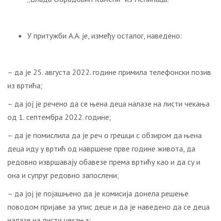
У притужби А.А. је, између осталог, наведено:
– да је 25. августа 2022. године примила телефонски позив
из вртића;
– да јој је речено да се њена деца налазе на листи чекања
од 1. септембра 2022. године;
– да је помислила да је реч о грешци с обзиром да њена
деца иду у вртић од навршене прве године живота, да
редовно извршавају обавезе према вртићу као и да су и
она и супруг редовно запослени;
– да јој је појашњено да је комисија донела решење
поводом пријаве за упис деце и да је наведено да се деца
налазе на листи чекања;