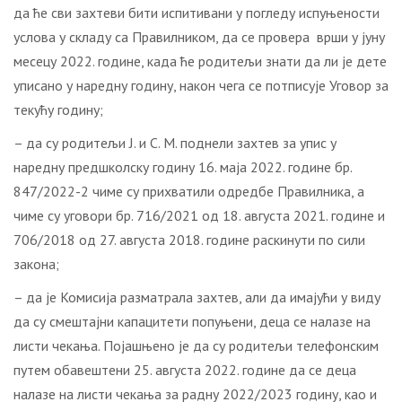
да ће сви захтеви бити испитивани у погледу испуњености
услова у складу са Правилником, да се провера врши у јуну
месецу 2022. године, када ће родитељи знати да ли је дете
уписано у наредну годину, након чега се потписује Уговор за
текућу годину;
– да су родитељи Ј. и С. М. поднели захтев за упис у
наредну предшколску годину 16. маја 2022. године бр.
847/2022-2 чиме су прихватили одредбе Правилника, а
чиме су уговори бр. 716/2021 од 18. августа 2021. године и
706/2018 од 27. августа 2018. године раскинути по сили
закона;
– да је Комисија разматрала захтев, али да имајући у виду
да су смештајни капацитети попуњени, деца се налазе на
листи чекања. Појашњено је да су родитељи телефонским
путем обавештени 25. августа 2022. године да се деца
налазе на листи чекања за радну 2022/2023 годину, као и