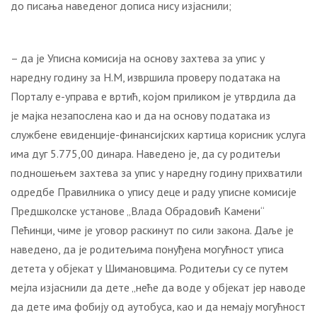
до писања наведеног дописа нису изјаснили;
– да је Уписна комисија на основу захтева за упис у
наредну годину за Н.М, извршила проверу података на
Порталу е-управа е вртић, којом приликом је утврдила да
је мајка незапослена као и да на основу података из
службене евиденције-финансијских картица корисник услуга
има дуг 5.775,00 динара. Наведено је, да су родитељи
подношењем захтева за упис у наредну годину прихватили
одредбе Правилника о упису деце и раду уписне комисије
Предшколске установе „Влада Обрадовић Камени“
Пећинци, чиме је уговор раскинут по сили закона. Даље је
наведено, да је родитељима понуђена могућност уписа
детета у објекат у Шимановцима. Родитељи су се путем
мејла изјаснили да дете „неће да воде у објекат јер наводе
да дете има фобију од аутобуса, као и да немају могућност