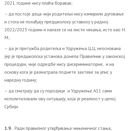
2021. године нису плаћа боравак;
– да постоје деца чији родитељи нису измирили дуговање
и стога не похађају предшколску уставноу у радној
2022/2023 години и налазе се на листи чекања, исто као Н.
М.;
– да је притужба родитеља и Удружења Ц.Ц. неоснована
јер је предшколска установа донела Правилник у законској
процедури, чије одредбе нису дискриминаторне, и на
основу кога је разматрала поднете захтеве за упис у
наредну годину;
– да сматрају да су породице и Удружење А11 сами
исполитизовали ову ситуацију, која је реалност у целој
Србији.
1.9.
Ради правилног утврђивања чињеничног стања,