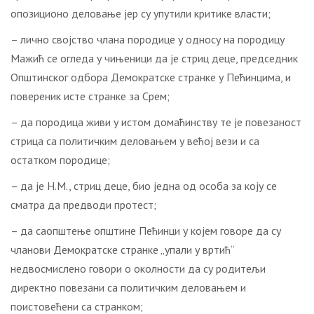
опозиционо деловање јер су упутили критике власти;
– лично својство члана породице у односу на породицу
Мажић се огледа у чињеници да је стриц деце, председник
Општинског одбора Демократске странке у Пећинцима, и
повереник исте странке за Срем;
– да породица живи у истом домаћинству те је повезаност
стрица са политичким деловањем у већој вези и са
остатком породице;
– да је Н.М., стриц деце, био једна од особа за коју се
сматра да предводи протест;
– да саопштење општине Пећинци у којем говоре да су
чланови Демократске странке „упали у вртић“
недвосмислено говори о околности да су родитељи
директно повезани са политичким деловањем и
поистовећени са странком;