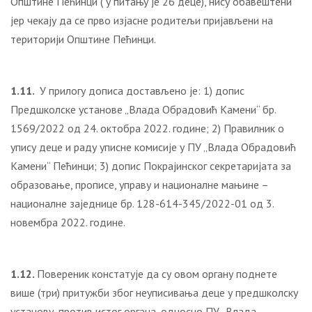
Општине Пећинци ( у питању је 26 деце), нису обавештени
јер чекају да се прво изјасне родитељи пријављени на
територији Општине Пећинци.
1.11.
У прилогу дописа достављено је: 1) допис
Предшколске установе „Влада Обрадовић Камени“ бр.
1569/2022 од 24. октобра 2022. године; 2) Правилник о
упису деце и раду уписне комисије у ПУ „Влада Обрадовић
Камени“ Пећинци; 3) допис Покрајинског секретаријата за
образовање, прописе, управу и националне мањине –
националне заједнице бр. 128-614-345/2022-01 од 3.
новембра 2022. године.
1.12.
Повереник констатује да су овом органу поднете
више (три) притужби због неуписивања деце у предшколску
установу, против истог органа, односно ПУ „Влада