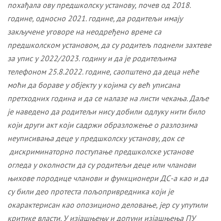
похађала ову предшколску установу, почев од 2018.
године, односно 2021. године, да родитељи имају
закључене уговоре на неодређено време са
предшколском установом, да су
родитељ поднели захтеве
за упис у 2022/2023. годину и да је родитељима
телефоном 25.8.2022. године, саопштено да деца неће
моћи да бораве у објекту у којима су већ уписана
претходних година и да се налазе на листи чекања. Даље
је наведено да родитељи нису добили одлуку нити било
који други акт који садржи образложење о разлозима
неуписивања деце у предшколску установу, док се
дискриминаторно поступање предшколске установе
огледа у околности да су родитељи деце или чланови
њихове породице чланови и функционери ДС-а као и да
су били део протеста пољопривредника који је
окарактерисан као опозиционо деловање, јер су упутили
критике власти. У изјашњењу и допуни изјашњења ПУ