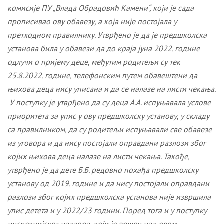
комисије ПУ „Влада Обрадовић Камени“, који је сада
прописивао ову обавезу, а која није постојала у
претходном правилнику. Утврђено је да је предшколска
установа била у обавези да до краја јуна 2022. године
одлучи о пријему деце, међутим родитељи су тек
25.8.2022. године, телефонским путем обавештени да
њихова деца нису уписана и да се налазе на листи чекања.
У поступку је утврђено да су деца А.А. испуњавала услове
приоритета за упис у ову предшколску установу, у складу
са правилником, да су родитељи испуњавали све обавезе
из уговора и да нису постојали оправдани разлози због
којих њихова деца налазе на листи чекања. Такође,
утврђено је да дете Б.Б. редовно похађа предшколску
установу од 2019. године и да нису постојали оправдани
разлози због којих предшколска установа није извршила
упис детета и у 2022/23 години. Поред тога и у поступку