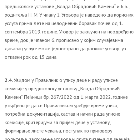
предшколске установе „Влада Обрадовић Камени“ и Б.Б.,
родитеља Н. М. У члану 1. Уговора је наведено да корисник
услуга прима дете на целодневни боравак почев од 1.
септембра 2019. године. Уговор је закључен на неодређено
време, док је чланом 6. прописано у којим случајевима
давалац услуге може једнострано да раскине уговор, уз
отказни рок од 15 дана.
2.4.
Увидом у Правилник о упису деце и раду уписне
комисије у предшколску установу „Влада Обрадовић
Камени“ Пећинци бр. 267/2022 од 1. марта 2022. године
утврђено је да се Правилником уређује време уписа,
потребна документација, састав и начин рада уписне
комисије, критеријуми за пријем деце у установу,
формирање листе чекања, поступак по приговору
родитеља, закључење уговора и друга питања од значаја