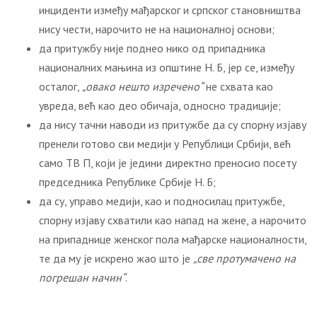
инциденти између мађарског и српског становништва
нису чести, нарочито не на националној основи;
да притужбу није поднео нико од припадника
националних мањина из општине Н. Б, јер се, између
осталог,
„овако нешто изречено“
не схвата као
увреда, већ као део обичаја, односно традиције;
да нису тачни наводи из притужбе да су спорну изјаву
пренели готово сви медији у Републици Србији, већ
само ТВ П, који је једини директно преносио посету
председника Републике Србије Н. Б;
да су, управо медији, као и подносилац притужбе,
спорну изјаву схватили као напад на жене, а нарочито
на припаднице женског пола мађарске националности,
те да му је искрено жао што је
„све протумачено на
погрешан начин“
.