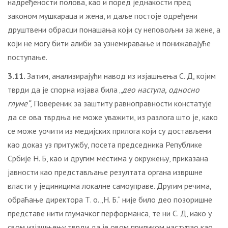
надређености полова, као и поред једнакости пред
законом мушкараца и жена, и даље постоје одређени
друштвени обрасци понашања који су неповољни за жене, а
који не могу бити алиби за узнемиравање и понижавајуће
поступање.
3.11.
Затим, анализирајући навод из изјашњења С. Д, којим
тврди да је спорна изјава била „
део наступа, односно
глуме“
, Повереник за заштиту равноправности констатује
да се ова тврдња не може уважити, из разлога што је, како
се може уочити из медијских прилога који су достављени
као доказ уз притужбу, посета председника Републике
Србије Н. Б, као и другим местима у окружењу, приказана
јавности као представљање резултата органа извршне
власти у јединицима локалне самоуправе. Другим речима,
обраћање директора Т. о. „Н. Б.“ није било део позоришне
представе нити глумачког перформанса, те ни С. Д, иако у
свом изјашњењу тврди да је овом приликом наступао као