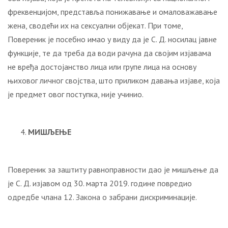
фреквенцијом, представља понижавање и омаловажавање
жена, сводећи их на сексуални објекат. При томе,
Повереник је посебно имао у виду да је С. Д. носилац јавне
функције, те да треба да води рачуна да својим изјавама
не вређа достојанство лица или групе лица на основу
њиховог личног својства, што приликом давања изјаве, која
је предмет овог поступка, није учинио.
МИШЉЕЊЕ
Повереник за заштиту равноправности дао је мишљење да
је С. Д. изјавом од 30. марта 2019. године повредио
одредбе члана 12. Закона о забрани дискриминације.