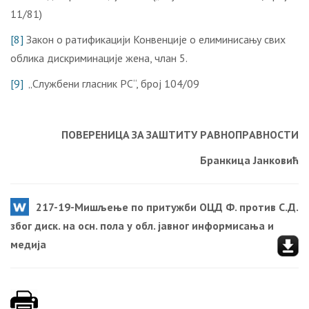
11/81)
[8]
Закон о ратификацији Конвенције о елиминисању свих
облика дискриминације жена, члан 5.
[9]
„Службени гласник РС“, број 104/09
ПOВEРEНИЦA ЗA ЗAШTИTУ РAВНOПРAВНOСTИ
Брaнкицa Jaнкoвић
217-19-Мишљење по притужби ОЦД Ф. против С.Д.
због диск. на осн. пола у обл. јавног информисања и
медија