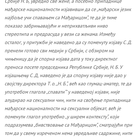
Србије Н. Б, увредио све жене, а посебно припаднице
мађарске националности изјавивши да се „мађарски језик
најбоље учи спавањем са Мађарицом“, те да је тиме
показао забрињавајући и неприхватљиви ниво
стереотипа и предрасуда у вези са женама. Између
осталог, у притужби је наведено да су поменуту изјаву С. Д.
пренели готово сви медији у Србији, с обзиром на
чињеницу да је спорна изјава дата у току директног
преноса посете председника Републике Србије, Н. Б
. У
изјашњењу С. Д, наведено је да спорну изјаву није дао у
својству директора Т. о. „Н. Б.“, већ као глумац-аматер, те да
употребом глагола „спавати“’ у наведеној изјави, није
алудирао на сексуални чин, нити на свођење припадница
мађарске националности на сексуални објекат, већ је
поменути глагол употребио „у ширем контексту“, који
подразумева „бивствовање са Мађарицом“, сматрајући при
том да у свему изреченом нема увредљиве садржине, нити