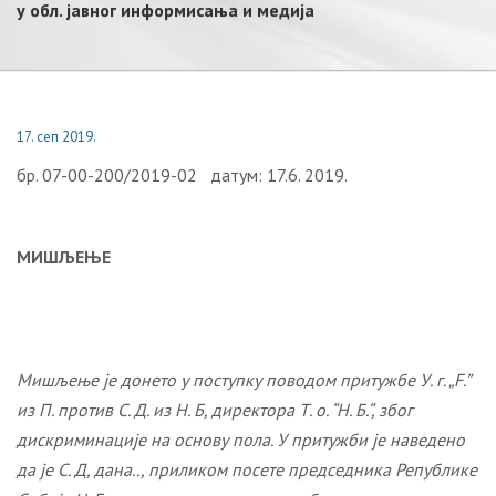
у обл. јавног информисања и медија
17. сеп 2019.
бр. 07-00-200/2019-02 датум: 17.6. 2019.
МИШЉЕЊЕ
Мишљење је донето у поступку поводом притужбе
У. г. „F.”
из П. против С. Д. из Н. Б, директора Т. о. “Н. Б.“, због
дискриминације на основу пола.
У притужби је наведено
да је С. Д,
дана.., приликом посете председника Републике