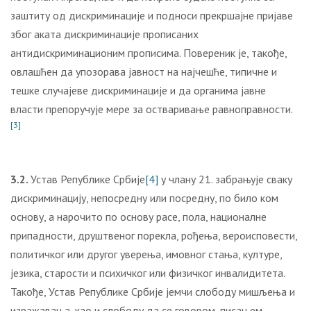
заштиту од дискриминације и подноси прекршајне пријаве
због аката дискриминације прописаних
антидискриминационим прописима. Повереник је, такође,
овлашћен да упозорава јавност на најчешће, типичне и
тешке случајеве дискриминације и да органима јавне
власти препоручује мере за остваривање равноправности.
[3]
3.2.
Устав Републике Србије
[4]
у члану 21. забрањује сваку
дискриминацију, непосредну или посредну, по било ком
основу, а нарочито по основу расе, пола, националне
припадности, друштвеног порекла, рођења, вероисповести,
политичког или другог уверења, имовног стања, културе,
језика, старости и психичког или физичког инвалидитета.
Такође, Устав Републике Србије јемчи слободу мишљења и
изражавања, као и слободу да се говором, писањем,