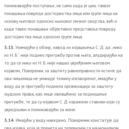
понижавајуће поступање, не само када је циљ таквог
понашања повреда достојанства лица или групе лица на
основу његовог односно њиховог личног својства, већ и
када такво понашање објективно представља повреду
достојанства лица односно групе лица.
3.13.
Узимајући у обзир, навод из изјашњења С. Д. да „нико
из Н. Б.“ није поднео притужбу против њега, алудирајући на
то да се нико из Н. Б. није нашао увређеним његовом
изјавом, Повереник за заштиту равноправности истиче да
ова чињеница не умањује тежину изговореног, имајући у
виду да је притужбу поднела организација за заштиту
људских права, као лице овлашћено за подношење
притужбе, те да су изјавом С. Д. изражени ставови који су
увредљиви и понижавајући за жене.
3.14.
Имајући у виду наведено, Повереник констатује да
овa изјавa, која је пренета на телевизији са националном