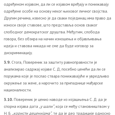
одређеном изјавом, да ли се изјавом вређају и понижавају
одређене особе на основу неког њиховог личног својства.
Другим речима, извесно је да сваки појединац има право да
износи своје ставове, што представља основ сваког
слободног демократског друштва. Међутим, слобода
говора, без обзира на начин изношења и објављивања
идеја и ставова никада не сме да буде изговор за
дискриминацију.
3.9.
Стога, Повереник за заштиту равноправности је
анализирао садржај изјаве С. Д, посебно ценећи да ли се
порукама које је послао ствара понижавајуће и увредљиво
окружење за жене, а нарочито за припаднице мађарске
националности.
3.10.
Повереник је ценио наводе из изјашњења С. Д. да је
спорна изјава дата
„у шали“
, која се међу становништвом у
Н. Б.
„користи деценијама“
, те да је део традиције односно