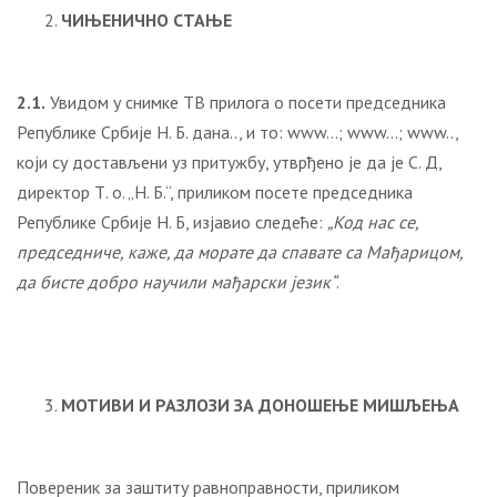
ЧИЊЕНИЧНО СТАЊЕ
2.1.
Увидом у снимке ТВ прилога о посети председника
Републике Србије Н. Б. дана.., и то: www…; www…; www..,
који су достављени уз притужбу, утврђено је да је С. Д,
директор Т. о. „Н. Б.“, приликом посете председника
Републике Србије Н. Б, изјавио следеће:
„Код нас се,
председниче, каже, да морате да спавате са Мађарицом,
да бисте добро научили мађарски језик“
.
МОТИВИ И РАЗЛОЗИ ЗА ДОНОШЕЊЕ МИШЉЕЊА
Повереник за заштиту равноправности, приликом