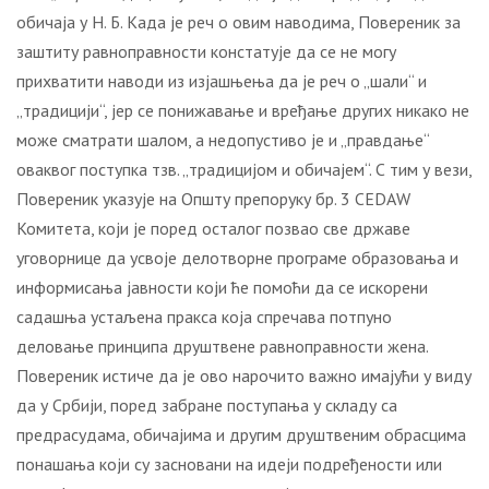
обичаја у Н. Б. Када је реч о овим наводима, Повереник за
заштиту равноправности констатује да се не могу
прихватити наводи из изјашњења да је реч о „шали“ и
„традицији“, јер се понижавање и вређање других никако не
може сматрати шалом, а недопустиво је и „правдање“
оваквог поступка тзв. „традицијом и обичајем“. С тим у вези,
Повереник указује на Општу препоруку бр. 3 CEDAW
Комитета, који је поред осталог позвао све државе
уговорнице да усвоје делотворне програме образовања и
информисања јавности који ће помоћи да се искорени
садашња устаљена пракса која спречава потпуно
деловање принципа друштвене равноправности жена.
Повереник истиче да је ово нарочито важно имајући у виду
да у Србији, поред забране поступања у складу са
предрасудама, обичајима и другим друштвеним обрасцима
понашања који су засновани на идеји подређености или