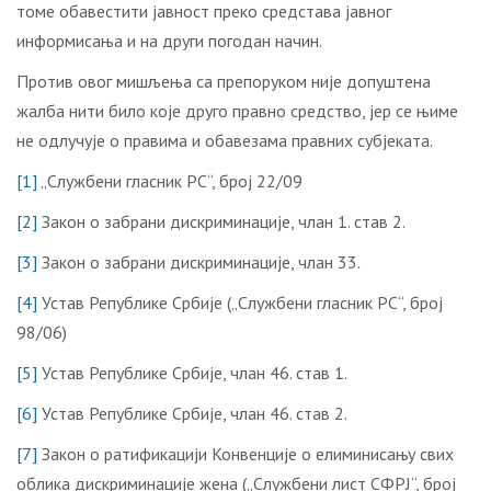
томе обавестити јавност преко средстава јавног
информисања и на други погодан начин.
Против овог мишљења са препоруком није допуштена
жалба нити било које друго правно средство, јер се њиме
не одлучује о правима и обавезама правних субјеката.
[1]
„Службени гласник РС“, број 22/09
[2]
Закон о забрани дискриминације, члан 1. став 2.
[3]
Закон о забрани дискриминације, члан 33.
[4]
Устав Републике Србије („Службени гласник РС“, број
98/06)
[5]
Устав Републике Србије, члан 46. став 1.
[6]
Устав Републике Србије, члан 46. став 2.
[7]
Закон о ратификацији Конвенције о елиминисању свих
облика дискриминације жена („Службени лист СФРЈ“, број