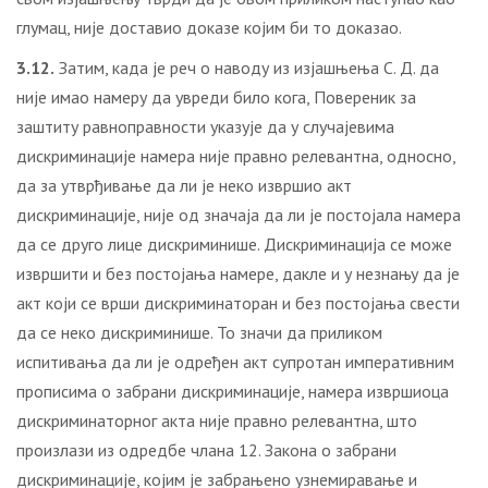
глумац, није доставио доказе којим би то доказао.
3.12.
Затим, када је реч о наводу из изјашњења С. Д. да
није имао намеру да увреди било кога, Повереник за
заштиту равноправности указује да у случајевима
дискриминације намера није правно релевантна, односно,
да за утврђивање да ли је неко извршио акт
дискриминације, није од значаја да ли је постојала намера
да се друго лице дискриминише. Дискриминација се може
извршити и без постојања намере, дакле и у незнању да је
акт који се врши дискриминаторан и без постојања свести
да се неко дискриминише. То значи да приликом
испитивања да ли је одређен акт супротан императивним
прописима о забрани дискриминације, намера извршиоца
дискриминаторног акта није правно релевантна, што
произлази из одредбе члана 12. Закона о забрани
дискриминације, којим је забрањено узнемиравање и