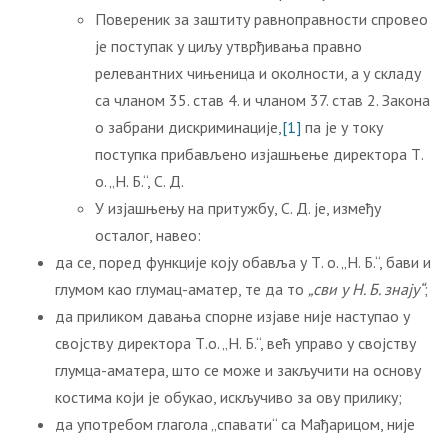
Повереник за заштиту равноправности спровео
је поступак у циљу утврђивања правно
релевантних чињеница и околности, a у складу
са чланом 35. став 4. и чланом 37. став 2. Закона
о забрани дискриминације,
[1]
па је у току
поступка прибављено изјашњење директора Т.
о. „Н. Б.“, С. Д.
У изјашњењу на притужбу, С. Д. је, између
осталог, навео:
да се, поред функције коју обавља у Т. о. „Н. Б.“, бави и
глумом као глумац-аматер, те да то
„сви у Н. Б. знају“
;
да приликом давања спорне изјаве није наступао у
својству директора Т.о. „Н. Б.“, већ управо у својству
глумца-аматера, што се може и закључити на основу
костима који је обукао, искључиво за ову прилику;
да употребом глагола „спавати“ са Мађарицом, није