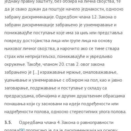
једнаку правну заштиту, без обзира на лична својства, те
да је свако дужан да поштује начело једнакости, односно
забрану дискриминације. Одредбом члана 12. Закона о
забрани дискриминације забрањено је узнемиравање и
понижавајуће поступање које има за циљ или представља
повреду достојанства лица или групе лица на основу
њиховог личног својства, а нарочито ако се тиме ствара
страх или непријатељско, понижавајуће и увредљиво
окружење. Такође, чланом 20. став 2. овог закона
забрањено је […] изражавање мржње, омаловажавање,
уцењивање и узнемиравање с обзиром на пол, као и јавно
заговарање, подржавање и поступање у складу са
предрасудама, обичајима и другим друштвеним обрасцима
понашања који су засновани на идеји подређености или
надређености полова, односно стереотипних улога полова.
3.5.
Одредбама члана 4. Закона о равноправности
полова
[9]
прописано је да је дискриминација на основу