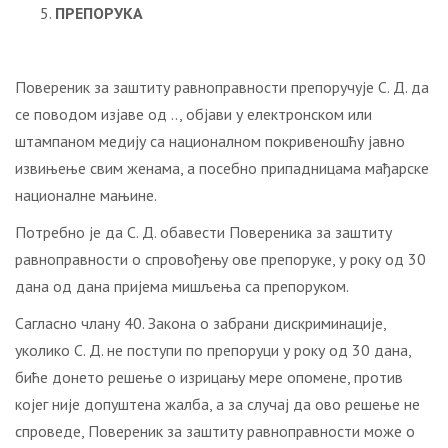
ПРЕПОРУКА
Повереник за заштиту равноправности препоручује С. Д. да
се поводом изјаве од .., објави у електронском или
штампаном медију са националном покривеношћу јавно
извињење свим женама, а посебно припадницама мађарске
националне мањине.
Потребно је да С. Д. обавести Повереника за заштиту
равноправности о спровођењу ове препоруке, у року од 30
дана од дана пријема мишљења са препоруком.
Сагласно члану 40. Закона о забрани дискриминације,
уколико С. Д. не поступи по препоруци у року од 30 дана,
биће донето решење о изрицању мере опомене, против
којег није допуштена жалба, а за случај да ово решење не
спроведе, Повереник за заштиту равноправности може о