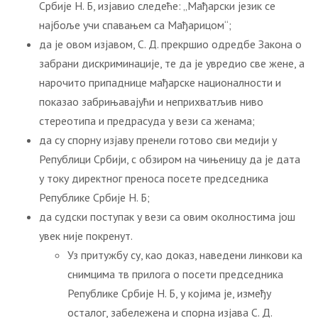
Србије Н. Б, изјавио следеће: „Мађарски језик се
најбоље учи спавањем са Мађарицом“;
да је овом изјавом, С. Д. прекршио одредбе Закона о
забрани дискриминације, те да је увредио све жене, а
нарочито припаднице мађарске националности и
показао забрињавајући и неприхватљив ниво
стереотипа и предрасуда у вези са женама;
да су спорну изјаву пренели готово сви медији у
Републици Србији, с обзиром на чињеницу да је дата
у току директног преноса посете председника
Републике Србије Н. Б;
да судски поступак у вези са овим околностима још
увек није покренут.
Уз притужбу су, као доказ, наведени линкови ка
снимцима тв прилога о посети председника
Републике Србије Н. Б, у којима је, између
осталог, забележена и спорна изјава С. Д.