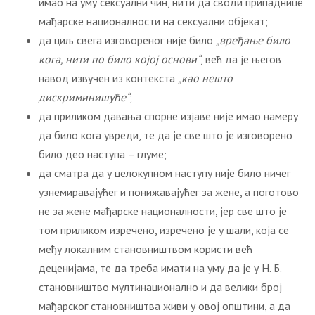
имао на уму сексуални чин, нити да своди припаднице
мађарске националности на сексуални објекат;
да циљ свега изговореног није било
„вређање било
кога, нити по било којој основи“
, већ да је његов
навод извучен из контекста
„као нешто
дискриминишуће“
;
да приликом давања спорне изјаве није имао намеру
да било кога увреди, те да је све што је изговорено
било део наступа – глуме;
да сматра да у целокупном наступу није било ничег
узнемиравајућег и понижавајућег за жене, а поготово
не за жене мађарске националности, јер све што је
том приликом изречено, изречено је у шали, која се
међу локалним становништвом користи већ
деценијама, те да треба имати на уму да је у Н. Б.
становништво мултинационално и да велики број
мађарског становништва живи у овој општини, а да