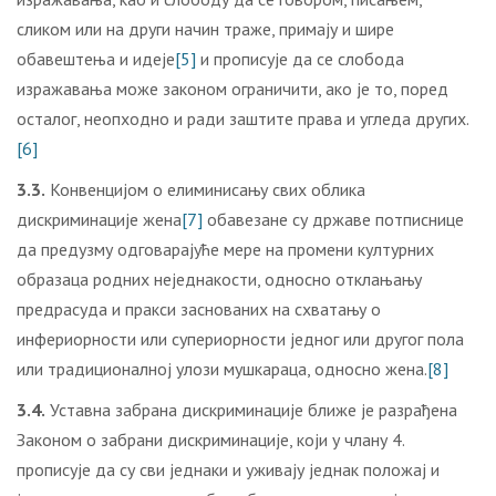
сликом или на други начин траже, примају и шире
обавештења и идеје
[5]
и прописује да се слобода
изражавања може законом ограничити, ако је то, поред
осталог, неопходно и ради заштите права и угледа других.
[6]
3.3.
Конвенцијом о елиминисању свих облика
дискриминације жена
[7]
обавезане су државе потписнице
да предузму одговарајуће мере на промени културних
образаца родних неједнакости, односно отклањању
предрасуда и пракси заснованих на схватању о
инфериорности или супериорности једног или другог пола
или традиционалној улози мушкараца, односно жена.
[8]
3.4.
Уставна забрана дискриминације ближе је разрађена
Законом о забрани дискриминације, који у члану 4.
прописује да су сви једнаки и уживају једнак положај и