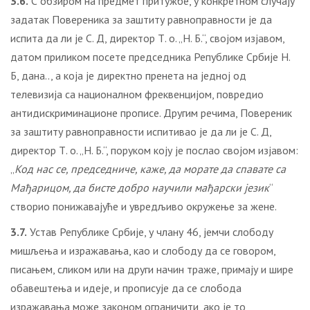
3.6.
С обзиром на предмет притужбе, у конкретном случају
задатак Повереника за заштиту равноправности је да
испита да ли је С. Д, директор Т. о. „Н. Б.“, својом изјавом,
датом приликом посете председника Републике Србије Н.
Б, дана.., а која је директно пренета на једној од
телевизија са националном фреквенцијом, повредио
антидискриминационе прописе. Другим речима, Повереник
за заштиту равноправности испитивао је да ли је С. Д,
директор Т. о. „Н. Б.“, поруком коју је послао својом изјавом:
„
Код нас се, председниче, каже, да морате да спавате са
Мађарицом, да бисте добро научили мађарски језик
“
створио понижавајуће и увредљиво окружење за жене.
3.7.
Устав Републике Србије, у члану 46, јемчи слободу
мишљења и изражавања, као и слободу да се говором,
писањем, сликом или на други начин траже, примају и шире
обавештења и идеје, и прописује да се слобода
изражавања може законом ограничити, ако је то