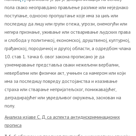
пола свако неоправдано прављење разлике или неједнако
поступање, односно пропуштање које има за циљ или
последицу да лицу или групи отежа, угрози, онемогући или
негира признање, уживање или остваривање људских права
и слобода у политичкој, економској, друштвеној, културној,
грађанској, породичној и другој области, а одредбом члана
10. став 1. тачка 6. овог закона прописано је да
узнемиравање представља сваки нежељени вербални,
невербални или физички акт, учињен са намером или који
има за последицу повреду достојанства и изазивање
страха или стварање непријатељског, понижавајућег,
деградирајућег или увредљивог окружења, заснован на
полу.
Анализа изјаве С. Д. са аспекта антидискриминационих
прописа