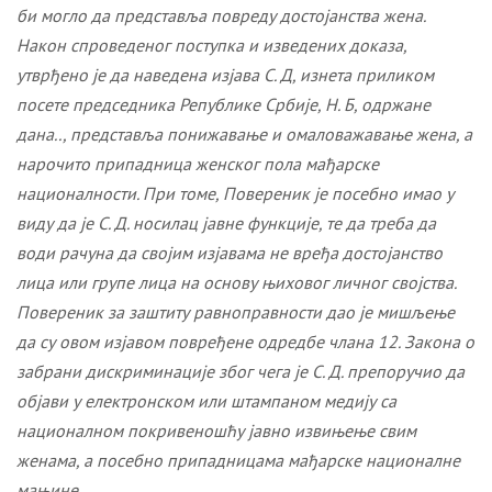
би могло да представља повреду достојанства жена.
Након спроведеног поступка и изведених доказа,
утврђено је да наведена изјава С. Д, изнета приликом
посете председника Републике Србије, Н. Б, одржане
дана.., представља понижавање и омаловажавање жена, а
нарочито припадница женског пола мађарске
националности. При томе, Повереник је посебно имао у
виду да је С. Д. носилац јавне функције, те да треба да
води рачуна да својим изјавама не вређа достојанство
лица или групе лица на основу њиховог личног својства.
Повереник за заштиту равноправности дао је мишљење
да су овом изјавом повређене одредбе члана 12. Закона о
забрани дискриминације због чега је С. Д. препоручио да
објави у електронском или штампаном медију са
националном покривеношћу
јавно извињење
свим
женама, а посебно припадницама мађарске националне
мањине
.