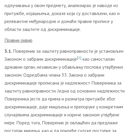
одлучивања у овом предмету, анализирао је наводе из
притужбе, изјашњења, доказе који су достављени, као и
релевантне међународне и домаће правне прописе у
области заштите од дискриминације.
Правни оквир
3.1.
Повереник за заштиту равноправности је установљен
[2]
Законом о забрани дискриминације
као самосталан
државни орган, независан у обављању послова утврђених
законом. Одредбама члана 33. Закона о забрани
дискриминације прописана је надлежност Повереника за
заштиту равноправности. Једна од основних надлежности
Повереника јесте да прима и разматра притужбе због
дискриминације, даје мишљења и препоруке у конкретним
случајевима дискриминације и изриче законом утврђене
мере. Поред тога, Повереник је овлашћен да предлаже
поступак мирења, као и да покреће судске поступке за