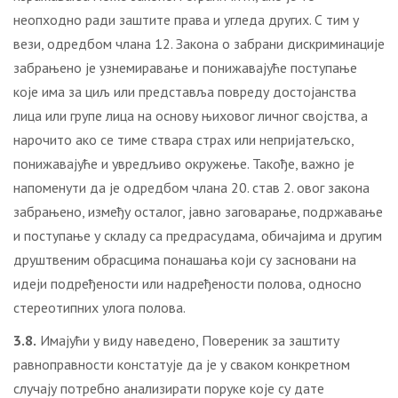
неопходно ради заштите права и угледа других. С тим у
вези, одредбом члана 12. Закона о забрани дискриминације
забрањено је узнемиравање и понижавајуће поступање
које има за циљ или представља повреду достојанства
лица или групе лица на основу њиховог личног својства, а
нарочито ако се тиме ствара страх или непријатељско,
понижавајуће и увредљиво окружење. Такође, важно је
напоменути да је одредбом члана 20. став 2. овог закона
забрањено, између осталог, јавно заговарање, подржавање
и поступање у складу са предрасудама, обичајима и другим
друштвеним обрасцима понашања који су засновани на
идеји подређености или надређености полова, односно
стереотипних улога полова.
3.8.
Имајући у виду наведено, Повереник за заштиту
равноправности констатује да је у сваком конкретном
случају потребно анализирати поруке које су дате