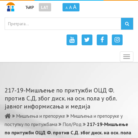
A
A
ЋИР
LAT
A
Togg
navig
217-19-Мишљење по притужби ОЦД Ф.
против С.Д. због диск. на осн. пола у обл.
јавног информисања и медија
Мишљења и препоруке
Мишљења и препоруке у
поступку по притужбама
Пол/Род
217-19-Мишљење
по притужби ОЦД Ф. против С.Д. због диск. на осн. пола