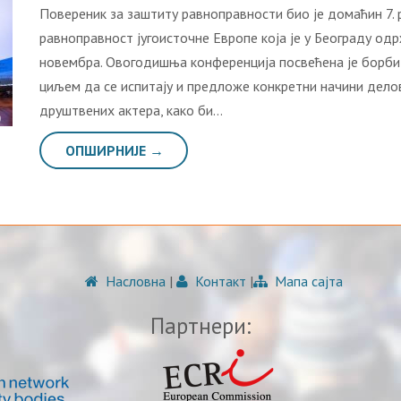
Повереник за заштиту равноправности био је домаћин 7. 
равноправност jугоисточне Европе која је у Београду од
новембра. Овогодишња конференција посвећена је борби 
циљем да се испитају и предложе конкретни начини дело
друштвених актера, како би…
ОПШИРНИЈЕ →
Насловна
|
Контакт
|
Мапа сајта
Партнери: