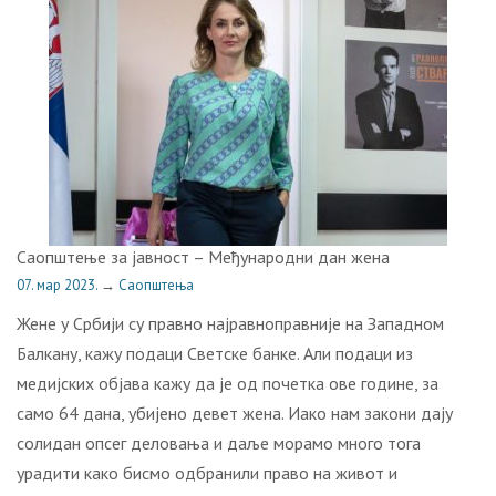
Саопштење за јавност – Међународни дан жена
07. мар 2023.
→
Саопштења
Жене у Србији су правно најравноправније на Западном
Балкану, кажу подаци Светске банке. Али подаци из
медијских објава кажу да је од почетка ове године, за
само 64 дана, убијено девет жена. Иако нам закони дају
солидан опсег деловања и даље морамо много тога
урадити како бисмо одбранили право на живот и