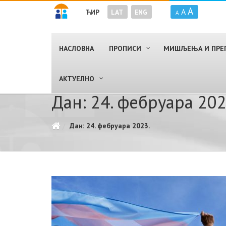
A
A
ЋИР
LAT
ENG
A
НАСЛОВНА
ПРОПИСИ
МИШЉЕЊА И ПРЕ
AКТУЕЛНО
Дан: 24. фебруара 202
Дан: 24. фебруара 2023.