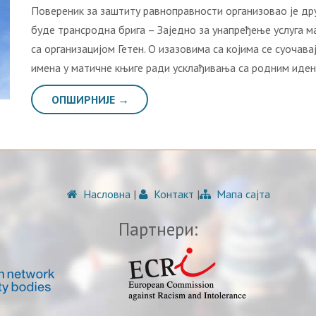
Повереник за заштиту равноправности организовао је дру
буде трансродна брига – Заједно за унапређење услуга м
са организацијом Гетен. О изазовима са којима се суочав
имена у матичне књиге ради усклађивања са родним иде
ОПШИРНИЈЕ →
Насловна
|
Контакт
|
Мапа сајта
Партнери: