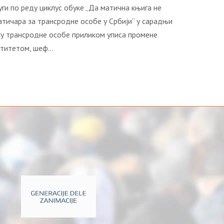
ги по реду циклус обуке „Да матична књига не
атичара за трансродне особе у Србији“ у сарадњи
ају трансродне особе приликом уписа промене
нтитетом, шеф…