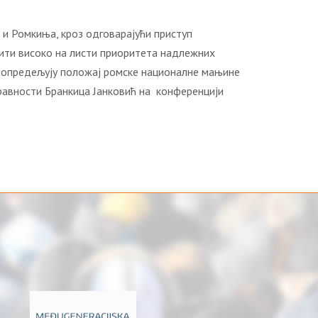
и Ромкиња, кроз одговарајући приступ
ити високо на листи приоритета надлежних
ће опредељују положај ромске националне мањине
правности Бранкица Јанковић на кoнфeрeнциjи