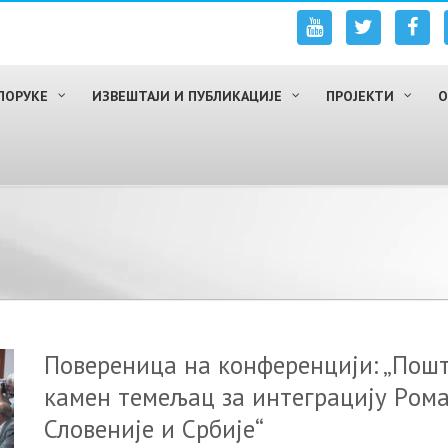
ПОРУКЕ
ИЗВЕШТАЈИ И ПУБЛИКАЦИЈЕ
ПРОЈЕКТИ
О
Повереница на конференцији: „Пoш
кaмeн тeмeљaц зa интeгрaциjу Рoмa
Слoвeниje и Србиje“