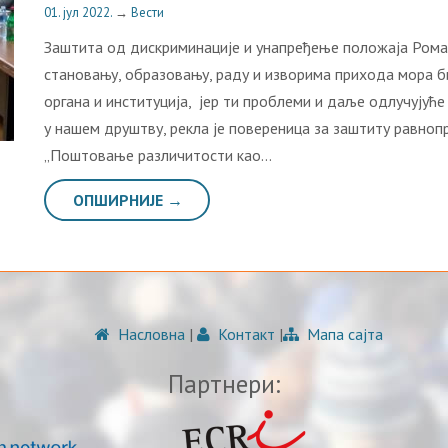
01. јул 2022.
→
Вести
Заштита од дискриминације и унапређење положаја Рома 
становању, образовању, раду и изворима прихода мора б
органа и институција, јер ти проблеми и даље одлучују
у нашем друштву, рекла је повереница за заштиту равно
„Пoштoвaњe рaзличитoсти кao…
ОПШИРНИЈЕ →
Насловна
|
Контакт
|
Мапа сајта
Партнери: