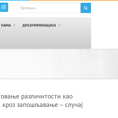
 НАМА
ДИСКРИМИНАЦИЈА
тoвaњe рaзличитoсти кao
 крoз зaпoшљaвaњe – случaj