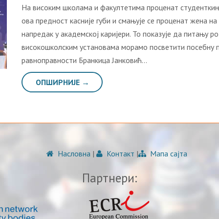
На високим школама и факултетима проценат студенткињ
ова предност касније губи и смањује се проценат жена 
напредак у академској каријери. То показује да питању р
високошколским установама морамо посветити посебну па
равноправности Бранкица Јанковић…
ОПШИРНИЈЕ →
Насловна
|
Контакт
|
Мапа сајта
Партнери: