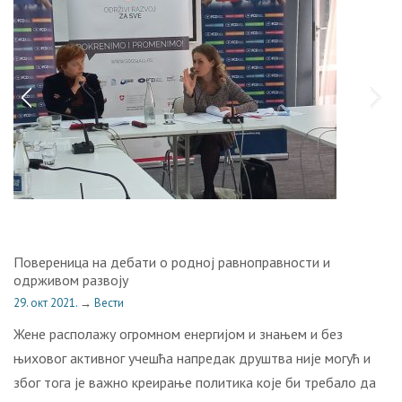
Повереница на дебати о родној равноправности и
одрживом развоју
29. окт 2021.
→
Вести
Жене располажу огромном енергијом и знањем и без
њиховог активног учешћа напредак друштва није могућ и
због тога је важно креирање политика које би требало да