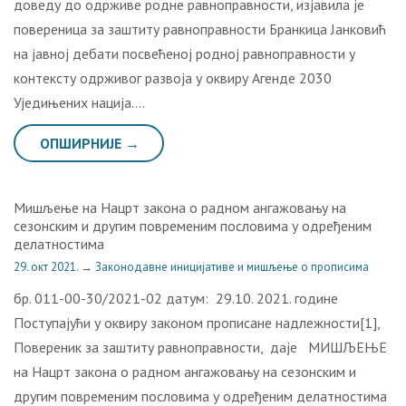
доведу до одрживе родне равноправности, изјавила је
повереница за заштиту равноправности Бранкица Јанковић
на јавној дебати посвећеној родној равноправности у
контексту одрживог развоја у оквиру Агенде 2030
Уједињених нација….
ОПШИРНИЈЕ →
Мишљење на Нацрт закона о радном ангажовању на
сезонским и другим повременим пословима у одређеним
делатностима
29. окт 2021.
→
Законодавне иницијативе и мишљење о прописима
бр. 011-00-30/2021-02 датум: 29.10. 2021. године
Поступајући у оквиру законом прописане надлежности[1],
Повереник за заштиту равноправности, даје МИШЉЕЊЕ
на Нацрт закона о радном ангажовању на сезонским и
другим повременим пословима у одређеним делатностима