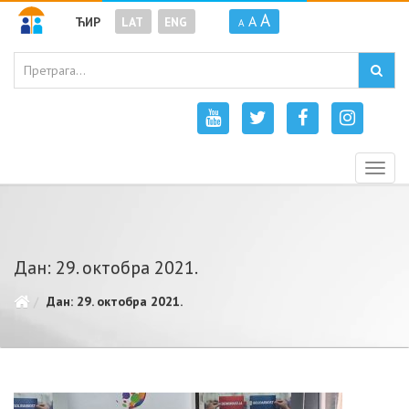
A
A
ЋИР
LAT
ENG
A
Togg
navig
Дан: 29. октобра 2021.
Дан: 29. октобра 2021.